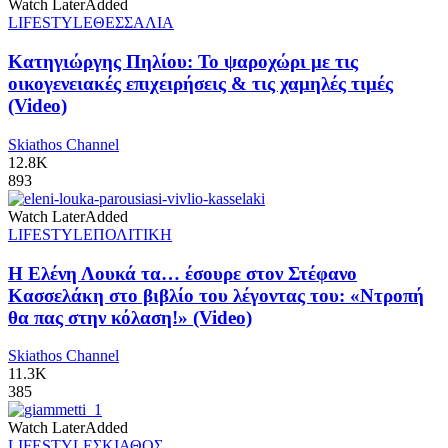
Watch Later
Added
LIFESTYLE
ΘΕΣΣΑΛΙΑ
Κατηγιώργης Πηλίου: Το ψαροχώρι με τις
οικογενειακές επιχειρήσεις & τις χαμηλές τιμές
(Video)
Skiathos Channel
12.8K
893
Watch Later
Added
LIFESTYLE
ΠΟΛΙΤΙΚΗ
Η Ελένη Λουκά τα… έσουρε στον Στέφανο
Κασσελάκη στο βιβλίο του λέγοντας του: «Ντροπή
θα πας στην κόλαση!» (Video)
Skiathos Channel
11.3K
385
Watch Later
Added
LIFESTYLE
ΣΚΙΑΘΟΣ