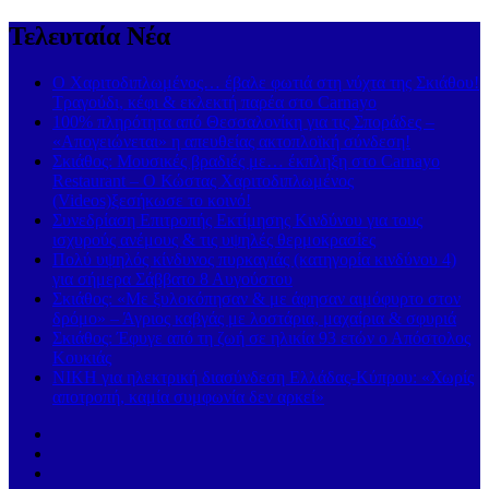
Τελευταία Νέα
Ο Χαριτοδιπλωμένος… έβαλε φωτιά στη νύχτα της Σκιάθου!
Τραγούδι, κέφι & εκλεκτή παρέα στο Carnayo
100% πληρότητα από Θεσσαλονίκη για τις Σποράδες –
«Απογειώνεται» η απευθείας ακτοπλοϊκή σύνδεση!
Σκιάθος: Μουσικές βραδιές με… έκπληξη στο Carnayo
Restaurant – Ο Κώστας Χαριτοδιπλωμένος
(Videos)ξεσήκωσε το κοινό!
Συνεδρίαση Επιτροπής Εκτίμησης Κινδύνου για τους
ισχυρούς ανέμους & τις υψηλές θερμοκρασίες
Πολύ υψηλός κίνδυνος πυρκαγιάς (κατηγορία κινδύνου 4)
για σήμερα Σάββατο 8 Αυγούστου
Σκιάθος: «Με ξυλοκόπησαν & με άφησαν αιμόφυρτο στον
δρόμο» – Άγριος καβγάς με λοστάρια, μαχαίρια & σφυριά
Σκιάθος: Έφυγε από τη ζωή σε ηλικία 93 ετών ο Απόστολος
Κουκιάς
ΝΙΚΗ για ηλεκτρική διασύνδεση Ελλάδας-Κύπρου: «Χωρίς
αποτροπή, καμία συμφωνία δεν αρκεί»