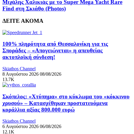
Μιχάλης Χαλικιάς με το Super Mega Yacht Rare
Find στη Σκιάθο (Photos)
ΔΕΙΤΕ ΑΚΟΜΑ
100% πληρότητα από Θεσσαλονίκη για τις
Σποράδες – «Απογειώνεται» η απευθείας
ακτοπλοϊκή σύνδεση!
Skiathos Channel
8 Αυγούστου 2026
08/08/2026
13.7K
Σκόπελος: «Χτύπημα» στο κύκλωμα του «κόκκινου
χρυσού» – Κατασχέθηκαν προστατευόμενα
κοράλλια αξίας 800.000 ευρώ
Skiathos Channel
6 Αυγούστου 2026
06/08/2026
12.1K