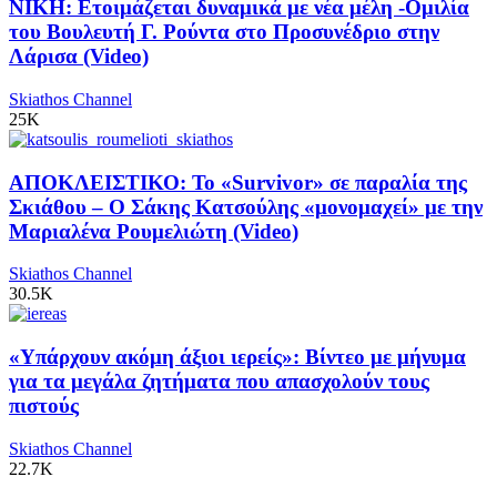
ΝΙΚΗ: Ετοιμάζεται δυναμικά με νέα μέλη -Ομιλία
του Βουλευτή Γ. Ρούντα στο Προσυνέδριο στην
Λάρισα (Video)
Skiathos Channel
25K
ΑΠΟΚΛΕΙΣΤΙΚΟ: Το «Survivor» σε παραλία της
Σκιάθου – Ο Σάκης Κατσούλης «μονομαχεί» με την
Μαριαλένα Ρουμελιώτη (Video)
Skiathos Channel
30.5K
«Υπάρχουν ακόμη άξιοι ιερείς»: Βίντεο με μήνυμα
για τα μεγάλα ζητήματα που απασχολούν τους
πιστούς
Skiathos Channel
22.7K