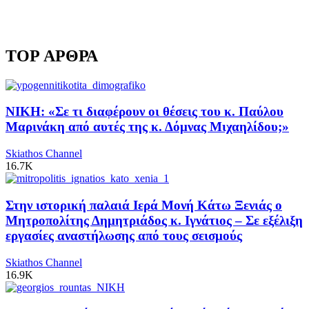
TOP ΑΡΘΡΑ
ΝΙΚΗ: «Σε τι διαφέρουν οι θέσεις του κ. Παύλου
Μαρινάκη από αυτές της κ. Δόμνας Μιχαηλίδου;»
Skiathos Channel
16.7K
Στην ιστορική παλαιά Ιερά Μονή Κάτω Ξενιάς ο
Μητροπολίτης Δημητριάδος κ. Ιγνάτιος – Σε εξέλιξη
εργασίες αναστήλωσης από τους σεισμούς
Skiathos Channel
16.9K