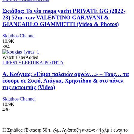
Σκιάθος: Το νέο mega yacht PRIVATE GG (2022-
23) 52m. των VALENTINO GARAVANI &
GIANCARLO GIAMMETTI (Video & Photos)
Skiathos Channel
10.9K
384
Watch Later
Added
LIFESTYLE
ΕΠΙΚΑΙΡΟΤΗΤΑ
Α. Κούγιας: «Είμαι παλαιών αρχών…» – Τους… τα
έσουρε σε Σοφό, Λιάγκα, Χρηστίδου & στο πάνελ
της εκπομπής (Video)
Skiathos Channel
10.9K
430
Η Σκιάθος (Έκταση: 50 τ. χλμ. Ανάπτυξη ακτών: 44 χλμ.) είναι το