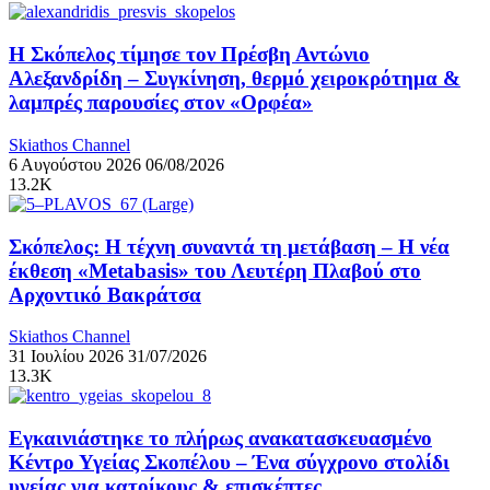
Η Σκόπελος τίμησε τον Πρέσβη Αντώνιο
Αλεξανδρίδη – Συγκίνηση, θερμό χειροκρότημα &
λαμπρές παρουσίες στον «Ορφέα»
Skiathos Channel
6 Αυγούστου 2026
06/08/2026
13.2K
Σκόπελος: Η τέχνη συναντά τη μετάβαση – Η νέα
έκθεση «Metabasis» του Λευτέρη Πλαβού στο
Αρχοντικό Βακράτσα
Skiathos Channel
31 Ιουλίου 2026
31/07/2026
13.3K
Εγκαινιάστηκε το πλήρως ανακατασκευασμένο
Κέντρο Υγείας Σκοπέλου – Ένα σύγχρονο στολίδι
υγείας για κατοίκους & επισκέπτες