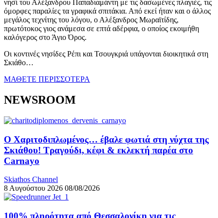
νησί του Αλέξανδρου Παπαδιαμάντη με τις δασωμένες πλαγιές, τις
όμορφες παραλίες τα γραφικά σπιτάκια. Από εκεί ήταν και ο άλλος
μεγάλος τεχνίτης του λόγου, ο Αλέξανδρος Μωραϊτίδης,
πρωτότοκος γιος ανάμεσα σε επτά αδέρφια, ο οποίος εκοιμήθη
καλόγερος στο Άγιο Όρος.
Οι κοντινές νησίδες Ρέπι και Τσουγκριά υπάγονται διοικητικά στη
Σκιάθο…
ΜΑΘΕΤΕ ΠΕΡΙΣΣΟΤΕΡΑ
NEWSROOM
Ο Χαριτοδιπλωμένος… έβαλε φωτιά στη νύχτα της
Σκιάθου! Τραγούδι, κέφι & εκλεκτή παρέα στο
Carnayo
Skiathos Channel
8 Αυγούστου 2026
08/08/2026
100% πληρότητα από Θεσσαλονίκη για τις