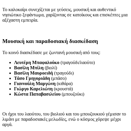
Το καλοκαίρι συνεχίζεται με γεύσεις, μουσική και αυθεντικό
νησιώτικο ξεφάντωμα, χαρίζοντας σε κατοίκους και επισκέπτες μια
αξέχαστη εμπειρία.
Μουσική και παραδοσιακή διασκέδαση
Το κοινό διασκέδασε με ζωντανή μουσική από τους:
Λευτέρη Μπαφαλούκο
(τραγούδι/λαούτο)
Βασίλη Μπίλη
(βιολί)
Βασίλη Μαυροειδή
(τραγούδι)
Τάσο Γρηγοριάδη
(μπάσο)
Γιαννούλη Μαργώνη
(κιθάρα)
Γιώργο Καρελιώτη
(κρουστά)
Κώστα Παπαβασιλείου
(μπουζούκι)
Οι ήχοι του λαούτου, του βιολιού και του μπουζουκιού γέμισαν το
λιμάνι με παραδοσιακές μελωδίες, ενώ ο κόσμος χόρεψε μέχρι
αργά.