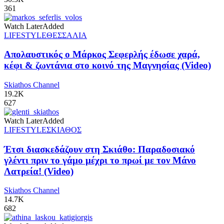
361
Watch Later
Added
LIFESTYLE
ΘΕΣΣΑΛΙΑ
Απολαυστικός ο Μάρκος Σεφερλής έδωσε χαρά,
κέφι & ζωντάνια στο κοινό της Μαγνησίας (Video)
Skiathos Channel
19.2K
627
Watch Later
Added
LIFESTYLE
ΣΚΙΑΘΟΣ
Έτσι διασκεδάζουν στη Σκιάθο: Παραδοσιακό
γλέντι πριν το γάμο μέχρι το πρωί με τον Μάνο
Λατρεία! (Video)
Skiathos Channel
14.7K
682