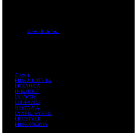
No videos yet!
Click on "Watch later" to put videos here
View all videos
Don't miss new videos
Sign in to see updates from your favourite channels
Αρχική
ΕΠΙΚΑΙΡΟΤΗΤΑ
ΕΚΚΛΗΣΙΑ
ΠΟΛΙΤΙΚΗ
ΣΚΙΑΘΟΣ
ΣΠΟΡΑΔΕΣ
ΘΕΣΣΑΛΙΑ
ΣΥΝΕΝΤΕΥΞΕΙΣ
LIFESTYLE
ΕΠΙΚΟΙΝΩΝΙΑ