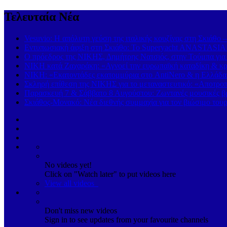
Τελευταία Νέα
Vesuvio: Η απόλυτη γεύση της ιταλικής κουζίνας στη Σκιάθο 
Εντυπωσιακή άφιξη στη Σκιάθο: Το Superyacht ANASTASIA K
Ο πρόεδρος της ΝΙΚΗΣ, Δημήτρης Νατσιός, στην Τούμπα για
ΝΙΚΗ κατά Ζαχαράκη: «Αγνοεί την ευρωπαϊκή καταδίκη & κρα
ΝΙΚΗ: «Εκατοντάδες εκατομμύρια στο AntiNero & η Ελλάδα σ
Σκληρή επίθεση της ΝΙΚΗΣ για το μεταναστευτικό: «Αποτροπή
Παρασκευή 7 & Σάββατο 8 Αυγούστου: Ζωντανές μουσικές βρα
Σκιάθος-Μονακό: Νέα διεθνής συμμαχία για τον βιώσιμο τουρ
No videos yet!
Click on "Watch later" to put videos here
View all videos
Don't miss new videos
Sign in to see updates from your favourite channels