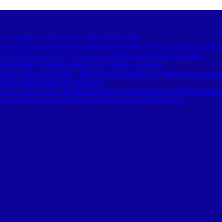
– Στο λιμάνι, τώρα & στην Αγία Παρασκευή!
 κατέπλευσε από την Τουρκία & μαγνήτισε τα βλέμματα στο λιμάνι
 το ΠΑΟΚ-Άντερλεχτ: «Εκεί όπου χτυπά η ασπρόμαυρη καρδιά»
τά χιλιάδες εκπαιδευτικούς σε εργασιακή ομηρία»
υνεχίζει να καίγεται» – Σκληρά ερωτήματα για τη διαχείριση των κ
 & όχι διαχείριση της εισβολής»
διές στο Carnayo Restaurant! Δύο μοναδικά live στο Alkyon Hotel 
ισμό! Στο νησί η Διευθύντρια Τουρισμού του Πριγκιπάτου