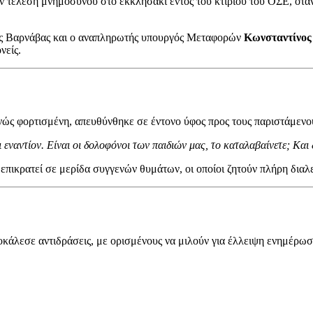
ν τέλεση μνημοσύνου στο εκκλησάκι εντός του κτιρίου του ΟΣΕ, ότα
ης Βαρνάβας και ο αναπληρωτής υπουργός Μεταφορών
Κωνσταντίνος
νείς.
νώς φορτισμένη, απευθύνθηκε σε έντονο ύφος προς τους παριστάμενου
 εναντίον. Είναι οι δολοφόνοι των παιδιών μας, το καταλαβαίνετε; Και
 επικρατεί σε μερίδα συγγενών θυμάτων, οι οποίοι ζητούν πλήρη δια
άλεσε αντιδράσεις, με ορισμένους να μιλούν για έλλειψη ενημέρωση