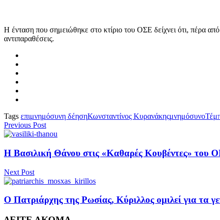
Η ένταση που σημειώθηκε στο κτίριο του ΟΣΕ δείχνει ότι, πέρα από 
αντιπαραθέσεις.
Tags
επιμνημόσυνη δέηση
Κωνσταντίνος Κυρανάκης
μνημόσυνο
Τέμ
Previous Post
Η Βασιλική Θάνου στις «Καθαρές Κουβέντες» του O
Next Post
Ο Πατριάρχης της Ρωσίας, Κύριλλος ομιλεί για τα γε
ΔΕΙΤΕ ΑΚΟΜΑ