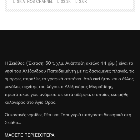
SKIATHOS CHANNEL
32.2K
2.6K
Η Σκιάθος (Έκταση: 50 τ. χλμ. Ανάπτυξη ακτών: 44 χλμ.) είναι το
νησί του Αλέξανδρου Παπαδιαμάντη με τις δασωμένες πλαγιές, τις
όμορφες παραλίες τα γραφικά σπιτάκια. Από εκεί ήταν και ο άλλος
μεγάλος τεχνίτης του λόγου, ο Αλέξανδρος Μωραϊτίδης,
πρωτότοκος γιος ανάμεσα σε επτά αδέρφια, ο οποίος εκοιμήθη
καλόγερος στο Άγιο Όρος.
Οι κοντινές νησίδες Ρέπι και Τσουγκριά υπάγονται διοικητικά στη
Σκιάθο…
ΜΑΘΕΤΕ ΠΕΡΙΣΣΟΤΕΡΑ