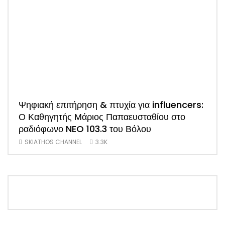
Ψηφιακή επιτήρηση & πτυχία για influencers:
ΑΠΟ
Ο Καθηγητής Μάριος Παπαευσταθίου στο
νέο
ραδιόφωνο NEO 103.3 του Βόλου
Τσα
SKIATHOS CHANNEL
3.3K
SK