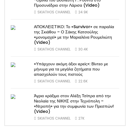
-Ομιλία του Βουλευτή Γ. Ρούντα στο
Προσυνέδριο στην Λάρισα (Video)
SKIATHOS CHANNEL
24.9K
ΑΠΟΚΛΕΙΣΤΙΚΟ: Το «Survivor» σε παραλία
της Σκιάθου – Ο Σάκης Κατσούλης
«μονομαχεί» με την Μαριαλένα Ρουμελιώτη
(Video)
SKIATHOS CHANNEL
30.4K
«Υπάρχουν ακόμη άξιοι ιερείς»: Βίντεο με
μήνυμα για τα μεγάλα ζητήματα που
απασχολούν τους πιστούς
SKIATHOS CHANNEL
22.6K
Άγριο κράξιμο στον Αλέξη Τσίπρα από την
Νεολαία της ΝΙΚΗΣ στην Τεχνόπολη –
«Ντροπή» για την συμφωνία των Πρεσπών!
(Video)
SKIATHOS CHANNEL
27K