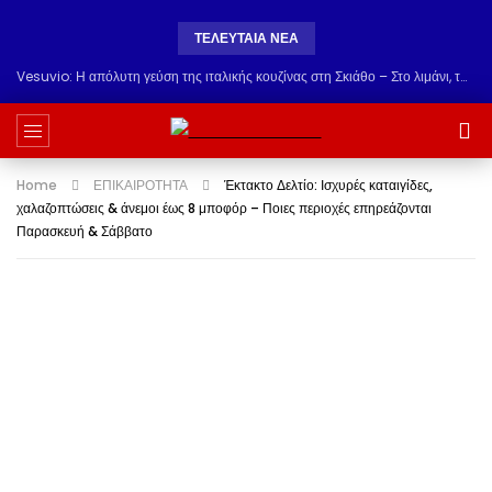
ΤΕΛΕΥΤΑΊΑ ΝΈΑ
Vesuvio: Η απόλυτη γεύση της ιταλικής κουζίνας στη Σκιάθο – Στο λιμάνι, τώρα & στην Αγία Παρασκευή!
Home
ΕΠΙΚΑΙΡΟΤΗΤΑ
Έκτακτο Δελτίο: Ισχυρές καταιγίδες,
χαλαζοπτώσεις & άνεμοι έως 8 μποφόρ – Ποιες περιοχές επηρεάζονται
Παρασκευή & Σάββατο