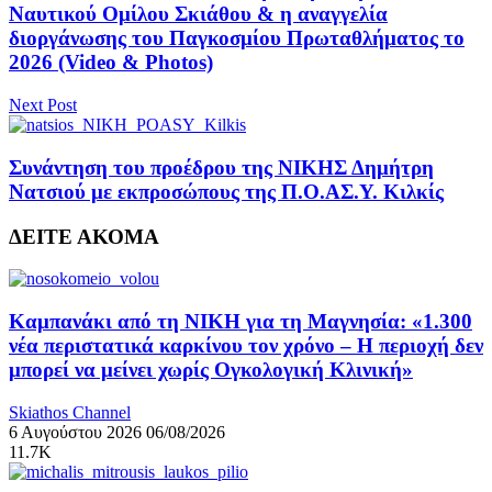
Ναυτικού Ομίλου Σκιάθου & η αναγγελία
διοργάνωσης του Παγκοσμίου Πρωταθλήματος το
2026 (Video & Photos)
Next Post
Συνάντηση του προέδρου της ΝΙΚΗΣ Δημήτρη
Νατσιού με εκπροσώπους της Π.Ο.ΑΣ.Υ. Κιλκίς
ΔΕΙΤΕ ΑΚΟΜΑ
Καμπανάκι από τη ΝΙΚΗ για τη Μαγνησία: «1.300
νέα περιστατικά καρκίνου τον χρόνο – Η περιοχή δεν
μπορεί να μείνει χωρίς Ογκολογική Κλινική»
Skiathos Channel
6 Αυγούστου 2026
06/08/2026
11.7K