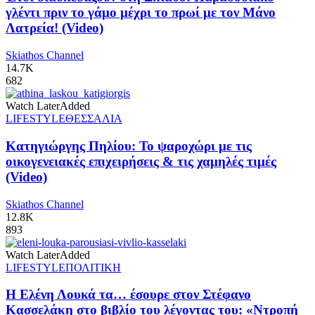
γλέντι πριν το γάμο μέχρι το πρωί με τον Μάνο
Λατρεία! (Video)
Skiathos Channel
14.7K
682
Watch Later
Added
LIFESTYLE
ΘΕΣΣΑΛΙΑ
Κατηγιώργης Πηλίου: Το ψαροχώρι με τις
οικογενειακές επιχειρήσεις & τις χαμηλές τιμές
(Video)
Skiathos Channel
12.8K
893
Watch Later
Added
LIFESTYLE
ΠΟΛΙΤΙΚΗ
Η Ελένη Λουκά τα… έσουρε στον Στέφανο
Κασσελάκη στο βιβλίο του λέγοντας του: «Ντροπή