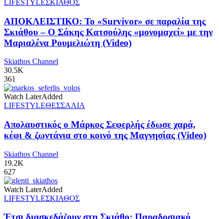
LIFESTYLE
ΣΚΙΑΘΟΣ
ΑΠΟΚΛΕΙΣΤΙΚΟ: Το «Survivor» σε παραλία της
Σκιάθου – Ο Σάκης Κατσούλης «μονομαχεί» με την
Μαριαλένα Ρουμελιώτη (Video)
Skiathos Channel
30.5K
361
Watch Later
Added
LIFESTYLE
ΘΕΣΣΑΛΙΑ
Απολαυστικός ο Μάρκος Σεφερλής έδωσε χαρά,
κέφι & ζωντάνια στο κοινό της Μαγνησίας (Video)
Skiathos Channel
19.2K
627
Watch Later
Added
LIFESTYLE
ΣΚΙΑΘΟΣ
Έτσι διασκεδάζουν στη Σκιάθο: Παραδοσιακό