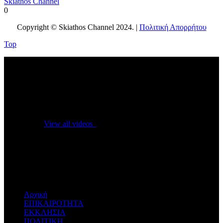
Skiathos Channel
0
Copyright © Skiathos Channel 2024. |
Πολιτική Απορρήτου
Top
No videos yet!
Click on "Watch later" to put videos here
View all videos
Don't miss new videos
Sign in to see updates from your favourite channels
Αρχική
ΕΠΙΚΑΙΡΟΤΗΤΑ
ΕΚΚΛΗΣΙΑ
ΠΟΛΙΤΙΚΗ