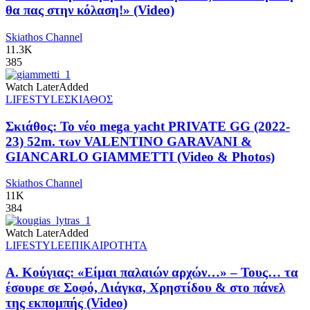
θα πας στην κόλαση!» (Video)
Skiathos Channel
11.3K
385
Watch Later
Added
LIFESTYLE
ΣΚΙΑΘΟΣ
Σκιάθος: Το νέο mega yacht PRIVATE GG (2022-
23) 52m. των VALENTINO GARAVANI &
GIANCARLO GIAMMETTI (Video & Photos)
Skiathos Channel
11K
384
Watch Later
Added
LIFESTYLE
ΕΠΙΚΑΙΡΟΤΗΤΑ
Α. Κούγιας: «Είμαι παλαιών αρχών…» – Τους… τα
έσουρε σε Σοφό, Λιάγκα, Χρηστίδου & στο πάνελ
της εκπομπής (Video)