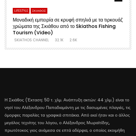
LIFESTYLE
ΣΚΙΑΘΟΣ
Μοναδική εμπειρία σε κρυφή σπηλιά με τα τιρκουάζ
χρώματα της Σκιάθου από το Skiathos Fishing
Σ
Tourism (Video)
SKIATHOS CHANNEL
32.1K
2.6K
Η Σκιάθος (Έκταση: 50 τ. χλμ. Ανάπτυξη ακτών: 44 χλμ.) είναι το
νησί του Αλέξανδρου Παπαδιαμάντη με τις δασωμένες πλαγιές, τις
όμορφες παραλίες τα γραφικά σπιτάκια. Από εκεί ήταν και ο άλλος
μεγάλος τεχνίτης του λόγου, ο Αλέξανδρος Μωραϊτίδης,
πρωτότοκος γιος ανάμεσα σε επτά αδέρφια, ο οποίος εκοιμήθη