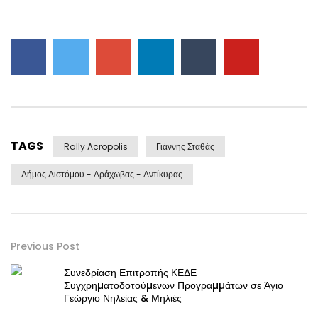
TAGS
Rally Acropolis
Γιάννης Σταθάς
Δήμος Διστόμου - Αράχωβας - Αντίκυρας
Previous Post
Συνεδρίαση Επιτροπής ΚΕΔΕ
Συγχρηµατοδοτούµενων Προγραµµάτων σε Άγιο
Γεώργιο Νηλείας & Μηλιές