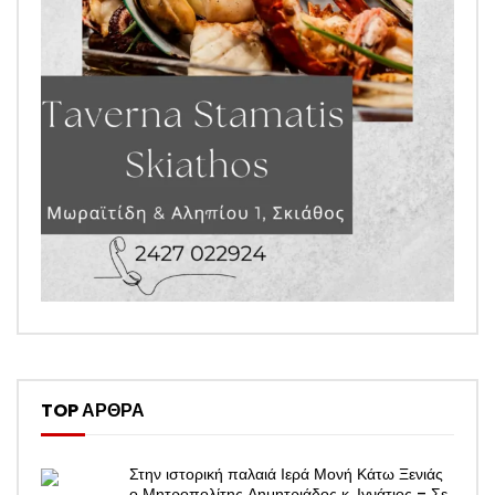
TOP ΑΡΘΡΑ
Στην ιστορική παλαιά Ιερά Μονή Κάτω Ξενιάς
ο Μητροπολίτης Δημητριάδος κ. Ιγνάτιος – Σε