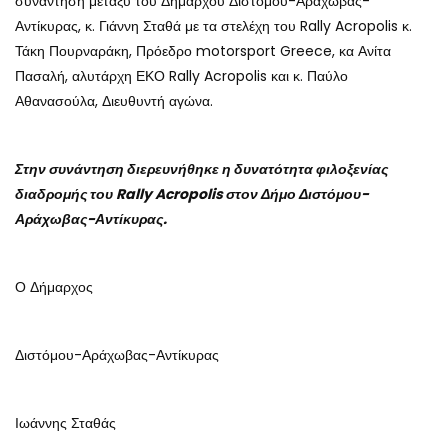
συνάντηση μεταξύ του Δημάρχου Διστόμου-Αράχωβας-
Αντίκυρας, κ. Γιάννη Σταθά με τα στελέχη του Rally Acropolis κ.
Τάκη Πουρναράκη, Πρόεδρο motorsport Greece, κα Ανίτα
Πασαλή, αλυτάρχη ΕΚΟ Rally Acropolis και κ. Παύλο
Αθανασούλα, Διευθυντή αγώνα.
Στην συνάντηση διερευνήθηκε η δυνατότητα φιλοξενίας
διαδρομής του Rally Acropolis στον Δήμο Διστόμου-
Αράχωβας-Αντίκυρας.
Ο Δήμαρχος
Διστόμου-Αράχωβας-Αντίκυρας
Ιωάννης Σταθάς