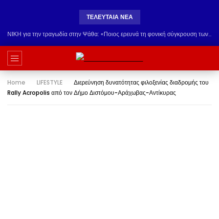
ΤΕΛΕΥΤΑΊΑ ΝΈΑ
ΝΙΚΗ για την τραγωδία στην Ψάθα: «Ποιος ερευνά τη φονική σύγκρουση των ελικοπτέρων;» – Σφοδρά ερωτήματα προς την κυβέρνηση
Home
LIFESTYLE
Διερεύνηση δυνατότητας φιλοξενίας διαδρομής του
Rally Acropolis από τον Δήμο Διστόμου-Αράχωβας-Αντίκυρας