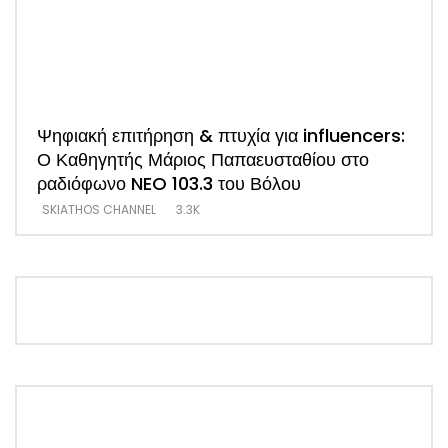
Ψηφιακή επιτήρηση & πτυχία για influencers:
ΑΠΟ
Ο Καθηγητής Μάριος Παπαευσταθίου στο
νέο
ραδιόφωνο NEO 103.3 του Βόλου
Τσα
SKIATHOS CHANNEL
3.3K
SKI