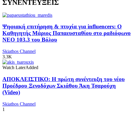
ΣΥΝΕΝΤΕΥΞΕΙΣ
Ψηφιακή επιτήρηση & πτυχία για influencers: Ο
Καθηγητής Μάριος Παπαευσταθίου στο ραδιόφωνο
NEO 103.3 του Βόλου
Skiathos Channel
3.3K
Watch Later
Added
ΑΠΟΚΛΕΙΣΤΙΚΟ: Η πρώτη συνέντευξη του νέου
Προέδρου Ξενοδόχων Σκιάθου Άκη Τσαρούχη
(Video)
Skiathos Channel
1