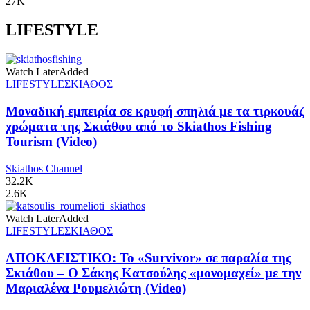
27K
LIFESTYLE
Watch Later
Added
LIFESTYLE
ΣΚΙΑΘΟΣ
Μοναδική εμπειρία σε κρυφή σπηλιά με τα τιρκουάζ
χρώματα της Σκιάθου από το Skiathos Fishing
Tourism (Video)
Skiathos Channel
32.2K
2.6K
Watch Later
Added
LIFESTYLE
ΣΚΙΑΘΟΣ
ΑΠΟΚΛΕΙΣΤΙΚΟ: Το «Survivor» σε παραλία της
Σκιάθου – Ο Σάκης Κατσούλης «μονομαχεί» με την
Μαριαλένα Ρουμελιώτη (Video)