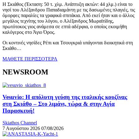
Η Σκιάθος (Έκταση: 50 τ. χλμ. Ανάπτυξη ακτών: 44 χλμ.) είναι το
νησί του Αλέξανδρου Παπαδιαμάντη με τις δασωμένες πλαγιές, τις
όμορφες παραλίες τα γραφικά σπιτάκια. Από εκεί ήταν και ο άλλος
μεγάλος τεχνίτης του λόγου, ο Αλέξανδρος Μωραϊτίδης,
πρωτότοκος γιος ανάμεσα σε επτά αδέρφια, ο οποίος εκοιμήθη
καλόγερος στο Άγιο Όρος.
Οι κοντινές νησίδες Ρέπι και Τσουγκριά υπάγονται διοικητικά στη
Σκιάθο…
ΜΑΘΕΤΕ ΠΕΡΙΣΣΟΤΕΡΑ
NEWSROOM
Vesuvio: Η απόλυτη γεύση της ιταλικής κουζίνας
στη Σκιάθο – Στο λιμάνι, τώρα & στην Αγία
Παρασκευή!
Skiathos Channel
7 Αυγούστου 2026
07/08/2026