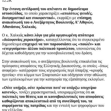
12.2K
Την έντονη αντίδρασή του απέναντι σε δημοσίευμα
ιστοσελίδας
, το οποίο χαρακτηρίζει
«απολύτως ψευδές,
δυσφημιστικό και συκοφαντικό»
, εκφράζει με
επίσημη
ανακοίνωσή του ο Ανεξάρτητος Βουλευτής Α’ Αθηνών,
Αθανάσιος Χαλκιάς
.
Ο κ. Χαλκιάς
κάνει λόγο για μία οργανωμένη απόπειρα
«δολοφονίας χαρακτήρα»
, καταγγέλλοντας ότι το συγκεκριμένο
δημοσίευμα
επιχειρεί να τον παρουσιάσει ως «πουλέν» και
«ενεργούμενο» άλλου πολιτικού προσώπου
, υπονοώντας ότι
δέχεται καθοδήγηση για την κοινοβουλευτική του δράση.
Στην ανακοίνωσή του, ο ανεξάρτητος βουλευτής επικαλείται τις
πρόσφατες αποφάσεις της Ελληνικής Δικαιοσύνης, οι οποίες –όπως
αναφέρει– κατέρριψαν τους ισχυρισμούς περί ύπαρξης «κρυφής
ηγεσίας» στο κόμμα των Σπαρτιατών και οδήγησαν στην αθώωση
των εμπλεκομένων για την κατηγορία της εξαπάτησης εκλογέων.
«Ούτε υπήρξα, ούτε πρόκειται ποτέ να υπάρξω υποχείριο
κανενός»
, τονίζει χαρακτηριστικά, υπογραμμίζοντας ότι
οι
πολιτικές του θέσεις και οι κοινοβουλευτικές του αποφάσεις
καθορίζονται αποκλειστικά από τη συνείδησή του, τα
συμφέροντα της πατρίδας
και την εντολή των ψηφοφόρων που
τον εξέλεξαν.