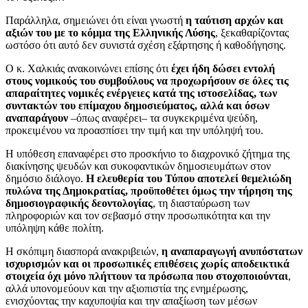
Παράλληλα, σημειώνει ότι είναι γνωστή
η ταύτιση αρχών και
αξιών του με το κόμμα της Ελληνικής Λύσης
, ξεκαθαρίζοντας
ωστόσο ότι αυτό δεν συνιστά σχέση εξάρτησης ή καθοδήγησης.
Ο κ. Χαλκιάς ανακοινώνει επίσης ότι
έχει ήδη δώσει εντολή
στους νομικούς του συμβούλους να προχωρήσουν σε όλες τις
απαραίτητες νομικές ενέργειες κατά της ιστοσελίδας, των
συντακτών του επίμαχου δημοσιεύματος, αλλά και όσων
αναπαράγουν
–όπως αναφέρει– τα συγκεκριμένα ψεύδη,
προκειμένου να προασπίσει την τιμή και την υπόληψή του.
Η υπόθεση επαναφέρει στο προσκήνιο το διαχρονικό ζήτημα της
διακίνησης ψευδών και συκοφαντικών δημοσιευμάτων στον
δημόσιο διάλογο.
Η ελευθερία του Τύπου αποτελεί θεμελιώδη
πυλώνα της Δημοκρατίας, προϋποθέτει όμως την τήρηση της
δημοσιογραφικής δεοντολογίας
, τη διασταύρωση των
πληροφοριών και τον σεβασμό στην προσωπικότητα και την
υπόληψη κάθε πολίτη.
Η σκόπιμη διασπορά ανακριβειών,
η αναπαραγωγή ανυπόστατων
ισχυρισμών και οι προσωπικές επιθέσεις χωρίς αποδεικτικά
στοιχεία όχι μόνο πλήττουν τα πρόσωπα που στοχοποιούνται
,
αλλά υπονομεύουν και την αξιοπιστία της ενημέρωσης,
ενισχύοντας την καχυποψία και την απαξίωση των μέσων