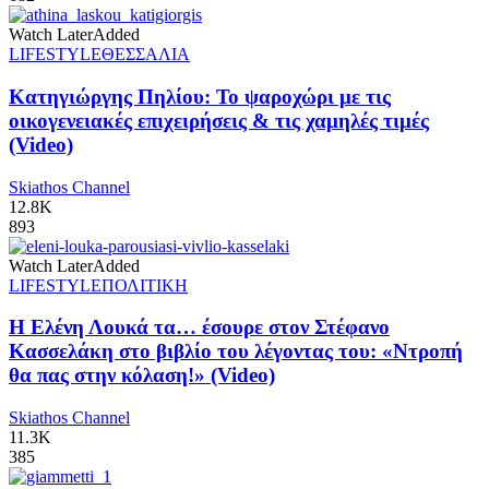
Watch Later
Added
LIFESTYLE
ΘΕΣΣΑΛΙΑ
Κατηγιώργης Πηλίου: Το ψαροχώρι με τις
οικογενειακές επιχειρήσεις & τις χαμηλές τιμές
(Video)
Skiathos Channel
12.8K
893
Watch Later
Added
LIFESTYLE
ΠΟΛΙΤΙΚΗ
Η Ελένη Λουκά τα… έσουρε στον Στέφανο
Κασσελάκη στο βιβλίο του λέγοντας του: «Ντροπή
θα πας στην κόλαση!» (Video)
Skiathos Channel
11.3K
385