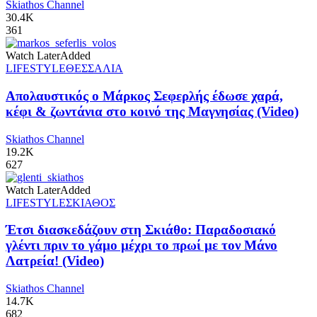
Skiathos Channel
30.4K
361
Watch Later
Added
LIFESTYLE
ΘΕΣΣΑΛΙΑ
Απολαυστικός ο Μάρκος Σεφερλής έδωσε χαρά,
κέφι & ζωντάνια στο κοινό της Μαγνησίας (Video)
Skiathos Channel
19.2K
627
Watch Later
Added
LIFESTYLE
ΣΚΙΑΘΟΣ
Έτσι διασκεδάζουν στη Σκιάθο: Παραδοσιακό
γλέντι πριν το γάμο μέχρι το πρωί με τον Μάνο
Λατρεία! (Video)
Skiathos Channel
14.7K
682