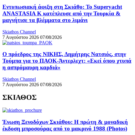
Εντυπωσιακή άφιξη στη Σκιάθο: Το Superyacht
ANASTASIA K κατέπλευσε από την Τουρκία &
μαγνήτισε τα βλέμματα στο λιμάνι
Skiathos Channel
7 Αυγούστου 2026
07/08/2026
Ο πρόεδρος της ΝΙΚΗΣ, Δημήτρης Νατσιός, στην
Τούμπα για το ΠΑΟΚ-Άντερλεχτ: «Εκεί όπου χτυπά
η ασπρόμαυρη καρδιά»
Skiathos Channel
7 Αυγούστου 2026
07/08/2026
ΣΚΙΑΘΟΣ
Ένωση Ξενοδόχων Σκιάθου: Η πρώτη & μοναδική
έκδοση μπροσούρας από το μακρινό 1988 (Photos)