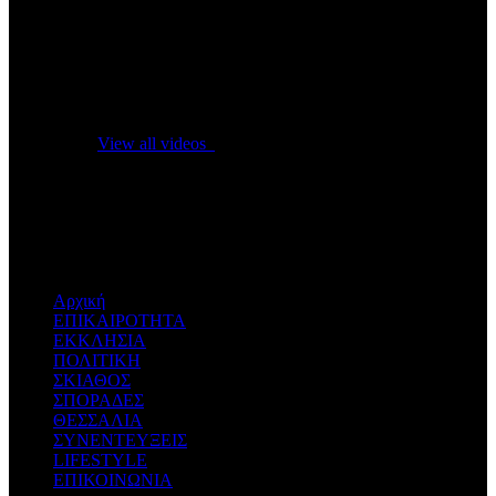
No videos yet!
Click on "Watch later" to put videos here
View all videos
Don't miss new videos
Sign in to see updates from your favourite channels
Αρχική
ΕΠΙΚΑΙΡΟΤΗΤΑ
ΕΚΚΛΗΣΙΑ
ΠΟΛΙΤΙΚΗ
ΣΚΙΑΘΟΣ
ΣΠΟΡΑΔΕΣ
ΘΕΣΣΑΛΙΑ
ΣΥΝΕΝΤΕΥΞΕΙΣ
LIFESTYLE
ΕΠΙΚΟΙΝΩΝΙΑ