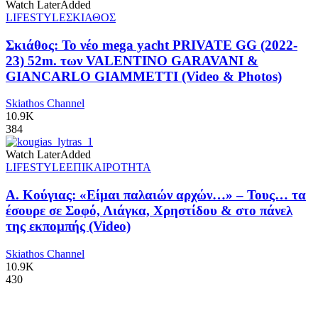
Watch Later
Added
LIFESTYLE
ΣΚΙΑΘΟΣ
Σκιάθος: Το νέο mega yacht PRIVATE GG (2022-
23) 52m. των VALENTINO GARAVANI &
GIANCARLO GIAMMETTI (Video & Photos)
Skiathos Channel
10.9K
384
Watch Later
Added
LIFESTYLE
ΕΠΙΚΑΙΡΟΤΗΤΑ
Α. Κούγιας: «Είμαι παλαιών αρχών…» – Τους… τα
έσουρε σε Σοφό, Λιάγκα, Χρηστίδου & στο πάνελ
της εκπομπής (Video)
Skiathos Channel
10.9K
430