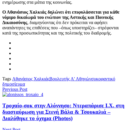
ενημέρωσης στα μάτια της κοινωνίας.
Ο Αθανάσιος Χαλκιάς δηλώνει ότι επιφυλάσσεται για κάθε
νόμιμο δικαίωμά του ενώπιον της Αστικής και Ποινικής
Δικαιοσύνης
, διαμηνύοντας ότι δεν πρόκειται να αφήσει
αναπάντητες τις επιθέσεις που –όπως υποστηρίζει– στρέφονται
κατά της προσωπικότητας και της πολιτικής του διαδρομής.
Tags
Αθανάσιος Χαλκιάς
Βουλευτής Α' Αθηνών
συκοφαντικό
δημοσίευμα
Previous Post
Τροχαίο-σοκ στην Αλόννησο: Ντεραπάρισε Ι.Χ. στη
διασταύρωση για Στενή Βάλα & Τσουκαλιά –
Διαλύθηκε το όχημα (Photos)
Next Post