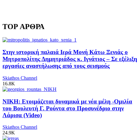
TOP ΑΡΘΡΑ
Στην ιστορική παλαιά Ιερά Μονή Κάτω Ξενιάς ο
Μητροπολίτης Δημητριάδος κ. Ιγνάτιος – Σε εξέλιξη
εργασίες αναστήλωσης από τους σεισμούς
Skiathos Channel
16.8K
ΝΙΚΗ: Ετοιμάζεται δυναμικά με νέα μέλη -Ομιλία
του Βουλευτή Γ. Ρούντα στο Προσυνέδριο στην
Λάρισα (Video)
Skiathos Channel
24.9K