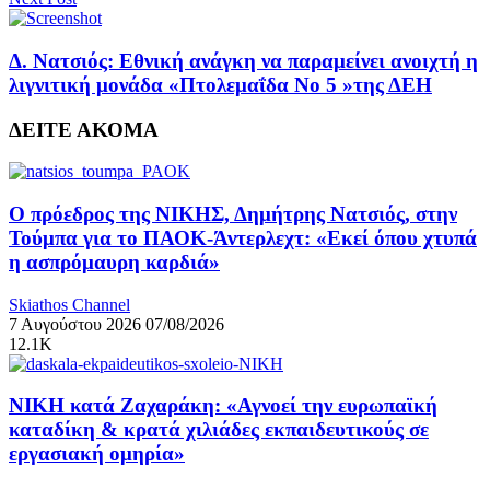
Δ. Νατσιός: Εθνική ανάγκη να παραμείνει ανοιχτή η
λιγνιτική μονάδα «Πτολεμαΐδα Νο 5 »της ΔΕΗ
ΔΕΙΤΕ ΑΚΟΜΑ
Ο πρόεδρος της ΝΙΚΗΣ, Δημήτρης Νατσιός, στην
Τούμπα για το ΠΑΟΚ-Άντερλεχτ: «Εκεί όπου χτυπά
η ασπρόμαυρη καρδιά»
Skiathos Channel
7 Αυγούστου 2026
07/08/2026
12.1K
ΝΙΚΗ κατά Ζαχαράκη: «Αγνοεί την ευρωπαϊκή
καταδίκη & κρατά χιλιάδες εκπαιδευτικούς σε
εργασιακή ομηρία»