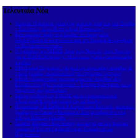
Τελευταία Νέα
Vesuvio: Η απόλυτη γεύση της ιταλικής κουζίνας στη Σκιάθο
– Στο λιμάνι, τώρα & στην Αγία Παρασκευή!
Εντυπωσιακή άφιξη στη Σκιάθο: Το Superyacht
ANASTASIA K κατέπλευσε από την Τουρκία & μαγνήτισε
τα βλέμματα στο λιμάνι
Ο πρόεδρος της ΝΙΚΗΣ, Δημήτρης Νατσιός, στην Τούμπα
για το ΠΑΟΚ-Άντερλεχτ: «Εκεί όπου χτυπά η ασπρόμαυρη
καρδιά»
ΝΙΚΗ κατά Ζαχαράκη: «Αγνοεί την ευρωπαϊκή καταδίκη &
κρατά χιλιάδες εκπαιδευτικούς σε εργασιακή ομηρία»
ΝΙΚΗ: «Εκατοντάδες εκατομμύρια στο AntiNero & η
Ελλάδα συνεχίζει να καίγεται» – Σκληρά ερωτήματα για τη
διαχείριση των κονδυλίων
Σκληρή επίθεση της ΝΙΚΗΣ για το μεταναστευτικό:
«Αποτροπή & όχι διαχείριση της εισβολής»
Παρασκευή 7 & Σάββατο 8 Αυγούστου: Ζωντανές μουσικές
βραδιές στο Carnayo Restaurant! Δύο μοναδικά live στο
Alkyon Hotel στη Σκιάθο
Σκιάθος-Μονακό: Νέα διεθνής συμμαχία για τον βιώσιμο
τουρισμό! Στο νησί η Διευθύντρια Τουρισμού του
Πριγκιπάτου