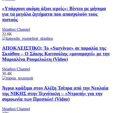
«Υπάρχουν ακόμη άξιοι ιερείς»: Βίντεο με μήνυμα
για τα μεγάλα ζητήματα που απασχολούν τους
πιστούς
Skiathos Channel
22.6K
ΑΠΟΚΛΕΙΣΤΙΚΟ: Το «Survivor» σε παραλία της
Σκιάθου – Ο Σάκης Κατσούλης «μονομαχεί» με την
Μαριαλένα Ρουμελιώτη (Video)
Skiathos Channel
30.4K
Άγριο κράξιμο στον Αλέξη Τσίπρα από την Νεολαία
της ΝΙΚΗΣ στην Τεχνόπολη – «Ντροπή» για την
συμφωνία των Πρεσπών! (Video)
Skiathos Channel