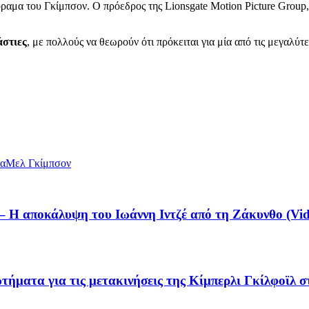
όραμα του Γκίμπσον. Ο πρόεδρος της Lionsgate Motion Picture Grou
άστιες
, με πολλούς να θεωρούν ότι πρόκειται για μία από τις μεγαλύ
ία
Μελ Γκίμπσον
Η αποκάλυψη του Ιωάννη Ιντζέ από τη Ζάκυνθο (Vid
τήματα για τις μετακινήσεις της Κίμπερλι Γκίλφοϊλ 