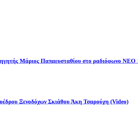
αθηγητής Μάριος Παπαευσταθίου στο ραδιόφωνο NEO 
έδρου Ξενοδόχων Σκιάθου Άκη Τσαρούχη (Video)