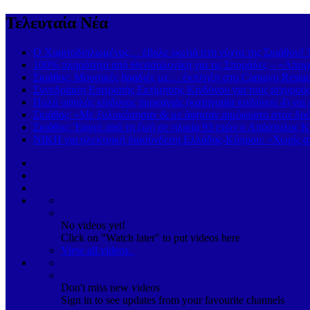
Τελευταία Νέα
Ο Χαριτοδιπλωμένος… έβαλε φωτιά στη νύχτα της Σκιάθου! Τ
100% πληρότητα από Θεσσαλονίκη για τις Σποράδες – «Απογε
Σκιάθος: Μουσικές βραδιές με… έκπληξη στο Carnayo Restau
Συνεδρίαση Επιτροπής Εκτίμησης Κινδύνου για τους ισχυρού
Πολύ υψηλός κίνδυνος πυρκαγιάς (κατηγορία κινδύνου 4) γι
Σκιάθος: «Με ξυλοκόπησαν & με άφησαν αιμόφυρτο στον δρόμ
Σκιάθος: Έφυγε από τη ζωή σε ηλικία 93 ετών ο Απόστολος Κ
ΝΙΚΗ για ηλεκτρική διασύνδεση Ελλάδας-Κύπρου: «Χωρίς απ
No videos yet!
Click on "Watch later" to put videos here
View all videos
Don't miss new videos
Sign in to see updates from your favourite channels