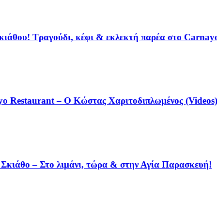
κιάθου! Τραγούδι, κέφι & εκλεκτή παρέα στο Carnay
o Restaurant – Ο Κώστας Χαριτοδιπλωμένος (Videos)
η Σκιάθο – Στο λιμάνι, τώρα & στην Αγία Παρασκευή!