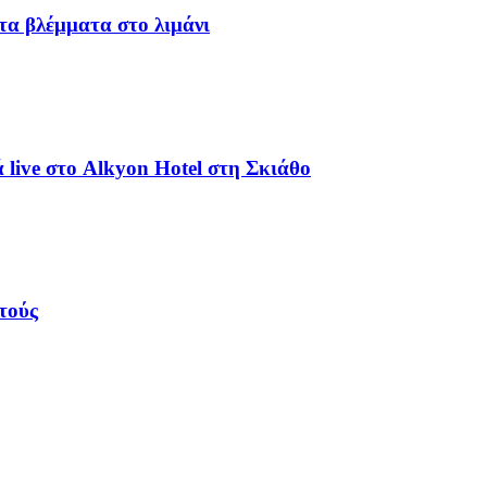
α βλέμματα στο λιμάνι
live στο Alkyon Hotel στη Σκιάθο
τούς