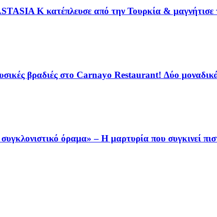
STASIA K κατέπλευσε από την Τουρκία & μαγνήτισε τ
ικές βραδιές στο Carnayo Restaurant! Δύο μοναδικά 
συγκλονιστικό όραμα» – Η μαρτυρία που συγκινεί πισ