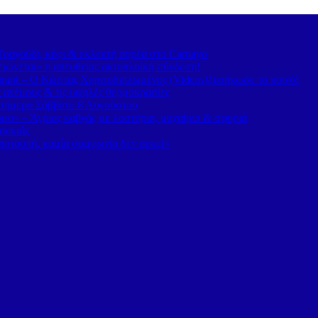
ραγούδι, κέφι & εκλεκτή παρέα στο Carnayo
ιώνεται» η απευθείας ακτοπλοϊκή σύνδεση!
rant – Ο Κώστας Χαριτοδιπλωμένος (Videos)ξεσήκωσε το κοινό!
ς ανέμους & τις υψηλές θερμοκρασίες
α σήμερα Σάββατο 8 Αυγούστου
ο» – Άγριος καβγάς με λοστάρια, μαχαίρια & σφυριά
ουκιάς
οτροπή, καμία συμφωνία δεν αρκεί»