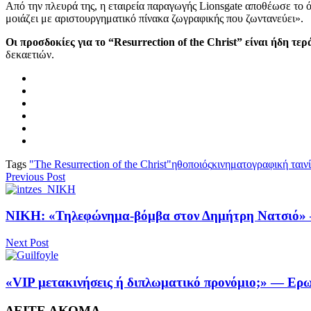
Από την πλευρά της, η εταιρεία παραγωγής Lionsgate αποθέωσε το 
μοιάζει με αριστουργηματικό πίνακα ζωγραφικής που ζωντανεύει».
Οι προσδοκίες για το “Resurrection of the Christ” είναι ήδη τερ
δεκαετιών.
Tags
"The Resurrection of the Christ"
ηθοποιός
κινηματογραφική ταιν
Previous Post
ΝΙΚΗ: «Τηλεφώνημα-βόμβα στον Δημήτρη Νατσιό» – 
Next Post
«VIP μετακινήσεις ή διπλωματικό προνόμιο;» — Ερω
ΔΕΙΤΕ ΑΚΟΜΑ