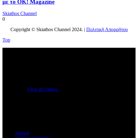
με το OK! Magazine
Skiathos Channel
0
Copyright © Skiathos Channel 2024. |
Πολιτική Απορρήτου
Top
No videos yet!
Click on "Watch later" to put videos here
View all videos
Don't miss new videos
Sign in to see updates from your favourite channels
Αρχική