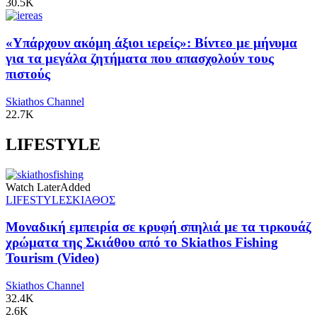
30.5K
«Υπάρχουν ακόμη άξιοι ιερείς»: Βίντεο με μήνυμα
για τα μεγάλα ζητήματα που απασχολούν τους
πιστούς
Skiathos Channel
22.7K
LIFESTYLE
Watch Later
Added
LIFESTYLE
ΣΚΙΑΘΟΣ
Μοναδική εμπειρία σε κρυφή σπηλιά με τα τιρκουάζ
χρώματα της Σκιάθου από το Skiathos Fishing
Tourism (Video)
Skiathos Channel
32.4K
2.6K