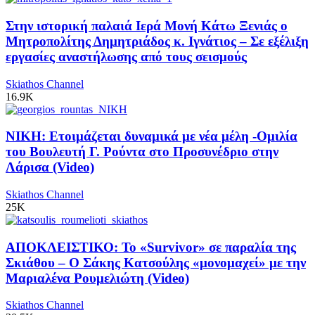
Στην ιστορική παλαιά Ιερά Μονή Κάτω Ξενιάς ο
Μητροπολίτης Δημητριάδος κ. Ιγνάτιος – Σε εξέλιξη
εργασίες αναστήλωσης από τους σεισμούς
Skiathos Channel
16.9K
ΝΙΚΗ: Ετοιμάζεται δυναμικά με νέα μέλη -Ομιλία
του Βουλευτή Γ. Ρούντα στο Προσυνέδριο στην
Λάρισα (Video)
Skiathos Channel
25K
ΑΠΟΚΛΕΙΣΤΙΚΟ: Το «Survivor» σε παραλία της
Σκιάθου – Ο Σάκης Κατσούλης «μονομαχεί» με την
Μαριαλένα Ρουμελιώτη (Video)
Skiathos Channel