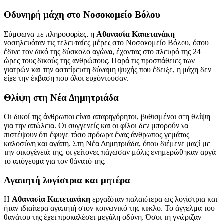
Οδυνηρή μάχη στο Νοσοκομείο Βόλου
Σύμφωνα με πληροφορίες, η
Αθανασία Καπετανάκη
νοσηλευόταν τις τελευταίες μέρες στο Νοσοκομείο Βόλου, όπου
έδινε τον δικό της δύσκολο αγώνα, έχοντας στο πλευρό της 24
ώρες τους δικούς της ανθρώπους. Παρά τις προσπάθειες των
γιατρών και την αστείρευτη δύναμη ψυχής που έδειξε, η μάχη δεν
είχε την έκβαση που όλοι ευχόντουσαν.
Θλίψη στη Νέα Δημητριάδα
Οι δικοί της άνθρωποι είναι απαρηγόρητοι, βυθισμένοι στη θλίψη
για την απώλεια. Οι συγγενείς και οι φίλοι δεν μπορούν να
πιστέψουν ότι έφυγε τόσο πρόωρα ένας άνθρωπος γεμάτος
καλοσύνη και αγάπη. Στη Νέα Δημητριάδα, όπου διέμενε μαζί με
την οικογένειά της, οι γείτονες πάγωσαν μόλις ενημερώθηκαν αργά
το απόγευμα για τον θάνατό της.
Αγαπητή λογίστρια και μητέρα
Η
Αθανασία Καπετανάκη
εργαζόταν παλαιότερα ως λογίστρια και
ήταν ιδιαίτερα αγαπητή στον κοινωνικό της κύκλο. Το άγγελμα του
θανάτου της έχει προκαλέσει μεγάλη οδύνη. Όσοι τη γνώριζαν