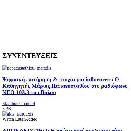
ΣΥΝΕΝΤΕΥΞΕΙΣ
Ψηφιακή επιτήρηση & πτυχία για influencers: Ο
Καθηγητής Μάριος Παπαευσταθίου στο ραδιόφωνο
NEO 103.3 του Βόλου
Skiathos Channel
3.3K
Watch Later
Added
ΑΠΟΚΛΕΙΣΤΙΚΟ: Η πρώτη συνέντευξη του νέου