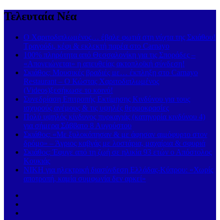
Τελευταία Νέα
Ο Χαριτοδιπλωμένος… έβαλε φωτιά στη νύχτα της Σκιάθου!
Τραγούδι, κέφι & εκλεκτή παρέα στο Carnayo
100% πληρότητα από Θεσσαλονίκη για τις Σποράδες –
«Απογειώνεται» η απευθείας ακτοπλοϊκή σύνδεση!
Σκιάθος: Μουσικές βραδιές με… έκπληξη στο Carnayo
Restaurant – Ο Κώστας Χαριτοδιπλωμένος
(Videos)ξεσήκωσε το κοινό!
Συνεδρίαση Επιτροπής Εκτίμησης Κινδύνου για τους
ισχυρούς ανέμους & τις υψηλές θερμοκρασίες
Πολύ υψηλός κίνδυνος πυρκαγιάς (κατηγορία κινδύνου 4)
για σήμερα Σάββατο 8 Αυγούστου
Σκιάθος: «Με ξυλοκόπησαν & με άφησαν αιμόφυρτο στον
δρόμο» – Άγριος καβγάς με λοστάρια, μαχαίρια & σφυριά
Σκιάθος: Έφυγε από τη ζωή σε ηλικία 93 ετών ο Απόστολος
Κουκιάς
ΝΙΚΗ για ηλεκτρική διασύνδεση Ελλάδας-Κύπρου: «Χωρίς
αποτροπή, καμία συμφωνία δεν αρκεί»