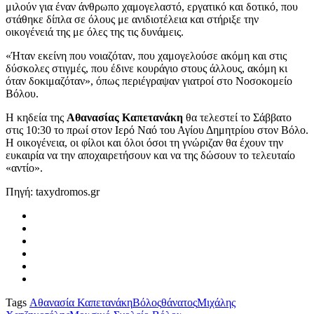
μιλούν για έναν άνθρωπο χαμογελαστό, εργατικό και δοτικό, που
στάθηκε δίπλα σε όλους με ανιδιοτέλεια και στήριξε την
οικογένειά της με όλες της τις δυνάμεις.
«Ήταν εκείνη που νοιαζόταν, που χαμογελούσε ακόμη και στις
δύσκολες στιγμές, που έδινε κουράγιο στους άλλους, ακόμη κι
όταν δοκιμαζόταν», όπως περιέγραψαν γιατροί στο Νοσοκομείο
Βόλου.
Η κηδεία της
Αθανασίας Καπετανάκη
θα τελεστεί το Σάββατο
στις 10:30 το πρωί στον Ιερό Ναό του Αγίου Δημητρίου στον Βόλο.
Η οικογένεια, οι φίλοι και όλοι όσοι τη γνώριζαν θα έχουν την
ευκαιρία να την αποχαιρετήσουν και να της δώσουν το τελευταίο
«αντίο».
Πηγή: taxydromos.gr
Tags
Αθανασία Καπετανάκη
Βόλος
θάνατος
Μιχάλης