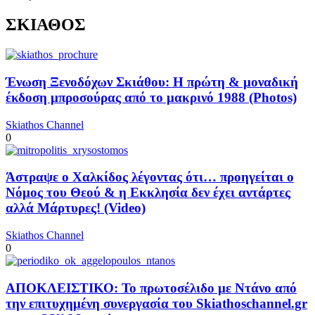
ΣΚΙΑΘΟΣ
Ένωση Ξενοδόχων Σκιάθου: Η πρώτη & μοναδική
έκδοση μπροσούρας από το μακρινό 1988 (Photos)
Skiathos Channel
0
Άστραψε ο Χαλκίδος λέγοντας ότι… προηγείται ο
Νόμος του Θεού & η Εκκλησία δεν έχει αντάρτες
αλλά Μάρτυρες! (Video)
Skiathos Channel
0
ΑΠΟΚΛΕΙΣΤΙΚΟ: Το πρωτοσέλιδο με Ντάνο από
την επιτυχημένη συνεργασία του Skiathoschannel.gr