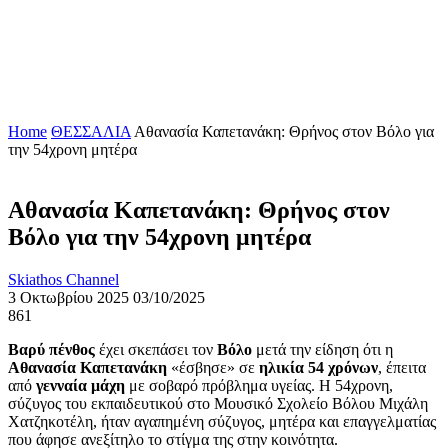
Home
ΘΕΣΣΑΛΙΑ
Αθανασία Καπετανάκη: Θρήνος στον Βόλο για
την 54χρονη μητέρα
Αθανασία Καπετανάκη: Θρήνος στον
Βόλο για την 54χρονη μητέρα
Skiathos Channel
3 Οκτωβρίου 2025
03/10/2025
861
Βαρύ πένθος
έχει σκεπάσει τον
Βόλο
μετά την είδηση ότι η
Αθανασία Καπετανάκη
«έσβησε» σε
ηλικία 54 χρόνων
, έπειτα
από
γενναία μάχη
με σοβαρό πρόβλημα υγείας. Η 54χρονη,
σύζυγος του εκπαιδευτικού στο Μουσικό Σχολείο Βόλου Μιχάλη
Χατζηκοτέλη, ήταν αγαπημένη σύζυγος, μητέρα και επαγγελματίας
που άφησε ανεξίτηλο το στίγμα της στην κοινότητα.