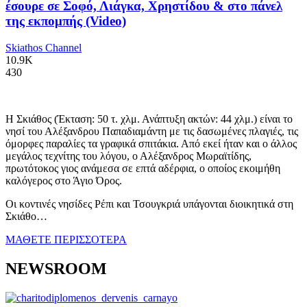
έσουρε σε Σοφό, Λιάγκα, Χρηστίδου & στο πάνελ
της εκπομπής (Video)
Skiathos Channel
10.9K
430
Η Σκιάθος (Έκταση: 50 τ. χλμ. Ανάπτυξη ακτών: 44 χλμ.) είναι το
νησί του Αλέξανδρου Παπαδιαμάντη με τις δασωμένες πλαγιές, τις
όμορφες παραλίες τα γραφικά σπιτάκια. Από εκεί ήταν και ο άλλος
μεγάλος τεχνίτης του λόγου, ο Αλέξανδρος Μωραϊτίδης,
πρωτότοκος γιος ανάμεσα σε επτά αδέρφια, ο οποίος εκοιμήθη
καλόγερος στο Άγιο Όρος.
Οι κοντινές νησίδες Ρέπι και Τσουγκριά υπάγονται διοικητικά στη
Σκιάθο…
ΜΑΘΕΤΕ ΠΕΡΙΣΣΟΤΕΡΑ
NEWSROOM