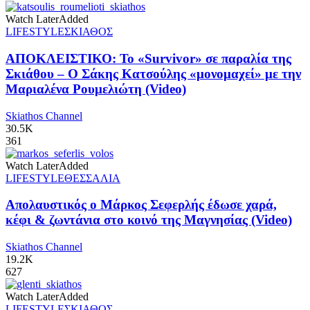
Watch Later
Added
LIFESTYLE
ΣΚΙΑΘΟΣ
ΑΠΟΚΛΕΙΣΤΙΚΟ: Το «Survivor» σε παραλία της
Σκιάθου – Ο Σάκης Κατσούλης «μονομαχεί» με την
Μαριαλένα Ρουμελιώτη (Video)
Skiathos Channel
30.5K
361
Watch Later
Added
LIFESTYLE
ΘΕΣΣΑΛΙΑ
Απολαυστικός ο Μάρκος Σεφερλής έδωσε χαρά,
κέφι & ζωντάνια στο κοινό της Μαγνησίας (Video)
Skiathos Channel
19.2K
627
Watch Later
Added
LIFESTYLE
ΣΚΙΑΘΟΣ