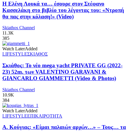
Η Ελένη Λουκά τα… έσουρε στον Στέφανο
Κασσελάκη στο βιβλίο του λέγοντας του: «Ντροπή
θα πας στην κόλαση!» (Video)
Skiathos Channel
11.3K
385
Watch Later
Added
LIFESTYLE
ΣΚΙΑΘΟΣ
Σκιάθος: Το νέο mega yacht PRIVATE GG (2022-
23) 52m. των VALENTINO GARAVANI &
GIANCARLO GIAMMETTI (Video & Photos)
Skiathos Channel
10.9K
384
Watch Later
Added
LIFESTYLE
ΕΠΙΚΑΙΡΟΤΗΤΑ
Α. Κούγιας: «Είμαι παλαιών αρχών…» – Τους… τα