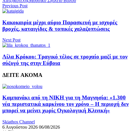
Χατζηκοτέλης
Μουσικό Σχολείο Βόλου
Previous Post
Κακοκαιρία μέχρι αύριο Παρασκευή με ισχυρές
βροχές, καταιγίδες & τοπικές χαλαζοπτώσεις
Next Post
Λίλα Κρόκου: Τραγικό τέλος σε τροχαίο μαζί με τον
σύζυγό της στην Εύβοια
ΔΕΙΤΕ ΑΚΟΜΑ
Καμπανάκι από τη ΝΙΚΗ για τη Μαγνησία: «1.300
νέα περιστατικά καρκίνου τον χρόνο – Η περιοχή δεν
μπορεί να μείνει χωρίς Ογκολογική Κλινική»
Skiathos Channel
6 Αυγούστου 2026
06/08/2026