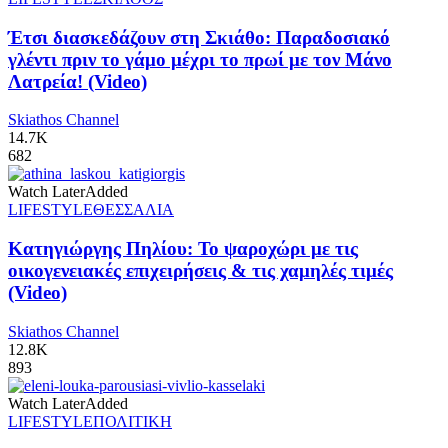
Έτσι διασκεδάζουν στη Σκιάθο: Παραδοσιακό
γλέντι πριν το γάμο μέχρι το πρωί με τον Μάνο
Λατρεία! (Video)
Skiathos Channel
14.7K
682
Watch Later
Added
LIFESTYLE
ΘΕΣΣΑΛΙΑ
Κατηγιώργης Πηλίου: Το ψαροχώρι με τις
οικογενειακές επιχειρήσεις & τις χαμηλές τιμές
(Video)
Skiathos Channel
12.8K
893
Watch Later
Added
LIFESTYLE
ΠΟΛΙΤΙΚΗ