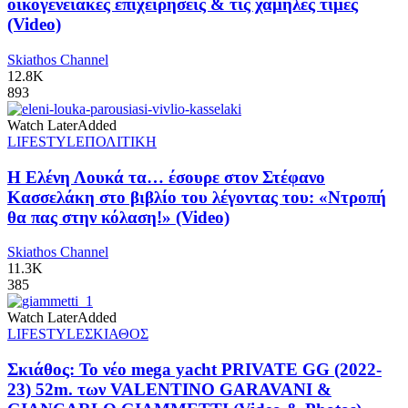
οικογενειακές επιχειρήσεις & τις χαμηλές τιμές
(Video)
Skiathos Channel
12.8K
893
Watch Later
Added
LIFESTYLE
ΠΟΛΙΤΙΚΗ
Η Ελένη Λουκά τα… έσουρε στον Στέφανο
Κασσελάκη στο βιβλίο του λέγοντας του: «Ντροπή
θα πας στην κόλαση!» (Video)
Skiathos Channel
11.3K
385
Watch Later
Added
LIFESTYLE
ΣΚΙΑΘΟΣ
Σκιάθος: Το νέο mega yacht PRIVATE GG (2022-
23) 52m. των VALENTINO GARAVANI &