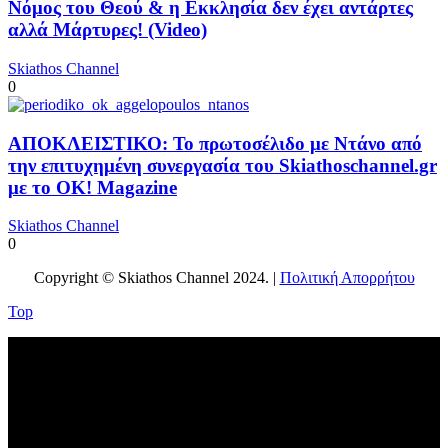
Νόμος του Θεού & η Εκκλησία δεν έχει αντάρτες
αλλά Μάρτυρες! (Video)
Skiathos Channel
0
ΑΠΟΚΛΕΙΣΤΙΚΟ: Το πρωτοσέλιδο με Ντάνο από
την επιτυχημένη συνεργασία του Skiathoschannel.gr
με το OK! Magazine
Skiathos Channel
0
Copyright © Skiathos Channel 2024. |
Πολιτική Απορρήτου
Top
No videos yet!