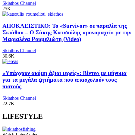
Skiathos Channel
25K
ΑΠΟΚΛΕΙΣΤΙΚΟ: Το «Survivor» σε παραλία της
Σκιάθου – Ο Σάκης Κατσούλης «μονομαχεί» με την
Μαριαλένα Ρουμελιώτη (Video)
Skiathos Channel
30.6K
«Υπάρχουν ακόμη άξιοι ιερείς»: Βίντεο με μήνυμα
για τα μεγάλα ζητήματα που απασχολούν τους
πιστούς
Skiathos Channel
22.7K
LIFESTYLE
Watch Later
Added