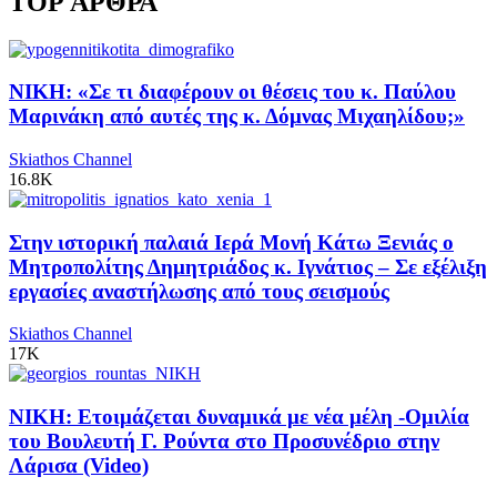
TOP ΑΡΘΡΑ
ΝΙΚΗ: «Σε τι διαφέρουν οι θέσεις του κ. Παύλου
Μαρινάκη από αυτές της κ. Δόμνας Μιχαηλίδου;»
Skiathos Channel
16.8K
Στην ιστορική παλαιά Ιερά Μονή Κάτω Ξενιάς ο
Μητροπολίτης Δημητριάδος κ. Ιγνάτιος – Σε εξέλιξη
εργασίες αναστήλωσης από τους σεισμούς
Skiathos Channel
17K
ΝΙΚΗ: Ετοιμάζεται δυναμικά με νέα μέλη -Ομιλία
του Βουλευτή Γ. Ρούντα στο Προσυνέδριο στην
Λάρισα (Video)