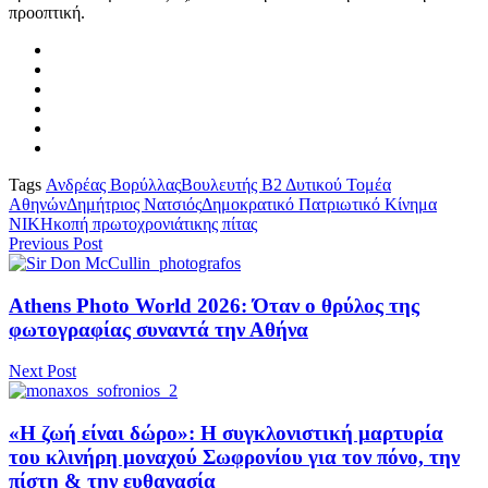
προοπτική.
Tags
Ανδρέας Βορύλλας
Βουλευτής Β2 Δυτικού Τομέα
Αθηνών
Δημήτριος Νατσιός
Δημοκρατικό Πατριωτικό Κίνημα
ΝΙΚΗ
κοπή πρωτοχρονιάτικης πίτας
Previous Post
Athens Photo World 2026: Όταν ο θρύλος της
φωτογραφίας συναντά την Αθήνα
Next Post
«Η ζωή είναι δώρο»: Η συγκλονιστική μαρτυρία
του κλινήρη μοναχού Σωφρονίου για τον πόνο, την
πίστη & την ευθανασία