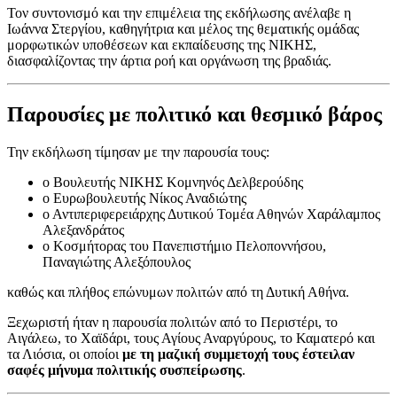
Τον συντονισμό και την επιμέλεια της εκδήλωσης ανέλαβε η
Ιωάννα Στεργίου, καθηγήτρια και μέλος της θεματικής ομάδας
μορφωτικών υποθέσεων και εκπαίδευσης της ΝΙΚΗΣ,
διασφαλίζοντας την άρτια ροή και οργάνωση της βραδιάς.
Παρουσίες με πολιτικό και θεσμικό βάρος
Την εκδήλωση τίμησαν με την παρουσία τους:
ο Βουλευτής ΝΙΚΗΣ Κομνηνός Δελβερούδης
ο Ευρωβουλευτής Νίκος Αναδιώτης
ο Αντιπεριφερειάρχης Δυτικού Τομέα Αθηνών Χαράλαμπος
Αλεξανδράτος
ο Κοσμήτορας του Πανεπιστήμιο Πελοποννήσου,
Παναγιώτης Αλεξόπουλος
καθώς και πλήθος επώνυμων πολιτών από τη Δυτική Αθήνα.
Ξεχωριστή ήταν η παρουσία πολιτών από το Περιστέρι, το
Αιγάλεω, το Χαϊδάρι, τους Αγίους Αναργύρους, το Καματερό και
τα Λιόσια, οι οποίοι
με τη μαζική συμμετοχή τους έστειλαν
σαφές μήνυμα πολιτικής συσπείρωσης
.