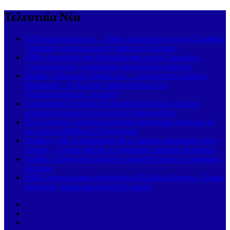
Τελευταία Νέα
Ο Χαριτοδιπλωμένος… έβαλε φωτιά στη νύχτα της Σκιάθου!
Τραγούδι, κέφι & εκλεκτή παρέα στο Carnayo
100% πληρότητα από Θεσσαλονίκη για τις Σποράδες –
«Απογειώνεται» η απευθείας ακτοπλοϊκή σύνδεση!
Σκιάθος: Μουσικές βραδιές με… έκπληξη στο Carnayo
Restaurant – Ο Κώστας Χαριτοδιπλωμένος
(Videos)ξεσήκωσε το κοινό!
Συνεδρίαση Επιτροπής Εκτίμησης Κινδύνου για τους
ισχυρούς ανέμους & τις υψηλές θερμοκρασίες
Πολύ υψηλός κίνδυνος πυρκαγιάς (κατηγορία κινδύνου 4)
για σήμερα Σάββατο 8 Αυγούστου
Σκιάθος: «Με ξυλοκόπησαν & με άφησαν αιμόφυρτο στον
δρόμο» – Άγριος καβγάς με λοστάρια, μαχαίρια & σφυριά
Σκιάθος: Έφυγε από τη ζωή σε ηλικία 93 ετών ο Απόστολος
Κουκιάς
ΝΙΚΗ για ηλεκτρική διασύνδεση Ελλάδας-Κύπρου: «Χωρίς
αποτροπή, καμία συμφωνία δεν αρκεί»