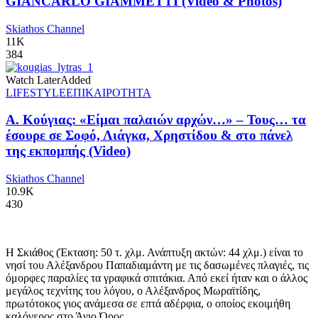
GIANCARLO GIAMMETTI (Video & Photos)
Skiathos Channel
11K
384
Watch Later
Added
LIFESTYLE
ΕΠΙΚΑΙΡΟΤΗΤΑ
Α. Κούγιας: «Είμαι παλαιών αρχών…» – Τους… τα
έσουρε σε Σοφό, Λιάγκα, Χρηστίδου & στο πάνελ
της εκπομπής (Video)
Skiathos Channel
10.9K
430
Η Σκιάθος (Έκταση: 50 τ. χλμ. Ανάπτυξη ακτών: 44 χλμ.) είναι το
νησί του Αλέξανδρου Παπαδιαμάντη με τις δασωμένες πλαγιές, τις
όμορφες παραλίες τα γραφικά σπιτάκια. Από εκεί ήταν και ο άλλος
μεγάλος τεχνίτης του λόγου, ο Αλέξανδρος Μωραϊτίδης,
πρωτότοκος γιος ανάμεσα σε επτά αδέρφια, ο οποίος εκοιμήθη
καλόγερος στο Άγιο Όρος.