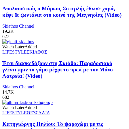
Απολαυστικός ο Μάρκος Σεφερλής έδωσε χαρά,
κέφι & ζωντάνια στο κοινό της Μαγνησίας (Video)
Skiathos Channel
19.2K
627
Watch Later
Added
LIFESTYLE
ΣΚΙΑΘΟΣ
Έτσι διασκεδάζουν στη Σκιάθο: Παραδοσιακό
γλέντι πριν το γάμο μέχρι το πρωί με τον Μάνο
Λατρεία! (Video)
Skiathos Channel
14.7K
682
Watch Later
Added
LIFESTYLE
ΘΕΣΣΑΛΙΑ
Κατηγιώργης Πηλίου: Το ψαροχώρι με τις