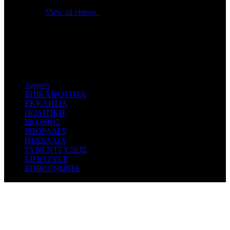
Click on "Watch later" to put videos here
View all videos
Don't miss new videos
Sign in to see updates from your favourite channels
Αρχική
ΕΠΙΚΑΙΡΟΤΗΤΑ
ΕΚΚΛΗΣΙΑ
ΠΟΛΙΤΙΚΗ
ΣΚΙΑΘΟΣ
ΣΠΟΡΑΔΕΣ
ΘΕΣΣΑΛΙΑ
ΣΥΝΕΝΤΕΥΞΕΙΣ
LIFESTYLE
ΕΠΙΚΟΙΝΩΝΙΑ