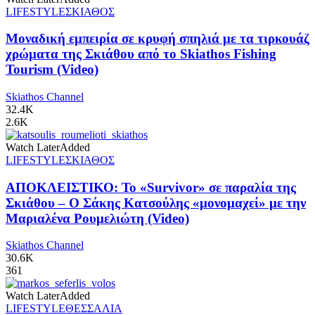
LIFESTYLE
ΣΚΙΑΘΟΣ
Μοναδική εμπειρία σε κρυφή σπηλιά με τα τιρκουάζ
χρώματα της Σκιάθου από το Skiathos Fishing
Tourism (Video)
Skiathos Channel
32.4K
2.6K
Watch Later
Added
LIFESTYLE
ΣΚΙΑΘΟΣ
ΑΠΟΚΛΕΙΣΤΙΚΟ: Το «Survivor» σε παραλία της
Σκιάθου – Ο Σάκης Κατσούλης «μονομαχεί» με την
Μαριαλένα Ρουμελιώτη (Video)
Skiathos Channel
30.6K
361
Watch Later
Added
LIFESTYLE
ΘΕΣΣΑΛΙΑ