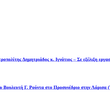
οπολίτης Δημητριάδος κ. Ιγνάτιος – Σε εξέλιξη εργα
υ Βουλευτή Γ. Ρούντα στο Προσυνέδριο στην Λάρισα (