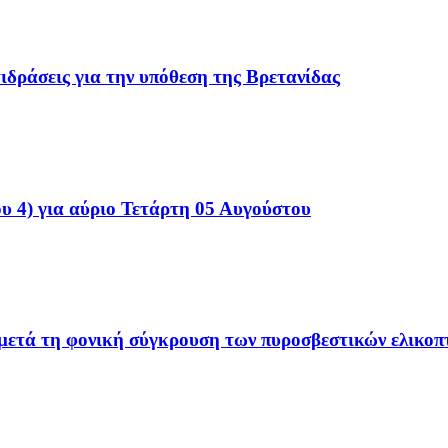
ιδράσεις για την υπόθεση της Βρετανίδας
υ 4) για αύριο Τετάρτη 05 Αυγούστου
ετά τη φονική σύγκρουση των πυροσβεστικών ελικοπ