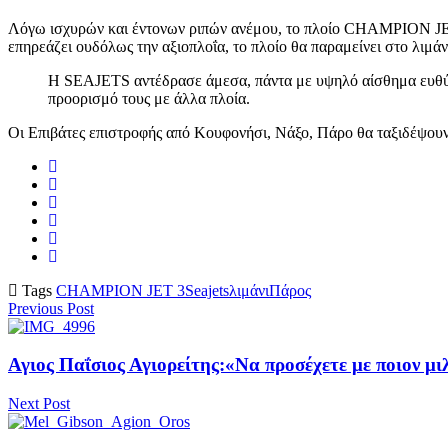
Λόγω ισχυρών και έντονων ριπών ανέμου, το πλοίο CHAMPION JET 3
επηρεάζει ουδόλως την αξιοπλοΐα, το πλοίο θα παραμείνει στο λιμάν
Η SEAJETS αντέδρασε άμεσα, πάντα με υψηλό αίσθημα ευθύνης
προορισμό τους με άλλα πλοία.
Οι Επιβάτες επιστροφής από Κουφονήσι, Νάξο, Πάρο θα ταξιδέψ
Tags
CHAMPION JET 3
Seajets
λιμάνι
Πάρος
Previous Post
Αγιος Παΐσιος Αγιορείτης:«Να προσέχετε με ποιον μ
Next Post