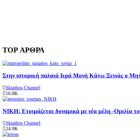
TOP ΑΡΘΡΑ
Στην ιστορική παλαιά Ιερά Μονή Κάτω Ξενιάς ο Μητρ
Skiathos Channel
16.8K
ΝΙΚΗ: Ετοιμάζεται δυναμικά με νέα μέλη -Ομιλία το
Skiathos Channel
24.9K