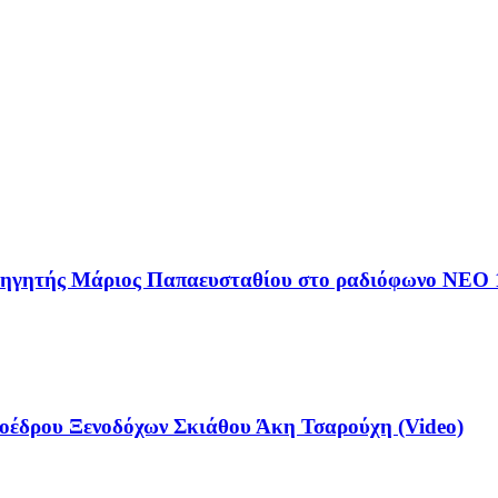
αθηγητής Μάριος Παπαευσταθίου στο ραδιόφωνο NEO 
έδρου Ξενοδόχων Σκιάθου Άκη Τσαρούχη (Video)