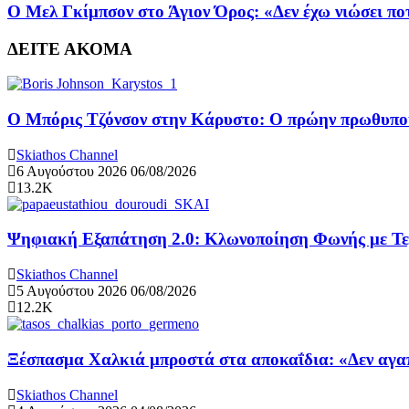
Ο Μελ Γκίμπσον στο Άγιον Όρος: «Δεν έχω νιώσει πο
ΔΕΙΤΕ ΑΚΟΜΑ
Ο Μπόρις Τζόνσον στην Κάρυστο: Ο πρώην πρωθυπουρ
Skiathos Channel
6 Αυγούστου 2026
06/08/2026
13.2K
Ψηφιακή Εξαπάτηση 2.0: Κλωνοποίηση Φωνής με Τ
Skiathos Channel
5 Αυγούστου 2026
06/08/2026
12.2K
Ξέσπασμα Χαλκιά μπροστά στα αποκαΐδια: «Δεν αγαπ
Skiathos Channel