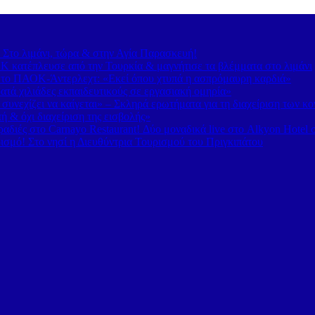
– Στο λιμάνι, τώρα & στην Αγία Παρασκευή!
 κατέπλευσε από την Τουρκία & μαγνήτισε τα βλέμματα στο λιμάνι
 το ΠΑΟΚ-Άντερλεχτ: «Εκεί όπου χτυπά η ασπρόμαυρη καρδιά»
τά χιλιάδες εκπαιδευτικούς σε εργασιακή ομηρία»
υνεχίζει να καίγεται» – Σκληρά ερωτήματα για τη διαχείριση των κ
 & όχι διαχείριση της εισβολής»
διές στο Carnayo Restaurant! Δύο μοναδικά live στο Alkyon Hotel 
ισμό! Στο νησί η Διευθύντρια Τουρισμού του Πριγκιπάτου