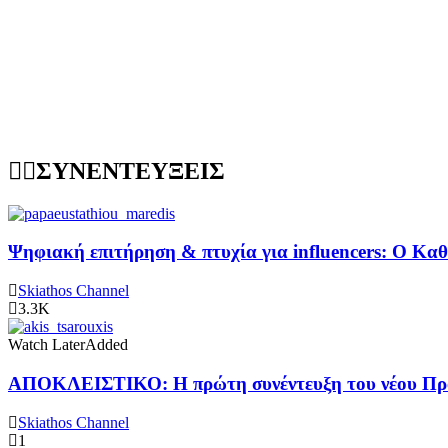
ΣΥΝΕΝΤΕΥΞΕΙΣ
Ψηφιακή επιτήρηση & πτυχία για influencers: Ο Κ
Skiathos Channel
3.3K
Watch Later
Added
ΑΠΟΚΛΕΙΣΤΙΚΟ: Η πρώτη συνέντευξη του νέου Προ
Skiathos Channel
1