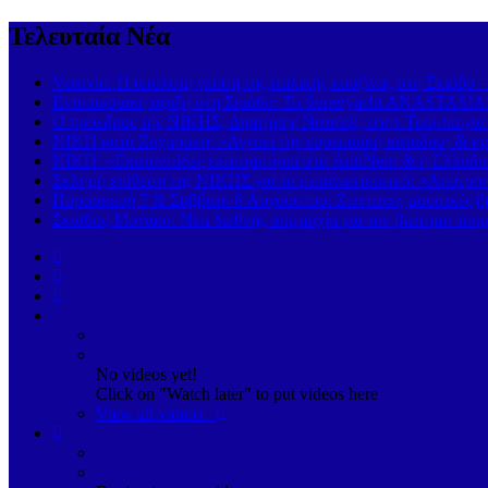
Τελευταία Νέα
Vesuvio: Η απόλυτη γεύση της ιταλικής κουζίνας στη Σκιάθο 
Εντυπωσιακή άφιξη στη Σκιάθο: Το Superyacht ANASTASIA K
Ο πρόεδρος της ΝΙΚΗΣ, Δημήτρης Νατσιός, στην Τούμπα για
ΝΙΚΗ κατά Ζαχαράκη: «Αγνοεί την ευρωπαϊκή καταδίκη & κρα
ΝΙΚΗ: «Εκατοντάδες εκατομμύρια στο AntiNero & η Ελλάδα σ
Σκληρή επίθεση της ΝΙΚΗΣ για το μεταναστευτικό: «Αποτροπή
Παρασκευή 7 & Σάββατο 8 Αυγούστου: Ζωντανές μουσικές βρα
Σκιάθος-Μονακό: Νέα διεθνής συμμαχία για τον βιώσιμο τουρ
No videos yet!
Click on "Watch later" to put videos here
View all videos