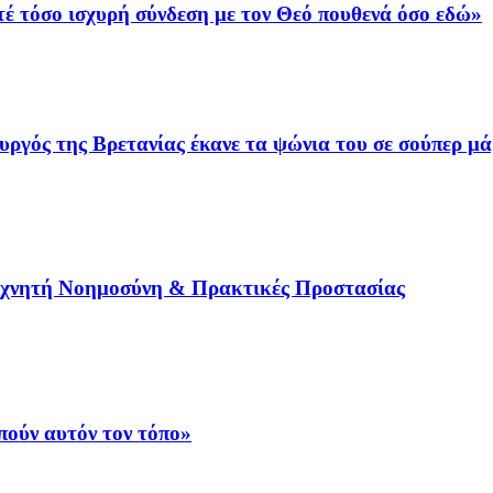
τέ τόσο ισχυρή σύνδεση με τον Θεό πουθενά όσο εδώ»
γός της Βρετανίας έκανε τα ψώνια του σε σούπερ μά
εχνητή Νοημοσύνη & Πρακτικές Προστασίας
ούν αυτόν τον τόπο»