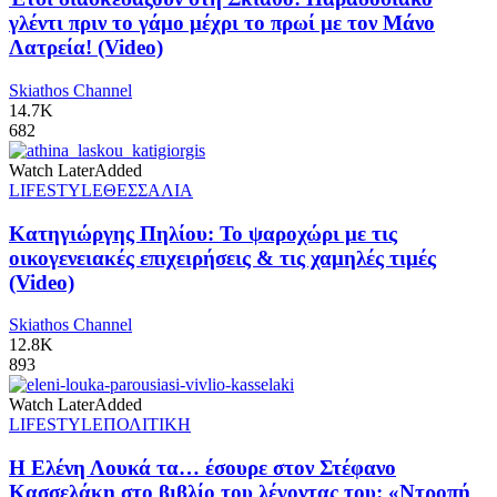
γλέντι πριν το γάμο μέχρι το πρωί με τον Μάνο
Λατρεία! (Video)
Skiathos Channel
14.7K
682
Watch Later
Added
LIFESTYLE
ΘΕΣΣΑΛΙΑ
Κατηγιώργης Πηλίου: Το ψαροχώρι με τις
οικογενειακές επιχειρήσεις & τις χαμηλές τιμές
(Video)
Skiathos Channel
12.8K
893
Watch Later
Added
LIFESTYLE
ΠΟΛΙΤΙΚΗ
Η Ελένη Λουκά τα… έσουρε στον Στέφανο
Κασσελάκη στο βιβλίο του λέγοντας του: «Ντροπή