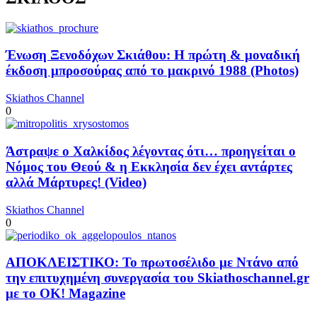
Ένωση Ξενοδόχων Σκιάθου: Η πρώτη & μοναδική
έκδοση μπροσούρας από το μακρινό 1988 (Photos)
Skiathos Channel
0
Άστραψε ο Χαλκίδος λέγοντας ότι… προηγείται ο
Νόμος του Θεού & η Εκκλησία δεν έχει αντάρτες
αλλά Μάρτυρες! (Video)
Skiathos Channel
0
ΑΠΟΚΛΕΙΣΤΙΚΟ: Το πρωτοσέλιδο με Ντάνο από
την επιτυχημένη συνεργασία του Skiathoschannel.gr
με το OK! Magazine