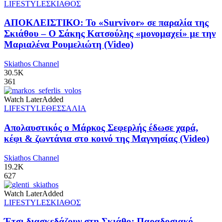
LIFESTYLE
ΣΚΙΑΘΟΣ
ΑΠΟΚΛΕΙΣΤΙΚΟ: Το «Survivor» σε παραλία της
Σκιάθου – Ο Σάκης Κατσούλης «μονομαχεί» με την
Μαριαλένα Ρουμελιώτη (Video)
Skiathos Channel
30.5K
361
Watch Later
Added
LIFESTYLE
ΘΕΣΣΑΛΙΑ
Απολαυστικός ο Μάρκος Σεφερλής έδωσε χαρά,
κέφι & ζωντάνια στο κοινό της Μαγνησίας (Video)
Skiathos Channel
19.2K
627
Watch Later
Added
LIFESTYLE
ΣΚΙΑΘΟΣ
Έτσι διασκεδάζουν στη Σκιάθο: Παραδοσιακό