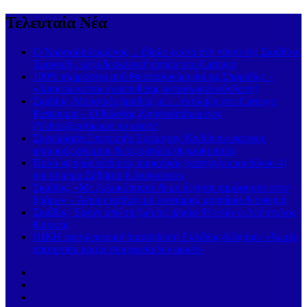
Τελευταία Νέα
Ο Χαριτοδιπλωμένος… έβαλε φωτιά στη νύχτα της Σκιάθου!
Τραγούδι, κέφι & εκλεκτή παρέα στο Carnayo
100% πληρότητα από Θεσσαλονίκη για τις Σποράδες –
«Απογειώνεται» η απευθείας ακτοπλοϊκή σύνδεση!
Σκιάθος: Μουσικές βραδιές με… έκπληξη στο Carnayo
Restaurant – Ο Κώστας Χαριτοδιπλωμένος
(Videos)ξεσήκωσε το κοινό!
Συνεδρίαση Επιτροπής Εκτίμησης Κινδύνου για τους
ισχυρούς ανέμους & τις υψηλές θερμοκρασίες
Πολύ υψηλός κίνδυνος πυρκαγιάς (κατηγορία κινδύνου 4)
για σήμερα Σάββατο 8 Αυγούστου
Σκιάθος: «Με ξυλοκόπησαν & με άφησαν αιμόφυρτο στον
δρόμο» – Άγριος καβγάς με λοστάρια, μαχαίρια & σφυριά
Σκιάθος: Έφυγε από τη ζωή σε ηλικία 93 ετών ο Απόστολος
Κουκιάς
ΝΙΚΗ για ηλεκτρική διασύνδεση Ελλάδας-Κύπρου: «Χωρίς
αποτροπή, καμία συμφωνία δεν αρκεί»