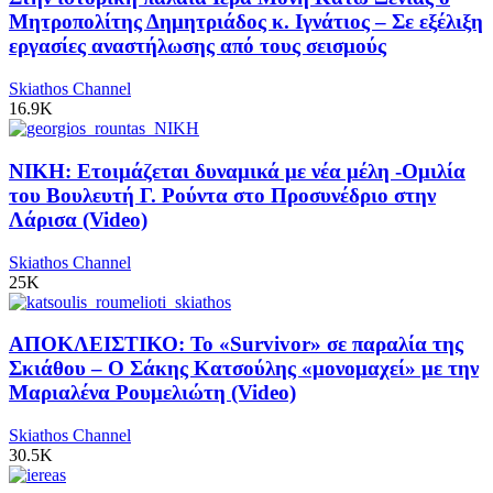
Μητροπολίτης Δημητριάδος κ. Ιγνάτιος – Σε εξέλιξη
εργασίες αναστήλωσης από τους σεισμούς
Skiathos Channel
16.9K
ΝΙΚΗ: Ετοιμάζεται δυναμικά με νέα μέλη -Ομιλία
του Βουλευτή Γ. Ρούντα στο Προσυνέδριο στην
Λάρισα (Video)
Skiathos Channel
25K
ΑΠΟΚΛΕΙΣΤΙΚΟ: Το «Survivor» σε παραλία της
Σκιάθου – Ο Σάκης Κατσούλης «μονομαχεί» με την
Μαριαλένα Ρουμελιώτη (Video)
Skiathos Channel
30.5K