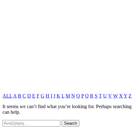
ALL
A
B
C
D
E
F
G
H
I
J
K
L
M
N
O
P
Q
R
S
T
U
V
W
X
Y
Z
It seems we can’t find what you’re looking for. Perhaps searching
can help.