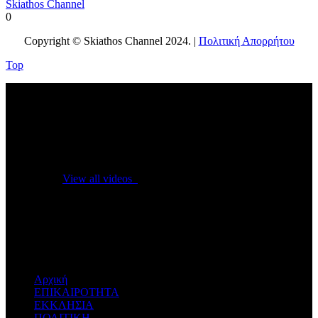
Skiathos Channel
0
Copyright © Skiathos Channel 2024. |
Πολιτική Απορρήτου
Top
No videos yet!
Click on "Watch later" to put videos here
View all videos
Don't miss new videos
Sign in to see updates from your favourite channels
Αρχική
ΕΠΙΚΑΙΡΟΤΗΤΑ
ΕΚΚΛΗΣΙΑ
ΠΟΛΙΤΙΚΗ