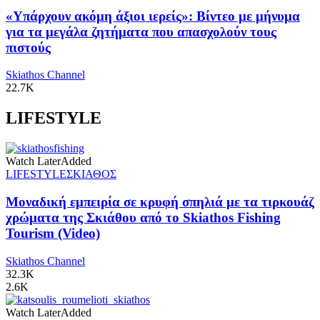
«Υπάρχουν ακόμη άξιοι ιερείς»: Βίντεο με μήνυμα
για τα μεγάλα ζητήματα που απασχολούν τους
πιστούς
Skiathos Channel
22.7K
LIFESTYLE
Watch Later
Added
LIFESTYLE
ΣΚΙΑΘΟΣ
Μοναδική εμπειρία σε κρυφή σπηλιά με τα τιρκουάζ
χρώματα της Σκιάθου από το Skiathos Fishing
Tourism (Video)
Skiathos Channel
32.3K
2.6K
Watch Later
Added