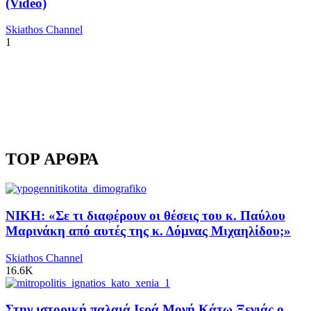
(Video)
Skiathos Channel
1
TOP ΑΡΘΡΑ
ΝΙΚΗ: «Σε τι διαφέρουν οι θέσεις του κ. Παύλου
Μαρινάκη από αυτές της κ. Δόμνας Μιχαηλίδου;»
Skiathos Channel
16.6K
Στην ιστορική παλαιά Ιερά Μονή Κάτω Ξενιάς ο