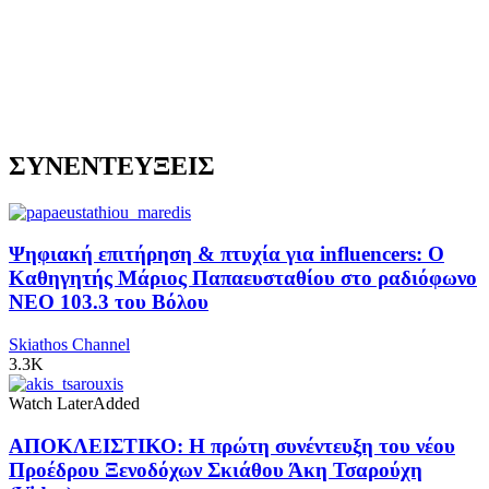
ΣΥΝΕΝΤΕΥΞΕΙΣ
Ψηφιακή επιτήρηση & πτυχία για influencers: Ο
Καθηγητής Μάριος Παπαευσταθίου στο ραδιόφωνο
NEO 103.3 του Βόλου
Skiathos Channel
3.3K
Watch Later
Added
ΑΠΟΚΛΕΙΣΤΙΚΟ: Η πρώτη συνέντευξη του νέου
Προέδρου Ξενοδόχων Σκιάθου Άκη Τσαρούχη