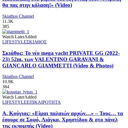
θα πας στην κόλαση!» (Video)
Skiathos Channel
11.3K
385
Watch Later
Added
LIFESTYLE
ΣΚΙΑΘΟΣ
Σκιάθος: Το νέο mega yacht PRIVATE GG (2022-
23) 52m. των VALENTINO GARAVANI &
GIANCARLO GIAMMETTI (Video & Photos)
Skiathos Channel
10.9K
384
Watch Later
Added
LIFESTYLE
ΕΠΙΚΑΙΡΟΤΗΤΑ
Α. Κούγιας: «Είμαι παλαιών αρχών…» – Τους… τα
έσουρε σε Σοφό, Λιάγκα, Χρηστίδου & στο πάνελ
της εκπομπής (Video)