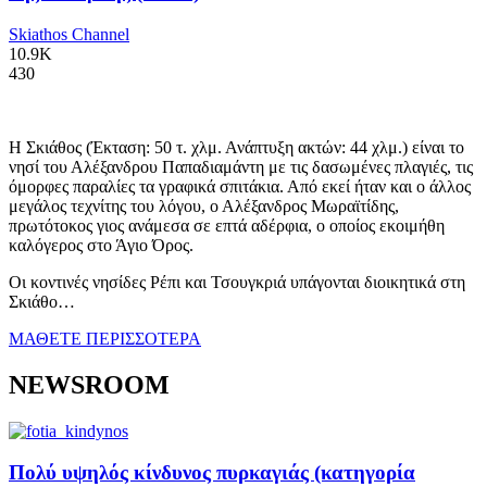
Skiathos Channel
10.9K
430
Η Σκιάθος (Έκταση: 50 τ. χλμ. Ανάπτυξη ακτών: 44 χλμ.) είναι το
νησί του Αλέξανδρου Παπαδιαμάντη με τις δασωμένες πλαγιές, τις
όμορφες παραλίες τα γραφικά σπιτάκια. Από εκεί ήταν και ο άλλος
μεγάλος τεχνίτης του λόγου, ο Αλέξανδρος Μωραϊτίδης,
πρωτότοκος γιος ανάμεσα σε επτά αδέρφια, ο οποίος εκοιμήθη
καλόγερος στο Άγιο Όρος.
Οι κοντινές νησίδες Ρέπι και Τσουγκριά υπάγονται διοικητικά στη
Σκιάθο…
ΜΑΘΕΤΕ ΠΕΡΙΣΣΟΤΕΡΑ
NEWSROOM
Πολύ υψηλός κίνδυνος πυρκαγιάς (κατηγορία