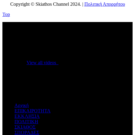
Copyright © Skiathos Channel 2024. |
Πολιτική Απορρήτου
Top
No videos yet!
Click on "Watch later" to put videos here
View all videos
Don't miss new videos
Sign in to see updates from your favourite channels
Αρχική
ΕΠΙΚΑΙΡΟΤΗΤΑ
ΕΚΚΛΗΣΙΑ
ΠΟΛΙΤΙΚΗ
ΣΚΙΑΘΟΣ
ΣΠΟΡΑΔΕΣ