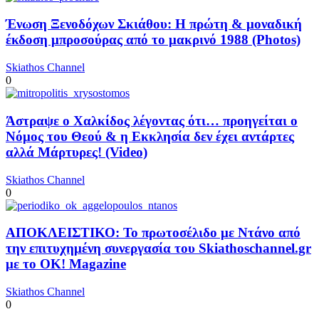
Ένωση Ξενοδόχων Σκιάθου: Η πρώτη & μοναδική
έκδοση μπροσούρας από το μακρινό 1988 (Photos)
Skiathos Channel
0
Άστραψε ο Χαλκίδος λέγοντας ότι… προηγείται ο
Νόμος του Θεού & η Εκκλησία δεν έχει αντάρτες
αλλά Μάρτυρες! (Video)
Skiathos Channel
0
ΑΠΟΚΛΕΙΣΤΙΚΟ: Το πρωτοσέλιδο με Ντάνο από
την επιτυχημένη συνεργασία του Skiathoschannel.gr
με το OK! Magazine
Skiathos Channel
0