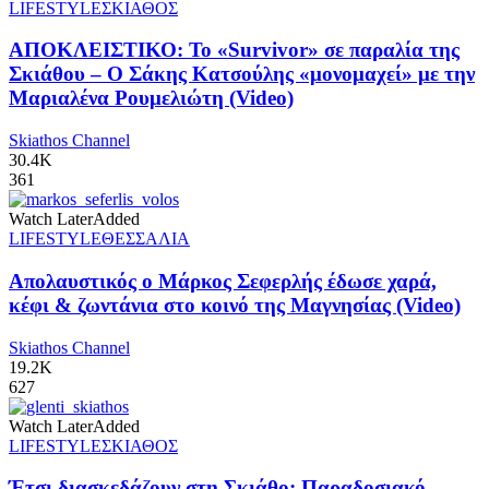
LIFESTYLE
ΣΚΙΑΘΟΣ
ΑΠΟΚΛΕΙΣΤΙΚΟ: Το «Survivor» σε παραλία της
Σκιάθου – Ο Σάκης Κατσούλης «μονομαχεί» με την
Μαριαλένα Ρουμελιώτη (Video)
Skiathos Channel
30.4K
361
Watch Later
Added
LIFESTYLE
ΘΕΣΣΑΛΙΑ
Απολαυστικός ο Μάρκος Σεφερλής έδωσε χαρά,
κέφι & ζωντάνια στο κοινό της Μαγνησίας (Video)
Skiathos Channel
19.2K
627
Watch Later
Added
LIFESTYLE
ΣΚΙΑΘΟΣ
Έτσι διασκεδάζουν στη Σκιάθο: Παραδοσιακό