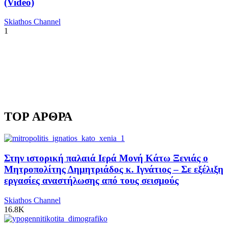
(Video)
Skiathos Channel
1
TOP ΑΡΘΡΑ
Στην ιστορική παλαιά Ιερά Μονή Κάτω Ξενιάς ο
Μητροπολίτης Δημητριάδος κ. Ιγνάτιος – Σε εξέλιξη
εργασίες αναστήλωσης από τους σεισμούς
Skiathos Channel
16.8K