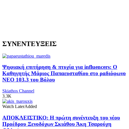
ΣΥΝΕΝΤΕΥΞΕΙΣ
Ψηφιακή επιτήρηση & πτυχία για influencers: Ο
Καθηγητής Μάριος Παπαευσταθίου στο ραδιόφωνο
NEO 103.3 του Βόλου
Skiathos Channel
3.3K
Watch Later
Added
ΑΠΟΚΛΕΙΣΤΙΚΟ: Η πρώτη συνέντευξη του νέου
Προέδρου Ξενοδόχων Σκιάθου Άκη Τσαρούχη