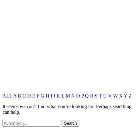
ALL
A
B
C
D
E
F
G
H
I
J
K
L
M
N
O
P
Q
R
S
T
U
V
W
X
Y
Z
It seems we can’t find what you’re looking for. Perhaps searching
can help.