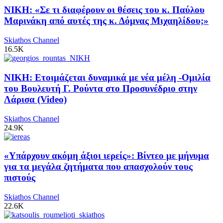
ΝΙΚΗ: «Σε τι διαφέρουν οι θέσεις του κ. Παύλου
Μαρινάκη από αυτές της κ. Δόμνας Μιχαηλίδου;»
Skiathos Channel
16.5K
ΝΙΚΗ: Ετοιμάζεται δυναμικά με νέα μέλη -Ομιλία
του Βουλευτή Γ. Ρούντα στο Προσυνέδριο στην
Λάρισα (Video)
Skiathos Channel
24.9K
«Υπάρχουν ακόμη άξιοι ιερείς»: Βίντεο με μήνυμα
για τα μεγάλα ζητήματα που απασχολούν τους
πιστούς
Skiathos Channel
22.6K