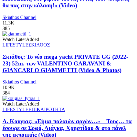
θα πας στην κόλαση!» (Video)
Skiathos Channel
11.3K
385
Watch Later
Added
LIFESTYLE
ΣΚΙΑΘΟΣ
Σκιάθος: Το νέο mega yacht PRIVATE GG (2022-
23) 52m. των VALENTINO GARAVANI &
GIANCARLO GIAMMETTI (Video & Photos)
Skiathos Channel
10.9K
384
Watch Later
Added
LIFESTYLE
ΕΠΙΚΑΙΡΟΤΗΤΑ
Α. Κούγιας: «Είμαι παλαιών αρχών…» – Τους… τα
έσουρε σε Σοφό, Λιάγκα, Χρηστίδου & στο πάνελ
της εκπομπής (Video)