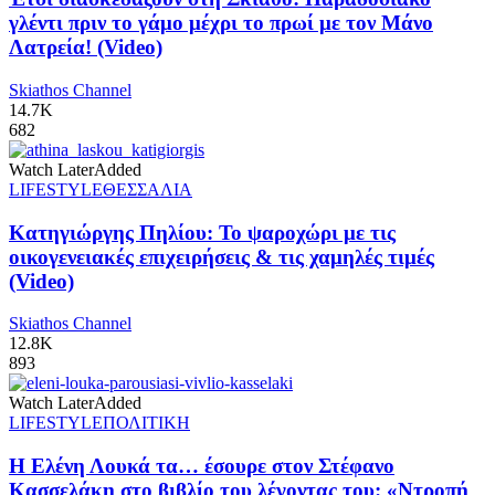
γλέντι πριν το γάμο μέχρι το πρωί με τον Μάνο
Λατρεία! (Video)
Skiathos Channel
14.7K
682
Watch Later
Added
LIFESTYLE
ΘΕΣΣΑΛΙΑ
Κατηγιώργης Πηλίου: Το ψαροχώρι με τις
οικογενειακές επιχειρήσεις & τις χαμηλές τιμές
(Video)
Skiathos Channel
12.8K
893
Watch Later
Added
LIFESTYLE
ΠΟΛΙΤΙΚΗ
Η Ελένη Λουκά τα… έσουρε στον Στέφανο
Κασσελάκη στο βιβλίο του λέγοντας του: «Ντροπή