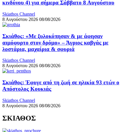
κινδύνου 4) για σήμερα Σάββατο 8 Αυγούστου
Skiathos Channel
8 Αυγούστου 2026
08/08/2026
Σκιάθος: «Με ξυλοκόπησαν & με άφησαν
αιμόφυρτο στον δρόμο» – Άγριος καβγάς με
λοστάρια, μαχαίρια & σφυριά
Skiathos Channel
8 Αυγούστου 2026
08/08/2026
Σκιάθος: Έφυγε από τη ζωή σε ηλικία 93 ετών ο
Απόστολος Κουκιάς
Skiathos Channel
8 Αυγούστου 2026
08/08/2026
ΣΚΙΑΘΟΣ