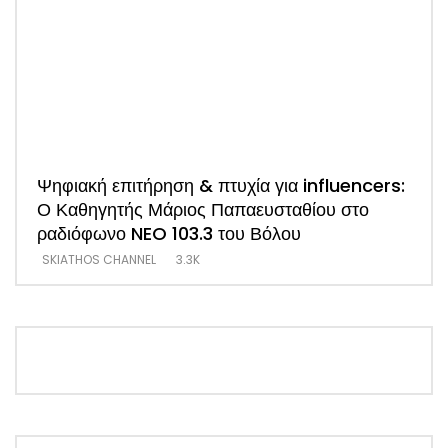
Ψηφιακή επιτήρηση & πτυχία για influencers:
ΑΠΟ
Ο Καθηγητής Μάριος Παπαευσταθίου στο
νέο
ραδιόφωνο NEO 103.3 του Βόλου
Τσα
SKIATHOS CHANNEL
3.3K
SKI