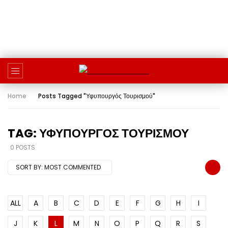
Home
Posts Tagged "Υφυπουργός Τουρισμού"
TAG: ΥΦΥΠΟΥΡΓΌΣ ΤΟΥΡΙΣΜΟΎ
0 POSTS
SORT BY:
MOST COMMENTED
ALL
A
B
C
D
E
F
G
H
I
J
K
L
M
N
O
P
Q
R
S