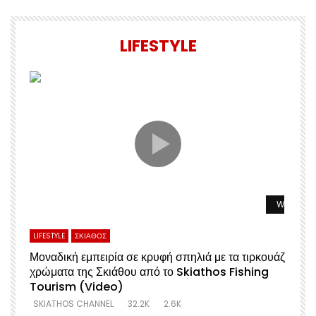
LIFESTYLE
Watch La
LIFESTYLE
ΣΚΙΑΘΟΣ
Μοναδική εμπειρία σε κρυφή σπηλιά με τα τιρκουάζ
χρώματα της Σκιάθου από το Skiathos Fishing
Σ
Tourism (Video)
SKIATHOS CHANNEL
32.2K
2.6K