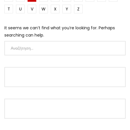
T
U
V
W
X
Y
Z
It seems we can’t find what you’re looking for. Perhaps
searching can help.