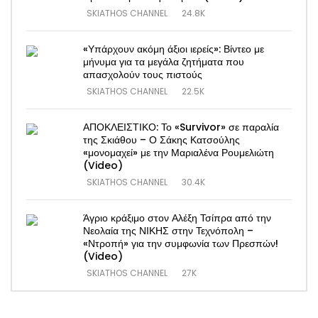
SKIATHOS CHANNEL
24.8K
«Υπάρχουν ακόμη άξιοι ιερείς»: Βίντεο με
μήνυμα για τα μεγάλα ζητήματα που
απασχολούν τους πιστούς
SKIATHOS CHANNEL
22.5K
ΑΠΟΚΛΕΙΣΤΙΚΟ: Το «Survivor» σε παραλία
της Σκιάθου – Ο Σάκης Κατσούλης
«μονομαχεί» με την Μαριαλένα Ρουμελιώτη
(Video)
SKIATHOS CHANNEL
30.4K
Άγριο κράξιμο στον Αλέξη Τσίπρα από την
Νεολαία της ΝΙΚΗΣ στην Τεχνόπολη –
«Ντροπή» για την συμφωνία των Πρεσπών!
(Video)
SKIATHOS CHANNEL
27K