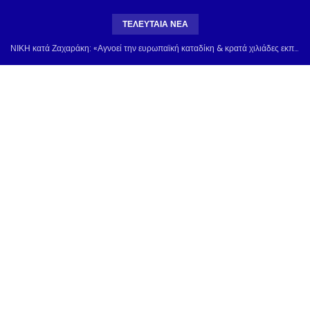
ΤΕΛΕΥΤΑΊΑ ΝΈΑ
ΝΙΚΗ κατά Ζαχαράκη: «Αγνοεί την ευρωπαϊκή καταδίκη & κρατά χιλιάδες εκπαιδευτικούς σε εργασιακή ομηρία»