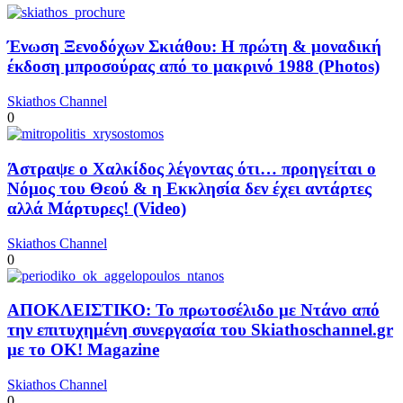
Ένωση Ξενοδόχων Σκιάθου: Η πρώτη & μοναδική
έκδοση μπροσούρας από το μακρινό 1988 (Photos)
Skiathos Channel
0
Άστραψε ο Χαλκίδος λέγοντας ότι… προηγείται ο
Νόμος του Θεού & η Εκκλησία δεν έχει αντάρτες
αλλά Μάρτυρες! (Video)
Skiathos Channel
0
ΑΠΟΚΛΕΙΣΤΙΚΟ: Το πρωτοσέλιδο με Ντάνο από
την επιτυχημένη συνεργασία του Skiathoschannel.gr
με το OK! Magazine
Skiathos Channel
0