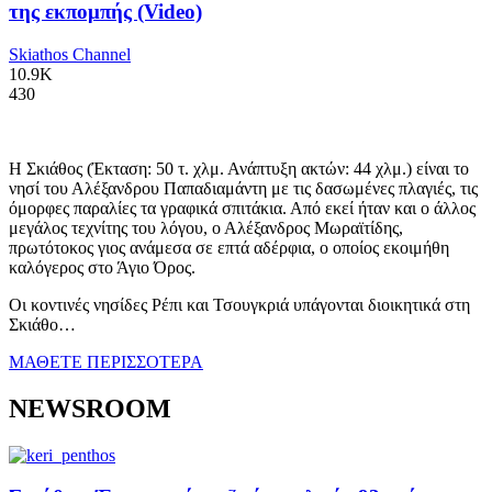
της εκπομπής (Video)
Skiathos Channel
10.9K
430
Η Σκιάθος (Έκταση: 50 τ. χλμ. Ανάπτυξη ακτών: 44 χλμ.) είναι το
νησί του Αλέξανδρου Παπαδιαμάντη με τις δασωμένες πλαγιές, τις
όμορφες παραλίες τα γραφικά σπιτάκια. Από εκεί ήταν και ο άλλος
μεγάλος τεχνίτης του λόγου, ο Αλέξανδρος Μωραϊτίδης,
πρωτότοκος γιος ανάμεσα σε επτά αδέρφια, ο οποίος εκοιμήθη
καλόγερος στο Άγιο Όρος.
Οι κοντινές νησίδες Ρέπι και Τσουγκριά υπάγονται διοικητικά στη
Σκιάθο…
ΜΑΘΕΤΕ ΠΕΡΙΣΣΟΤΕΡΑ
NEWSROOM