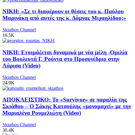
ΝΙΚΗ: «Σε τι διαφέρουν οι θέσεις του κ. Παύλου
Μαρινάκη από αυτές της κ. Δόμνας Μιχαηλίδου;»
Skiathos Channel
16.5K
ΝΙΚΗ: Ετοιμάζεται δυναμικά με νέα μέλη -Ομιλία
του Βουλευτή Γ. Ρούντα στο Προσυνέδριο στην
Λάρισα (Video)
Skiathos Channel
24.9K
ΑΠΟΚΛΕΙΣΤΙΚΟ: Το «Survivor» σε παραλία της
Σκιάθου – Ο Σάκης Κατσούλης «μονομαχεί» με την
Μαριαλένα Ρουμελιώτη (Video)
Skiathos Channel
30.4K