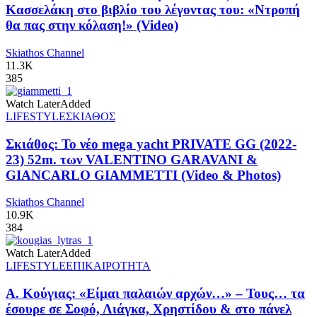
Κασσελάκη στο βιβλίο του λέγοντας του: «Ντροπή
θα πας στην κόλαση!» (Video)
Skiathos Channel
11.3K
385
Watch Later
Added
LIFESTYLE
ΣΚΙΑΘΟΣ
Σκιάθος: Το νέο mega yacht PRIVATE GG (2022-
23) 52m. των VALENTINO GARAVANI &
GIANCARLO GIAMMETTI (Video & Photos)
Skiathos Channel
10.9K
384
Watch Later
Added
LIFESTYLE
ΕΠΙΚΑΙΡΟΤΗΤΑ
Α. Κούγιας: «Είμαι παλαιών αρχών…» – Τους… τα
έσουρε σε Σοφό, Λιάγκα, Χρηστίδου & στο πάνελ