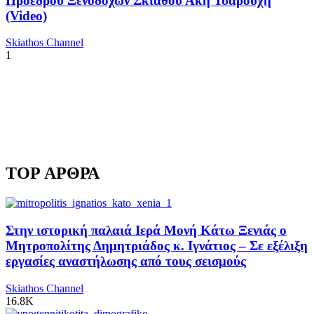
Προέδρου Ξενοδόχων Σκιάθου Άκη Τσαρούχη
(Video)
Skiathos Channel
1
TOP ΑΡΘΡΑ
Στην ιστορική παλαιά Ιερά Μονή Κάτω Ξενιάς ο
Μητροπολίτης Δημητριάδος κ. Ιγνάτιος – Σε εξέλιξη
εργασίες αναστήλωσης από τους σεισμούς
Skiathos Channel
16.8K