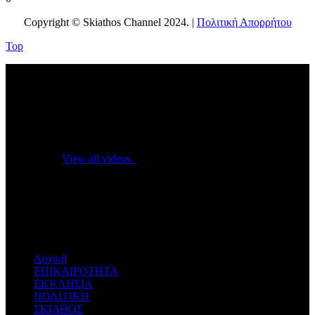
Copyright © Skiathos Channel 2024. |
Πολιτική Απορρήτου
Top
No videos yet!
Click on "Watch later" to put videos here
View all videos
Don't miss new videos
Sign in to see updates from your favourite channels
Αρχική
ΕΠΙΚΑΙΡΟΤΗΤΑ
ΕΚΚΛΗΣΙΑ
ΠΟΛΙΤΙΚΗ
ΣΚΙΑΘΟΣ