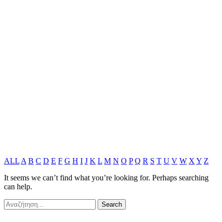
ALL
A
B
C
D
E
F
G
H
I
J
K
L
M
N
O
P
Q
R
S
T
U
V
W
X
Y
Z
It seems we can’t find what you’re looking for. Perhaps searching
can help.