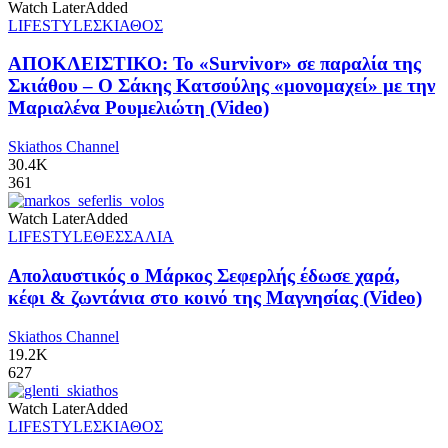
Watch Later
Added
LIFESTYLE
ΣΚΙΑΘΟΣ
ΑΠΟΚΛΕΙΣΤΙΚΟ: Το «Survivor» σε παραλία της
Σκιάθου – Ο Σάκης Κατσούλης «μονομαχεί» με την
Μαριαλένα Ρουμελιώτη (Video)
Skiathos Channel
30.4K
361
Watch Later
Added
LIFESTYLE
ΘΕΣΣΑΛΙΑ
Απολαυστικός ο Μάρκος Σεφερλής έδωσε χαρά,
κέφι & ζωντάνια στο κοινό της Μαγνησίας (Video)
Skiathos Channel
19.2K
627
Watch Later
Added
LIFESTYLE
ΣΚΙΑΘΟΣ