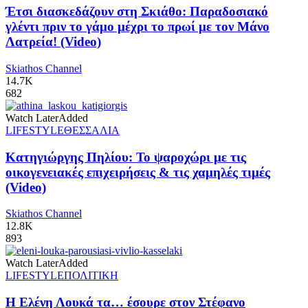
Έτσι διασκεδάζουν στη Σκιάθο: Παραδοσιακό
γλέντι πριν το γάμο μέχρι το πρωί με τον Μάνο
Λατρεία! (Video)
Skiathos Channel
14.7K
682
Watch Later
Added
LIFESTYLE
ΘΕΣΣΑΛΙΑ
Κατηγιώργης Πηλίου: Το ψαροχώρι με τις
οικογενειακές επιχειρήσεις & τις χαμηλές τιμές
(Video)
Skiathos Channel
12.8K
893
Watch Later
Added
LIFESTYLE
ΠΟΛΙΤΙΚΗ
Η Ελένη Λουκά τα… έσουρε στον Στέφανο