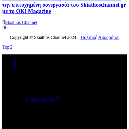
την επιτυχημένη συνεργασία του Skiathoschannel.gr
με το OK! Magazine
Skiathos Channel
0
Copyright © Skiathos Channel 2024. |
Πολιτική Απορρήτου
Top
No videos yet!
Click on "Watch later" to put videos here
View all videos
Don't miss new videos
Sign in to see updates from your favourite channels