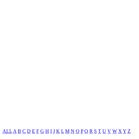
ALL
A
B
C
D
E
F
G
H
I
J
K
L
M
N
O
P
Q
R
S
T
U
V
W
X
Y
Z