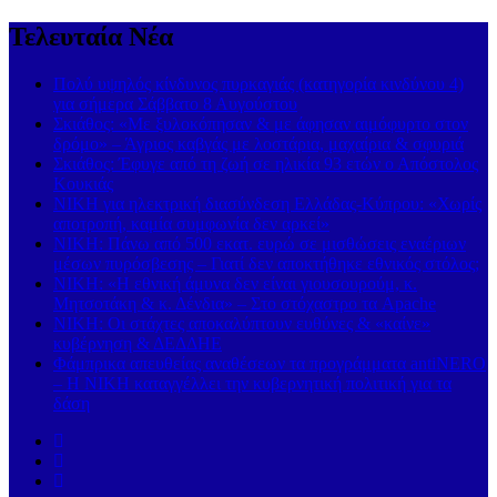
Τελευταία Νέα
Πολύ υψηλός κίνδυνος πυρκαγιάς (κατηγορία κινδύνου 4)
για σήμερα Σάββατο 8 Αυγούστου
Σκιάθος: «Με ξυλοκόπησαν & με άφησαν αιμόφυρτο στον
δρόμο» – Άγριος καβγάς με λοστάρια, μαχαίρια & σφυριά
Σκιάθος: Έφυγε από τη ζωή σε ηλικία 93 ετών ο Απόστολος
Κουκιάς
ΝΙΚΗ για ηλεκτρική διασύνδεση Ελλάδας-Κύπρου: «Χωρίς
αποτροπή, καμία συμφωνία δεν αρκεί»
ΝΙΚΗ: Πάνω από 500 εκατ. ευρώ σε μισθώσεις εναέριων
μέσων πυρόσβεσης – Γιατί δεν αποκτήθηκε εθνικός στόλος;
ΝΙΚΗ: «Η εθνική άμυνα δεν είναι γιουσουρούμ, κ.
Μητσοτάκη & κ. Δένδια» – Στο στόχαστρο τα Apache
ΝΙΚΗ: Οι στάχτες αποκαλύπτουν ευθύνες & «καίνε»
κυβέρνηση & ΔΕΔΔΗΕ
Φάμπρικα απευθείας αναθέσεων τα προγράμματα antiNERO
– Η ΝΙΚΗ καταγγέλλει την κυβερνητική πολιτική για τα
δάση