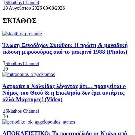
Skiathos Channel
8 Αυγούστου 2026
08/08/2026
ΣΚΙΑΘΟΣ
Ένωση Ξενοδόχων Σκιάθου: Η πρώτη & μοναδική
έκδοση μπροσούρας από το μακρινό 1988 (Photos)
Skiathos Channel
0
Άστραψε ο Χαλκίδος λέγοντας ότι… προηγείται ο
Νόμος του Θεού & η Εκκλησία δεν έχει αντάρτες
αλλά Μάρτυρες! (Video)
Skiathos Channel
0
ΑΠΟΚΛΕΙΣΤΙΚΟ: Το πρωτοσέλιδο με Ντάνο από