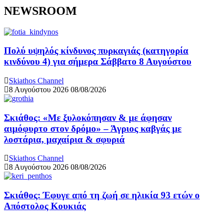
NEWSROOM
Πολύ υψηλός κίνδυνος πυρκαγιάς (κατηγορία
κινδύνου 4) για σήμερα Σάββατο 8 Αυγούστου
Skiathos Channel
8 Αυγούστου 2026
08/08/2026
Σκιάθος: «Με ξυλοκόπησαν & με άφησαν
αιμόφυρτο στον δρόμο» – Άγριος καβγάς με
λοστάρια, μαχαίρια & σφυριά
Skiathos Channel
8 Αυγούστου 2026
08/08/2026
Σκιάθος: Έφυγε από τη ζωή σε ηλικία 93 ετών ο
Απόστολος Κουκιάς