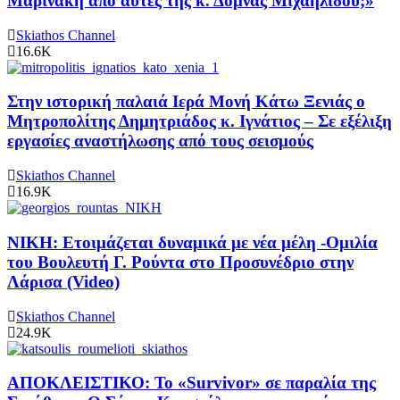
Μαρινάκη από αυτές της κ. Δόμνας Μιχαηλίδου;»
Skiathos Channel
16.6K
Στην ιστορική παλαιά Ιερά Μονή Κάτω Ξενιάς ο
Μητροπολίτης Δημητριάδος κ. Ιγνάτιος – Σε εξέλιξη
εργασίες αναστήλωσης από τους σεισμούς
Skiathos Channel
16.9K
ΝΙΚΗ: Ετοιμάζεται δυναμικά με νέα μέλη -Ομιλία
του Βουλευτή Γ. Ρούντα στο Προσυνέδριο στην
Λάρισα (Video)
Skiathos Channel
24.9K
ΑΠΟΚΛΕΙΣΤΙΚΟ: Το «Survivor» σε παραλία της