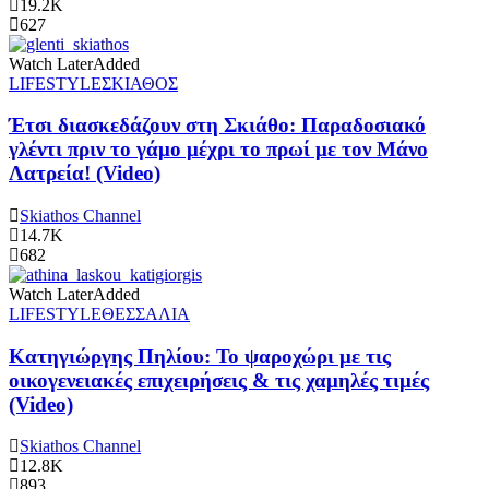
19.2K
627
Watch Later
Added
LIFESTYLE
ΣΚΙΑΘΟΣ
Έτσι διασκεδάζουν στη Σκιάθο: Παραδοσιακό
γλέντι πριν το γάμο μέχρι το πρωί με τον Μάνο
Λατρεία! (Video)
Skiathos Channel
14.7K
682
Watch Later
Added
LIFESTYLE
ΘΕΣΣΑΛΙΑ
Κατηγιώργης Πηλίου: Το ψαροχώρι με τις
οικογενειακές επιχειρήσεις & τις χαμηλές τιμές
(Video)
Skiathos Channel
12.8K
893