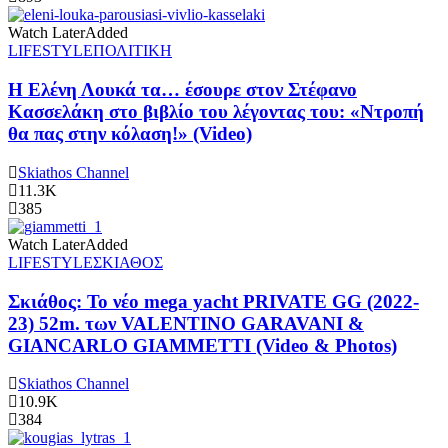
Watch Later
Added
LIFESTYLE
ΠΟΛΙΤΙΚΗ
Η Ελένη Λουκά τα… έσουρε στον Στέφανο
Κασσελάκη στο βιβλίο του λέγοντας του: «Ντροπή
θα πας στην κόλαση!» (Video)
Skiathos Channel
11.3K
385
Watch Later
Added
LIFESTYLE
ΣΚΙΑΘΟΣ
Σκιάθος: Το νέο mega yacht PRIVATE GG (2022-
23) 52m. των VALENTINO GARAVANI &
GIANCARLO GIAMMETTI (Video & Photos)
Skiathos Channel
10.9K
384