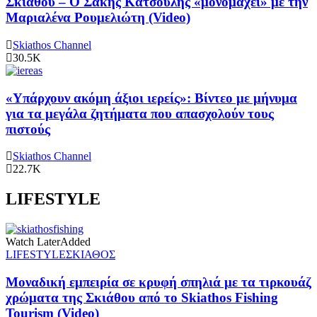
Σκιάθου – Ο Σάκης Κατσούλης «μονομαχεί» με την
Μαριαλένα Ρουμελιώτη (Video)
Skiathos Channel
30.5K
«Υπάρχουν ακόμη άξιοι ιερείς»: Βίντεο με μήνυμα
για τα μεγάλα ζητήματα που απασχολούν τους
πιστούς
Skiathos Channel
22.7K
LIFESTYLE
Watch Later
Added
LIFESTYLE
ΣΚΙΑΘΟΣ
Μοναδική εμπειρία σε κρυφή σπηλιά με τα τιρκουάζ
χρώματα της Σκιάθου από το Skiathos Fishing
Tourism (Video)