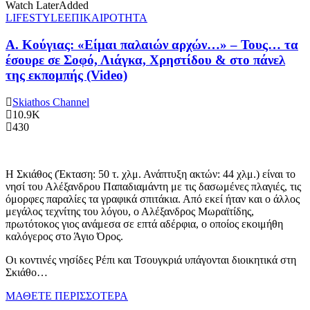
Watch Later
Added
LIFESTYLE
ΕΠΙΚΑΙΡΟΤΗΤΑ
Α. Κούγιας: «Είμαι παλαιών αρχών…» – Τους… τα
έσουρε σε Σοφό, Λιάγκα, Χρηστίδου & στο πάνελ
της εκπομπής (Video)
Skiathos Channel
10.9K
430
Η Σκιάθος (Έκταση: 50 τ. χλμ. Ανάπτυξη ακτών: 44 χλμ.) είναι το
νησί του Αλέξανδρου Παπαδιαμάντη με τις δασωμένες πλαγιές, τις
όμορφες παραλίες τα γραφικά σπιτάκια. Από εκεί ήταν και ο άλλος
μεγάλος τεχνίτης του λόγου, ο Αλέξανδρος Μωραϊτίδης,
πρωτότοκος γιος ανάμεσα σε επτά αδέρφια, ο οποίος εκοιμήθη
καλόγερος στο Άγιο Όρος.
Οι κοντινές νησίδες Ρέπι και Τσουγκριά υπάγονται διοικητικά στη
Σκιάθο…
ΜΑΘΕΤΕ ΠΕΡΙΣΣΟΤΕΡΑ