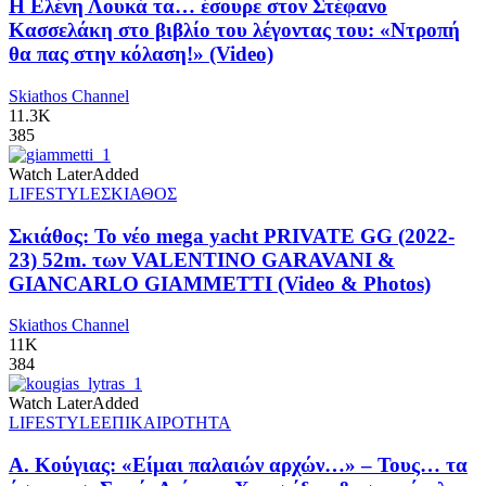
Η Ελένη Λουκά τα… έσουρε στον Στέφανο
Κασσελάκη στο βιβλίο του λέγοντας του: «Ντροπή
θα πας στην κόλαση!» (Video)
Skiathos Channel
11.3K
385
Watch Later
Added
LIFESTYLE
ΣΚΙΑΘΟΣ
Σκιάθος: Το νέο mega yacht PRIVATE GG (2022-
23) 52m. των VALENTINO GARAVANI &
GIANCARLO GIAMMETTI (Video & Photos)
Skiathos Channel
11K
384
Watch Later
Added
LIFESTYLE
ΕΠΙΚΑΙΡΟΤΗΤΑ
Α. Κούγιας: «Είμαι παλαιών αρχών…» – Τους… τα