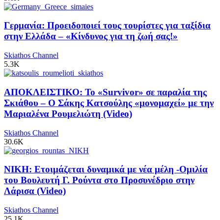
Γερμανία: Προειδοποιεί τους τουρίστες για ταξίδια
στην Ελλάδα – «Κίνδυνος για τη ζωή σας!»
Skiathos Channel
5.3K
ΑΠΟΚΛΕΙΣΤΙΚΟ: Το «Survivor» σε παραλία της
Σκιάθου – Ο Σάκης Κατσούλης «μονομαχεί» με την
Μαριαλένα Ρουμελιώτη (Video)
Skiathos Channel
30.6K
ΝΙΚΗ: Ετοιμάζεται δυναμικά με νέα μέλη -Ομιλία
του Βουλευτή Γ. Ρούντα στο Προσυνέδριο στην
Λάρισα (Video)
Skiathos Channel
25.1K