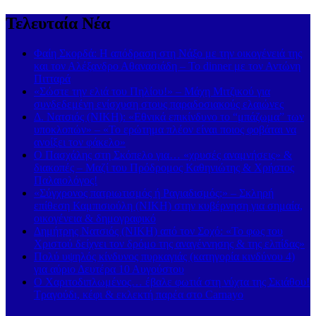
Τελευταία Νέα
Φαίη Σκορδά: Η απόδραση στη Νάξο με την οικογένειά της
και τον Αλέξανδρο Αθανασιάδη – Το dinner με τον Αντώνη
Πιτταρά
«Σώστε την ελιά του Πηλίου!» – Μάχη Μιτζικού για
συνδεδεμένη ενίσχυση στους παραδοσιακούς ελαιώνες
Δ. Νατσιός (ΝΙΚΗ): «Εθνικά επικίνδυνο το “μπάζωμα” των
υποκλοπών» – «Το ερώτημα πλέον είναι ποιος φοβάται να
ανοίξει τον φάκελο»
Ο Πασχάλης στη Σκόπελο για… «χρυσές αναμνήσεις» &
διακοπές – Μαζί του Πρόδρομος Καθηνιώτης & Χρήστος
Παλαιολόγος!
«Σύγχρονος πατριωτισμός ή Ραγιαδισμός;» – Σκληρή
επίθεση Καμπισιούλη (ΝΙΚΗ) στην κυβέρνηση για σημαία,
οικογένεια & δημογραφικό
Δημήτρης Νατσιός (ΝΙΚΗ) από τον Σοχό: «Το φως του
Χριστού δείχνει τον δρόμο της αναγέννησης & της ελπίδας»
Πολύ υψηλός κίνδυνος πυρκαγιάς (κατηγορία κινδύνου 4)
για αύριο Δευτέρα 10 Αυγούστου
Ο Χαριτοδιπλωμένος… έβαλε φωτιά στη νύχτα της Σκιάθου!
Τραγούδι, κέφι & εκλεκτή παρέα στο Carnayo