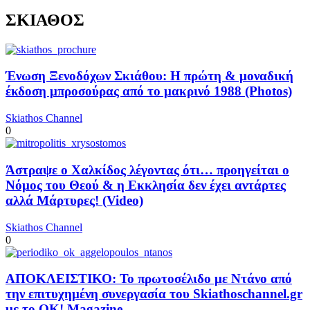
ΣΚΙΑΘΟΣ
Ένωση Ξενοδόχων Σκιάθου: Η πρώτη & μοναδική
έκδοση μπροσούρας από το μακρινό 1988 (Photos)
Skiathos Channel
0
Άστραψε ο Χαλκίδος λέγοντας ότι… προηγείται ο
Νόμος του Θεού & η Εκκλησία δεν έχει αντάρτες
αλλά Μάρτυρες! (Video)
Skiathos Channel
0
ΑΠΟΚΛΕΙΣΤΙΚΟ: Το πρωτοσέλιδο με Ντάνο από
την επιτυχημένη συνεργασία του Skiathoschannel.gr
με το OK! Magazine