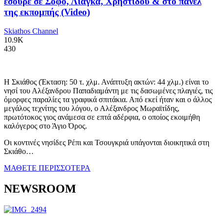
έσουρε σε Σοφό, Λιάγκα, Χρηστίδου & στο πάνελ
της εκπομπής (Video)
Skiathos Channel
10.9K
430
Η Σκιάθος (Έκταση: 50 τ. χλμ. Ανάπτυξη ακτών: 44 χλμ.) είναι το
νησί του Αλέξανδρου Παπαδιαμάντη με τις δασωμένες πλαγιές, τις
όμορφες παραλίες τα γραφικά σπιτάκια. Από εκεί ήταν και ο άλλος
μεγάλος τεχνίτης του λόγου, ο Αλέξανδρος Μωραϊτίδης,
πρωτότοκος γιος ανάμεσα σε επτά αδέρφια, ο οποίος εκοιμήθη
καλόγερος στο Άγιο Όρος.
Οι κοντινές νησίδες Ρέπι και Τσουγκριά υπάγονται διοικητικά στη
Σκιάθο…
ΜΑΘΕΤΕ ΠΕΡΙΣΣΟΤΕΡΑ
NEWSROOM