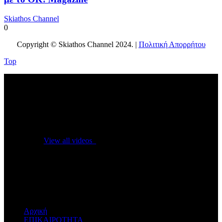
Skiathos Channel
0
Copyright © Skiathos Channel 2024. |
Πολιτική Απορρήτου
Top
No videos yet!
Click on "Watch later" to put videos here
View all videos
Don't miss new videos
Sign in to see updates from your favourite channels
Αρχική
ΕΠΙΚΑΙΡΟΤΗΤΑ