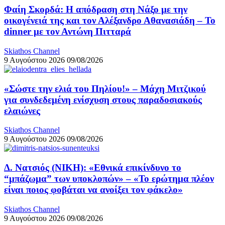
Φαίη Σκορδά: Η απόδραση στη Νάξο με την
οικογένειά της και τον Αλέξανδρο Αθανασιάδη – Το
dinner με τον Αντώνη Πιτταρά
Skiathos Channel
9 Αυγούστου 2026
09/08/2026
«Σώστε την ελιά του Πηλίου!» – Μάχη Μιτζικού
για συνδεδεμένη ενίσχυση στους παραδοσιακούς
ελαιώνες
Skiathos Channel
9 Αυγούστου 2026
09/08/2026
Δ. Νατσιός (ΝΙΚΗ): «Εθνικά επικίνδυνο το
“μπάζωμα” των υποκλοπών» – «Το ερώτημα πλέον
είναι ποιος φοβάται να ανοίξει τον φάκελο»
Skiathos Channel
9 Αυγούστου 2026
09/08/2026