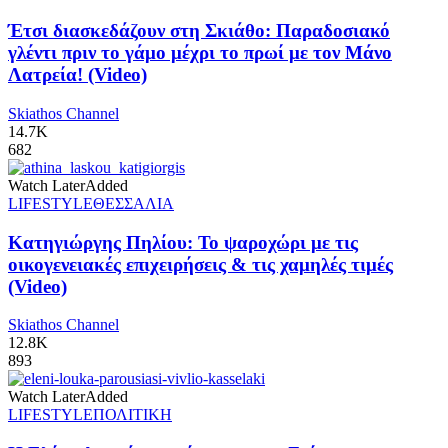
Έτσι διασκεδάζουν στη Σκιάθο: Παραδοσιακό
γλέντι πριν το γάμο μέχρι το πρωί με τον Μάνο
Λατρεία! (Video)
Skiathos Channel
14.7K
682
Watch Later
Added
LIFESTYLE
ΘΕΣΣΑΛΙΑ
Κατηγιώργης Πηλίου: Το ψαροχώρι με τις
οικογενειακές επιχειρήσεις & τις χαμηλές τιμές
(Video)
Skiathos Channel
12.8K
893
Watch Later
Added
LIFESTYLE
ΠΟΛΙΤΙΚΗ