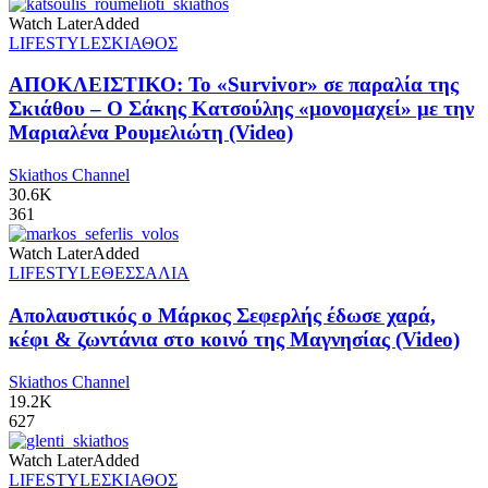
Watch Later
Added
LIFESTYLE
ΣΚΙΑΘΟΣ
ΑΠΟΚΛΕΙΣΤΙΚΟ: Το «Survivor» σε παραλία της
Σκιάθου – Ο Σάκης Κατσούλης «μονομαχεί» με την
Μαριαλένα Ρουμελιώτη (Video)
Skiathos Channel
30.6K
361
Watch Later
Added
LIFESTYLE
ΘΕΣΣΑΛΙΑ
Απολαυστικός ο Μάρκος Σεφερλής έδωσε χαρά,
κέφι & ζωντάνια στο κοινό της Μαγνησίας (Video)
Skiathos Channel
19.2K
627
Watch Later
Added
LIFESTYLE
ΣΚΙΑΘΟΣ