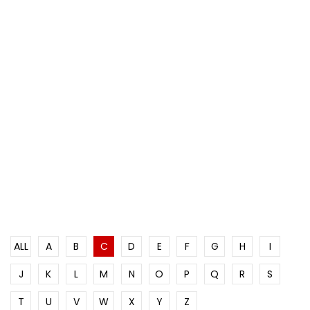
ALL
A
B
C
D
E
F
G
H
I
J
K
L
M
N
O
P
Q
R
S
T
U
V
W
X
Y
Z