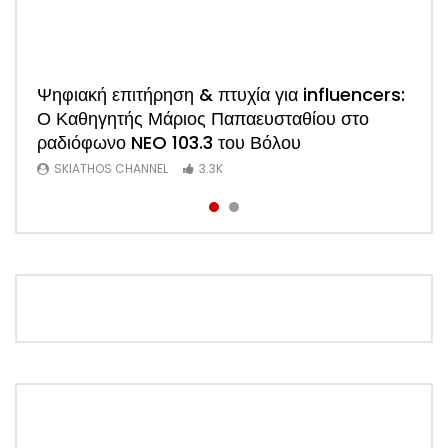
Watch
Ψηφιακή επιτήρηση & πτυχία για influencers:
ΑΠΟΚΛΕΙΣΤΙΚΟ: Η πρώτη συνέντευξη του
Ο Καθηγητής Μάριος Παπαευσταθίου στο
νέου Προέδρου Ξενοδόχων Σκιάθου Άκη
ραδιόφωνο NEO 103.3 του Βόλου
Τσαρούχη (Video)
SKIATHOS CHANNEL
SKIATHOS CHANNEL
3.3K
1