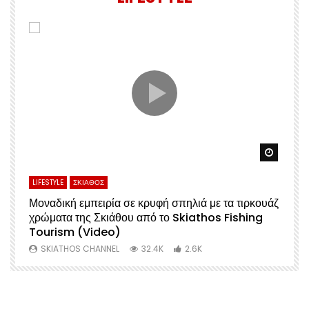
Watch Later
Watch 
LIFESTYLE
ΣΚΙΑΘΟΣ
L
Μοναδική εμπειρία σε κρυφή σπηλιά με τα τιρκουάζ
Α
χρώματα της Σκιάθου από το Skiathos Fishing
Σ
Tourism (Video)
Μ
SKIATHOS CHANNEL
32.4K
2.6K