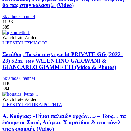
θα πας στην κόλαση!» (Video)
Skiathos Channel
11.3K
385
Watch Later
Added
LIFESTYLE
ΣΚΙΑΘΟΣ
Σκιάθος: Το νέο mega yacht PRIVATE GG (2022-
23) 52m. των VALENTINO GARAVANI &
GIANCARLO GIAMMETTI (Video & Photos)
Skiathos Channel
11K
384
Watch Later
Added
LIFESTYLE
ΕΠΙΚΑΙΡΟΤΗΤΑ
Α. Κούγιας: «Είμαι παλαιών αρχών…» – Τους… τα
έσουρε σε Σοφό, Λιάγκα, Χρηστίδου & στο πάνελ
της εκπομπής (Video)