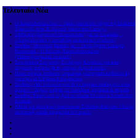
Τελευταία Νέα
Ο Χαριτοδιπλωμένος… έβαλε φωτιά στη νύχτα της Σκιάθου!
Τραγούδι, κέφι & εκλεκτή παρέα στο Carnayo
100% πληρότητα από Θεσσαλονίκη για τις Σποράδες –
«Απογειώνεται» η απευθείας ακτοπλοϊκή σύνδεση!
Σκιάθος: Μουσικές βραδιές με… έκπληξη στο Carnayo
Restaurant – Ο Κώστας Χαριτοδιπλωμένος
(Videos)ξεσήκωσε το κοινό!
Συνεδρίαση Επιτροπής Εκτίμησης Κινδύνου για τους
ισχυρούς ανέμους & τις υψηλές θερμοκρασίες
Πολύ υψηλός κίνδυνος πυρκαγιάς (κατηγορία κινδύνου 4)
για σήμερα Σάββατο 8 Αυγούστου
Σκιάθος: «Με ξυλοκόπησαν & με άφησαν αιμόφυρτο στον
δρόμο» – Άγριος καβγάς με λοστάρια, μαχαίρια & σφυριά
Σκιάθος: Έφυγε από τη ζωή σε ηλικία 93 ετών ο Απόστολος
Κουκιάς
ΝΙΚΗ για ηλεκτρική διασύνδεση Ελλάδας-Κύπρου: «Χωρίς
αποτροπή, καμία συμφωνία δεν αρκεί»