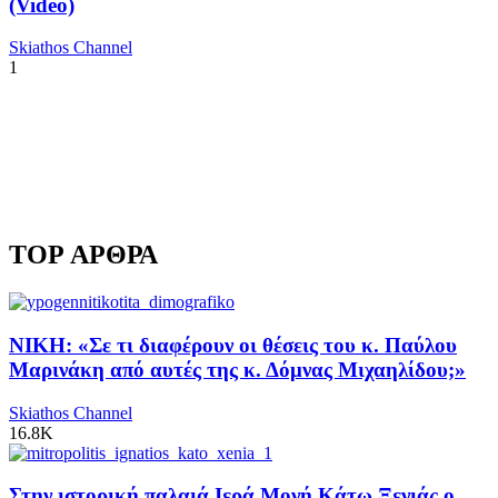
(Video)
Skiathos Channel
1
TOP ΑΡΘΡΑ
ΝΙΚΗ: «Σε τι διαφέρουν οι θέσεις του κ. Παύλου
Μαρινάκη από αυτές της κ. Δόμνας Μιχαηλίδου;»
Skiathos Channel
16.8K
Στην ιστορική παλαιά Ιερά Μονή Κάτω Ξενιάς ο