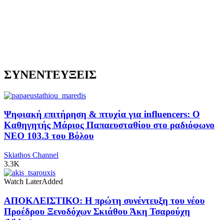
ΣΥΝΕΝΤΕΥΞΕΙΣ
Ψηφιακή επιτήρηση & πτυχία για influencers: Ο
Καθηγητής Μάριος Παπαευσταθίου στο ραδιόφωνο
NEO 103.3 του Βόλου
Skiathos Channel
3.3K
Watch Later
Added
ΑΠΟΚΛΕΙΣΤΙΚΟ: Η πρώτη συνέντευξη του νέου
Προέδρου Ξενοδόχων Σκιάθου Άκη Τσαρούχη