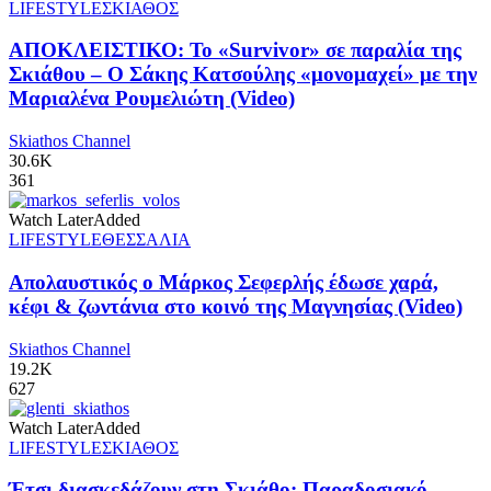
LIFESTYLE
ΣΚΙΑΘΟΣ
ΑΠΟΚΛΕΙΣΤΙΚΟ: Το «Survivor» σε παραλία της
Σκιάθου – Ο Σάκης Κατσούλης «μονομαχεί» με την
Μαριαλένα Ρουμελιώτη (Video)
Skiathos Channel
30.6K
361
Watch Later
Added
LIFESTYLE
ΘΕΣΣΑΛΙΑ
Απολαυστικός ο Μάρκος Σεφερλής έδωσε χαρά,
κέφι & ζωντάνια στο κοινό της Μαγνησίας (Video)
Skiathos Channel
19.2K
627
Watch Later
Added
LIFESTYLE
ΣΚΙΑΘΟΣ
Έτσι διασκεδάζουν στη Σκιάθο: Παραδοσιακό