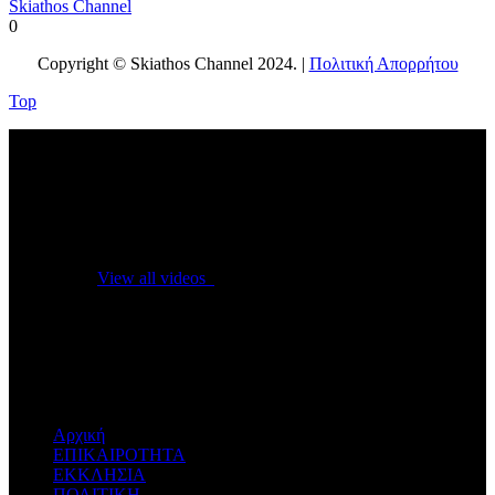
Skiathos Channel
0
Copyright © Skiathos Channel 2024. |
Πολιτική Απορρήτου
Top
No videos yet!
Click on "Watch later" to put videos here
View all videos
Don't miss new videos
Sign in to see updates from your favourite channels
Αρχική
ΕΠΙΚΑΙΡΟΤΗΤΑ
ΕΚΚΛΗΣΙΑ
ΠΟΛΙΤΙΚΗ