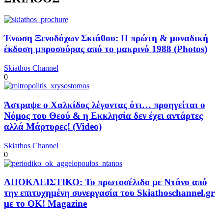
Ένωση Ξενοδόχων Σκιάθου: Η πρώτη & μοναδική
έκδοση μπροσούρας από το μακρινό 1988 (Photos)
Skiathos Channel
0
Άστραψε ο Χαλκίδος λέγοντας ότι… προηγείται ο
Νόμος του Θεού & η Εκκλησία δεν έχει αντάρτες
αλλά Μάρτυρες! (Video)
Skiathos Channel
0
ΑΠΟΚΛΕΙΣΤΙΚΟ: Το πρωτοσέλιδο με Ντάνο από
την επιτυχημένη συνεργασία του Skiathoschannel.gr
με το OK! Magazine