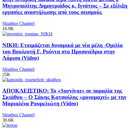
Μητροπολίτης Δημητριάδος κ. Ιγνάτιος – Σε εξέλιξη
εργασίες αναστήλωσης από τους σεισμούς
Skiathos Channel
16.9K
ΝΙΚΗ: Ετοιμάζεται δυναμικά με νέα μέλη -Ομιλία
του Βουλευτή Γ. Ρούντα στο Προσυνέδριο στην
Λάρισα (Video)
Skiathos Channel
25K
ΑΠΟΚΛΕΙΣΤΙΚΟ: Το «Survivor» σε παραλία της
Σκιάθου – Ο Σάκης Κατσούλης «μονομαχεί» με την
Μαριαλένα Ρουμελιώτη (Video)
Skiathos Channel
30.6K