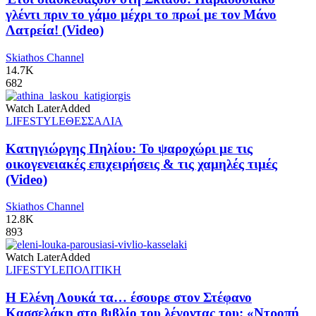
γλέντι πριν το γάμο μέχρι το πρωί με τον Μάνο
Λατρεία! (Video)
Skiathos Channel
14.7K
682
Watch Later
Added
LIFESTYLE
ΘΕΣΣΑΛΙΑ
Κατηγιώργης Πηλίου: Το ψαροχώρι με τις
οικογενειακές επιχειρήσεις & τις χαμηλές τιμές
(Video)
Skiathos Channel
12.8K
893
Watch Later
Added
LIFESTYLE
ΠΟΛΙΤΙΚΗ
Η Ελένη Λουκά τα… έσουρε στον Στέφανο
Κασσελάκη στο βιβλίο του λέγοντας του: «Ντροπή