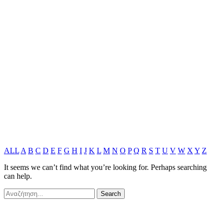
ALL
A
B
C
D
E
F
G
H
I
J
K
L
M
N
O
P
Q
R
S
T
U
V
W
X
Y
Z
It seems we can’t find what you’re looking for. Perhaps searching
can help.