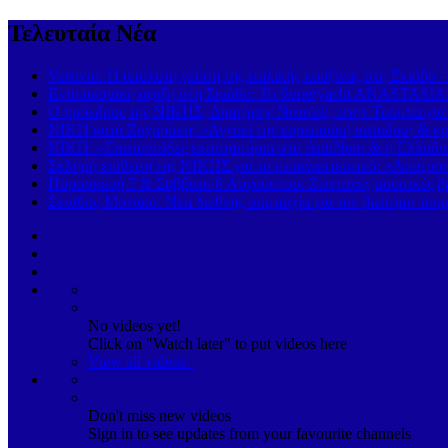
Τελευταία Νέα
Vesuvio: Η απόλυτη γεύση της ιταλικής κουζίνας στη Σκιάθο 
Εντυπωσιακή άφιξη στη Σκιάθο: Το Superyacht ANASTASIA K
Ο πρόεδρος της ΝΙΚΗΣ, Δημήτρης Νατσιός, στην Τούμπα για
ΝΙΚΗ κατά Ζαχαράκη: «Αγνοεί την ευρωπαϊκή καταδίκη & κρα
ΝΙΚΗ: «Εκατοντάδες εκατομμύρια στο AntiNero & η Ελλάδα σ
Σκληρή επίθεση της ΝΙΚΗΣ για το μεταναστευτικό: «Αποτροπή
Παρασκευή 7 & Σάββατο 8 Αυγούστου: Ζωντανές μουσικές βρα
Σκιάθος-Μονακό: Νέα διεθνής συμμαχία για τον βιώσιμο τουρ
No videos yet!
Click on "Watch later" to put videos here
View all videos
Don't miss new videos
Sign in to see updates from your favourite channels