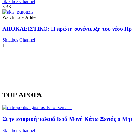
Skiathos Channel
3.3K
Watch Later
Added
ΑΠΟΚΛΕΙΣΤΙΚΟ: Η πρώτη συνέντευξη του νέου Προ
Skiathos Channel
1
TOP ΑΡΘΡΑ
Στην ιστορική παλαιά Ιερά Μονή Κάτω Ξενιάς ο Μητρ
Skiathos Channel