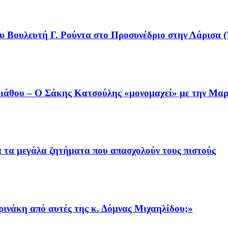
υ Βουλευτή Γ. Ρούντα στο Προσυνέδριο στην Λάρισα (
άθου – Ο Σάκης Κατσούλης «μονομαχεί» με την Μαρι
ια τα μεγάλα ζητήματα που απασχολούν τους πιστούς
ρινάκη από αυτές της κ. Δόμνας Μιχαηλίδου;»