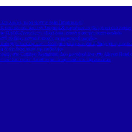
– Στο λιμάνι, τώρα & στην Αγία Παρασκευή!
 κατέπλευσε από την Τουρκία & μαγνήτισε τα βλέμματα στο λιμάνι
 το ΠΑΟΚ-Άντερλεχτ: «Εκεί όπου χτυπά η ασπρόμαυρη καρδιά»
τά χιλιάδες εκπαιδευτικούς σε εργασιακή ομηρία»
υνεχίζει να καίγεται» – Σκληρά ερωτήματα για τη διαχείριση των κ
 & όχι διαχείριση της εισβολής»
διές στο Carnayo Restaurant! Δύο μοναδικά live στο Alkyon Hotel 
ισμό! Στο νησί η Διευθύντρια Τουρισμού του Πριγκιπάτου