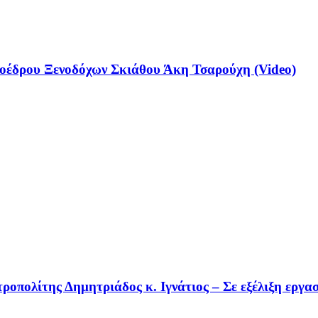
έδρου Ξενοδόχων Σκιάθου Άκη Τσαρούχη (Video)
οπολίτης Δημητριάδος κ. Ιγνάτιος – Σε εξέλιξη εργα