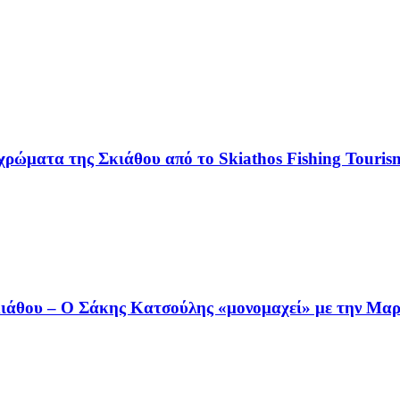
χρώματα της Σκιάθου από το Skiathos Fishing Tourism
άθου – Ο Σάκης Κατσούλης «μονομαχεί» με την Μαρι