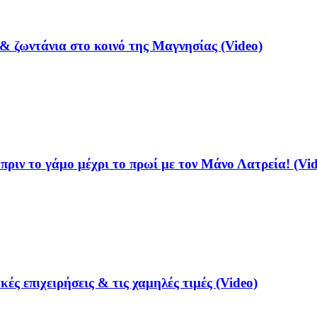
& ζωντάνια στο κοινό της Μαγνησίας (Video)
ριν το γάμο μέχρι το πρωί με τον Μάνο Λατρεία! (Vid
ές επιχειρήσεις & τις χαμηλές τιμές (Video)