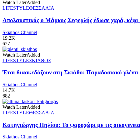
Watch Later
Added
LIFESTYLE
ΘΕΣΣΑΛΙΑ
Απολαυστικός ο Μάρκος Σεφερλής έδωσε χαρά, κέφι 
Skiathos Channel
19.2K
627
Watch Later
Added
LIFESTYLE
ΣΚΙΑΘΟΣ
Έτσι διασκεδάζουν στη Σκιάθο: Παραδοσιακό γλέντι π
Skiathos Channel
14.7K
682
Watch Later
Added
LIFESTYLE
ΘΕΣΣΑΛΙΑ
Κατηγιώργης Πηλίου: Το ψαροχώρι με τις οικογενειακ
Skiathos Channel