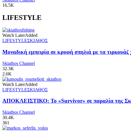
16.5K
LIFESTYLE
Watch Later
Added
LIFESTYLE
ΣΚΙΑΘΟΣ
Μοναδική εμπειρία σε κρυφή σπηλιά με τα τιρκουάζ 
Skiathos Channel
32.3K
2.6K
Watch Later
Added
LIFESTYLE
ΣΚΙΑΘΟΣ
ΑΠΟΚΛΕΙΣΤΙΚΟ: Το «Survivor» σε παραλία της Σκι
Skiathos Channel
30.4K
361