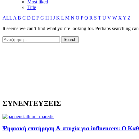
Most liked
Title
ALL
A
B
C
D
E
F
G
H
I
J
K
L
M
N
O
P
Q
R
S
T
U
V
W
X
Y
Z
It seems we can’t find what you’re looking for. Perhaps searching can
ΣΥΝΕΝΤΕΥΞΕΙΣ
Ψηφιακή επιτήρηση & πτυχία για influencers: Ο Κ