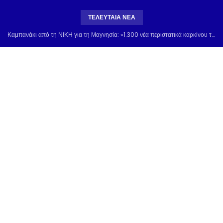
ΤΕΛΕΥΤΑΊΑ ΝΈΑ
Καμπανάκι από τη ΝΙΚΗ για τη Μαγνησία: «1.300 νέα περιστατικά καρκίνου τον χρόνο – Η περιοχή δεν μπορεί να μείνει χωρίς Ογκολογική Κλινική»