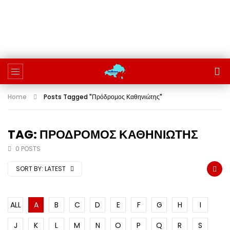
Home
Posts Tagged "Πρόδρομος Καθηνιώτης"
TAG: ΠΡΌΔΡΟΜΟΣ ΚΑΘΗΝΙΏΤΗΣ
0 POSTS
SORT BY:
LATEST
ALL
A
B
C
D
E
F
G
H
I
J
K
L
M
N
O
P
Q
R
S