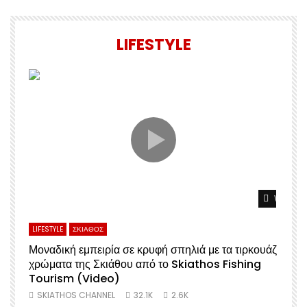
LIFESTYLE
Watch L
LIFESTYLE
ΣΚΙΑΘΟΣ
Μοναδική εμπειρία σε κρυφή σπηλιά με τα τιρκουάζ
χρώματα της Σκιάθου από το Skiathos Fishing
Σ
Tourism (Video)
SKIATHOS CHANNEL
32.1K
2.6K