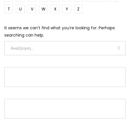
T
U
V
W
X
Y
Z
It seems we can’t find what you’re looking for. Perhaps
searching can help.