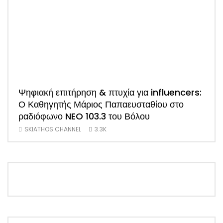
Ψηφιακή επιτήρηση & πτυχία για influencers:
ΑΠΟ
Ο Καθηγητής Μάριος Παπαευσταθίου στο
νέο
ραδιόφωνο NEO 103.3 του Βόλου
Τσα
SKIATHOS CHANNEL
3.3K
SK