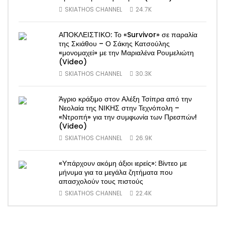
SKIATHOS CHANNEL
24.7K
ΑΠΟΚΛΕΙΣΤΙΚΟ: Το «Survivor» σε παραλία
της Σκιάθου – Ο Σάκης Κατσούλης
«μονομαχεί» με την Μαριαλένα Ρουμελιώτη
(Video)
SKIATHOS CHANNEL
30.3K
Άγριο κράξιμο στον Αλέξη Τσίπρα από την
Νεολαία της ΝΙΚΗΣ στην Τεχνόπολη –
«Ντροπή» για την συμφωνία των Πρεσπών!
(Video)
SKIATHOS CHANNEL
26.9K
«Υπάρχουν ακόμη άξιοι ιερείς»: Βίντεο με
μήνυμα για τα μεγάλα ζητήματα που
απασχολούν τους πιστούς
SKIATHOS CHANNEL
22.4K