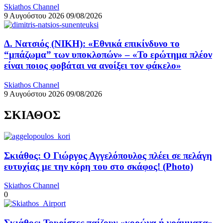
Skiathos Channel
9 Αυγούστου 2026
09/08/2026
Δ. Νατσιός (ΝΙΚΗ): «Εθνικά επικίνδυνο το
“μπάζωμα” των υποκλοπών» – «Το ερώτημα πλέον
είναι ποιος φοβάται να ανοίξει τον φάκελο»
Skiathos Channel
9 Αυγούστου 2026
09/08/2026
ΣΚΙΑΘΟΣ
Σκιάθος: Ο Γιώργος Αγγελόπουλος πλέει σε πελάγη
ευτυχίας με την κόρη του στο σκάφος! (Photo)
Skiathos Channel
0
Σκιάθος: Τουρίστες παίζουν «κορώνα ή γράμματα»