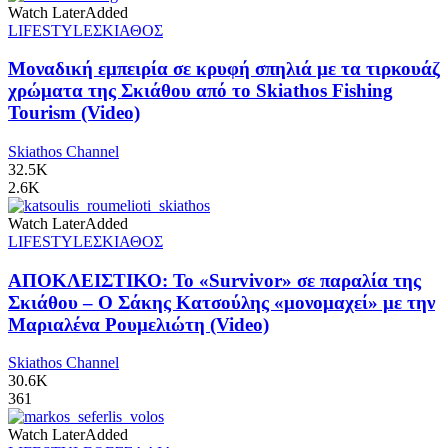
Watch Later
Added
LIFESTYLE
ΣΚΙΑΘΟΣ
Μοναδική εμπειρία σε κρυφή σπηλιά με τα τιρκουάζ
χρώματα της Σκιάθου από το Skiathos Fishing
Tourism (Video)
Skiathos Channel
32.5K
2.6K
Watch Later
Added
LIFESTYLE
ΣΚΙΑΘΟΣ
ΑΠΟΚΛΕΙΣΤΙΚΟ: Το «Survivor» σε παραλία της
Σκιάθου – Ο Σάκης Κατσούλης «μονομαχεί» με την
Μαριαλένα Ρουμελιώτη (Video)
Skiathos Channel
30.6K
361
Watch Later
Added