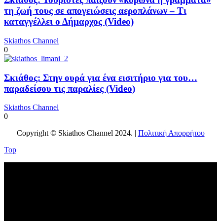
τη ζωή τους σε απογειώσεις αεροπλάνων – Τι
καταγγέλλει ο Δήμαρχος (Video)
Skiathos Channel
0
Σκιάθος: Στην ουρά για ένα εισιτήριο για του…
παραδείσου τις παραλίες (Video)
Skiathos Channel
0
Copyright © Skiathos Channel 2024. |
Πολιτική Απορρήτου
Top
No videos yet!
Click on "Watch later" to put videos here