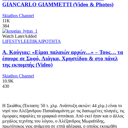
GIANCARLO GIAMMETTI (Video & Photos)
Skiathos Channel
11K
384
Watch Later
Added
LIFESTYLE
ΕΠΙΚΑΙΡΟΤΗΤΑ
Α. Κούγιας: «Είμαι παλαιών αρχών…» – Τους… τα
έσουρε σε Σοφό, Λιάγκα, Χρηστίδου & στο πάνελ
της εκπομπής (Video)
Skiathos Channel
10.9K
430
Η Σκιάθος (Έκταση: 50 τ. χλμ. Ανάπτυξη ακτών: 44 χλμ.) είναι το
νησί του Αλέξανδρου Παπαδιαμάντη με τις δασωμένες πλαγιές, τις
όμορφες παραλίες τα γραφικά σπιτάκια. Από εκεί ήταν και ο άλλος
μεγάλος τεχνίτης του λόγου, ο Αλέξανδρος Μωραϊτίδης,
πρωτότοκος γιος ανάμεσα σε επτά αδέρφια, ο οποίος εκοιμήθη