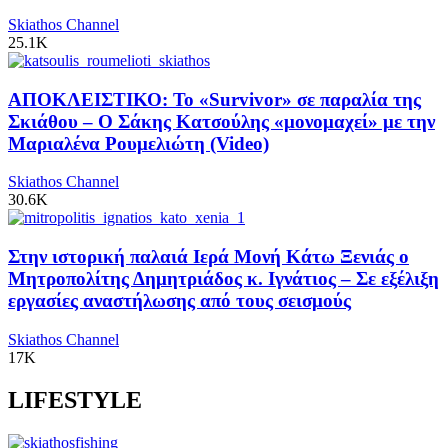
Skiathos Channel
25.1K
ΑΠΟΚΛΕΙΣΤΙΚΟ: Το «Survivor» σε παραλία της
Σκιάθου – Ο Σάκης Κατσούλης «μονομαχεί» με την
Μαριαλένα Ρουμελιώτη (Video)
Skiathos Channel
30.6K
Στην ιστορική παλαιά Ιερά Μονή Κάτω Ξενιάς ο
Μητροπολίτης Δημητριάδος κ. Ιγνάτιος – Σε εξέλιξη
εργασίες αναστήλωσης από τους σεισμούς
Skiathos Channel
17K
LIFESTYLE