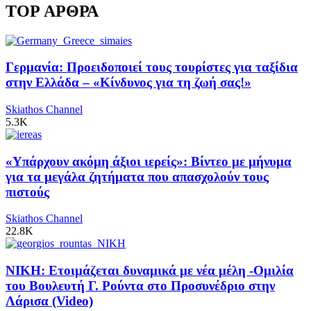
TOP ΑΡΘΡΑ
Γερμανία: Προειδοποιεί τους τουρίστες για ταξίδια
στην Ελλάδα – «Κίνδυνος για τη ζωή σας!»
Skiathos Channel
5.3K
«Υπάρχουν ακόμη άξιοι ιερείς»: Βίντεο με μήνυμα
για τα μεγάλα ζητήματα που απασχολούν τους
πιστούς
Skiathos Channel
22.8K
ΝΙΚΗ: Ετοιμάζεται δυναμικά με νέα μέλη -Ομιλία
του Βουλευτή Γ. Ρούντα στο Προσυνέδριο στην
Λάρισα (Video)