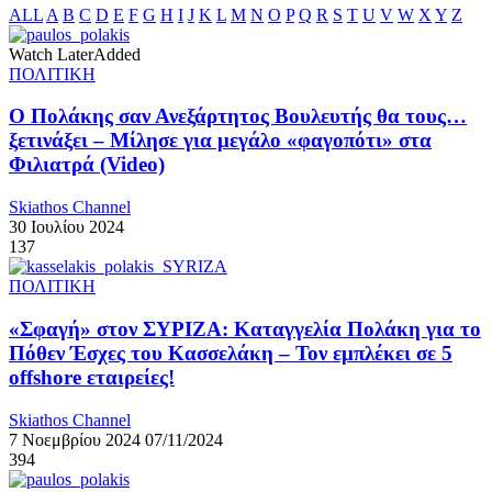
ALL
A
B
C
D
E
F
G
H
I
J
K
L
M
N
O
P
Q
R
S
T
U
V
W
X
Y
Z
Watch Later
Added
ΠΟΛΙΤΙΚΗ
Ο Πολάκης σαν Ανεξάρτητος Βουλευτής θα τους…
ξετινάξει – Μίλησε για μεγάλο «φαγοπότι» στα
Φιλιατρά (Video)
Skiathos Channel
30 Ιουλίου 2024
137
ΠΟΛΙΤΙΚΗ
«Σφαγή» στον ΣΥΡΙΖΑ: Καταγγελία Πολάκη για το
Πόθεν Έσχες του Κασσελάκη – Τον εμπλέκει σε 5
offshore εταιρείες!
Skiathos Channel
7 Νοεμβρίου 2024
07/11/2024
394