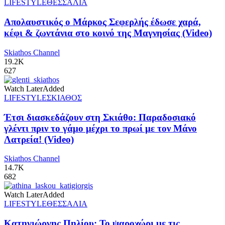
LIFESTYLE
ΘΕΣΣΑΛΙΑ
Απολαυστικός ο Μάρκος Σεφερλής έδωσε χαρά,
κέφι & ζωντάνια στο κοινό της Μαγνησίας (Video)
Skiathos Channel
19.2K
627
Watch Later
Added
LIFESTYLE
ΣΚΙΑΘΟΣ
Έτσι διασκεδάζουν στη Σκιάθο: Παραδοσιακό
γλέντι πριν το γάμο μέχρι το πρωί με τον Μάνο
Λατρεία! (Video)
Skiathos Channel
14.7K
682
Watch Later
Added
LIFESTYLE
ΘΕΣΣΑΛΙΑ
Κατηγιώργης Πηλίου: Το ψαροχώρι με τις