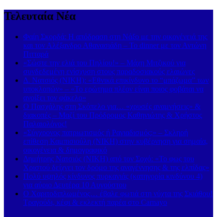
Τελευταία Νέα
Φαίη Σκορδά: Η απόδραση στη Νάξο με την οικογένειά της
και τον Αλέξανδρο Αθανασιάδη – Το dinner με τον Αντώνη
Πιτταρά
«Σώστε την ελιά του Πηλίου!» – Μάχη Μιτζικού για
συνδεδεμένη ενίσχυση στους παραδοσιακούς ελαιώνες
Δ. Νατσιός (ΝΙΚΗ): «Εθνικά επικίνδυνο το “μπάζωμα” των
υποκλοπών» – «Το ερώτημα πλέον είναι ποιος φοβάται να
ανοίξει τον φάκελο»
Ο Πασχάλης στη Σκόπελο για… «χρυσές αναμνήσεις» &
διακοπές – Μαζί του Πρόδρομος Καθηνιώτης & Χρήστος
Παλαιολόγος!
«Σύγχρονος πατριωτισμός ή Ραγιαδισμός;» – Σκληρή
επίθεση Καμπισιούλη (ΝΙΚΗ) στην κυβέρνηση για σημαία,
οικογένεια & δημογραφικό
Δημήτρης Νατσιός (ΝΙΚΗ) από τον Σοχό: «Το φως του
Χριστού δείχνει τον δρόμο της αναγέννησης & της ελπίδας»
Πολύ υψηλός κίνδυνος πυρκαγιάς (κατηγορία κινδύνου 4)
για αύριο Δευτέρα 10 Αυγούστου
Ο Χαριτοδιπλωμένος… έβαλε φωτιά στη νύχτα της Σκιάθου!
Τραγούδι, κέφι & εκλεκτή παρέα στο Carnayo