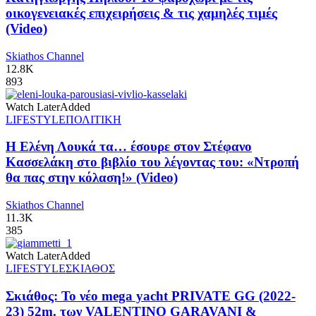
οικογενειακές επιχειρήσεις & τις χαμηλές τιμές
(Video)
Skiathos Channel
12.8K
893
Watch Later
Added
LIFESTYLE
ΠΟΛΙΤΙΚΗ
Η Ελένη Λουκά τα… έσουρε στον Στέφανο
Κασσελάκη στο βιβλίο του λέγοντας του: «Ντροπή
θα πας στην κόλαση!» (Video)
Skiathos Channel
11.3K
385
Watch Later
Added
LIFESTYLE
ΣΚΙΑΘΟΣ
Σκιάθος: Το νέο mega yacht PRIVATE GG (2022-
23) 52m. των VALENTINO GARAVANI &