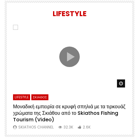
LIFESTYLE
Watch Later
Watch 
LIFESTYLE
ΣΚΙΑΘΟΣ
L
Μοναδική εμπειρία σε κρυφή σπηλιά με τα τιρκουάζ
Α
χρώματα της Σκιάθου από το Skiathos Fishing
Σ
Tourism (Video)
Μ
SKIATHOS CHANNEL
32.3K
2.6K