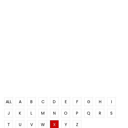
ALL
A
B
C
D
E
F
G
H
I
J
K
L
M
N
O
P
Q
R
S
T
U
V
W
X
Y
Z