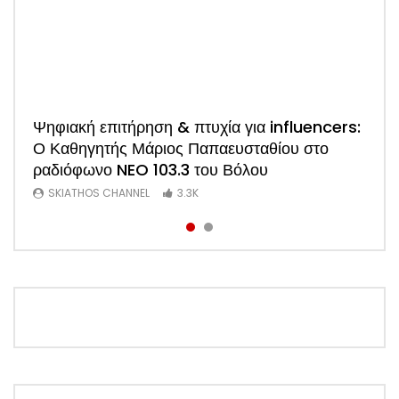
Watch
Ψηφιακή επιτήρηση & πτυχία για influencers:
ΑΠΟΚΛΕΙΣΤΙΚΟ: Η πρώτη συνέντευξη του
Ο Καθηγητής Μάριος Παπαευσταθίου στο
νέου Προέδρου Ξενοδόχων Σκιάθου Άκη
ραδιόφωνο NEO 103.3 του Βόλου
Τσαρούχη (Video)
SKIATHOS CHANNEL
SKIATHOS CHANNEL
3.3K
1