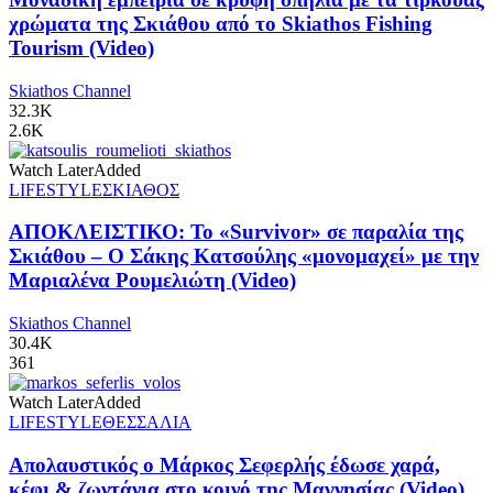
χρώματα της Σκιάθου από το Skiathos Fishing
Tourism (Video)
Skiathos Channel
32.3K
2.6K
Watch Later
Added
LIFESTYLE
ΣΚΙΑΘΟΣ
ΑΠΟΚΛΕΙΣΤΙΚΟ: Το «Survivor» σε παραλία της
Σκιάθου – Ο Σάκης Κατσούλης «μονομαχεί» με την
Μαριαλένα Ρουμελιώτη (Video)
Skiathos Channel
30.4K
361
Watch Later
Added
LIFESTYLE
ΘΕΣΣΑΛΙΑ
Απολαυστικός ο Μάρκος Σεφερλής έδωσε χαρά,
κέφι & ζωντάνια στο κοινό της Μαγνησίας (Video)