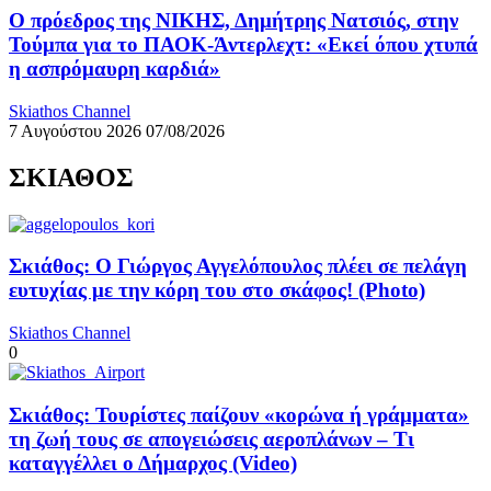
Ο πρόεδρος της ΝΙΚΗΣ, Δημήτρης Νατσιός, στην
Τούμπα για το ΠΑΟΚ-Άντερλεχτ: «Εκεί όπου χτυπά
η ασπρόμαυρη καρδιά»
Skiathos Channel
7 Αυγούστου 2026
07/08/2026
ΣΚΙΑΘΟΣ
Σκιάθος: Ο Γιώργος Αγγελόπουλος πλέει σε πελάγη
ευτυχίας με την κόρη του στο σκάφος! (Photo)
Skiathos Channel
0
Σκιάθος: Τουρίστες παίζουν «κορώνα ή γράμματα»
τη ζωή τους σε απογειώσεις αεροπλάνων – Τι
καταγγέλλει ο Δήμαρχος (Video)