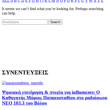
ALL
A
B
C
D
E
F
G
H
I
J
K
L
M
N
O
P
Q
R
S
T
U
V
W
X
Y
Z
It seems we can’t find what you’re looking for. Perhaps searching
can help.
ΣΥΝΕΝΤΕΥΞΕΙΣ
Ψηφιακή επιτήρηση & πτυχία για influencers: Ο
Καθηγητής Μάριος Παπαευσταθίου στο ραδιόφωνο
NEO 103.3 του Βόλου