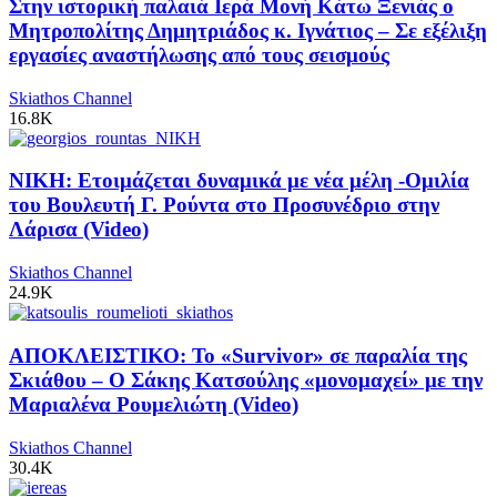
Στην ιστορική παλαιά Ιερά Μονή Κάτω Ξενιάς ο
Μητροπολίτης Δημητριάδος κ. Ιγνάτιος – Σε εξέλιξη
εργασίες αναστήλωσης από τους σεισμούς
Skiathos Channel
16.8K
ΝΙΚΗ: Ετοιμάζεται δυναμικά με νέα μέλη -Ομιλία
του Βουλευτή Γ. Ρούντα στο Προσυνέδριο στην
Λάρισα (Video)
Skiathos Channel
24.9K
ΑΠΟΚΛΕΙΣΤΙΚΟ: Το «Survivor» σε παραλία της
Σκιάθου – Ο Σάκης Κατσούλης «μονομαχεί» με την
Μαριαλένα Ρουμελιώτη (Video)
Skiathos Channel
30.4K