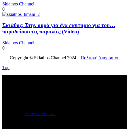
Skiathos Channel
0
Σκιάθος: Στην ουρά για ένα εισιτήριο για του…
παραδείσου τις παραλίες (Video)
Skiathos Channel
0
Copyright © Skiathos Channel 2024. |
Πολιτική Απορρήτου
Top
No videos yet!
Click on "Watch later" to put videos here
View all videos