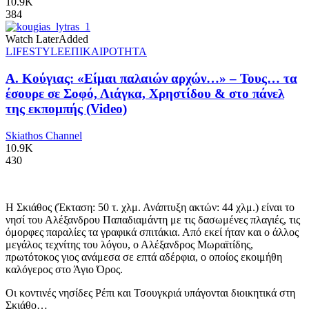
10.9K
384
Watch Later
Added
LIFESTYLE
ΕΠΙΚΑΙΡΟΤΗΤΑ
Α. Κούγιας: «Είμαι παλαιών αρχών…» – Τους… τα
έσουρε σε Σοφό, Λιάγκα, Χρηστίδου & στο πάνελ
της εκπομπής (Video)
Skiathos Channel
10.9K
430
Η Σκιάθος (Έκταση: 50 τ. χλμ. Ανάπτυξη ακτών: 44 χλμ.) είναι το
νησί του Αλέξανδρου Παπαδιαμάντη με τις δασωμένες πλαγιές, τις
όμορφες παραλίες τα γραφικά σπιτάκια. Από εκεί ήταν και ο άλλος
μεγάλος τεχνίτης του λόγου, ο Αλέξανδρος Μωραϊτίδης,
πρωτότοκος γιος ανάμεσα σε επτά αδέρφια, ο οποίος εκοιμήθη
καλόγερος στο Άγιο Όρος.
Οι κοντινές νησίδες Ρέπι και Τσουγκριά υπάγονται διοικητικά στη
Σκιάθο…