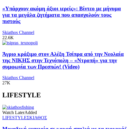
«Υπάρχουν ακόμη άξιοι ιερείς»: Βίντεο με μήνυμα
για τα μεγάλα ζητήματα που απασχολούν τους
πιστούς
Skiathos Channel
22.6K
Άγριο κράξιμο στον Αλέξη Τσίπρα από την Νεολαία
της ΝΙΚΗΣ στην Τεχνόπολη – «Ντροπή» για την
συμφωνία των Πρεσπών! (Video)
Skiathos Channel
27K
LIFESTYLE
Watch Later
Added
LIFESTYLE
ΣΚΙΑΘΟΣ
Μοναδική εμπειρία σε κρυφή σπηλιά με τα τιρκουάζ