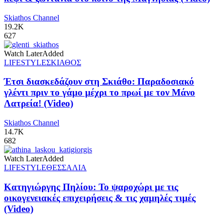
Skiathos Channel
19.2K
627
Watch Later
Added
LIFESTYLE
ΣΚΙΑΘΟΣ
Έτσι διασκεδάζουν στη Σκιάθο: Παραδοσιακό
γλέντι πριν το γάμο μέχρι το πρωί με τον Μάνο
Λατρεία! (Video)
Skiathos Channel
14.7K
682
Watch Later
Added
LIFESTYLE
ΘΕΣΣΑΛΙΑ
Κατηγιώργης Πηλίου: Το ψαροχώρι με τις
οικογενειακές επιχειρήσεις & τις χαμηλές τιμές
(Video)