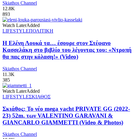
Skiathos Channel
12.8K
893
Watch Later
Added
LIFESTYLE
ΠΟΛΙΤΙΚΗ
Η Ελένη Λουκά τα… έσουρε στον Στέφανο
Κασσελάκη στο βιβλίο του λέγοντας του: «Ντροπή
θα πας στην κόλαση!» (Video)
Skiathos Channel
11.3K
385
Watch Later
Added
LIFESTYLE
ΣΚΙΑΘΟΣ
Σκιάθος: Το νέο mega yacht PRIVATE GG (2022-
23) 52m. των VALENTINO GARAVANI &
GIANCARLO GIAMMETTI (Video & Photos)
Skiathos Channel