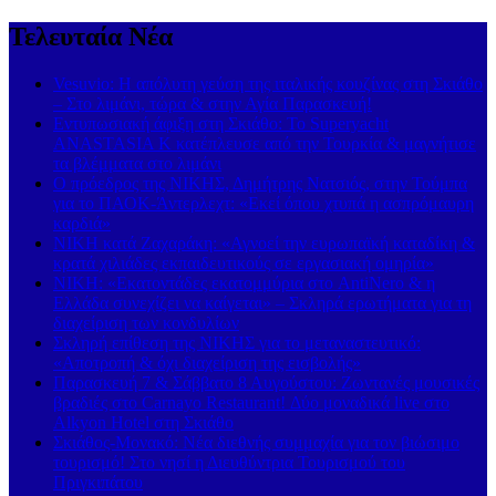
Τελευταία Νέα
Vesuvio: Η απόλυτη γεύση της ιταλικής κουζίνας στη Σκιάθο
– Στο λιμάνι, τώρα & στην Αγία Παρασκευή!
Εντυπωσιακή άφιξη στη Σκιάθο: Το Superyacht
ANASTASIA K κατέπλευσε από την Τουρκία & μαγνήτισε
τα βλέμματα στο λιμάνι
Ο πρόεδρος της ΝΙΚΗΣ, Δημήτρης Νατσιός, στην Τούμπα
για το ΠΑΟΚ-Άντερλεχτ: «Εκεί όπου χτυπά η ασπρόμαυρη
καρδιά»
ΝΙΚΗ κατά Ζαχαράκη: «Αγνοεί την ευρωπαϊκή καταδίκη &
κρατά χιλιάδες εκπαιδευτικούς σε εργασιακή ομηρία»
ΝΙΚΗ: «Εκατοντάδες εκατομμύρια στο AntiNero & η
Ελλάδα συνεχίζει να καίγεται» – Σκληρά ερωτήματα για τη
διαχείριση των κονδυλίων
Σκληρή επίθεση της ΝΙΚΗΣ για το μεταναστευτικό:
«Αποτροπή & όχι διαχείριση της εισβολής»
Παρασκευή 7 & Σάββατο 8 Αυγούστου: Ζωντανές μουσικές
βραδιές στο Carnayo Restaurant! Δύο μοναδικά live στο
Alkyon Hotel στη Σκιάθο
Σκιάθος-Μονακό: Νέα διεθνής συμμαχία για τον βιώσιμο
τουρισμό! Στο νησί η Διευθύντρια Τουρισμού του
Πριγκιπάτου