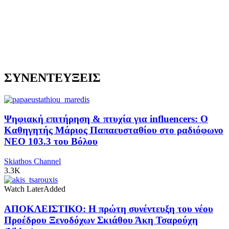
ΣΥΝΕΝΤΕΥΞΕΙΣ
Ψηφιακή επιτήρηση & πτυχία για influencers: Ο
Καθηγητής Μάριος Παπαευσταθίου στο ραδιόφωνο
NEO 103.3 του Βόλου
Skiathos Channel
3.3K
Watch Later
Added
ΑΠΟΚΛΕΙΣΤΙΚΟ: Η πρώτη συνέντευξη του νέου
Προέδρου Ξενοδόχων Σκιάθου Άκη Τσαρούχη