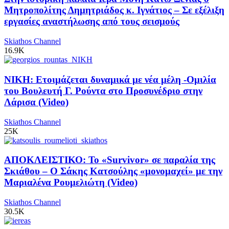
Μητροπολίτης Δημητριάδος κ. Ιγνάτιος – Σε εξέλιξη
εργασίες αναστήλωσης από τους σεισμούς
Skiathos Channel
16.9K
ΝΙΚΗ: Ετοιμάζεται δυναμικά με νέα μέλη -Ομιλία
του Βουλευτή Γ. Ρούντα στο Προσυνέδριο στην
Λάρισα (Video)
Skiathos Channel
25K
ΑΠΟΚΛΕΙΣΤΙΚΟ: Το «Survivor» σε παραλία της
Σκιάθου – Ο Σάκης Κατσούλης «μονομαχεί» με την
Μαριαλένα Ρουμελιώτη (Video)
Skiathos Channel
30.5K