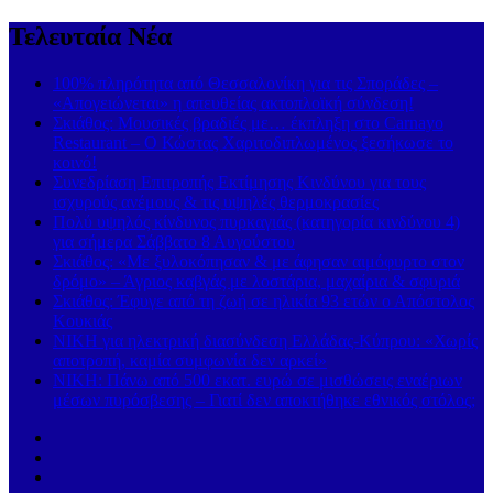
Τελευταία Νέα
100% πληρότητα από Θεσσαλονίκη για τις Σποράδες –
«Απογειώνεται» η απευθείας ακτοπλοϊκή σύνδεση!
Σκιάθος: Μουσικές βραδιές με… έκπληξη στο Carnayo
Restaurant – Ο Κώστας Χαριτοδιπλωμένος ξεσήκωσε το
κοινό!
Συνεδρίαση Επιτροπής Εκτίμησης Κινδύνου για τους
ισχυρούς ανέμους & τις υψηλές θερμοκρασίες
Πολύ υψηλός κίνδυνος πυρκαγιάς (κατηγορία κινδύνου 4)
για σήμερα Σάββατο 8 Αυγούστου
Σκιάθος: «Με ξυλοκόπησαν & με άφησαν αιμόφυρτο στον
δρόμο» – Άγριος καβγάς με λοστάρια, μαχαίρια & σφυριά
Σκιάθος: Έφυγε από τη ζωή σε ηλικία 93 ετών ο Απόστολος
Κουκιάς
ΝΙΚΗ για ηλεκτρική διασύνδεση Ελλάδας-Κύπρου: «Χωρίς
αποτροπή, καμία συμφωνία δεν αρκεί»
ΝΙΚΗ: Πάνω από 500 εκατ. ευρώ σε μισθώσεις εναέριων
μέσων πυρόσβεσης – Γιατί δεν αποκτήθηκε εθνικός στόλος;