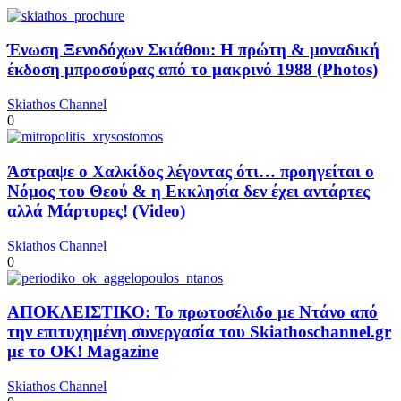
Ένωση Ξενοδόχων Σκιάθου: Η πρώτη & μοναδική
έκδοση μπροσούρας από το μακρινό 1988 (Photos)
Skiathos Channel
0
Άστραψε ο Χαλκίδος λέγοντας ότι… προηγείται ο
Νόμος του Θεού & η Εκκλησία δεν έχει αντάρτες
αλλά Μάρτυρες! (Video)
Skiathos Channel
0
ΑΠΟΚΛΕΙΣΤΙΚΟ: Το πρωτοσέλιδο με Ντάνο από
την επιτυχημένη συνεργασία του Skiathoschannel.gr
με το OK! Magazine
Skiathos Channel