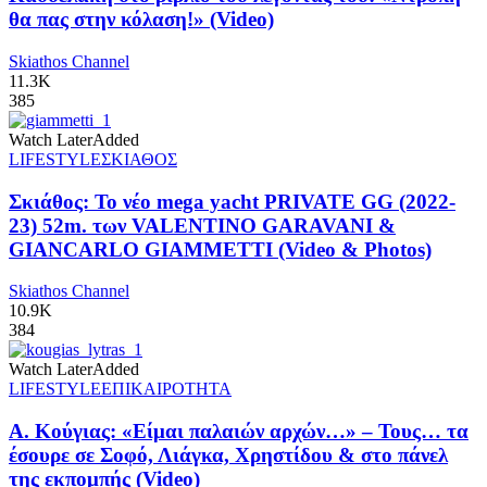
θα πας στην κόλαση!» (Video)
Skiathos Channel
11.3K
385
Watch Later
Added
LIFESTYLE
ΣΚΙΑΘΟΣ
Σκιάθος: Το νέο mega yacht PRIVATE GG (2022-
23) 52m. των VALENTINO GARAVANI &
GIANCARLO GIAMMETTI (Video & Photos)
Skiathos Channel
10.9K
384
Watch Later
Added
LIFESTYLE
ΕΠΙΚΑΙΡΟΤΗΤΑ
Α. Κούγιας: «Είμαι παλαιών αρχών…» – Τους… τα
έσουρε σε Σοφό, Λιάγκα, Χρηστίδου & στο πάνελ
της εκπομπής (Video)