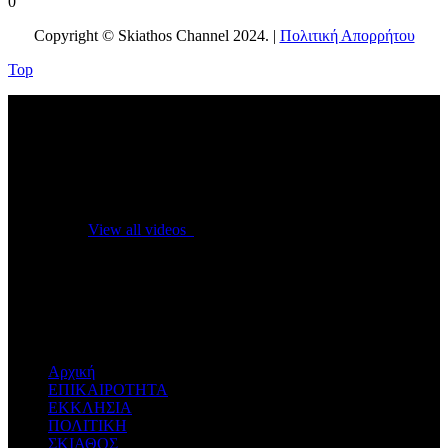
0
Copyright © Skiathos Channel 2024. |
Πολιτική Απορρήτου
Top
No videos yet!
Click on "Watch later" to put videos here
View all videos
Don't miss new videos
Sign in to see updates from your favourite channels
Αρχική
ΕΠΙΚΑΙΡΟΤΗΤΑ
ΕΚΚΛΗΣΙΑ
ΠΟΛΙΤΙΚΗ
ΣΚΙΑΘΟΣ