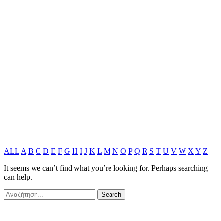
ALL
A
B
C
D
E
F
G
H
I
J
K
L
M
N
O
P
Q
R
S
T
U
V
W
X
Y
Z
It seems we can’t find what you’re looking for. Perhaps searching
can help.