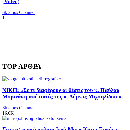
(Video)
Skiathos Channel
1
TOP ΑΡΘΡΑ
ΝΙΚΗ: «Σε τι διαφέρουν οι θέσεις του κ. Παύλου
Μαρινάκη από αυτές της κ. Δόμνας Μιχαηλίδου;»
Skiathos Channel
16.6K
Στην ιστορική παλαιά Ιερά Μονή Κάτω Ξενιάς ο