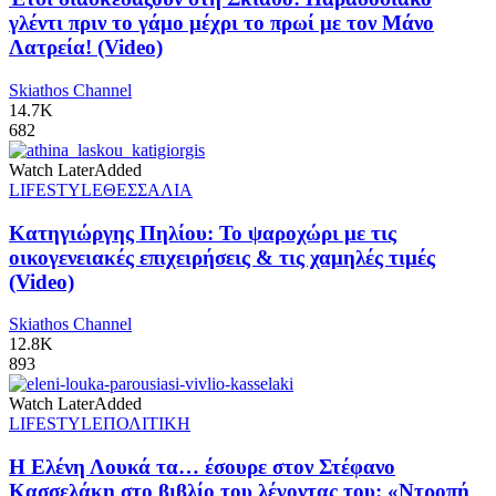
γλέντι πριν το γάμο μέχρι το πρωί με τον Μάνο
Λατρεία! (Video)
Skiathos Channel
14.7K
682
Watch Later
Added
LIFESTYLE
ΘΕΣΣΑΛΙΑ
Κατηγιώργης Πηλίου: Το ψαροχώρι με τις
οικογενειακές επιχειρήσεις & τις χαμηλές τιμές
(Video)
Skiathos Channel
12.8K
893
Watch Later
Added
LIFESTYLE
ΠΟΛΙΤΙΚΗ
Η Ελένη Λουκά τα… έσουρε στον Στέφανο
Κασσελάκη στο βιβλίο του λέγοντας του: «Ντροπή