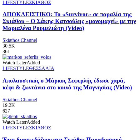
LIFESTYLE
ΣΚΙΑΘΟΣ
ΑΠΟΚΛΕΙΣΤΙΚΟ: Το «Survivor» σε παραλία της
Σκιάθου – Ο Σάκης Κατσούλης «μονομαχεί» με την
Μαριαλένα Ρουμελιώτη (Video)
Skiathos Channel
30.5K
361
Watch Later
Added
LIFESTYLE
ΘΕΣΣΑΛΙΑ
Απολαυστικός ο Μάρκος Σεφερλής έδωσε χαρά,
κέφι & ζωντάνια στο κοινό της Μαγνησίας (Video)
Skiathos Channel
19.2K
627
Watch Later
Added
LIFESTYLE
ΣΚΙΑΘΟΣ
Έτσι διασκεδάζουν στη Σκιάθο: Παραδοσιακό