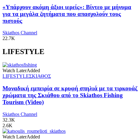
«Υπάρχουν ακόμη άξιοι ιερείς»: Βίντεο με μήνυμα
για τα μεγάλα ζητήματα που απασχολούν τους
πιστούς
Skiathos Channel
22.7K
LIFESTYLE
Watch Later
Added
LIFESTYLE
ΣΚΙΑΘΟΣ
Μοναδική εμπειρία σε κρυφή σπηλιά με τα τιρκουάζ
χρώματα της Σκιάθου από το Skiathos Fishing
Tourism (Video)
Skiathos Channel
32.3K
2.6K
Watch Later
Added