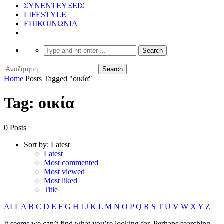
ΣΥΝΕΝΤΕΥΞΕΙΣ
LIFESTYLE
ΕΠΙΚΟΙΝΩΝΙΑ
Home
Posts Tagged "οικία"
Tag: οικία
0 Posts
Sort by:
Latest
Latest
Most commented
Most viewed
Most liked
Title
ALL
A
B
C
D
E
F
G
H
I
J
K
L
M
N
O
P
Q
R
S
T
U
V
W
X
Y
Z
It seems we can’t find what you’re looking for. Perhaps searching