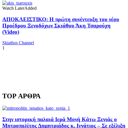
Watch Later
Added
ΑΠΟΚΛΕΙΣΤΙΚΟ: Η πρώτη συνέντευξη του νέου
Προέδρου Ξενοδόχων Σκιάθου Άκη Τσαρούχη
(Video)
Skiathos Channel
1
TOP ΑΡΘΡΑ
Στην ιστορική παλαιά Ιερά Μονή Κάτω Ξενιάς ο
Μητροπολίτης Δημητριάδος κ. Ιγνάτιος – Σε εξέλιξη