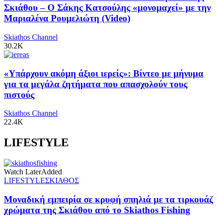
Σκιάθου – Ο Σάκης Κατσούλης «μονομαχεί» με την
Μαριαλένα Ρουμελιώτη (Video)
Skiathos Channel
30.2K
«Υπάρχουν ακόμη άξιοι ιερείς»: Βίντεο με μήνυμα
για τα μεγάλα ζητήματα που απασχολούν τους
πιστούς
Skiathos Channel
22.4K
LIFESTYLE
Watch Later
Added
LIFESTYLE
ΣΚΙΑΘΟΣ
Μοναδική εμπειρία σε κρυφή σπηλιά με τα τιρκουάζ
χρώματα της Σκιάθου από το Skiathos Fishing