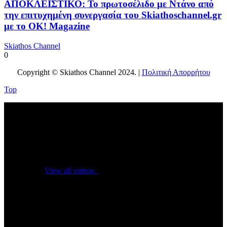
ΑΠΟΚΛΕΙΣΤΙΚΟ: Το πρωτοσέλιδο με Ντάνο από
την επιτυχημένη συνεργασία του Skiathoschannel.gr
με το OK! Magazine
Skiathos Channel
0
Copyright © Skiathos Channel 2024. |
Πολιτική Απορρήτου
Top
No videos yet!
Click on "Watch later" to put videos here
View all videos
Don't miss new videos
Sign in to see updates from your favourite channels