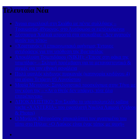
Τελευταία Νέα
Άγρια συμπλοκή στη Σκιάθο με πέντε συλλήψεις –
Τραυματίας 49χρονος, στο Αυτόφωρο οι εμπλεκόμενοι
Ξέσπασμα Χαλκιά μπροστά στα αποκαΐδια: «Δεν αγαπούν
αυτόν τον τόπο»
«Χριστιανός» ή επικοινωνιακό αφήγημα; Έντονες
αντιδράσεις για την υπόθεση της Βρετανίδας
Αποκάλυψη Τσιμπιδάρου (ΝΙΚΗ): «Έπεσε στη φάκα της
τσιμπίδας» – Σκληρή παρέμβαση για το μεταναστευτικό &
αιχμές για την εθνική ασφάλεια
Πολύ υψηλός κίνδυνος πυρκαγιάς (κατηγορία κινδύνου 4)
για αύριο Τετάρτη 05 Αυγούστου
Μαρία Μενούνος: Συγκλονιστικό προσκύνημα στην Τήνο με
την κόρη της – «Αν ο Θεός δεν υπάρχει, τότε όλα
επιτρέπονται»
ΑΠΟΚΛΕΙΣΤΙΚΟ: Στη Σκιάθο το υπερπολυτελές sailing
yacht «XASTERIA» του εφοπλιστή Νικόλα Λαιμού (Videos
& Photos)
Ο Μιχάλης Μητρούσης αποκαλύπτει τον αγαπημένο του
τόπο στο Πήλιο: «Ο Λαύκος είναι ένας τόπος με ψυχή»