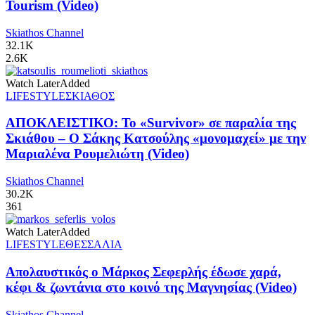
Tourism (Video)
Skiathos Channel
32.1K
2.6K
Watch Later
Added
LIFESTYLE
ΣΚΙΑΘΟΣ
ΑΠΟΚΛΕΙΣΤΙΚΟ: Το «Survivor» σε παραλία της
Σκιάθου – Ο Σάκης Κατσούλης «μονομαχεί» με την
Μαριαλένα Ρουμελιώτη (Video)
Skiathos Channel
30.2K
361
Watch Later
Added
LIFESTYLE
ΘΕΣΣΑΛΙΑ
Απολαυστικός ο Μάρκος Σεφερλής έδωσε χαρά,
κέφι & ζωντάνια στο κοινό της Μαγνησίας (Video)
Skiathos Channel