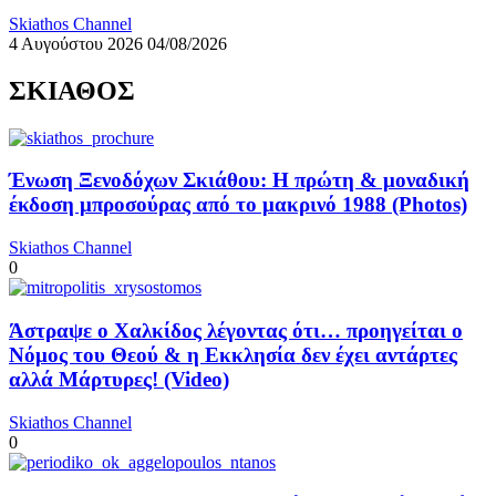
Skiathos Channel
4 Αυγούστου 2026
04/08/2026
ΣΚΙΑΘΟΣ
Ένωση Ξενοδόχων Σκιάθου: Η πρώτη & μοναδική
έκδοση μπροσούρας από το μακρινό 1988 (Photos)
Skiathos Channel
0
Άστραψε ο Χαλκίδος λέγοντας ότι… προηγείται ο
Νόμος του Θεού & η Εκκλησία δεν έχει αντάρτες
αλλά Μάρτυρες! (Video)
Skiathos Channel
0