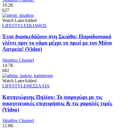
19.2K
627
Watch Later
Added
LIFESTYLE
ΣΚΙΑΘΟΣ
Έτσι διασκεδάζουν στη Σκιάθο: Παραδοσιακό
γλέντι πριν το γάμο μέχρι το πρωί με τον Μάνο
Λατρεία! (Video)
Skiathos Channel
14.7K
682
Watch Later
Added
LIFESTYLE
ΘΕΣΣΑΛΙΑ
Κατηγιώργης Πηλίου: Το ψαροχώρι με τις
οικογενειακές επιχειρήσεις & τις χαμηλές τιμές
(Video)
Skiathos Channel
12.8K