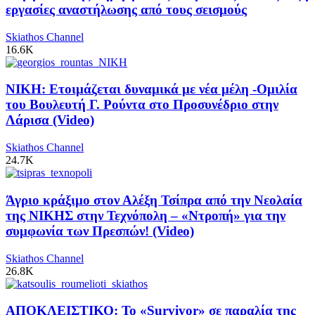
εργασίες αναστήλωσης από τους σεισμούς
Skiathos Channel
16.6K
ΝΙΚΗ: Ετοιμάζεται δυναμικά με νέα μέλη -Ομιλία
του Βουλευτή Γ. Ρούντα στο Προσυνέδριο στην
Λάρισα (Video)
Skiathos Channel
24.7K
Άγριο κράξιμο στον Αλέξη Τσίπρα από την Νεολαία
της ΝΙΚΗΣ στην Τεχνόπολη – «Ντροπή» για την
συμφωνία των Πρεσπών! (Video)
Skiathos Channel
26.8K
ΑΠΟΚΛΕΙΣΤΙΚΟ: Το «Survivor» σε παραλία της