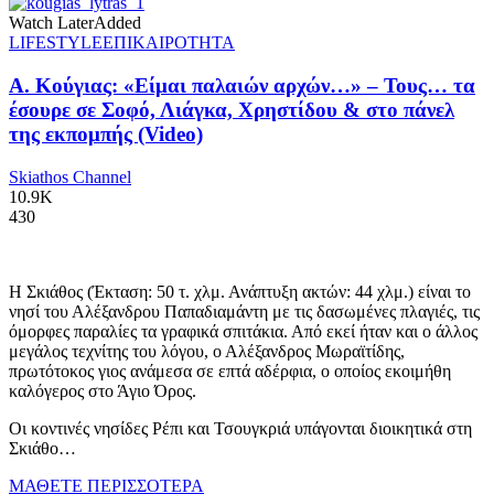
Watch Later
Added
LIFESTYLE
ΕΠΙΚΑΙΡΟΤΗΤΑ
Α. Κούγιας: «Είμαι παλαιών αρχών…» – Τους… τα
έσουρε σε Σοφό, Λιάγκα, Χρηστίδου & στο πάνελ
της εκπομπής (Video)
Skiathos Channel
10.9K
430
Η Σκιάθος (Έκταση: 50 τ. χλμ. Ανάπτυξη ακτών: 44 χλμ.) είναι το
νησί του Αλέξανδρου Παπαδιαμάντη με τις δασωμένες πλαγιές, τις
όμορφες παραλίες τα γραφικά σπιτάκια. Από εκεί ήταν και ο άλλος
μεγάλος τεχνίτης του λόγου, ο Αλέξανδρος Μωραϊτίδης,
πρωτότοκος γιος ανάμεσα σε επτά αδέρφια, ο οποίος εκοιμήθη
καλόγερος στο Άγιο Όρος.
Οι κοντινές νησίδες Ρέπι και Τσουγκριά υπάγονται διοικητικά στη
Σκιάθο…
ΜΑΘΕΤΕ ΠΕΡΙΣΣΟΤΕΡΑ