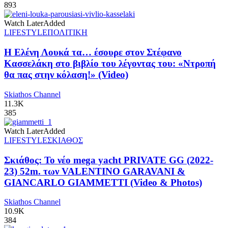
893
Watch Later
Added
LIFESTYLE
ΠΟΛΙΤΙΚΗ
Η Ελένη Λουκά τα… έσουρε στον Στέφανο
Κασσελάκη στο βιβλίο του λέγοντας του: «Ντροπή
θα πας στην κόλαση!» (Video)
Skiathos Channel
11.3K
385
Watch Later
Added
LIFESTYLE
ΣΚΙΑΘΟΣ
Σκιάθος: Το νέο mega yacht PRIVATE GG (2022-
23) 52m. των VALENTINO GARAVANI &
GIANCARLO GIAMMETTI (Video & Photos)
Skiathos Channel
10.9K
384