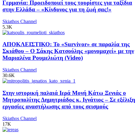
Γερμανία: Προειδοποιεί τους τουρίστες για ταξίδια
στην Ελλάδα – «Κίνδυνος για τη ζωή σας!»
Skiathos Channel
5.3K
ΑΠΟΚΛΕΙΣΤΙΚΟ: Το «Survivor» σε παραλία της
Σκιάθου – Ο Σάκης Κατσούλης «μονομαχεί» με την
Μαριαλένα Ρουμελιώτη (Video)
Skiathos Channel
30.6K
Στην ιστορική παλαιά Ιερά Μονή Κάτω Ξενιάς ο
Μητροπολίτης Δημητριάδος κ. Ιγνάτιος – Σε εξέλιξη
εργασίες αναστήλωσης από τους σεισμούς
Skiathos Channel
17K