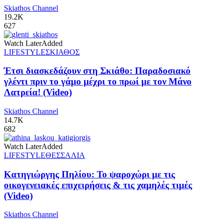
Skiathos Channel
19.2K
627
Watch Later
Added
LIFESTYLE
ΣΚΙΑΘΟΣ
Έτσι διασκεδάζουν στη Σκιάθο: Παραδοσιακό
γλέντι πριν το γάμο μέχρι το πρωί με τον Μάνο
Λατρεία! (Video)
Skiathos Channel
14.7K
682
Watch Later
Added
LIFESTYLE
ΘΕΣΣΑΛΙΑ
Κατηγιώργης Πηλίου: Το ψαροχώρι με τις
οικογενειακές επιχειρήσεις & τις χαμηλές τιμές
(Video)
Skiathos Channel