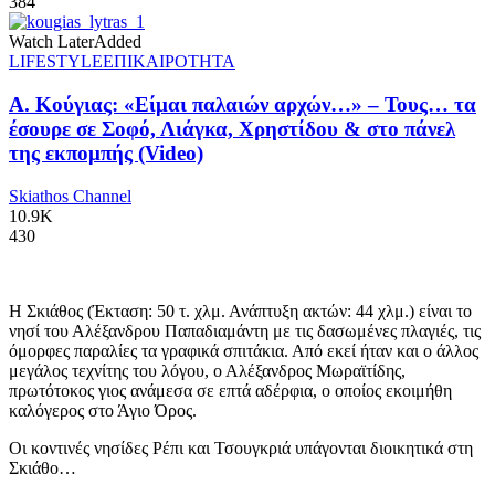
384
Watch Later
Added
LIFESTYLE
ΕΠΙΚΑΙΡΟΤΗΤΑ
Α. Κούγιας: «Είμαι παλαιών αρχών…» – Τους… τα
έσουρε σε Σοφό, Λιάγκα, Χρηστίδου & στο πάνελ
της εκπομπής (Video)
Skiathos Channel
10.9K
430
Η Σκιάθος (Έκταση: 50 τ. χλμ. Ανάπτυξη ακτών: 44 χλμ.) είναι το
νησί του Αλέξανδρου Παπαδιαμάντη με τις δασωμένες πλαγιές, τις
όμορφες παραλίες τα γραφικά σπιτάκια. Από εκεί ήταν και ο άλλος
μεγάλος τεχνίτης του λόγου, ο Αλέξανδρος Μωραϊτίδης,
πρωτότοκος γιος ανάμεσα σε επτά αδέρφια, ο οποίος εκοιμήθη
καλόγερος στο Άγιο Όρος.
Οι κοντινές νησίδες Ρέπι και Τσουγκριά υπάγονται διοικητικά στη
Σκιάθο…