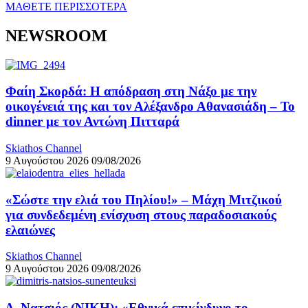
ΜΑΘΕΤΕ ΠΕΡΙΣΣΟΤΕΡΑ
NEWSROOM
Φαίη Σκορδά: Η απόδραση στη Νάξο με την
οικογένειά της και τον Αλέξανδρο Αθανασιάδη – Το
dinner με τον Αντώνη Πιτταρά
Skiathos Channel
9 Αυγούστου 2026
09/08/2026
«Σώστε την ελιά του Πηλίου!» – Μάχη Μιτζικού
για συνδεδεμένη ενίσχυση στους παραδοσιακούς
ελαιώνες
Skiathos Channel
9 Αυγούστου 2026
09/08/2026
Δ. Νατσιός (ΝΙΚΗ): «Εθνικά επικίνδυνο το