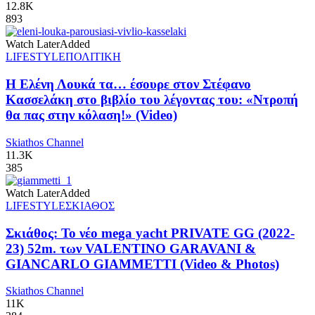
12.8K
893
Watch Later
Added
LIFESTYLE
ΠΟΛΙΤΙΚΗ
Η Ελένη Λουκά τα… έσουρε στον Στέφανο
Κασσελάκη στο βιβλίο του λέγοντας του: «Ντροπή
θα πας στην κόλαση!» (Video)
Skiathos Channel
11.3K
385
Watch Later
Added
LIFESTYLE
ΣΚΙΑΘΟΣ
Σκιάθος: Το νέο mega yacht PRIVATE GG (2022-
23) 52m. των VALENTINO GARAVANI &
GIANCARLO GIAMMETTI (Video & Photos)
Skiathos Channel
11K