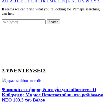
ALL
A
B
C
D
E
F
G
H
I
J
K
L
M
N
O
P
Q
R
S
T
U
V
W
X
Y
Z
It seems we can’t find what you’re looking for. Perhaps searching
can help.
ΣΥΝΕΝΤΕΥΞΕΙΣ
Ψηφιακή επιτήρηση & πτυχία για influencers: Ο
Καθηγητής Μάριος Παπαευσταθίου στο ραδιόφωνο
NEO 103.3 του Βόλου