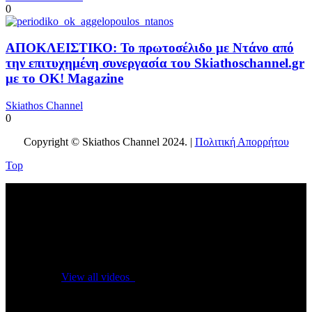
0
ΑΠΟΚΛΕΙΣΤΙΚΟ: Το πρωτοσέλιδο με Ντάνο από
την επιτυχημένη συνεργασία του Skiathoschannel.gr
με το OK! Magazine
Skiathos Channel
0
Copyright © Skiathos Channel 2024. |
Πολιτική Απορρήτου
Top
No videos yet!
Click on "Watch later" to put videos here
View all videos