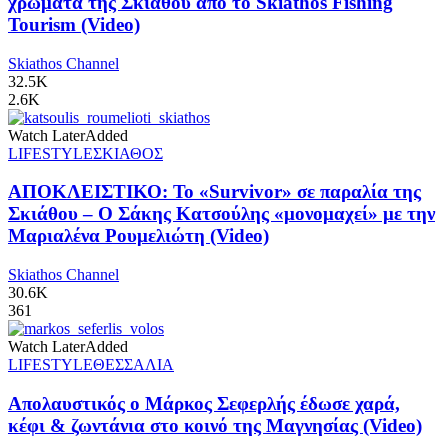
χρώματα της Σκιάθου από το Skiathos Fishing
Tourism (Video)
Skiathos Channel
32.5K
2.6K
Watch Later
Added
LIFESTYLE
ΣΚΙΑΘΟΣ
ΑΠΟΚΛΕΙΣΤΙΚΟ: Το «Survivor» σε παραλία της
Σκιάθου – Ο Σάκης Κατσούλης «μονομαχεί» με την
Μαριαλένα Ρουμελιώτη (Video)
Skiathos Channel
30.6K
361
Watch Later
Added
LIFESTYLE
ΘΕΣΣΑΛΙΑ
Απολαυστικός ο Μάρκος Σεφερλής έδωσε χαρά,
κέφι & ζωντάνια στο κοινό της Μαγνησίας (Video)