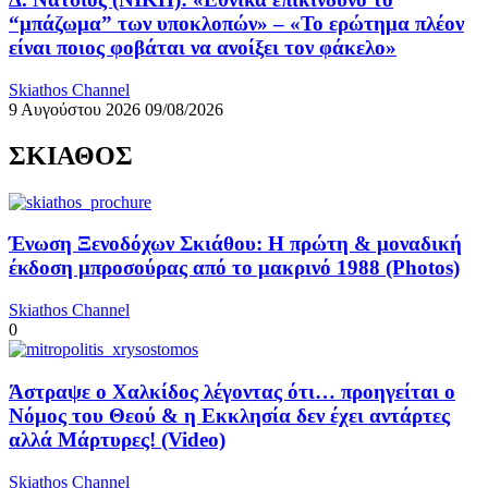
“μπάζωμα” των υποκλοπών» – «Το ερώτημα πλέον
είναι ποιος φοβάται να ανοίξει τον φάκελο»
Skiathos Channel
9 Αυγούστου 2026
09/08/2026
ΣΚΙΑΘΟΣ
Ένωση Ξενοδόχων Σκιάθου: Η πρώτη & μοναδική
έκδοση μπροσούρας από το μακρινό 1988 (Photos)
Skiathos Channel
0
Άστραψε ο Χαλκίδος λέγοντας ότι… προηγείται ο
Νόμος του Θεού & η Εκκλησία δεν έχει αντάρτες
αλλά Μάρτυρες! (Video)
Skiathos Channel