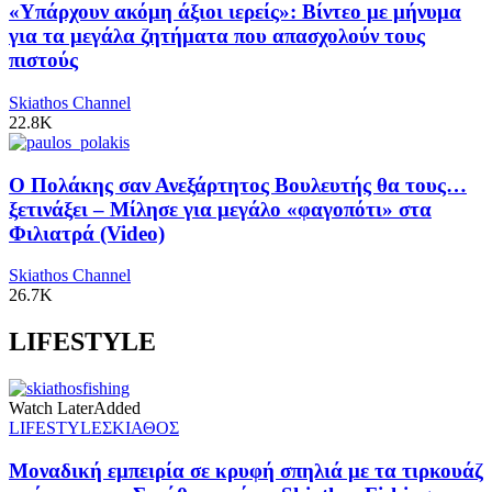
«Υπάρχουν ακόμη άξιοι ιερείς»: Βίντεο με μήνυμα
για τα μεγάλα ζητήματα που απασχολούν τους
πιστούς
Skiathos Channel
22.8K
Ο Πολάκης σαν Ανεξάρτητος Βουλευτής θα τους…
ξετινάξει – Μίλησε για μεγάλο «φαγοπότι» στα
Φιλιατρά (Video)
Skiathos Channel
26.7K
LIFESTYLE
Watch Later
Added
LIFESTYLE
ΣΚΙΑΘΟΣ
Μοναδική εμπειρία σε κρυφή σπηλιά με τα τιρκουάζ