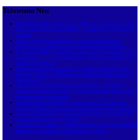
Τελευταία Νέα
Φαίη Σκορδά: Η απόδραση στη Νάξο με την οικογένειά της
και τον Αλέξανδρο Αθανασιάδη – Το dinner με τον Αντώνη
Πιτταρά
«Σώστε την ελιά του Πηλίου!» – Μάχη Μιτζικού για
συνδεδεμένη ενίσχυση στους παραδοσιακούς ελαιώνες
Δ. Νατσιός (ΝΙΚΗ): «Εθνικά επικίνδυνο το “μπάζωμα” των
υποκλοπών» – «Το ερώτημα πλέον είναι ποιος φοβάται να
ανοίξει τον φάκελο»
Ο Πασχάλης στη Σκόπελο για… «χρυσές αναμνήσεις» &
διακοπές – Μαζί του Πρόδρομος Καθηνιώτης & Χρήστος
Παλαιολόγος!
«Σύγχρονος πατριωτισμός ή Ραγιαδισμός;» – Σκληρή
επίθεση Καμπισιούλη (ΝΙΚΗ) στην κυβέρνηση για σημαία,
οικογένεια & δημογραφικό
Δημήτρης Νατσιός (ΝΙΚΗ) από τον Σοχό: «Το φως του
Χριστού δείχνει τον δρόμο της αναγέννησης & της ελπίδας»
Πολύ υψηλός κίνδυνος πυρκαγιάς (κατηγορία κινδύνου 4)
για αύριο Δευτέρα 10 Αυγούστου
Ο Χαριτοδιπλωμένος… έβαλε φωτιά στη νύχτα της Σκιάθου!
Τραγούδι, κέφι & εκλεκτή παρέα στο Carnayo