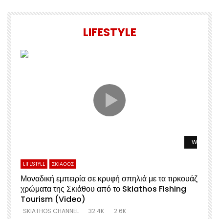
LIFESTYLE
Watch La
LIFESTYLE
ΣΚΙΑΘΟΣ
Μοναδική εμπειρία σε κρυφή σπηλιά με τα τιρκουάζ
χρώματα της Σκιάθου από το Skiathos Fishing
Σ
Tourism (Video)
SKIATHOS CHANNEL
32.4K
2.6K