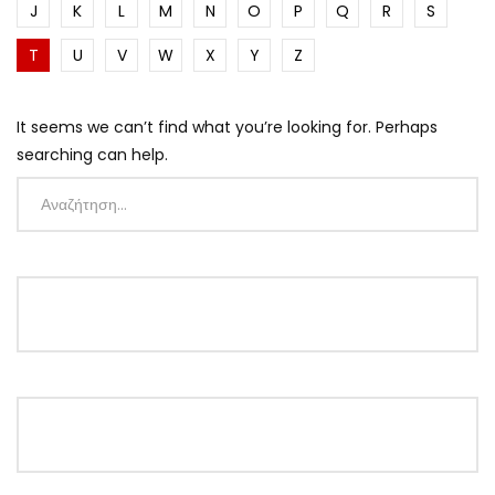
J
K
L
M
N
O
P
Q
R
S
T
U
V
W
X
Y
Z
It seems we can’t find what you’re looking for. Perhaps
searching can help.