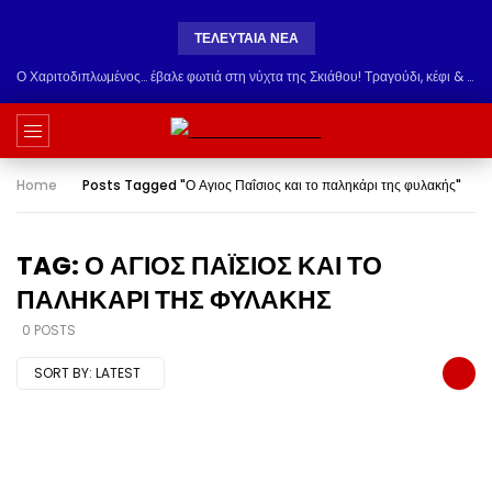
ΤΕΛΕΥΤΑΊΑ ΝΈΑ
Ο Χαριτοδιπλωμένος… έβαλε φωτιά στη νύχτα της Σκιάθου! Τραγούδι, κέφι & εκλεκτή παρέα στο Carnayo
Home
Posts Tagged "Ο Αγιος Παΐσιος και το παληκάρι της φυλακής"
TAG: Ο ΑΓΙΟΣ ΠΑΪ́ΣΙΟΣ ΚΑΙ ΤΟ
ΠΑΛΗΚΆΡΙ ΤΗΣ ΦΥΛΑΚΉΣ
0 POSTS
SORT BY:
LATEST