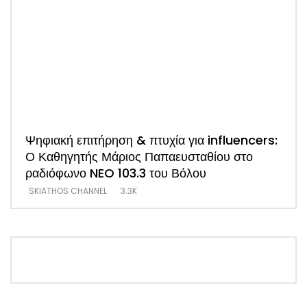
Ψηφιακή επιτήρηση & πτυχία για influencers:
ΑΠΟ
Ο Καθηγητής Μάριος Παπαευσταθίου στο
νέο
ραδιόφωνο NEO 103.3 του Βόλου
Τσα
SKIATHOS CHANNEL
3.3K
SKI