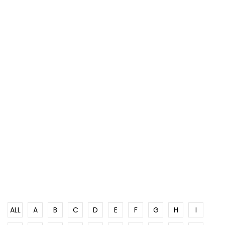
ALL
A
B
C
D
E
F
G
H
I