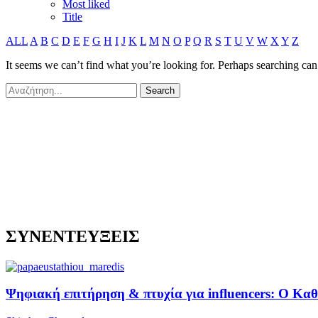
Most liked
Title
ALL
A
B
C
D
E
F
G
H
I
J
K
L
M
N
O
P
Q
R
S
T
U
V
W
X
Y
Z
It seems we can’t find what you’re looking for. Perhaps searching can
ΣΥΝΕΝΤΕΥΞΕΙΣ
Ψηφιακή επιτήρηση & πτυχία για influencers: Ο Κ