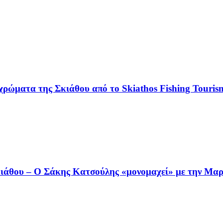
χρώματα της Σκιάθου από το Skiathos Fishing Tourism
άθου – Ο Σάκης Κατσούλης «μονομαχεί» με την Μαρι