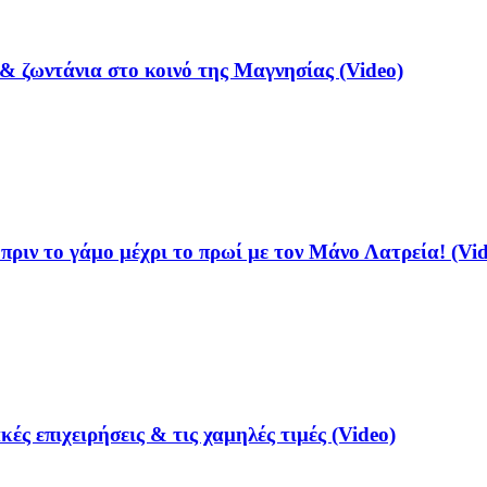
& ζωντάνια στο κοινό της Μαγνησίας (Video)
ριν το γάμο μέχρι το πρωί με τον Μάνο Λατρεία! (Vid
ές επιχειρήσεις & τις χαμηλές τιμές (Video)