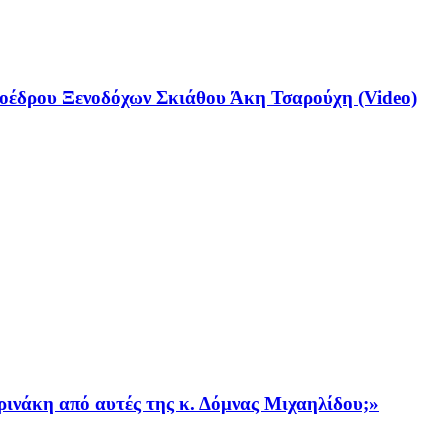
έδρου Ξενοδόχων Σκιάθου Άκη Τσαρούχη (Video)
ρινάκη από αυτές της κ. Δόμνας Μιχαηλίδου;»