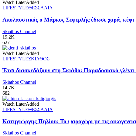
Watch Later
Added
LIFESTYLE
ΘΕΣΣΑΛΙΑ
Απολαυστικός ο Μάρκος Σεφερλής έδωσε χαρά, κέφι 
Skiathos Channel
19.2K
627
Watch Later
Added
LIFESTYLE
ΣΚΙΑΘΟΣ
Έτσι διασκεδάζουν στη Σκιάθο: Παραδοσιακό γλέντι π
Skiathos Channel
14.7K
682
Watch Later
Added
LIFESTYLE
ΘΕΣΣΑΛΙΑ
Κατηγιώργης Πηλίου: Το ψαροχώρι με τις οικογενειακ
Skiathos Channel