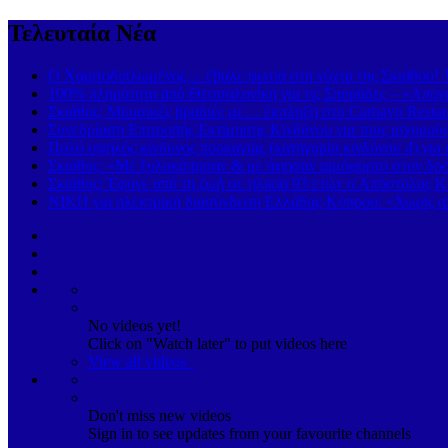
Τελευταία Νέα
Ο Χαριτοδιπλωμένος… έβαλε φωτιά στη νύχτα της Σκιάθου! Τ
100% πληρότητα από Θεσσαλονίκη για τις Σποράδες – «Απογε
Σκιάθος: Μουσικές βραδιές με… έκπληξη στο Carnayo Restau
Συνεδρίαση Επιτροπής Εκτίμησης Κινδύνου για τους ισχυρού
Πολύ υψηλός κίνδυνος πυρκαγιάς (κατηγορία κινδύνου 4) γι
Σκιάθος: «Με ξυλοκόπησαν & με άφησαν αιμόφυρτο στον δρόμ
Σκιάθος: Έφυγε από τη ζωή σε ηλικία 93 ετών ο Απόστολος Κ
ΝΙΚΗ για ηλεκτρική διασύνδεση Ελλάδας-Κύπρου: «Χωρίς απ
No videos yet!
Click on "Watch later" to put videos here
View all videos
Don't miss new videos
Sign in to see updates from your favourite channels