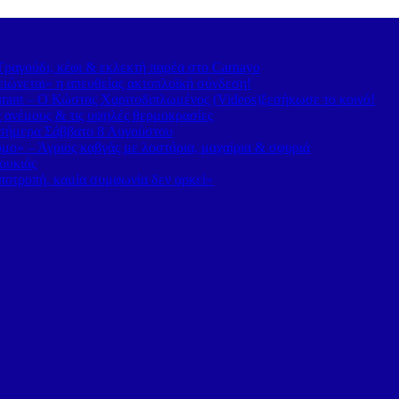
ραγούδι, κέφι & εκλεκτή παρέα στο Carnayo
ιώνεται» η απευθείας ακτοπλοϊκή σύνδεση!
rant – Ο Κώστας Χαριτοδιπλωμένος (Videos)ξεσήκωσε το κοινό!
ς ανέμους & τις υψηλές θερμοκρασίες
α σήμερα Σάββατο 8 Αυγούστου
ο» – Άγριος καβγάς με λοστάρια, μαχαίρια & σφυριά
ουκιάς
οτροπή, καμία συμφωνία δεν αρκεί»