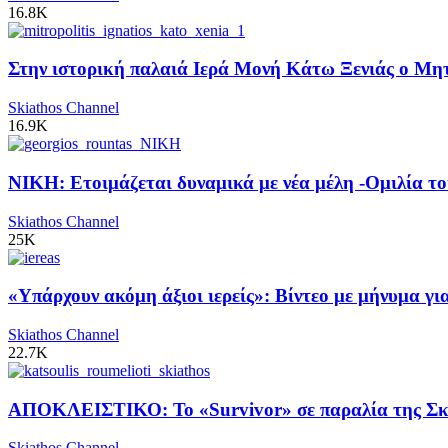
16.8K
Στην ιστορική παλαιά Ιερά Μονή Κάτω Ξενιάς ο Μητρ
Skiathos Channel
16.9K
ΝΙΚΗ: Ετοιμάζεται δυναμικά με νέα μέλη -Ομιλία το
Skiathos Channel
25K
«Υπάρχουν ακόμη άξιοι ιερείς»: Βίντεο με μήνυμα γ
Skiathos Channel
22.7K
ΑΠΟΚΛΕΙΣΤΙΚΟ: Το «Survivor» σε παραλία της Σκι
Skiathos Channel