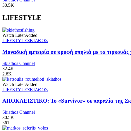
30.5K
LIFESTYLE
Watch Later
Added
LIFESTYLE
ΣΚΙΑΘΟΣ
Μοναδική εμπειρία σε κρυφή σπηλιά με τα τιρκουάζ 
Skiathos Channel
32.4K
2.6K
Watch Later
Added
LIFESTYLE
ΣΚΙΑΘΟΣ
ΑΠΟΚΛΕΙΣΤΙΚΟ: Το «Survivor» σε παραλία της Σκι
Skiathos Channel
30.5K
361