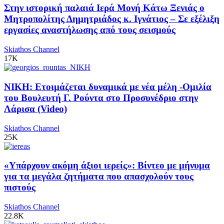
Στην ιστορική παλαιά Ιερά Μονή Κάτω Ξενιάς ο
Μητροπολίτης Δημητριάδος κ. Ιγνάτιος – Σε εξέλιξη
εργασίες αναστήλωσης από τους σεισμούς
Skiathos Channel
17K
ΝΙΚΗ: Ετοιμάζεται δυναμικά με νέα μέλη -Ομιλία
του Βουλευτή Γ. Ρούντα στο Προσυνέδριο στην
Λάρισα (Video)
Skiathos Channel
25K
«Υπάρχουν ακόμη άξιοι ιερείς»: Βίντεο με μήνυμα
για τα μεγάλα ζητήματα που απασχολούν τους
πιστούς
Skiathos Channel
22.8K