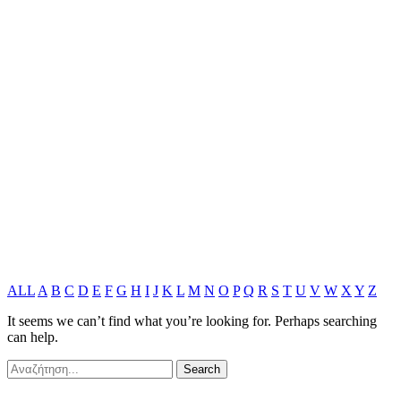
ALL
A
B
C
D
E
F
G
H
I
J
K
L
M
N
O
P
Q
R
S
T
U
V
W
X
Y
Z
It seems we can’t find what you’re looking for. Perhaps searching
can help.