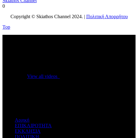
Skiathos Channel
0
Copyright © Skiathos Channel 2024. |
Πολιτική Απορρήτου
Top
No videos yet!
Click on "Watch later" to put videos here
View all videos
Don't miss new videos
Sign in to see updates from your favourite channels
Αρχική
ΕΠΙΚΑΙΡΟΤΗΤΑ
ΕΚΚΛΗΣΙΑ
ΠΟΛΙΤΙΚΗ