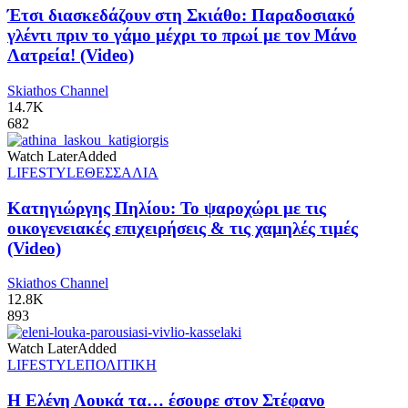
Έτσι διασκεδάζουν στη Σκιάθο: Παραδοσιακό
γλέντι πριν το γάμο μέχρι το πρωί με τον Μάνο
Λατρεία! (Video)
Skiathos Channel
14.7K
682
Watch Later
Added
LIFESTYLE
ΘΕΣΣΑΛΙΑ
Κατηγιώργης Πηλίου: Το ψαροχώρι με τις
οικογενειακές επιχειρήσεις & τις χαμηλές τιμές
(Video)
Skiathos Channel
12.8K
893
Watch Later
Added
LIFESTYLE
ΠΟΛΙΤΙΚΗ
Η Ελένη Λουκά τα… έσουρε στον Στέφανο