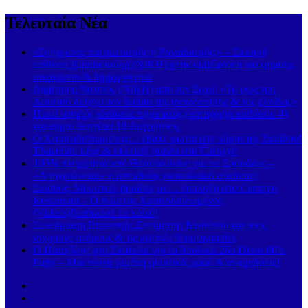
Τελευταία Νέα
«Σύγχρονος πατριωτισμός ή Ραγιαδισμός;» – Σκληρή
επίθεση Καμπισιούλη (ΝΙΚΗ) στην κυβέρνηση για σημαία,
οικογένεια & δημογραφικό
Δημήτρης Νατσιός (ΝΙΚΗ) από τον Σοχό: «Το φως του
Χριστού δείχνει τον δρόμο της αναγέννησης & της ελπίδας»
Πολύ υψηλός κίνδυνος πυρκαγιάς (κατηγορία κινδύνου 4)
για αύριο Δευτέρα 10 Αυγούστου
Ο Χαριτοδιπλωμένος… έβαλε φωτιά στη νύχτα της Σκιάθου!
Τραγούδι, κέφι & εκλεκτή παρέα στο Carnayo
100% πληρότητα από Θεσσαλονίκη για τις Σποράδες –
«Απογειώνεται» η απευθείας ακτοπλοϊκή σύνδεση!
Σκιάθος: Μουσικές βραδιές με… έκπληξη στο Carnayo
Restaurant – Ο Κώστας Χαριτοδιπλωμένος
(Videos)ξεσήκωσε το κοινό!
Συνεδρίαση Επιτροπής Εκτίμησης Κινδύνου για τους
ισχυρούς ανέμους & τις υψηλές θερμοκρασίες
Ο Πασχάλης στη Σκόπελο για το θρυλικό 26ο Disco 80’s
Party – Μια νύχτα γεμάτη μουσική, χορό & αναμνήσεις!