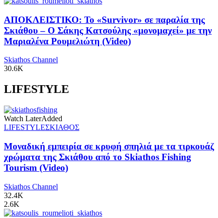
ΑΠΟΚΛΕΙΣΤΙΚΟ: Το «Survivor» σε παραλία της
Σκιάθου – Ο Σάκης Κατσούλης «μονομαχεί» με την
Μαριαλένα Ρουμελιώτη (Video)
Skiathos Channel
30.6K
LIFESTYLE
Watch Later
Added
LIFESTYLE
ΣΚΙΑΘΟΣ
Μοναδική εμπειρία σε κρυφή σπηλιά με τα τιρκουάζ
χρώματα της Σκιάθου από το Skiathos Fishing
Tourism (Video)
Skiathos Channel
32.4K
2.6K