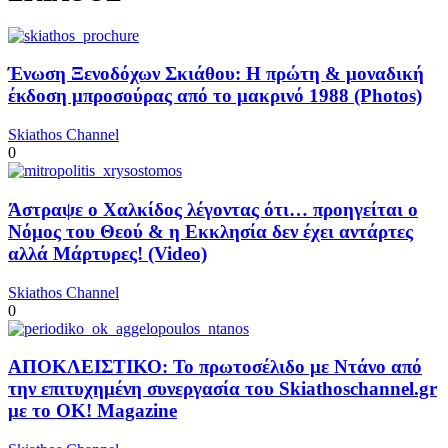
Ένωση Ξενοδόχων Σκιάθου: Η πρώτη & μοναδική
έκδοση μπροσούρας από το μακρινό 1988 (Photos)
Skiathos Channel
0
Άστραψε ο Χαλκίδος λέγοντας ότι… προηγείται ο
Νόμος του Θεού & η Εκκλησία δεν έχει αντάρτες
αλλά Μάρτυρες! (Video)
Skiathos Channel
0
ΑΠΟΚΛΕΙΣΤΙΚΟ: Το πρωτοσέλιδο με Ντάνο από
την επιτυχημένη συνεργασία του Skiathoschannel.gr
με το OK! Magazine