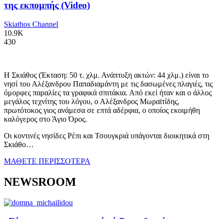
της εκπομπής (Video)
Skiathos Channel
10.9K
430
Η Σκιάθος (Έκταση: 50 τ. χλμ. Ανάπτυξη ακτών: 44 χλμ.) είναι το
νησί του Αλέξανδρου Παπαδιαμάντη με τις δασωμένες πλαγιές, τις
όμορφες παραλίες τα γραφικά σπιτάκια. Από εκεί ήταν και ο άλλος
μεγάλος τεχνίτης του λόγου, ο Αλέξανδρος Μωραϊτίδης,
πρωτότοκος γιος ανάμεσα σε επτά αδέρφια, ο οποίος εκοιμήθη
καλόγερος στο Άγιο Όρος.
Οι κοντινές νησίδες Ρέπι και Τσουγκριά υπάγονται διοικητικά στη
Σκιάθο…
ΜΑΘΕΤΕ ΠΕΡΙΣΣΟΤΕΡΑ
NEWSROOM