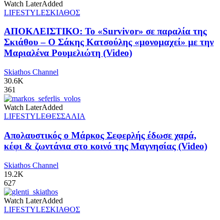
Watch Later
Added
LIFESTYLE
ΣΚΙΑΘΟΣ
ΑΠΟΚΛΕΙΣΤΙΚΟ: Το «Survivor» σε παραλία της
Σκιάθου – Ο Σάκης Κατσούλης «μονομαχεί» με την
Μαριαλένα Ρουμελιώτη (Video)
Skiathos Channel
30.6K
361
Watch Later
Added
LIFESTYLE
ΘΕΣΣΑΛΙΑ
Απολαυστικός ο Μάρκος Σεφερλής έδωσε χαρά,
κέφι & ζωντάνια στο κοινό της Μαγνησίας (Video)
Skiathos Channel
19.2K
627
Watch Later
Added
LIFESTYLE
ΣΚΙΑΘΟΣ