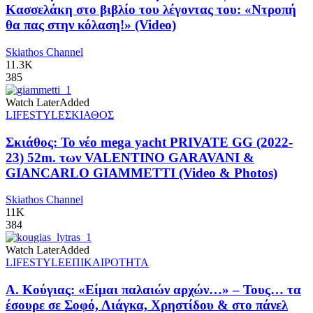
Κασσελάκη στο βιβλίο του λέγοντας του: «Ντροπή
θα πας στην κόλαση!» (Video)
Skiathos Channel
11.3K
385
Watch Later
Added
LIFESTYLE
ΣΚΙΑΘΟΣ
Σκιάθος: Το νέο mega yacht PRIVATE GG (2022-
23) 52m. των VALENTINO GARAVANI &
GIANCARLO GIAMMETTI (Video & Photos)
Skiathos Channel
11K
384
Watch Later
Added
LIFESTYLE
ΕΠΙΚΑΙΡΟΤΗΤΑ
Α. Κούγιας: «Είμαι παλαιών αρχών…» – Τους… τα
έσουρε σε Σοφό, Λιάγκα, Χρηστίδου & στο πάνελ