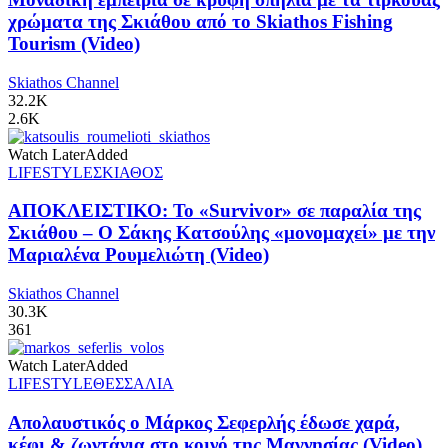
χρώματα της Σκιάθου από το Skiathos Fishing
Tourism (Video)
Skiathos Channel
32.2K
2.6K
Watch Later
Added
LIFESTYLE
ΣΚΙΑΘΟΣ
ΑΠΟΚΛΕΙΣΤΙΚΟ: Το «Survivor» σε παραλία της
Σκιάθου – Ο Σάκης Κατσούλης «μονομαχεί» με την
Μαριαλένα Ρουμελιώτη (Video)
Skiathos Channel
30.3K
361
Watch Later
Added
LIFESTYLE
ΘΕΣΣΑΛΙΑ
Απολαυστικός ο Μάρκος Σεφερλής έδωσε χαρά,
κέφι & ζωντάνια στο κοινό της Μαγνησίας (Video)