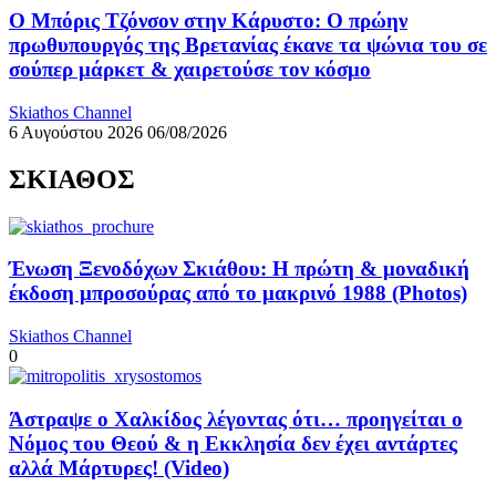
Ο Μπόρις Τζόνσον στην Κάρυστο: Ο πρώην
πρωθυπουργός της Βρετανίας έκανε τα ψώνια του σε
σούπερ μάρκετ & χαιρετούσε τον κόσμο
Skiathos Channel
6 Αυγούστου 2026
06/08/2026
ΣΚΙΑΘΟΣ
Ένωση Ξενοδόχων Σκιάθου: Η πρώτη & μοναδική
έκδοση μπροσούρας από το μακρινό 1988 (Photos)
Skiathos Channel
0
Άστραψε ο Χαλκίδος λέγοντας ότι… προηγείται ο
Νόμος του Θεού & η Εκκλησία δεν έχει αντάρτες
αλλά Μάρτυρες! (Video)