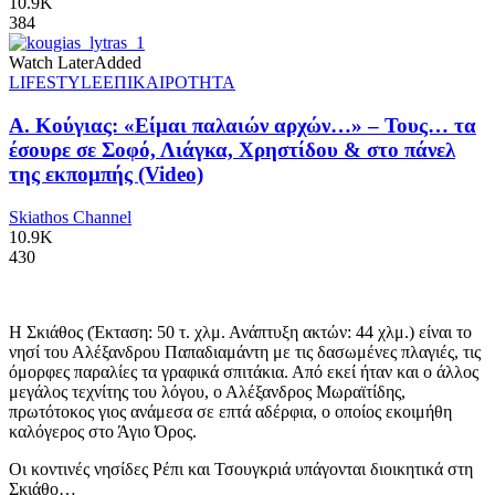
10.9K
384
Watch Later
Added
LIFESTYLE
ΕΠΙΚΑΙΡΟΤΗΤΑ
Α. Κούγιας: «Είμαι παλαιών αρχών…» – Τους… τα
έσουρε σε Σοφό, Λιάγκα, Χρηστίδου & στο πάνελ
της εκπομπής (Video)
Skiathos Channel
10.9K
430
Η Σκιάθος (Έκταση: 50 τ. χλμ. Ανάπτυξη ακτών: 44 χλμ.) είναι το
νησί του Αλέξανδρου Παπαδιαμάντη με τις δασωμένες πλαγιές, τις
όμορφες παραλίες τα γραφικά σπιτάκια. Από εκεί ήταν και ο άλλος
μεγάλος τεχνίτης του λόγου, ο Αλέξανδρος Μωραϊτίδης,
πρωτότοκος γιος ανάμεσα σε επτά αδέρφια, ο οποίος εκοιμήθη
καλόγερος στο Άγιο Όρος.
Οι κοντινές νησίδες Ρέπι και Τσουγκριά υπάγονται διοικητικά στη
Σκιάθο…