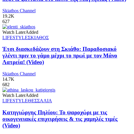
Skiathos Channel
19.2K
627
Watch Later
Added
LIFESTYLE
ΣΚΙΑΘΟΣ
Έτσι διασκεδάζουν στη Σκιάθο: Παραδοσιακό
γλέντι πριν το γάμο μέχρι το πρωί με τον Μάνο
Λατρεία! (Video)
Skiathos Channel
14.7K
682
Watch Later
Added
LIFESTYLE
ΘΕΣΣΑΛΙΑ
Κατηγιώργης Πηλίου: Το ψαροχώρι με τις
οικογενειακές επιχειρήσεις & τις χαμηλές τιμές
(Video)