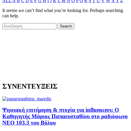
ALL
A
B
C
D
E
F
G
H
I
J
K
L
M
N
O
P
Q
R
S
T
U
V
W
X
Y
Z
It seems we can’t find what you’re looking for. Perhaps searching
can help.
ΣΥΝΕΝΤΕΥΞΕΙΣ
Ψηφιακή επιτήρηση & πτυχία για influencers: Ο
Καθηγητής Μάριος Παπαευσταθίου στο ραδιόφωνο
NEO 103.3 του Βόλου