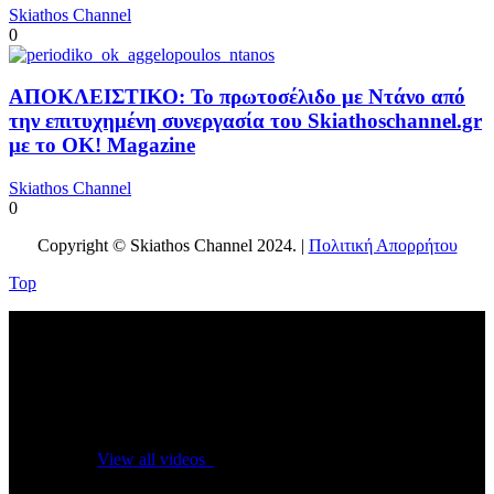
Skiathos Channel
0
ΑΠΟΚΛΕΙΣΤΙΚΟ: Το πρωτοσέλιδο με Ντάνο από
την επιτυχημένη συνεργασία του Skiathoschannel.gr
με το OK! Magazine
Skiathos Channel
0
Copyright © Skiathos Channel 2024. |
Πολιτική Απορρήτου
Top
No videos yet!
Click on "Watch later" to put videos here
View all videos