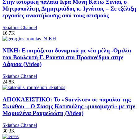
Στην ιστορική παλαιά Ιερά Μονή Κάτω Ξενιάς ο
Μητροπολίτης Δημητριάδος κ. Ιγνάτιος – Σε εξέλιξη
εργασίες αναστήλωσης από τους σεισμούς
Skiathos Channel
16.7K
ΝΙΚΗ: Ετοιμάζεται δυναμικά με νέα μέλη -Ομιλία
του Βουλευτή Γ. Ρούντα στο Προσυνέδριο στην
Λάρισα (Video)
Skiathos Channel
24.8K
ΑΠΟΚΛΕΙΣΤΙΚΟ: Το «Survivor» σε παραλία της
Σκιάθου – Ο Σάκης Κατσούλης «μονομαχεί» με την
Μαριαλένα Ρουμελιώτη (Video)
Skiathos Channel
30.3K