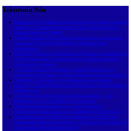
Τελευταία Νέα
Παρασκευή 7 & Σάββατο 8 Αυγούστου: Ζωντανές μουσικές
βραδιές στο Carnayo Restaurant! Δύο μοναδικά live στο
Alkyon Hotel στη Σκιάθο
Σκιάθος-Μονακό: Νέα διεθνής συμμαχία για τον βιώσιμο
τουρισμό! Στο νησί η Διευθύντρια Τουρισμού του
Πριγκιπάτου
Ο Μπόρις Τζόνσον στην Κάρυστο: Ο πρώην πρωθυπουργός
της Βρετανίας έκανε τα ψώνια του σε σούπερ μάρκετ &
χαιρετούσε τον κόσμο
«Ο πατήρ Γεράσιμος Φωκάς, ο μικρός Τζόσουα & το
συγκλονιστικό όραμα» – Η μαρτυρία που συγκινεί πιστούς
Σκόπελος: «Χτύπημα» στο κύκλωμα του «κόκκινου
χρυσού» – Κατασχέθηκαν προστατευόμενα κοράλλια αξίας
800.000 ευρώ
Το βίντεο που πρέπει να δεις, Έλληνα: Διάλεξε… τον
Μηταράκη ή τον Άγιο Σάββα του Αχιλλέως!
ΝΙΚΗ κατά κυβέρνησης για τις νέες ταυτότητες:
«Ηλεκτρονικό φακέλωμα χωρίς διαφάνεια & απαντήσεις»
Καμπανάκι από τη ΝΙΚΗ για τη Μαγνησία: «1.300 νέα
περιστατικά καρκίνου τον χρόνο – Η περιοχή δεν μπορεί να
μείνει χωρίς Ογκολογική Κλινική»