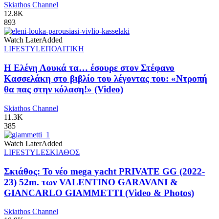
Skiathos Channel
12.8K
893
Watch Later
Added
LIFESTYLE
ΠΟΛΙΤΙΚΗ
Η Ελένη Λουκά τα… έσουρε στον Στέφανο
Κασσελάκη στο βιβλίο του λέγοντας του: «Ντροπή
θα πας στην κόλαση!» (Video)
Skiathos Channel
11.3K
385
Watch Later
Added
LIFESTYLE
ΣΚΙΑΘΟΣ
Σκιάθος: Το νέο mega yacht PRIVATE GG (2022-
23) 52m. των VALENTINO GARAVANI &
GIANCARLO GIAMMETTI (Video & Photos)
Skiathos Channel