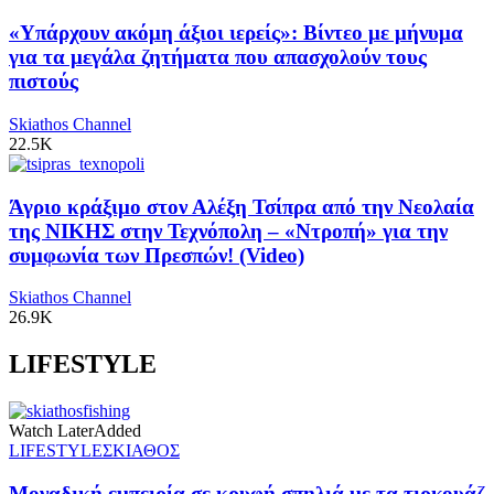
«Υπάρχουν ακόμη άξιοι ιερείς»: Βίντεο με μήνυμα
για τα μεγάλα ζητήματα που απασχολούν τους
πιστούς
Skiathos Channel
22.5K
Άγριο κράξιμο στον Αλέξη Τσίπρα από την Νεολαία
της ΝΙΚΗΣ στην Τεχνόπολη – «Ντροπή» για την
συμφωνία των Πρεσπών! (Video)
Skiathos Channel
26.9K
LIFESTYLE
Watch Later
Added
LIFESTYLE
ΣΚΙΑΘΟΣ
Μοναδική εμπειρία σε κρυφή σπηλιά με τα τιρκουάζ