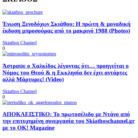
Ένωση Ξενοδόχων Σκιάθου: Η πρώτη & μοναδική
έκδοση μπροσούρας από το μακρινό 1988 (Photos)
Skiathos Channel
0
Άστραψε ο Χαλκίδος λέγοντας ότι… προηγείται ο
Νόμος του Θεού & η Εκκλησία δεν έχει αντάρτες
αλλά Μάρτυρες! (Video)
Skiathos Channel
0
ΑΠΟΚΛΕΙΣΤΙΚΟ: Το πρωτοσέλιδο με Ντάνο από
την επιτυχημένη συνεργασία του Skiathoschannel.gr
με το OK! Magazine