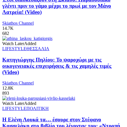
γλέντι πριν το γάμο μέχρι το πρωί με τον Μάνο
Λατρεία! (Video)
Skiathos Channel
14.7K
682
Watch Later
Added
LIFESTYLE
ΘΕΣΣΑΛΙΑ
Κατηγιώργης Πηλίου: Το ψαροχώρι με τις
οικογενειακές επιχειρήσεις & τις χαμηλές τιμές
(Video)
Skiathos Channel
12.8K
893
Watch Later
Added
LIFESTYLE
ΠΟΛΙΤΙΚΗ
Η Ελένη Λουκά τα… έσουρε στον Στέφανο
Κασσελάκη στο βιβλίο του λέγοντας του: «Ντροπή