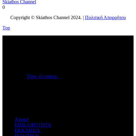
Skiathos Channel
0
Copyright © Skiathos Channel 2024. |
Πολιτική Απορρήτου
Top
No videos yet!
Click on "Watch later" to put videos here
View all videos
Don't miss new videos
Sign in to see updates from your favourite channels
Αρχική
ΕΠΙΚΑΙΡΟΤΗΤΑ
ΕΚΚΛΗΣΙΑ
ΠΟΛΙΤΙΚΗ