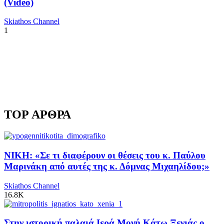
(Video)
Skiathos Channel
1
TOP ΑΡΘΡΑ
ΝΙΚΗ: «Σε τι διαφέρουν οι θέσεις του κ. Παύλου
Μαρινάκη από αυτές της κ. Δόμνας Μιχαηλίδου;»
Skiathos Channel
16.8K
Στην ιστορική παλαιά Ιερά Μονή Κάτω Ξενιάς ο