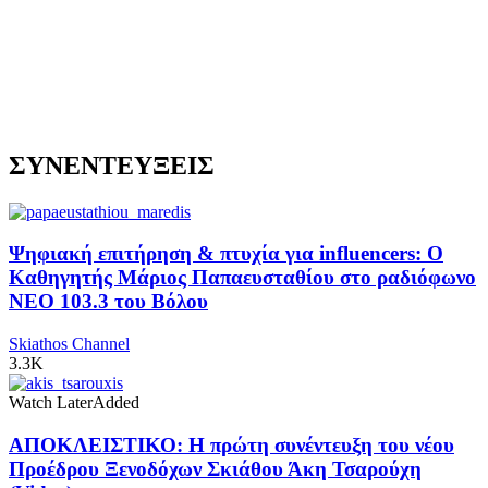
ΣΥΝΕΝΤΕΥΞΕΙΣ
Ψηφιακή επιτήρηση & πτυχία για influencers: Ο
Καθηγητής Μάριος Παπαευσταθίου στο ραδιόφωνο
NEO 103.3 του Βόλου
Skiathos Channel
3.3K
Watch Later
Added
ΑΠΟΚΛΕΙΣΤΙΚΟ: Η πρώτη συνέντευξη του νέου
Προέδρου Ξενοδόχων Σκιάθου Άκη Τσαρούχη