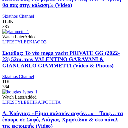
θα πας στην κόλαση!» (Video)
Skiathos Channel
11.3K
385
Watch Later
Added
LIFESTYLE
ΣΚΙΑΘΟΣ
Σκιάθος: Το νέο mega yacht PRIVATE GG (2022-
23) 52m. των VALENTINO GARAVANI &
GIANCARLO GIAMMETTI (Video & Photos)
Skiathos Channel
11K
384
Watch Later
Added
LIFESTYLE
ΕΠΙΚΑΙΡΟΤΗΤΑ
Α. Κούγιας: «Είμαι παλαιών αρχών…» – Τους… τα
έσουρε σε Σοφό, Λιάγκα, Χρηστίδου & στο πάνελ
της εκπομπής (Video)