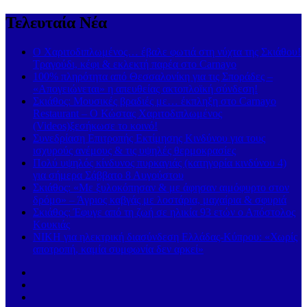
Τελευταία Νέα
Ο Χαριτοδιπλωμένος… έβαλε φωτιά στη νύχτα της Σκιάθου!
Τραγούδι, κέφι & εκλεκτή παρέα στο Carnayo
100% πληρότητα από Θεσσαλονίκη για τις Σποράδες –
«Απογειώνεται» η απευθείας ακτοπλοϊκή σύνδεση!
Σκιάθος: Μουσικές βραδιές με… έκπληξη στο Carnayo
Restaurant – Ο Κώστας Χαριτοδιπλωμένος
(Videos)ξεσήκωσε το κοινό!
Συνεδρίαση Επιτροπής Εκτίμησης Κινδύνου για τους
ισχυρούς ανέμους & τις υψηλές θερμοκρασίες
Πολύ υψηλός κίνδυνος πυρκαγιάς (κατηγορία κινδύνου 4)
για σήμερα Σάββατο 8 Αυγούστου
Σκιάθος: «Με ξυλοκόπησαν & με άφησαν αιμόφυρτο στον
δρόμο» – Άγριος καβγάς με λοστάρια, μαχαίρια & σφυριά
Σκιάθος: Έφυγε από τη ζωή σε ηλικία 93 ετών ο Απόστολος
Κουκιάς
ΝΙΚΗ για ηλεκτρική διασύνδεση Ελλάδας-Κύπρου: «Χωρίς
αποτροπή, καμία συμφωνία δεν αρκεί»