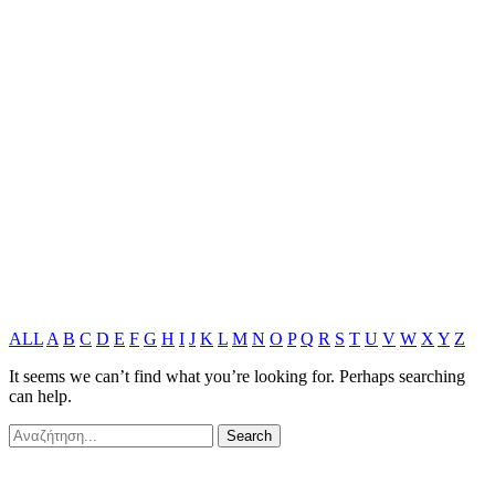
ALL
A
B
C
D
E
F
G
H
I
J
K
L
M
N
O
P
Q
R
S
T
U
V
W
X
Y
Z
It seems we can’t find what you’re looking for. Perhaps searching
can help.