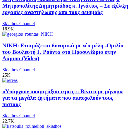
Μητροπολίτης Δημητριάδος κ. Ιγνάτιος – Σε εξέλιξη
εργασίες αναστήλωσης από τους σεισμούς
Skiathos Channel
16.9K
ΝΙΚΗ: Ετοιμάζεται δυναμικά με νέα μέλη -Ομιλία
του Βουλευτή Γ. Ρούντα στο Προσυνέδριο στην
Λάρισα (Video)
Skiathos Channel
25K
«Υπάρχουν ακόμη άξιοι ιερείς»: Βίντεο με μήνυμα
για τα μεγάλα ζητήματα που απασχολούν τους
πιστούς
Skiathos Channel
22.7K