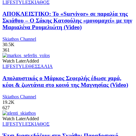
LIFESTYLE
ΣΚΙΑΘΟΣ
ΑΠΟΚΛΕΙΣΤΙΚΟ: Το «Survivor» σε παραλία της
Σκιάθου – Ο Σάκης Κατσούλης «μονομαχεί» με την
Μαριαλένα Ρουμελιώτη (Video)
Skiathos Channel
30.5K
361
Watch Later
Added
LIFESTYLE
ΘΕΣΣΑΛΙΑ
Απολαυστικός ο Μάρκος Σεφερλής έδωσε χαρά,
κέφι & ζωντάνια στο κοινό της Μαγνησίας (Video)
Skiathos Channel
19.2K
627
Watch Later
Added
LIFESTYLE
ΣΚΙΑΘΟΣ
Έτσι διασκεδάζουν στη Σκιάθο: Παραδοσιακό