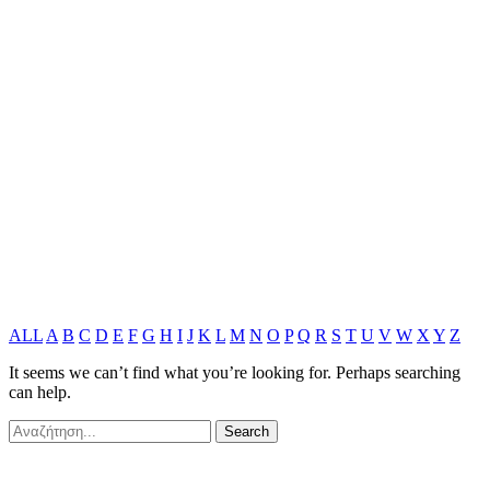
ALL
A
B
C
D
E
F
G
H
I
J
K
L
M
N
O
P
Q
R
S
T
U
V
W
X
Y
Z
It seems we can’t find what you’re looking for. Perhaps searching
can help.