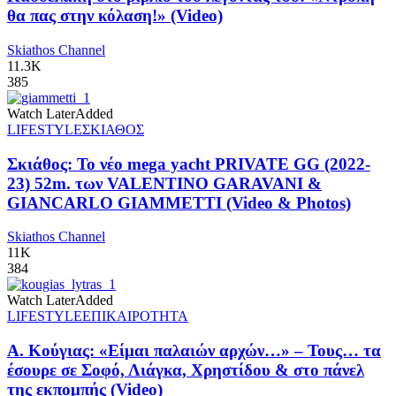
θα πας στην κόλαση!» (Video)
Skiathos Channel
11.3K
385
Watch Later
Added
LIFESTYLE
ΣΚΙΑΘΟΣ
Σκιάθος: Το νέο mega yacht PRIVATE GG (2022-
23) 52m. των VALENTINO GARAVANI &
GIANCARLO GIAMMETTI (Video & Photos)
Skiathos Channel
11K
384
Watch Later
Added
LIFESTYLE
ΕΠΙΚΑΙΡΟΤΗΤΑ
Α. Κούγιας: «Είμαι παλαιών αρχών…» – Τους… τα
έσουρε σε Σοφό, Λιάγκα, Χρηστίδου & στο πάνελ
της εκπομπής (Video)