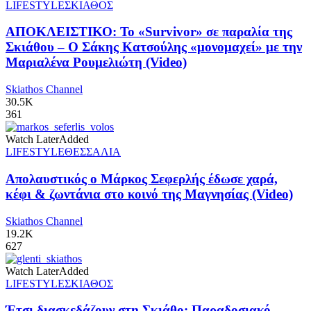
LIFESTYLE
ΣΚΙΑΘΟΣ
ΑΠΟΚΛΕΙΣΤΙΚΟ: Το «Survivor» σε παραλία της
Σκιάθου – Ο Σάκης Κατσούλης «μονομαχεί» με την
Μαριαλένα Ρουμελιώτη (Video)
Skiathos Channel
30.5K
361
Watch Later
Added
LIFESTYLE
ΘΕΣΣΑΛΙΑ
Απολαυστικός ο Μάρκος Σεφερλής έδωσε χαρά,
κέφι & ζωντάνια στο κοινό της Μαγνησίας (Video)
Skiathos Channel
19.2K
627
Watch Later
Added
LIFESTYLE
ΣΚΙΑΘΟΣ
Έτσι διασκεδάζουν στη Σκιάθο: Παραδοσιακό