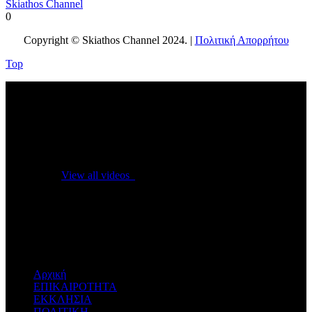
Skiathos Channel
0
Copyright © Skiathos Channel 2024. |
Πολιτική Απορρήτου
Top
No videos yet!
Click on "Watch later" to put videos here
View all videos
Don't miss new videos
Sign in to see updates from your favourite channels
Αρχική
ΕΠΙΚΑΙΡΟΤΗΤΑ
ΕΚΚΛΗΣΙΑ
ΠΟΛΙΤΙΚΗ