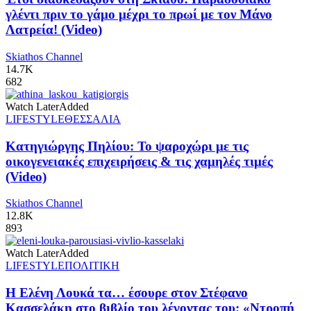
γλέντι πριν το γάμο μέχρι το πρωί με τον Μάνο
Λατρεία! (Video)
Skiathos Channel
14.7K
682
Watch Later
Added
LIFESTYLE
ΘΕΣΣΑΛΙΑ
Κατηγιώργης Πηλίου: Το ψαροχώρι με τις
οικογενειακές επιχειρήσεις & τις χαμηλές τιμές
(Video)
Skiathos Channel
12.8K
893
Watch Later
Added
LIFESTYLE
ΠΟΛΙΤΙΚΗ
Η Ελένη Λουκά τα… έσουρε στον Στέφανο
Κασσελάκη στο βιβλίο του λέγοντας του: «Ντροπή