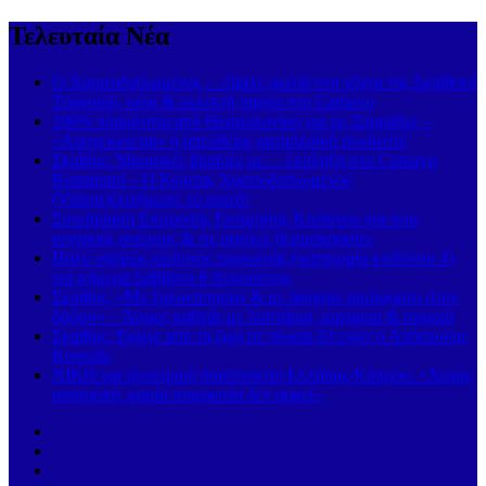
Τελευταία Νέα
Ο Χαριτοδιπλωμένος… έβαλε φωτιά στη νύχτα της Σκιάθου!
Τραγούδι, κέφι & εκλεκτή παρέα στο Carnayo
100% πληρότητα από Θεσσαλονίκη για τις Σποράδες –
«Απογειώνεται» η απευθείας ακτοπλοϊκή σύνδεση!
Σκιάθος: Μουσικές βραδιές με… έκπληξη στο Carnayo
Restaurant – Ο Κώστας Χαριτοδιπλωμένος
(Videos)ξεσήκωσε το κοινό!
Συνεδρίαση Επιτροπής Εκτίμησης Κινδύνου για τους
ισχυρούς ανέμους & τις υψηλές θερμοκρασίες
Πολύ υψηλός κίνδυνος πυρκαγιάς (κατηγορία κινδύνου 4)
για σήμερα Σάββατο 8 Αυγούστου
Σκιάθος: «Με ξυλοκόπησαν & με άφησαν αιμόφυρτο στον
δρόμο» – Άγριος καβγάς με λοστάρια, μαχαίρια & σφυριά
Σκιάθος: Έφυγε από τη ζωή σε ηλικία 93 ετών ο Απόστολος
Κουκιάς
ΝΙΚΗ για ηλεκτρική διασύνδεση Ελλάδας-Κύπρου: «Χωρίς
αποτροπή, καμία συμφωνία δεν αρκεί»