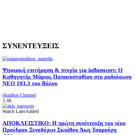
ΣΥΝΕΝΤΕΥΞΕΙΣ
Ψηφιακή επιτήρηση & πτυχία για influencers: Ο
Καθηγητής Μάριος Παπαευσταθίου στο ραδιόφωνο
NEO 103.3 του Βόλου
Skiathos Channel
3.3K
Watch Later
Added
ΑΠΟΚΛΕΙΣΤΙΚΟ: Η πρώτη συνέντευξη του νέου
Προέδρου Ξενοδόχων Σκιάθου Άκη Τσαρούχη