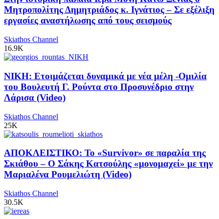
Μητροπολίτης Δημητριάδος κ. Ιγνάτιος – Σε εξέλιξη
εργασίες αναστήλωσης από τους σεισμούς
Skiathos Channel
16.9K
ΝΙΚΗ: Ετοιμάζεται δυναμικά με νέα μέλη -Ομιλία
του Βουλευτή Γ. Ρούντα στο Προσυνέδριο στην
Λάρισα (Video)
Skiathos Channel
25K
ΑΠΟΚΛΕΙΣΤΙΚΟ: Το «Survivor» σε παραλία της
Σκιάθου – Ο Σάκης Κατσούλης «μονομαχεί» με την
Μαριαλένα Ρουμελιώτη (Video)
Skiathos Channel
30.5K