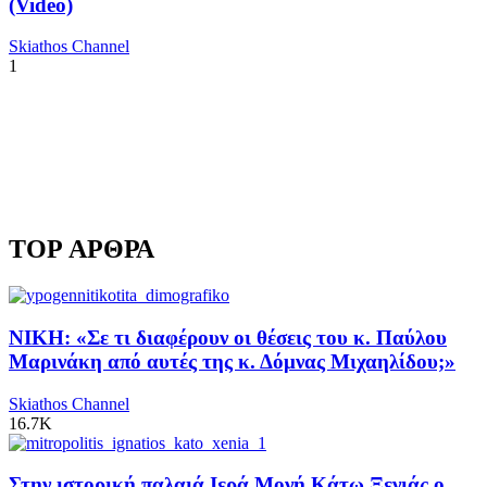
(Video)
Skiathos Channel
1
TOP ΑΡΘΡΑ
ΝΙΚΗ: «Σε τι διαφέρουν οι θέσεις του κ. Παύλου
Μαρινάκη από αυτές της κ. Δόμνας Μιχαηλίδου;»
Skiathos Channel
16.7K
Στην ιστορική παλαιά Ιερά Μονή Κάτω Ξενιάς ο