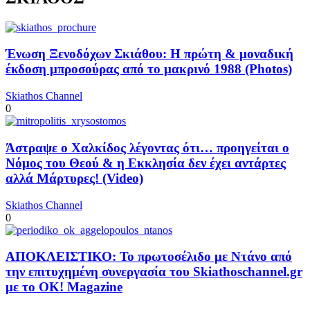
Ένωση Ξενοδόχων Σκιάθου: Η πρώτη & μοναδική
έκδοση μπροσούρας από το μακρινό 1988 (Photos)
Skiathos Channel
0
Άστραψε ο Χαλκίδος λέγοντας ότι… προηγείται ο
Νόμος του Θεού & η Εκκλησία δεν έχει αντάρτες
αλλά Μάρτυρες! (Video)
Skiathos Channel
0
ΑΠΟΚΛΕΙΣΤΙΚΟ: Το πρωτοσέλιδο με Ντάνο από
την επιτυχημένη συνεργασία του Skiathoschannel.gr
με το OK! Magazine