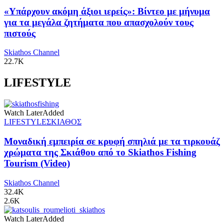
«Υπάρχουν ακόμη άξιοι ιερείς»: Βίντεο με μήνυμα
για τα μεγάλα ζητήματα που απασχολούν τους
πιστούς
Skiathos Channel
22.7K
LIFESTYLE
Watch Later
Added
LIFESTYLE
ΣΚΙΑΘΟΣ
Μοναδική εμπειρία σε κρυφή σπηλιά με τα τιρκουάζ
χρώματα της Σκιάθου από το Skiathos Fishing
Tourism (Video)
Skiathos Channel
32.4K
2.6K
Watch Later
Added