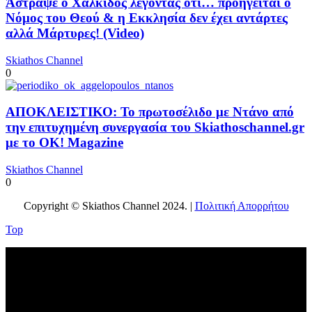
Άστραψε ο Χαλκίδος λέγοντας ότι… προηγείται ο
Νόμος του Θεού & η Εκκλησία δεν έχει αντάρτες
αλλά Μάρτυρες! (Video)
Skiathos Channel
0
ΑΠΟΚΛΕΙΣΤΙΚΟ: Το πρωτοσέλιδο με Ντάνο από
την επιτυχημένη συνεργασία του Skiathoschannel.gr
με το OK! Magazine
Skiathos Channel
0
Copyright © Skiathos Channel 2024. |
Πολιτική Απορρήτου
Top