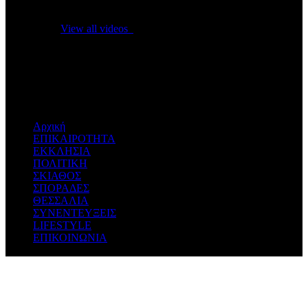
No videos yet!
Click on "Watch later" to put videos here
View all videos
Don't miss new videos
Sign in to see updates from your favourite channels
Αρχική
ΕΠΙΚΑΙΡΟΤΗΤΑ
ΕΚΚΛΗΣΙΑ
ΠΟΛΙΤΙΚΗ
ΣΚΙΑΘΟΣ
ΣΠΟΡΑΔΕΣ
ΘΕΣΣΑΛΙΑ
ΣΥΝΕΝΤΕΥΞΕΙΣ
LIFESTYLE
ΕΠΙΚΟΙΝΩΝΙΑ