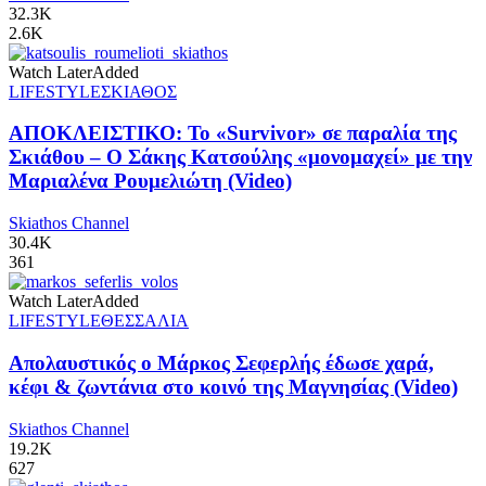
32.3K
2.6K
Watch Later
Added
LIFESTYLE
ΣΚΙΑΘΟΣ
ΑΠΟΚΛΕΙΣΤΙΚΟ: Το «Survivor» σε παραλία της
Σκιάθου – Ο Σάκης Κατσούλης «μονομαχεί» με την
Μαριαλένα Ρουμελιώτη (Video)
Skiathos Channel
30.4K
361
Watch Later
Added
LIFESTYLE
ΘΕΣΣΑΛΙΑ
Απολαυστικός ο Μάρκος Σεφερλής έδωσε χαρά,
κέφι & ζωντάνια στο κοινό της Μαγνησίας (Video)
Skiathos Channel
19.2K
627