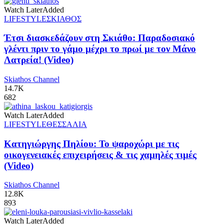
Watch Later
Added
LIFESTYLE
ΣΚΙΑΘΟΣ
Έτσι διασκεδάζουν στη Σκιάθο: Παραδοσιακό
γλέντι πριν το γάμο μέχρι το πρωί με τον Μάνο
Λατρεία! (Video)
Skiathos Channel
14.7K
682
Watch Later
Added
LIFESTYLE
ΘΕΣΣΑΛΙΑ
Κατηγιώργης Πηλίου: Το ψαροχώρι με τις
οικογενειακές επιχειρήσεις & τις χαμηλές τιμές
(Video)
Skiathos Channel
12.8K
893
Watch Later
Added