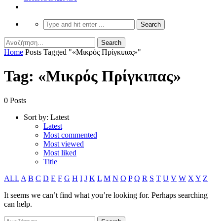
Home
Posts Tagged "«Μικρός Πρίγκιπας»"
Tag: «Μικρός Πρίγκιπας»
0 Posts
Sort by:
Latest
Latest
Most commented
Most viewed
Most liked
Title
ALL
A
B
C
D
E
F
G
H
I
J
K
L
M
N
O
P
Q
R
S
T
U
V
W
X
Y
Z
It seems we can’t find what you’re looking for. Perhaps searching
can help.