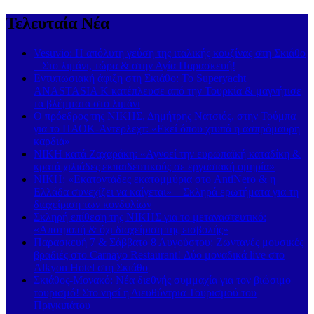
Τελευταία Νέα
Vesuvio: Η απόλυτη γεύση της ιταλικής κουζίνας στη Σκιάθο
– Στο λιμάνι, τώρα & στην Αγία Παρασκευή!
Εντυπωσιακή άφιξη στη Σκιάθο: Το Superyacht
ANASTASIA K κατέπλευσε από την Τουρκία & μαγνήτισε
τα βλέμματα στο λιμάνι
Ο πρόεδρος της ΝΙΚΗΣ, Δημήτρης Νατσιός, στην Τούμπα
για το ΠΑΟΚ-Άντερλεχτ: «Εκεί όπου χτυπά η ασπρόμαυρη
καρδιά»
ΝΙΚΗ κατά Ζαχαράκη: «Αγνοεί την ευρωπαϊκή καταδίκη &
κρατά χιλιάδες εκπαιδευτικούς σε εργασιακή ομηρία»
ΝΙΚΗ: «Εκατοντάδες εκατομμύρια στο AntiNero & η
Ελλάδα συνεχίζει να καίγεται» – Σκληρά ερωτήματα για τη
διαχείριση των κονδυλίων
Σκληρή επίθεση της ΝΙΚΗΣ για το μεταναστευτικό:
«Αποτροπή & όχι διαχείριση της εισβολής»
Παρασκευή 7 & Σάββατο 8 Αυγούστου: Ζωντανές μουσικές
βραδιές στο Carnayo Restaurant! Δύο μοναδικά live στο
Alkyon Hotel στη Σκιάθο
Σκιάθος-Μονακό: Νέα διεθνής συμμαχία για τον βιώσιμο
τουρισμό! Στο νησί η Διευθύντρια Τουρισμού του
Πριγκιπάτου