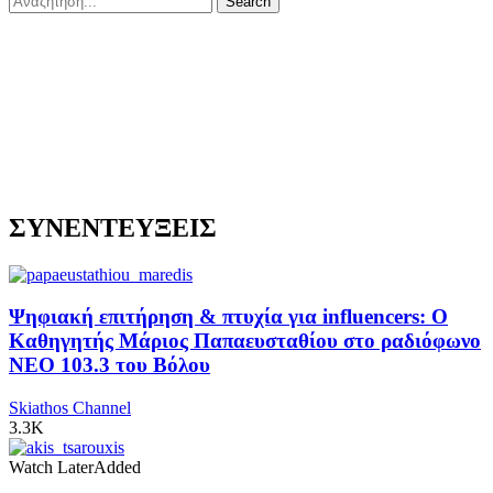
ΣΥΝΕΝΤΕΥΞΕΙΣ
Ψηφιακή επιτήρηση & πτυχία για influencers: Ο
Καθηγητής Μάριος Παπαευσταθίου στο ραδιόφωνο
NEO 103.3 του Βόλου
Skiathos Channel
3.3K
Watch Later
Added