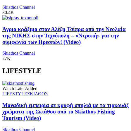
Skiathos Channel
30.4K
Άγριο κράξιμο στον Αλέξη Τσίπρα από την Νεολαία
της ΝΙΚΗΣ στην Τεχνόπολη – «Ντροπή» για την
συμφωνία των Πρεσπών! (Video)
Skiathos Channel
27K
LIFESTYLE
Watch Later
Added
LIFESTYLE
ΣΚΙΑΘΟΣ
Μοναδική εμπειρία σε κρυφή σπηλιά με τα τιρκουάζ
χρώματα της Σκιάθου από το Skiathos Fishing
Tourism (Video)
Skiathos Channel