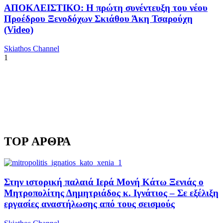
ΑΠΟΚΛΕΙΣΤΙΚΟ: Η πρώτη συνέντευξη του νέου
Προέδρου Ξενοδόχων Σκιάθου Άκη Τσαρούχη
(Video)
Skiathos Channel
1
TOP ΑΡΘΡΑ
Στην ιστορική παλαιά Ιερά Μονή Κάτω Ξενιάς ο
Μητροπολίτης Δημητριάδος κ. Ιγνάτιος – Σε εξέλιξη
εργασίες αναστήλωσης από τους σεισμούς