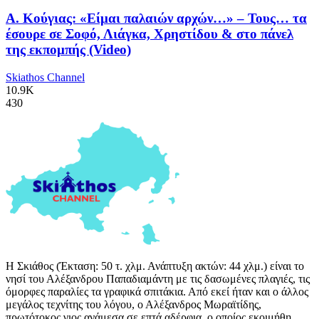
Α. Κούγιας: «Είμαι παλαιών αρχών…» – Τους… τα
έσουρε σε Σοφό, Λιάγκα, Χρηστίδου & στο πάνελ
της εκπομπής (Video)
Skiathos Channel
10.9K
430
Η Σκιάθος (Έκταση: 50 τ. χλμ. Ανάπτυξη ακτών: 44 χλμ.) είναι το
νησί του Αλέξανδρου Παπαδιαμάντη με τις δασωμένες πλαγιές, τις
όμορφες παραλίες τα γραφικά σπιτάκια. Από εκεί ήταν και ο άλλος
μεγάλος τεχνίτης του λόγου, ο Αλέξανδρος Μωραϊτίδης,
πρωτότοκος γιος ανάμεσα σε επτά αδέρφια, ο οποίος εκοιμήθη