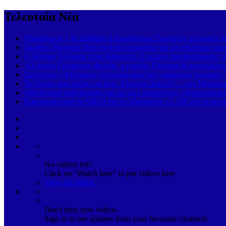
Τελευταία Νέα
Παρασκευή 7 & Σάββατο 8 Αυγούστου: Ζωντανές μουσικές βρα
Σκιάθος-Μονακό: Νέα διεθνής συμμαχία για τον βιώσιμο τουρ
Ο Μπόρις Τζόνσον στην Κάρυστο: Ο πρώην πρωθυπουργός της
«Ο πατήρ Γεράσιμος Φωκάς, ο μικρός Τζόσουα & το συγκλονι
Σκόπελος: «Χτύπημα» στο κύκλωμα του «κόκκινου χρυσού» 
Το βίντεο που πρέπει να δεις, Έλληνα: Διάλεξε… τον Μηταρά
ΝΙΚΗ κατά κυβέρνησης για τις νέες ταυτότητες: «Ηλεκτρονι
Καμπανάκι από τη ΝΙΚΗ για τη Μαγνησία: «1.300 νέα περιστα
No videos yet!
Click on "Watch later" to put videos here
View all videos
Don't miss new videos
Sign in to see updates from your favourite channels