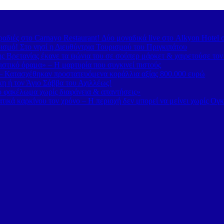
διές στο Carnayo Restaurant! Δύο μοναδικά live στο Alkyon Hotel 
ισμό! Στο νησί η Διευθύντρια Τουρισμού του Πριγκιπάτου
 Βρετανίας έκανε τα ψώνια του σε σούπερ μάρκετ & χαιρετούσε το
στικό όραμα» – Η μαρτυρία που συγκινεί πιστούς
– Κατασχέθηκαν προστατευόμενα κοράλλια αξίας 800.000 ευρώ
κη ή τον Άγιο Σάββα του Αχιλλέως!
κό φακέλωμα χωρίς διαφάνεια & απαντήσεις»
τικά καρκίνου τον χρόνο – Η περιοχή δεν μπορεί να μείνει χωρίς Ογ