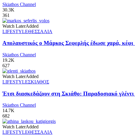
Skiathos Channel
30.3K
361
Watch Later
Added
LIFESTYLE
ΘΕΣΣΑΛΙΑ
Απολαυστικός ο Μάρκος Σεφερλής έδωσε χαρά, κέφι 
Skiathos Channel
19.2K
627
Watch Later
Added
LIFESTYLE
ΣΚΙΑΘΟΣ
Έτσι διασκεδάζουν στη Σκιάθο: Παραδοσιακό γλέντι π
Skiathos Channel
14.7K
682
Watch Later
Added
LIFESTYLE
ΘΕΣΣΑΛΙΑ