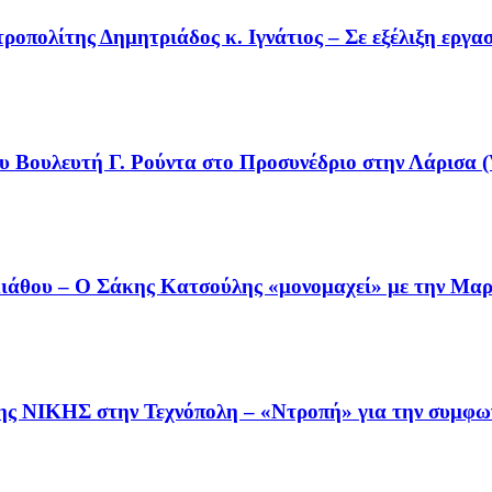
οπολίτης Δημητριάδος κ. Ιγνάτιος – Σε εξέλιξη εργα
υ Βουλευτή Γ. Ρούντα στο Προσυνέδριο στην Λάρισα (
άθου – Ο Σάκης Κατσούλης «μονομαχεί» με την Μαρι
της ΝΙΚΗΣ στην Τεχνόπολη – «Ντροπή» για την συμφω