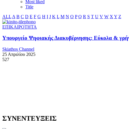
Most liked
Title
ALL
A
B
C
D
E
F
G
H
I
J
K
L
M
N
O
P
Q
R
S
T
U
V
W
X
Y
Z
ΕΠΙΚΑΙΡΟΤΗΤΑ
Υπουργείο Ψηφιακής Διακυβέρνησης: Εύκολα & γρήγο
Skiathos Channel
25 Απριλίου 2025
527
ΣΥΝΕΝΤΕΥΞΕΙΣ