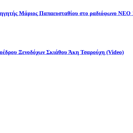
αθηγητής Μάριος Παπαευσταθίου στο ραδιόφωνο NEO 
έδρου Ξενοδόχων Σκιάθου Άκη Τσαρούχη (Video)