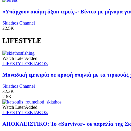
«Υπάρχουν ακόμη άξιοι ιερείς»: Βίντεο με μήνυμα γ
Skiathos Channel
22.5K
LIFESTYLE
Watch Later
Added
LIFESTYLE
ΣΚΙΑΘΟΣ
Μοναδική εμπειρία σε κρυφή σπηλιά με τα τιρκουάζ 
Skiathos Channel
32.2K
2.6K
Watch Later
Added
LIFESTYLE
ΣΚΙΑΘΟΣ
ΑΠΟΚΛΕΙΣΤΙΚΟ: Το «Survivor» σε παραλία της Σκι