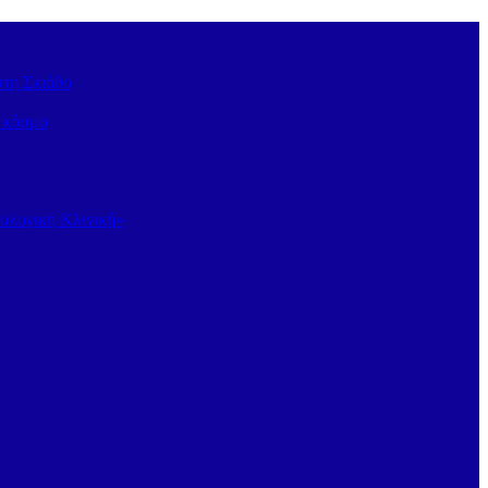
στη Σκιάθο
ν κόσμο
κολογική Κλινική»