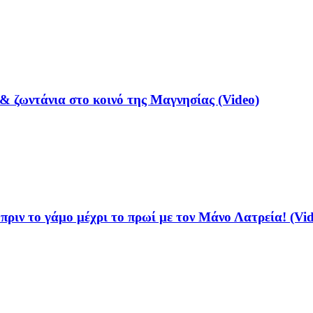
& ζωντάνια στο κοινό της Μαγνησίας (Video)
ριν το γάμο μέχρι το πρωί με τον Μάνο Λατρεία! (Vid