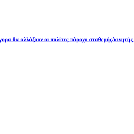
ρα θα αλλάζουν οι πολίτες πάροχο σταθερής/κινητής