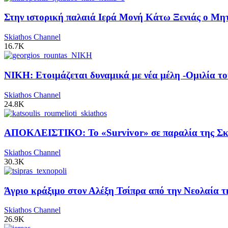
Στην ιστορική παλαιά Ιερά Μονή Κάτω Ξενιάς ο Μητρ
Skiathos Channel
16.7K
ΝΙΚΗ: Ετοιμάζεται δυναμικά με νέα μέλη -Ομιλία το
Skiathos Channel
24.8K
ΑΠΟΚΛΕΙΣΤΙΚΟ: Το «Survivor» σε παραλία της Σκι
Skiathos Channel
30.3K
Άγριο κράξιμο στον Αλέξη Τσίπρα από την Νεολαία 
Skiathos Channel
26.9K