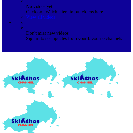
No videos yet!
Click on "Watch later" to put videos here
View all videos
Don't miss new videos
Sign in to see updates from your favourite channels