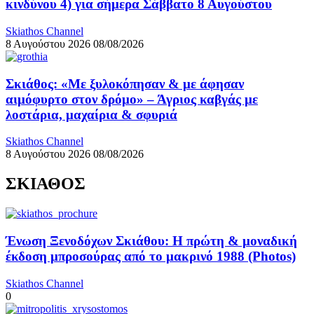
κινδύνου 4) για σήμερα Σάββατο 8 Αυγούστου
Skiathos Channel
8 Αυγούστου 2026
08/08/2026
Σκιάθος: «Με ξυλοκόπησαν & με άφησαν
αιμόφυρτο στον δρόμο» – Άγριος καβγάς με
λοστάρια, μαχαίρια & σφυριά
Skiathos Channel
8 Αυγούστου 2026
08/08/2026
ΣΚΙΑΘΟΣ
Ένωση Ξενοδόχων Σκιάθου: Η πρώτη & μοναδική
έκδοση μπροσούρας από το μακρινό 1988 (Photos)
Skiathos Channel
0