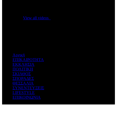
No videos yet!
Click on "Watch later" to put videos here
View all videos
Don't miss new videos
Sign in to see updates from your favourite channels
Αρχική
ΕΠΙΚΑΙΡΟΤΗΤΑ
ΕΚΚΛΗΣΙΑ
ΠΟΛΙΤΙΚΗ
ΣΚΙΑΘΟΣ
ΣΠΟΡΑΔΕΣ
ΘΕΣΣΑΛΙΑ
ΣΥΝΕΝΤΕΥΞΕΙΣ
LIFESTYLE
ΕΠΙΚΟΙΝΩΝΙΑ