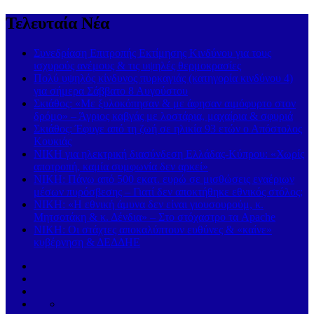
Τελευταία Νέα
Συνεδρίαση Επιτροπής Εκτίμησης Κινδύνου για τους
ισχυρούς ανέμους & τις υψηλές θερμοκρασίες
Πολύ υψηλός κίνδυνος πυρκαγιάς (κατηγορία κινδύνου 4)
για σήμερα Σάββατο 8 Αυγούστου
Σκιάθος: «Με ξυλοκόπησαν & με άφησαν αιμόφυρτο στον
δρόμο» – Άγριος καβγάς με λοστάρια, μαχαίρια & σφυριά
Σκιάθος: Έφυγε από τη ζωή σε ηλικία 93 ετών ο Απόστολος
Κουκιάς
ΝΙΚΗ για ηλεκτρική διασύνδεση Ελλάδας-Κύπρου: «Χωρίς
αποτροπή, καμία συμφωνία δεν αρκεί»
ΝΙΚΗ: Πάνω από 500 εκατ. ευρώ σε μισθώσεις εναέριων
μέσων πυρόσβεσης – Γιατί δεν αποκτήθηκε εθνικός στόλος;
ΝΙΚΗ: «Η εθνική άμυνα δεν είναι γιουσουρούμ, κ.
Μητσοτάκη & κ. Δένδια» – Στο στόχαστρο τα Apache
ΝΙΚΗ: Οι στάχτες αποκαλύπτουν ευθύνες & «καίνε»
κυβέρνηση & ΔΕΔΔΗΕ