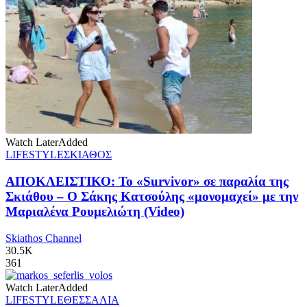
Watch Later
Added
LIFESTYLE
ΣΚΙΑΘΟΣ
ΑΠΟΚΛΕΙΣΤΙΚΟ: Το «Survivor» σε παραλία της
Σκιάθου – Ο Σάκης Κατσούλης «μονομαχεί» με την
Μαριαλένα Ρουμελιώτη (Video)
Skiathos Channel
30.5K
361
Watch Later
Added
LIFESTYLE
ΘΕΣΣΑΛΙΑ