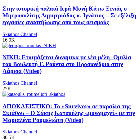
Στην ιστορική παλαιά Ιερά Μονή Κάτω Ξενιάς ο
Μητροπολίτης Δημητριάδος κ. Ιγνάτιος – Σε εξέλιξη
εργασίες αναστήλωσης από τους σεισμούς
Skiathos Channel
16.9K
ΝΙΚΗ: Ετοιμάζεται δυναμικά με νέα μέλη -Ομιλία
του Βουλευτή Γ. Ρούντα στο Προσυνέδριο στην
Λάρισα (Video)
Skiathos Channel
25K
ΑΠΟΚΛΕΙΣΤΙΚΟ: Το «Survivor» σε παραλία της
Σκιάθου – Ο Σάκης Κατσούλης «μονομαχεί» με την
Μαριαλένα Ρουμελιώτη (Video)
Skiathos Channel
30.5K