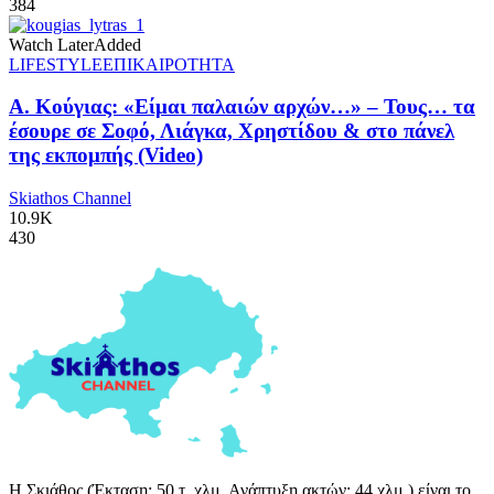
384
Watch Later
Added
LIFESTYLE
ΕΠΙΚΑΙΡΟΤΗΤΑ
Α. Κούγιας: «Είμαι παλαιών αρχών…» – Τους… τα
έσουρε σε Σοφό, Λιάγκα, Χρηστίδου & στο πάνελ
της εκπομπής (Video)
Skiathos Channel
10.9K
430
Η Σκιάθος (Έκταση: 50 τ. χλμ. Ανάπτυξη ακτών: 44 χλμ.) είναι το