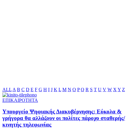
ALL
A
B
C
D
E
F
G
H
I
J
K
L
M
N
O
P
Q
R
S
T
U
V
W
X
Y
Z
ΕΠΙΚΑΙΡΟΤΗΤΑ
Υπουργείο Ψηφιακής Διακυβέρνησης: Εύκολα &
γρήγορα θα αλλάζουν οι πολίτες πάροχο σταθερής/
κινητής τηλεφωνίας