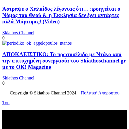
Άστραψε ο Χαλκίδος λέγοντας ότι… προηγείται ο
Νόμος του Θεού & η Εκκλησία δεν έχει αντάρτες
αλλά Μάρτυρες! (Video)
Skiathos Channel
0
ΑΠΟΚΛΕΙΣΤΙΚΟ: Το πρωτοσέλιδο με Ντάνο από
την επιτυχημένη συνεργασία του Skiathoschannel.gr
με το OK! Magazine
Skiathos Channel
0
Copyright © Skiathos Channel 2024. |
Πολιτική Απορρήτου
Top