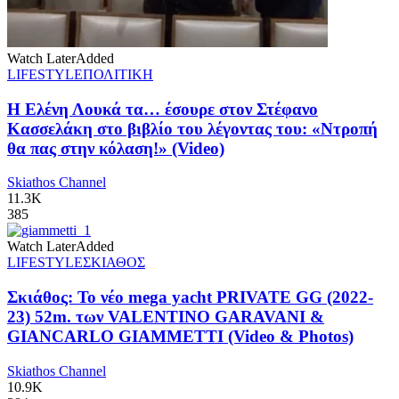
Watch Later
Added
LIFESTYLE
ΠΟΛΙΤΙΚΗ
Η Ελένη Λουκά τα… έσουρε στον Στέφανο
Κασσελάκη στο βιβλίο του λέγοντας του: «Ντροπή
θα πας στην κόλαση!» (Video)
Skiathos Channel
11.3K
385
Watch Later
Added
LIFESTYLE
ΣΚΙΑΘΟΣ
Σκιάθος: Το νέο mega yacht PRIVATE GG (2022-
23) 52m. των VALENTINO GARAVANI &
GIANCARLO GIAMMETTI (Video & Photos)
Skiathos Channel
10.9K