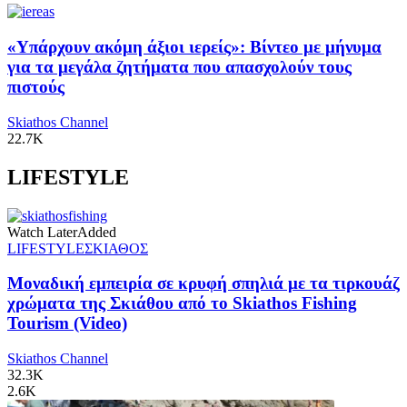
«Υπάρχουν ακόμη άξιοι ιερείς»: Βίντεο με μήνυμα
για τα μεγάλα ζητήματα που απασχολούν τους
πιστούς
Skiathos Channel
22.7K
LIFESTYLE
Watch Later
Added
LIFESTYLE
ΣΚΙΑΘΟΣ
Μοναδική εμπειρία σε κρυφή σπηλιά με τα τιρκουάζ
χρώματα της Σκιάθου από το Skiathos Fishing
Tourism (Video)
Skiathos Channel
32.3K
2.6K