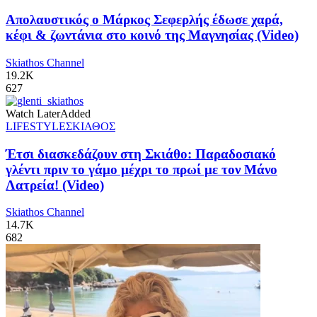
Απολαυστικός ο Μάρκος Σεφερλής έδωσε χαρά,
κέφι & ζωντάνια στο κοινό της Μαγνησίας (Video)
Skiathos Channel
19.2K
627
Watch Later
Added
LIFESTYLE
ΣΚΙΑΘΟΣ
Έτσι διασκεδάζουν στη Σκιάθο: Παραδοσιακό
γλέντι πριν το γάμο μέχρι το πρωί με τον Μάνο
Λατρεία! (Video)
Skiathos Channel
14.7K
682