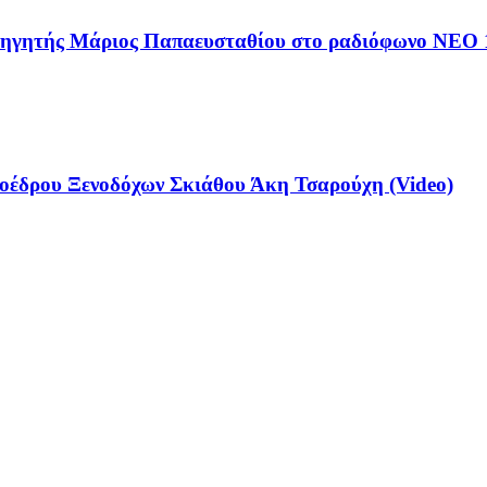
αθηγητής Μάριος Παπαευσταθίου στο ραδιόφωνο NEO 
έδρου Ξενοδόχων Σκιάθου Άκη Τσαρούχη (Video)