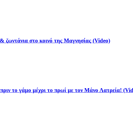
& ζωντάνια στο κοινό της Μαγνησίας (Video)
ριν το γάμο μέχρι το πρωί με τον Μάνο Λατρεία! (Vid