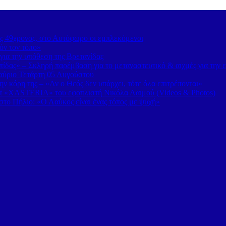
ς 49χρονος, στο Αυτόφωρο οι εμπλεκόμενοι
όν τον τόπο»
για την υπόθεση της Βρετανίδας
δας» – Σκληρή παρέμβαση για το μεταναστευτικό & αιχμές για την 
 αύριο Τετάρτη 05 Αυγούστου
 κόρη της – «Αν ο Θεός δεν υπάρχει, τότε όλα επιτρέπονται»
t «XASTERIA» του εφοπλιστή Νικόλα Λαιμού (Videos & Photos)
το Πήλιο: «Ο Λαύκος είναι ένας τόπος με ψυχή»