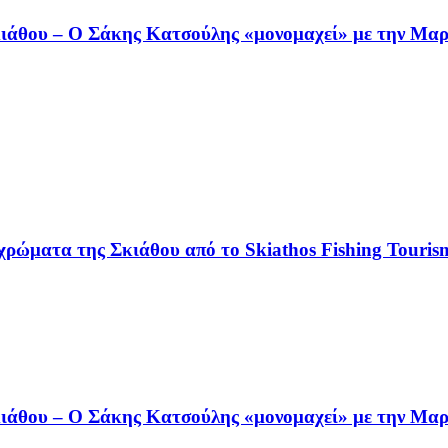
άθου – Ο Σάκης Κατσούλης «μονομαχεί» με την Μαρι
χρώματα της Σκιάθου από το Skiathos Fishing Tourism
άθου – Ο Σάκης Κατσούλης «μονομαχεί» με την Μαρι