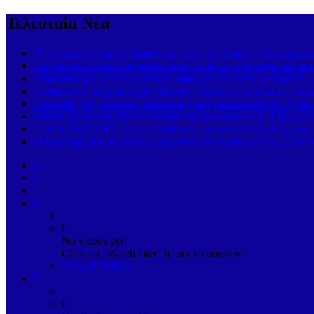
Τελευταία Νέα
Άγρια συμπλοκή στη Σκιάθο με πέντε συλλήψεις – Τραυματία
Ξέσπασμα Χαλκιά μπροστά στα αποκαΐδια: «Δεν αγαπούν αυτ
«Χριστιανός» ή επικοινωνιακό αφήγημα; Έντονες αντιδράσεις 
Αποκάλυψη Τσιμπιδάρου (ΝΙΚΗ): «Έπεσε στη φάκα της τσιμπί
Πολύ υψηλός κίνδυνος πυρκαγιάς (κατηγορία κινδύνου 4) για
Μαρία Μενούνος: Συγκλονιστικό προσκύνημα στην Τήνο με την
ΑΠΟΚΛΕΙΣΤΙΚΟ: Στη Σκιάθο το υπερπολυτελές sailing yach
Ο Μιχάλης Μητρούσης αποκαλύπτει τον αγαπημένο του τόπο σ
No videos yet!
Click on "Watch later" to put videos here
View all videos