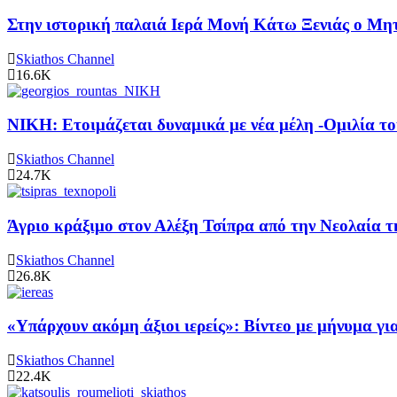
Στην ιστορική παλαιά Ιερά Μονή Κάτω Ξενιάς ο Μητρ
Skiathos Channel
16.6K
ΝΙΚΗ: Ετοιμάζεται δυναμικά με νέα μέλη -Ομιλία το
Skiathos Channel
24.7K
Άγριο κράξιμο στον Αλέξη Τσίπρα από την Νεολαία 
Skiathos Channel
26.8K
«Υπάρχουν ακόμη άξιοι ιερείς»: Βίντεο με μήνυμα γ
Skiathos Channel
22.4K