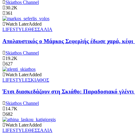
Skiathos Channel
30.2K
361
Watch Later
Added
LIFESTYLE
ΘΕΣΣΑΛΙΑ
Απολαυστικός ο Μάρκος Σεφερλής έδωσε χαρά, κέφι 
Skiathos Channel
19.2K
627
Watch Later
Added
LIFESTYLE
ΣΚΙΑΘΟΣ
Έτσι διασκεδάζουν στη Σκιάθο: Παραδοσιακό γλέντι π
Skiathos Channel
14.7K
682
Watch Later
Added
LIFESTYLE
ΘΕΣΣΑΛΙΑ