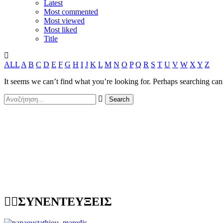
Latest
Most commented
Most viewed
Most liked
Title
ALL
A
B
C
D
E
F
G
H
I
J
K
L
M
N
O
P
Q
R
S
T
U
V
W
X
Y
Z
It seems we can’t find what you’re looking for. Perhaps searching can
ΣΥΝΕΝΤΕΥΞΕΙΣ