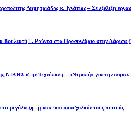
οπολίτης Δημητριάδος κ. Ιγνάτιος – Σε εξέλιξη εργα
υ Βουλευτή Γ. Ρούντα στο Προσυνέδριο στην Λάρισα (
της ΝΙΚΗΣ στην Τεχνόπολη – «Ντροπή» για την συμφω
ια τα μεγάλα ζητήματα που απασχολούν τους πιστούς