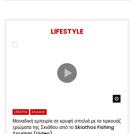
LIFESTYLE
Watch Later
Watch 
LIFESTYLE
ΣΚΙΑΘΟΣ
L
Μοναδική εμπειρία σε κρυφή σπηλιά με τα τιρκουάζ
Α
χρώματα της Σκιάθου από το Skiathos Fishing
Σ
Tourism (Video)
Μ