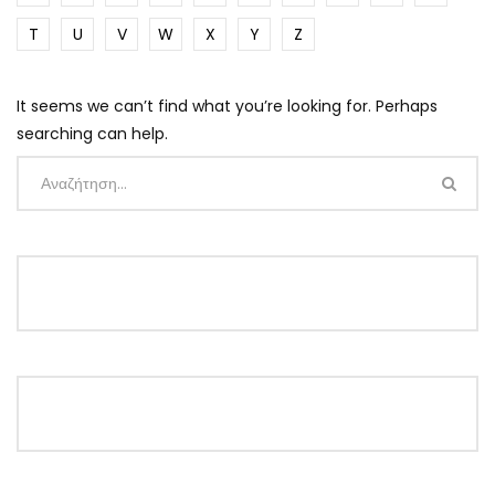
T
U
V
W
X
Y
Z
It seems we can’t find what you’re looking for. Perhaps
searching can help.