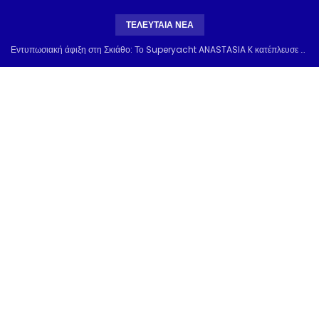
ΤΕΛΕΥΤΑΙΑ ΝΕΑ
Εντυπωσιακή άφιξη στη Σκιάθο: Το Superyacht ANASTASIA K κατέπλευσε από την Τουρκία & μαγνήτισε τα βλέμματα στο λιμάνι