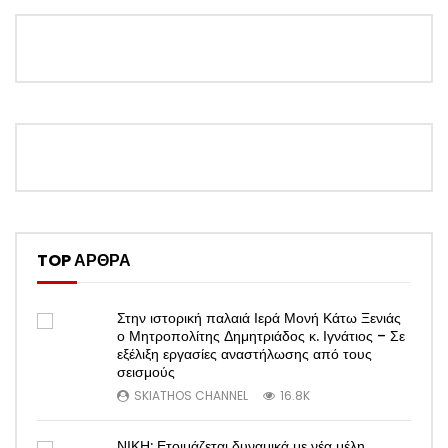
TOP ΑΡΘΡΑ
Στην ιστορική παλαιά Ιερά Μονή Κάτω Ξενιάς
ο Μητροπολίτης Δημητριάδος κ. Ιγνάτιος – Σε
εξέλιξη εργασίες αναστήλωσης από τους
σεισμούς
SKIATHOS CHANNEL
16.8K
ΝΙΚΗ: Ετοιμάζεται δυναμικά με νέα μέλη