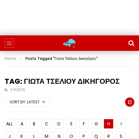
Home
Posts Tagged "Γιώτα Τσέλιου Δικηγόρος"
TAG: ΓΙΩΤΑ ΤΣΕΛΙΟΥ ΔΙΚΗΓΟΡΟΣ
0 POSTS
SORT BY:
LATEST
ALL
A
B
C
D
E
F
G
H
I
J
K
L
M
N
O
P
Q
R
S