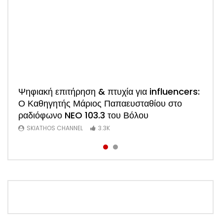
Watch
Ψηφιακή επιτήρηση & πτυχία για influencers:
ΑΠΟΚΛΕΙΣΤΙΚΟ: Η πρώτη συνέντευξη του
Ο Καθηγητής Μάριος Παπαευσταθίου στο
νέου Προέδρου Ξενοδόχων Σκιάθου Άκη
ραδιόφωνο NEO 103.3 του Βόλου
Τσαρούχη (Video)
SKIATHOS CHANNEL
SKIATHOS CHANNEL
3.3K
1