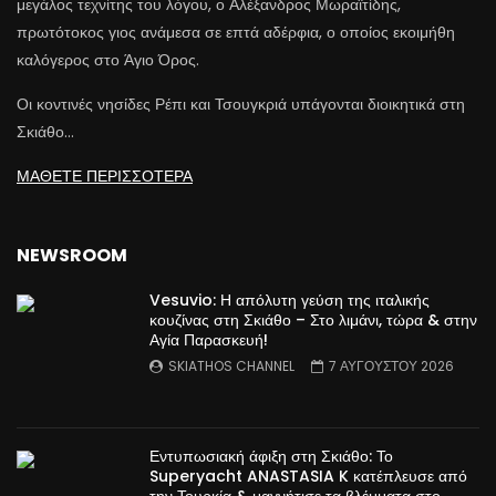
μεγάλος τεχνίτης του λόγου, ο Αλέξανδρος Μωραϊτίδης,
πρωτότοκος γιος ανάμεσα σε επτά αδέρφια, ο οποίος εκοιμήθη
καλόγερος στο Άγιο Όρος.
Οι κοντινές νησίδες Ρέπι και Τσουγκριά υπάγονται διοικητικά στη
Σκιάθο…
ΜΑΘΕΤΕ ΠΕΡΙΣΣΟΤΕΡΑ
NEWSROOM
Vesuvio: Η απόλυτη γεύση της ιταλικής
κουζίνας στη Σκιάθο – Στο λιμάνι, τώρα & στην
Αγία Παρασκευή!
SKIATHOS CHANNEL
7 ΑΥΓΟΥΣΤΟΥ 2026
Εντυπωσιακή άφιξη στη Σκιάθο: Το
Superyacht ANASTASIA K κατέπλευσε από