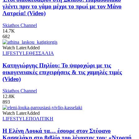
γλέντι πριν το γάμο μέχρι το πρωί με τον Μάνο
Λατρεία! (Video)
Skiathos Channel
14.7K
682
Watch Later
Added
LIFESTYLE
ΘΕΣΣΑΛΙΑ
Κατηγιώργης Πηλίου: Το ψαροχώρι με τις
οικογενειακές επιχειρήσεις & τις χαμηλές τιμές
(Video)
Skiathos Channel
12.8K
893
Watch Later
Added
LIFESTYLE
ΠΟΛΙΤΙΚΗ
Η Ελένη Λουκά τα… έσουρε στον Στέφανο
Κασσελάκη στο βιβλίο του λέγοντας του: «Ντροπή