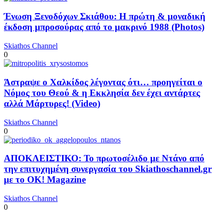
Ένωση Ξενοδόχων Σκιάθου: Η πρώτη & μοναδική
έκδοση μπροσούρας από το μακρινό 1988 (Photos)
Skiathos Channel
0
Άστραψε ο Χαλκίδος λέγοντας ότι… προηγείται ο
Νόμος του Θεού & η Εκκλησία δεν έχει αντάρτες
αλλά Μάρτυρες! (Video)
Skiathos Channel
0
ΑΠΟΚΛΕΙΣΤΙΚΟ: Το πρωτοσέλιδο με Ντάνο από
την επιτυχημένη συνεργασία του Skiathoschannel.gr
με το OK! Magazine
Skiathos Channel
0