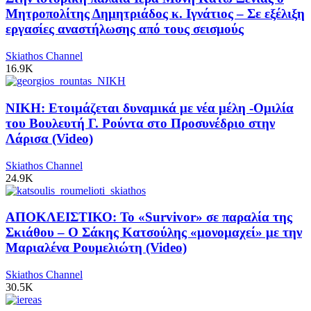
Μητροπολίτης Δημητριάδος κ. Ιγνάτιος – Σε εξέλιξη
εργασίες αναστήλωσης από τους σεισμούς
Skiathos Channel
16.9K
ΝΙΚΗ: Ετοιμάζεται δυναμικά με νέα μέλη -Ομιλία
του Βουλευτή Γ. Ρούντα στο Προσυνέδριο στην
Λάρισα (Video)
Skiathos Channel
24.9K
ΑΠΟΚΛΕΙΣΤΙΚΟ: Το «Survivor» σε παραλία της
Σκιάθου – Ο Σάκης Κατσούλης «μονομαχεί» με την
Μαριαλένα Ρουμελιώτη (Video)
Skiathos Channel
30.5K