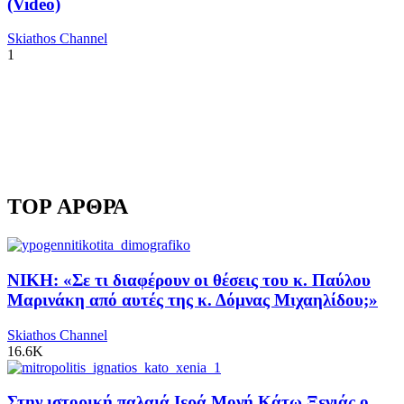
(Video)
Skiathos Channel
1
TOP ΑΡΘΡΑ
ΝΙΚΗ: «Σε τι διαφέρουν οι θέσεις του κ. Παύλου
Μαρινάκη από αυτές της κ. Δόμνας Μιχαηλίδου;»
Skiathos Channel
16.6K
Στην ιστορική παλαιά Ιερά Μονή Κάτω Ξενιάς ο