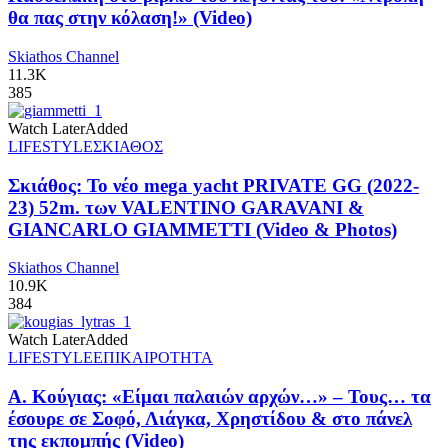
θα πας στην κόλαση!» (Video)
Skiathos Channel
11.3K
385
Watch Later
Added
LIFESTYLE
ΣΚΙΑΘΟΣ
Σκιάθος: Το νέο mega yacht PRIVATE GG (2022-
23) 52m. των VALENTINO GARAVANI &
GIANCARLO GIAMMETTI (Video & Photos)
Skiathos Channel
10.9K
384
Watch Later
Added
LIFESTYLE
ΕΠΙΚΑΙΡΟΤΗΤΑ
Α. Κούγιας: «Είμαι παλαιών αρχών…» – Τους… τα
έσουρε σε Σοφό, Λιάγκα, Χρηστίδου & στο πάνελ
της εκπομπής (Video)