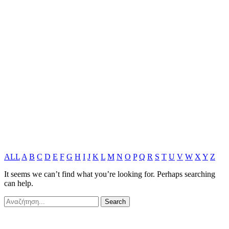
ALL
A
B
C
D
E
F
G
H
I
J
K
L
M
N
O
P
Q
R
S
T
U
V
W
X
Y
Z
It seems we can’t find what you’re looking for. Perhaps searching
can help.