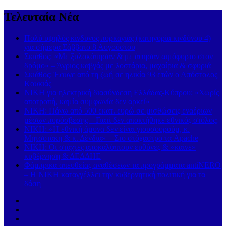
Τελευταία Νέα
Πολύ υψηλός κίνδυνος πυρκαγιάς (κατηγορία κινδύνου 4)
για σήμερα Σάββατο 8 Αυγούστου
Σκιάθος: «Με ξυλοκόπησαν & με άφησαν αιμόφυρτο στον
δρόμο» – Άγριος καβγάς με λοστάρια, μαχαίρια & σφυριά
Σκιάθος: Έφυγε από τη ζωή σε ηλικία 93 ετών ο Απόστολος
Κουκιάς
ΝΙΚΗ για ηλεκτρική διασύνδεση Ελλάδας-Κύπρου: «Χωρίς
αποτροπή, καμία συμφωνία δεν αρκεί»
ΝΙΚΗ: Πάνω από 500 εκατ. ευρώ σε μισθώσεις εναέριων
μέσων πυρόσβεσης – Γιατί δεν αποκτήθηκε εθνικός στόλος;
ΝΙΚΗ: «Η εθνική άμυνα δεν είναι γιουσουρούμ, κ.
Μητσοτάκη & κ. Δένδια» – Στο στόχαστρο τα Apache
ΝΙΚΗ: Οι στάχτες αποκαλύπτουν ευθύνες & «καίνε»
κυβέρνηση & ΔΕΔΔΗΕ
Φάμπρικα απευθείας αναθέσεων τα προγράμματα antiNERO
– Η ΝΙΚΗ καταγγέλλει την κυβερνητική πολιτική για τα
δάση