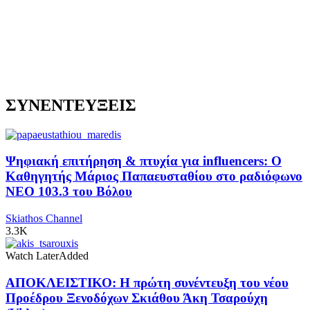
ΣΥΝΕΝΤΕΥΞΕΙΣ
Ψηφιακή επιτήρηση & πτυχία για influencers: Ο
Καθηγητής Μάριος Παπαευσταθίου στο ραδιόφωνο
NEO 103.3 του Βόλου
Skiathos Channel
3.3K
Watch Later
Added
ΑΠΟΚΛΕΙΣΤΙΚΟ: Η πρώτη συνέντευξη του νέου
Προέδρου Ξενοδόχων Σκιάθου Άκη Τσαρούχη