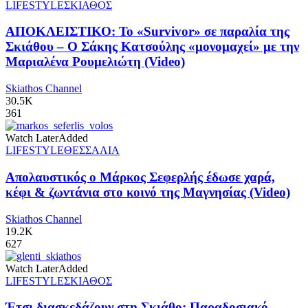
LIFESTYLE
ΣΚΙΑΘΟΣ
ΑΠΟΚΛΕΙΣΤΙΚΟ: Το «Survivor» σε παραλία της
Σκιάθου – Ο Σάκης Κατσούλης «μονομαχεί» με την
Μαριαλένα Ρουμελιώτη (Video)
Skiathos Channel
30.5K
361
Watch Later
Added
LIFESTYLE
ΘΕΣΣΑΛΙΑ
Απολαυστικός ο Μάρκος Σεφερλής έδωσε χαρά,
κέφι & ζωντάνια στο κοινό της Μαγνησίας (Video)
Skiathos Channel
19.2K
627
Watch Later
Added
LIFESTYLE
ΣΚΙΑΘΟΣ
Έτσι διασκεδάζουν στη Σκιάθο: Παραδοσιακό