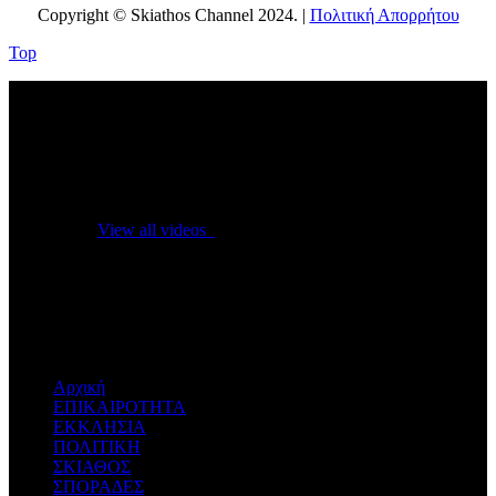
Copyright © Skiathos Channel 2024. |
Πολιτική Απορρήτου
Top
No videos yet!
Click on "Watch later" to put videos here
View all videos
Don't miss new videos
Sign in to see updates from your favourite channels
Αρχική
ΕΠΙΚΑΙΡΟΤΗΤΑ
ΕΚΚΛΗΣΙΑ
ΠΟΛΙΤΙΚΗ
ΣΚΙΑΘΟΣ
ΣΠΟΡΑΔΕΣ