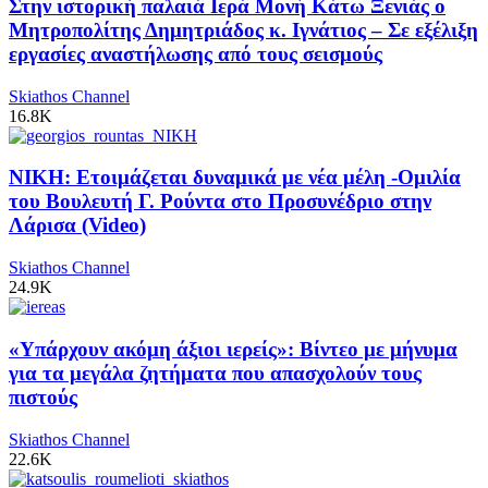
Στην ιστορική παλαιά Ιερά Μονή Κάτω Ξενιάς ο
Μητροπολίτης Δημητριάδος κ. Ιγνάτιος – Σε εξέλιξη
εργασίες αναστήλωσης από τους σεισμούς
Skiathos Channel
16.8K
ΝΙΚΗ: Ετοιμάζεται δυναμικά με νέα μέλη -Ομιλία
του Βουλευτή Γ. Ρούντα στο Προσυνέδριο στην
Λάρισα (Video)
Skiathos Channel
24.9K
«Υπάρχουν ακόμη άξιοι ιερείς»: Βίντεο με μήνυμα
για τα μεγάλα ζητήματα που απασχολούν τους
πιστούς
Skiathos Channel
22.6K