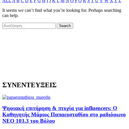
ALL
A
B
C
D
E
F
G
H
I
J
K
L
M
N
O
P
Q
R
S
T
U
V
W
X
Y
Z
It seems we can’t find what you’re looking for. Perhaps searching
can help.
ΣΥΝΕΝΤΕΥΞΕΙΣ
Ψηφιακή επιτήρηση & πτυχία για influencers: Ο
Καθηγητής Μάριος Παπαευσταθίου στο ραδιόφωνο
NEO 103.3 του Βόλου