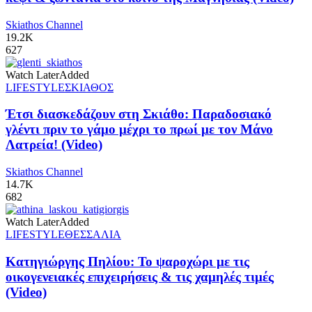
Skiathos Channel
19.2K
627
Watch Later
Added
LIFESTYLE
ΣΚΙΑΘΟΣ
Έτσι διασκεδάζουν στη Σκιάθο: Παραδοσιακό
γλέντι πριν το γάμο μέχρι το πρωί με τον Μάνο
Λατρεία! (Video)
Skiathos Channel
14.7K
682
Watch Later
Added
LIFESTYLE
ΘΕΣΣΑΛΙΑ
Κατηγιώργης Πηλίου: Το ψαροχώρι με τις
οικογενειακές επιχειρήσεις & τις χαμηλές τιμές
(Video)