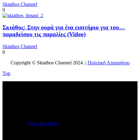
Skiathos Channel
0
Σκιάθος: Στην ουρά για ένα εισιτήριο για του…
παραδείσου τις παραλίες (Video)
Skiathos Channel
0
Copyright © Skiathos Channel 2024. |
Πολιτική Απορρήτου
Top
No videos yet!
Click on "Watch later" to put videos here
View all videos