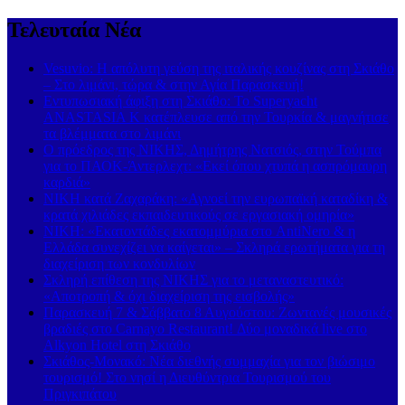
Τελευταία Νέα
Vesuvio: Η απόλυτη γεύση της ιταλικής κουζίνας στη Σκιάθο
– Στο λιμάνι, τώρα & στην Αγία Παρασκευή!
Εντυπωσιακή άφιξη στη Σκιάθο: Το Superyacht
ANASTASIA K κατέπλευσε από την Τουρκία & μαγνήτισε
τα βλέμματα στο λιμάνι
Ο πρόεδρος της ΝΙΚΗΣ, Δημήτρης Νατσιός, στην Τούμπα
για το ΠΑΟΚ-Άντερλεχτ: «Εκεί όπου χτυπά η ασπρόμαυρη
καρδιά»
ΝΙΚΗ κατά Ζαχαράκη: «Αγνοεί την ευρωπαϊκή καταδίκη &
κρατά χιλιάδες εκπαιδευτικούς σε εργασιακή ομηρία»
ΝΙΚΗ: «Εκατοντάδες εκατομμύρια στο AntiNero & η
Ελλάδα συνεχίζει να καίγεται» – Σκληρά ερωτήματα για τη
διαχείριση των κονδυλίων
Σκληρή επίθεση της ΝΙΚΗΣ για το μεταναστευτικό:
«Αποτροπή & όχι διαχείριση της εισβολής»
Παρασκευή 7 & Σάββατο 8 Αυγούστου: Ζωντανές μουσικές
βραδιές στο Carnayo Restaurant! Δύο μοναδικά live στο
Alkyon Hotel στη Σκιάθο
Σκιάθος-Μονακό: Νέα διεθνής συμμαχία για τον βιώσιμο
τουρισμό! Στο νησί η Διευθύντρια Τουρισμού του
Πριγκιπάτου