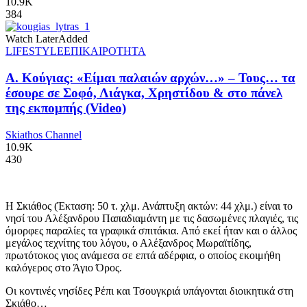
10.9K
384
Watch Later
Added
LIFESTYLE
ΕΠΙΚΑΙΡΟΤΗΤΑ
Α. Κούγιας: «Είμαι παλαιών αρχών…» – Τους… τα
έσουρε σε Σοφό, Λιάγκα, Χρηστίδου & στο πάνελ
της εκπομπής (Video)
Skiathos Channel
10.9K
430
Η Σκιάθος (Έκταση: 50 τ. χλμ. Ανάπτυξη ακτών: 44 χλμ.) είναι το
νησί του Αλέξανδρου Παπαδιαμάντη με τις δασωμένες πλαγιές, τις
όμορφες παραλίες τα γραφικά σπιτάκια. Από εκεί ήταν και ο άλλος
μεγάλος τεχνίτης του λόγου, ο Αλέξανδρος Μωραϊτίδης,
πρωτότοκος γιος ανάμεσα σε επτά αδέρφια, ο οποίος εκοιμήθη
καλόγερος στο Άγιο Όρος.
Οι κοντινές νησίδες Ρέπι και Τσουγκριά υπάγονται διοικητικά στη
Σκιάθο…