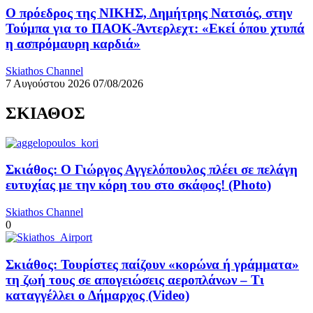
Ο πρόεδρος της ΝΙΚΗΣ, Δημήτρης Νατσιός, στην
Τούμπα για το ΠΑΟΚ-Άντερλεχτ: «Εκεί όπου χτυπά
η ασπρόμαυρη καρδιά»
Skiathos Channel
7 Αυγούστου 2026
07/08/2026
ΣΚΙΑΘΟΣ
Σκιάθος: Ο Γιώργος Αγγελόπουλος πλέει σε πελάγη
ευτυχίας με την κόρη του στο σκάφος! (Photo)
Skiathos Channel
0
Σκιάθος: Τουρίστες παίζουν «κορώνα ή γράμματα»
τη ζωή τους σε απογειώσεις αεροπλάνων – Τι
καταγγέλλει ο Δήμαρχος (Video)