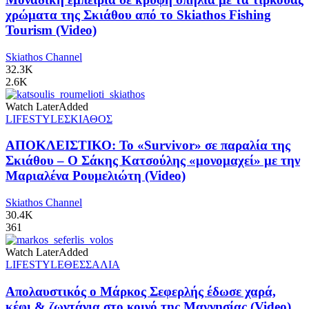
χρώματα της Σκιάθου από το Skiathos Fishing
Tourism (Video)
Skiathos Channel
32.3K
2.6K
Watch Later
Added
LIFESTYLE
ΣΚΙΑΘΟΣ
ΑΠΟΚΛΕΙΣΤΙΚΟ: Το «Survivor» σε παραλία της
Σκιάθου – Ο Σάκης Κατσούλης «μονομαχεί» με την
Μαριαλένα Ρουμελιώτη (Video)
Skiathos Channel
30.4K
361
Watch Later
Added
LIFESTYLE
ΘΕΣΣΑΛΙΑ
Απολαυστικός ο Μάρκος Σεφερλής έδωσε χαρά,
κέφι & ζωντάνια στο κοινό της Μαγνησίας (Video)