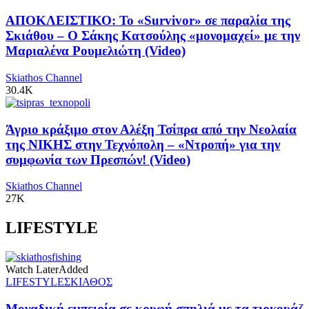
ΑΠΟΚΛΕΙΣΤΙΚΟ: Το «Survivor» σε παραλία της
Σκιάθου – Ο Σάκης Κατσούλης «μονομαχεί» με την
Μαριαλένα Ρουμελιώτη (Video)
Skiathos Channel
30.4K
Άγριο κράξιμο στον Αλέξη Τσίπρα από την Νεολαία
της ΝΙΚΗΣ στην Τεχνόπολη – «Ντροπή» για την
συμφωνία των Πρεσπών! (Video)
Skiathos Channel
27K
LIFESTYLE
Watch Later
Added
LIFESTYLE
ΣΚΙΑΘΟΣ
Μοναδική εμπειρία σε κρυφή σπηλιά με τα τιρκουάζ