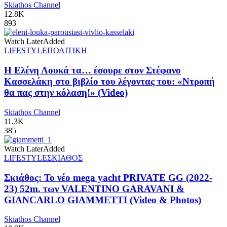
Skiathos Channel
12.8K
893
Watch Later
Added
LIFESTYLE
ΠΟΛΙΤΙΚΗ
Η Ελένη Λουκά τα… έσουρε στον Στέφανο
Κασσελάκη στο βιβλίο του λέγοντας του: «Ντροπή
θα πας στην κόλαση!» (Video)
Skiathos Channel
11.3K
385
Watch Later
Added
LIFESTYLE
ΣΚΙΑΘΟΣ
Σκιάθος: Το νέο mega yacht PRIVATE GG (2022-
23) 52m. των VALENTINO GARAVANI &
GIANCARLO GIAMMETTI (Video & Photos)
Skiathos Channel