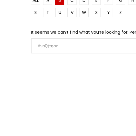
ALL
A
B
C
D
E
F
G
H
S
T
U
V
W
X
Y
Z
It seems we can’t find what you’re looking for. P