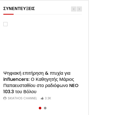
ΣΥΝΕΝΤΕΥΞΕΙΣ
Watch Later
Ψηφιακή επιτήρηση & πτυχία για
ΑΠΟΚΛΕΙΣΤΙΚΟ: Η πρώτη
influencers: Ο Καθηγητής Μάριος
συνέντευξη του νέου Προέδρου
Παπαευσταθίου στο ραδιόφωνο NEO
Ξενοδόχων Σκιάθου Άκη Τσαρούχη
103.3 του Βόλου
(Video)
SKIATHOS CHANNEL
SKIATHOS CHANNEL
3.3K
1