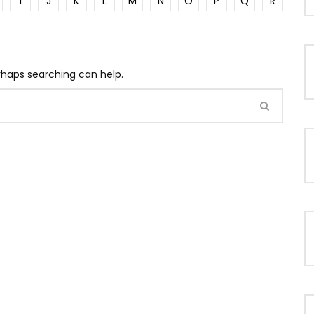
I
J
K
L
M
N
O
P
Q
R
erhaps searching can help.