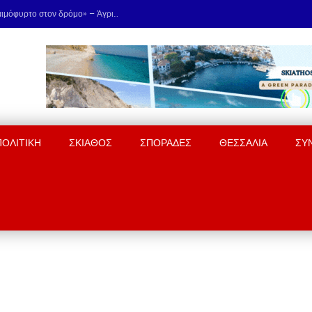
Σκιάθος: «Με ξυλοκόπησαν & με άφησαν αιμόφυρτο στον δρόμο» – Άγριος καβγάς με λοστάρια, μαχαίρια & σφυριά
ΠΟΛΙΤΙΚΗ
ΣΚΙΑΘΟΣ
ΣΠΟΡΑΔΕΣ
ΘΕΣΣΑΛΙΑ
ΣΥ