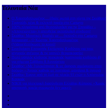
Τελευταία Νέα
Ο Χαριτοδιπλωμένος… έβαλε φωτιά στη νύχτα της Σκιάθου!
Τραγούδι, κέφι & εκλεκτή παρέα στο Carnayo
100% πληρότητα από Θεσσαλονίκη για τις Σποράδες –
«Απογειώνεται» η απευθείας ακτοπλοϊκή σύνδεση!
Σκιάθος: Μουσικές βραδιές με… έκπληξη στο Carnayo
Restaurant – Ο Κώστας Χαριτοδιπλωμένος
(Videos)ξεσήκωσε το κοινό!
Συνεδρίαση Επιτροπής Εκτίμησης Κινδύνου για τους
ισχυρούς ανέμους & τις υψηλές θερμοκρασίες
Πολύ υψηλός κίνδυνος πυρκαγιάς (κατηγορία κινδύνου 4)
για σήμερα Σάββατο 8 Αυγούστου
Σκιάθος: «Με ξυλοκόπησαν & με άφησαν αιμόφυρτο στον
δρόμο» – Άγριος καβγάς με λοστάρια, μαχαίρια & σφυριά
Σκιάθος: Έφυγε από τη ζωή σε ηλικία 93 ετών ο Απόστολος
Κουκιάς
ΝΙΚΗ για ηλεκτρική διασύνδεση Ελλάδας-Κύπρου: «Χωρίς
αποτροπή, καμία συμφωνία δεν αρκεί»