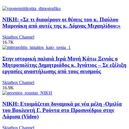
ΝΙΚΗ: «Σε τι διαφέρουν οι θέσεις του κ. Παύλου
Μαρινάκη από αυτές της κ. Δόμνας Μιχαηλίδου;»
Skiathos Channel
16.7K
Στην ιστορική παλαιά Ιερά Μονή Κάτω Ξενιάς ο
Μητροπολίτης Δημητριάδος κ. Ιγνάτιος – Σε εξέλιξη
εργασίες αναστήλωσης από τους σεισμούς
Skiathos Channel
16.9K
ΝΙΚΗ: Ετοιμάζεται δυναμικά με νέα μέλη -Ομιλία
του Βουλευτή Γ. Ρούντα στο Προσυνέδριο στην
Λάρισα (Video)
Skiathos Channel