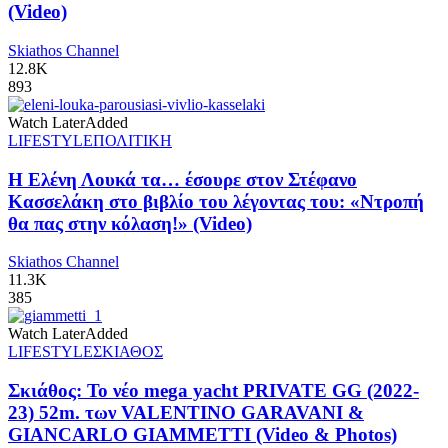
(Video)
Skiathos Channel
12.8K
893
Watch Later
Added
LIFESTYLE
ΠΟΛΙΤΙΚΗ
Η Ελένη Λουκά τα… έσουρε στον Στέφανο
Κασσελάκη στο βιβλίο του λέγοντας του: «Ντροπή
θα πας στην κόλαση!» (Video)
Skiathos Channel
11.3K
385
Watch Later
Added
LIFESTYLE
ΣΚΙΑΘΟΣ
Σκιάθος: Το νέο mega yacht PRIVATE GG (2022-
23) 52m. των VALENTINO GARAVANI &
GIANCARLO GIAMMETTI (Video & Photos)