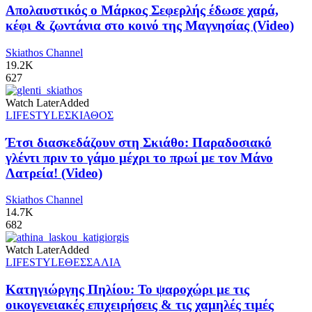
Απολαυστικός ο Μάρκος Σεφερλής έδωσε χαρά,
κέφι & ζωντάνια στο κοινό της Μαγνησίας (Video)
Skiathos Channel
19.2K
627
Watch Later
Added
LIFESTYLE
ΣΚΙΑΘΟΣ
Έτσι διασκεδάζουν στη Σκιάθο: Παραδοσιακό
γλέντι πριν το γάμο μέχρι το πρωί με τον Μάνο
Λατρεία! (Video)
Skiathos Channel
14.7K
682
Watch Later
Added
LIFESTYLE
ΘΕΣΣΑΛΙΑ
Κατηγιώργης Πηλίου: Το ψαροχώρι με τις
οικογενειακές επιχειρήσεις & τις χαμηλές τιμές