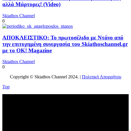
αλλά Μάρτυρες! (Video)
Skiathos Channel
0
ΑΠΟΚΛΕΙΣΤΙΚΟ: Το πρωτοσέλιδο με Ντάνο από
την επιτυχημένη συνεργασία του Skiathoschannel.gr
με το OK! Magazine
Skiathos Channel
0
Copyright © Skiathos Channel 2024. |
Πολιτική Απορρήτου
Top
No videos yet!
Click on "Watch later" to put videos here