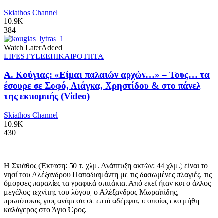
Skiathos Channel
10.9K
384
Watch Later
Added
LIFESTYLE
ΕΠΙΚΑΙΡΟΤΗΤΑ
Α. Κούγιας: «Είμαι παλαιών αρχών…» – Τους… τα
έσουρε σε Σοφό, Λιάγκα, Χρηστίδου & στο πάνελ
της εκπομπής (Video)
Skiathos Channel
10.9K
430
Η Σκιάθος (Έκταση: 50 τ. χλμ. Ανάπτυξη ακτών: 44 χλμ.) είναι το
νησί του Αλέξανδρου Παπαδιαμάντη με τις δασωμένες πλαγιές, τις
όμορφες παραλίες τα γραφικά σπιτάκια. Από εκεί ήταν και ο άλλος
μεγάλος τεχνίτης του λόγου, ο Αλέξανδρος Μωραϊτίδης,
πρωτότοκος γιος ανάμεσα σε επτά αδέρφια, ο οποίος εκοιμήθη
καλόγερος στο Άγιο Όρος.