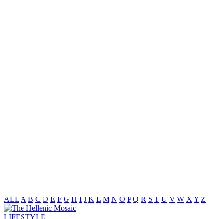
ALL
A
B
C
D
E
F
G
H
I
J
K
L
M
N
O
P
Q
R
S
T
U
V
W
X
Y
Z
LIFESTYLE