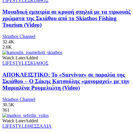
LIFESTYLE
ΣΚΙΑΘΟΣ
Μοναδική εμπειρία σε κρυφή σπηλιά με τα τιρκουάζ
χρώματα της Σκιάθου από το Skiathos Fishing
Tourism (Video)
Skiathos Channel
32.4K
2.6K
Watch Later
Added
LIFESTYLE
ΣΚΙΑΘΟΣ
ΑΠΟΚΛΕΙΣΤΙΚΟ: Το «Survivor» σε παραλία της
Σκιάθου – Ο Σάκης Κατσούλης «μονομαχεί» με την
Μαριαλένα Ρουμελιώτη (Video)
Skiathos Channel
30.5K
361
Watch Later
Added
LIFESTYLE
ΘΕΣΣΑΛΙΑ