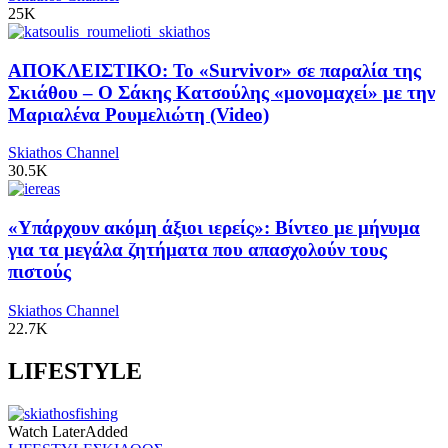
25K
ΑΠΟΚΛΕΙΣΤΙΚΟ: Το «Survivor» σε παραλία της
Σκιάθου – Ο Σάκης Κατσούλης «μονομαχεί» με την
Μαριαλένα Ρουμελιώτη (Video)
Skiathos Channel
30.5K
«Υπάρχουν ακόμη άξιοι ιερείς»: Βίντεο με μήνυμα
για τα μεγάλα ζητήματα που απασχολούν τους
πιστούς
Skiathos Channel
22.7K
LIFESTYLE
Watch Later
Added