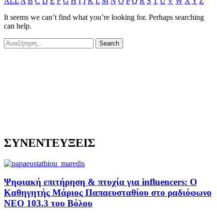
ALL
A
B
C
D
E
F
G
H
I
J
K
L
M
N
O
P
Q
R
S
T
U
V
W
X
Y
Z
It seems we can’t find what you’re looking for. Perhaps searching
can help.
ΣΥΝΕΝΤΕΥΞΕΙΣ
Ψηφιακή επιτήρηση & πτυχία για influencers: Ο
Καθηγητής Μάριος Παπαευσταθίου στο ραδιόφωνο
NEO 103.3 του Βόλου