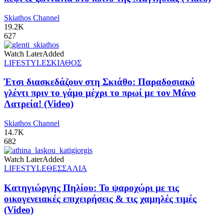
Skiathos Channel
19.2K
627
Watch Later
Added
LIFESTYLE
ΣΚΙΑΘΟΣ
Έτσι διασκεδάζουν στη Σκιάθο: Παραδοσιακό
γλέντι πριν το γάμο μέχρι το πρωί με τον Μάνο
Λατρεία! (Video)
Skiathos Channel
14.7K
682
Watch Later
Added
LIFESTYLE
ΘΕΣΣΑΛΙΑ
Κατηγιώργης Πηλίου: Το ψαροχώρι με τις
οικογενειακές επιχειρήσεις & τις χαμηλές τιμές
(Video)