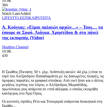
10.9K
384
Watch Later
Added
LIFESTYLE
ΕΠΙΚΑΙΡΟΤΗΤΑ
Α. Κούγιας: «Είμαι παλαιών αρχών…» – Τους… τα
έσουρε σε Σοφό, Λιάγκα, Χρηστίδου & στο πάνελ
της εκπομπής (Video)
Skiathos Channel
10.9K
430
Η Σκιάθος (Έκταση: 50 τ. χλμ. Ανάπτυξη ακτών: 44 χλμ.) είναι το
νησί του Αλέξανδρου Παπαδιαμάντη με τις δασωμένες πλαγιές, τις
όμορφες παραλίες τα γραφικά σπιτάκια. Από εκεί ήταν και ο άλλος
μεγάλος τεχνίτης του λόγου, ο Αλέξανδρος Μωραϊτίδης,
πρωτότοκος γιος ανάμεσα σε επτά αδέρφια, ο οποίος εκοιμήθη
καλόγερος στο Άγιο Όρος.
Οι κοντινές νησίδες Ρέπι και Τσουγκριά υπάγονται διοικητικά στη
Σκιάθο…