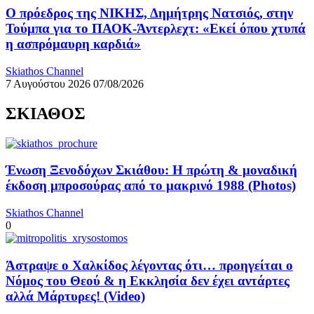
Ο πρόεδρος της ΝΙΚΗΣ, Δημήτρης Νατσιός, στην
Τούμπα για το ΠΑΟΚ-Άντερλεχτ: «Εκεί όπου χτυπά
η ασπρόμαυρη καρδιά»
Skiathos Channel
7 Αυγούστου 2026
07/08/2026
ΣΚΙΑΘΟΣ
Ένωση Ξενοδόχων Σκιάθου: Η πρώτη & μοναδική
έκδοση μπροσούρας από το μακρινό 1988 (Photos)
Skiathos Channel
0
Άστραψε ο Χαλκίδος λέγοντας ότι… προηγείται ο
Νόμος του Θεού & η Εκκλησία δεν έχει αντάρτες
αλλά Μάρτυρες! (Video)