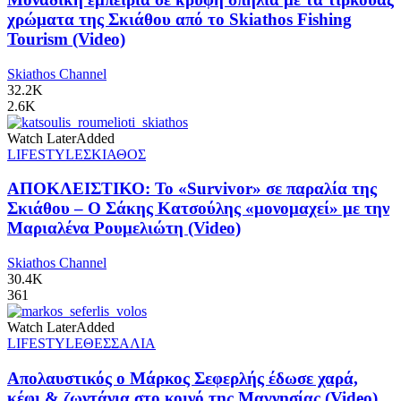
χρώματα της Σκιάθου από το Skiathos Fishing
Tourism (Video)
Skiathos Channel
32.2K
2.6K
Watch Later
Added
LIFESTYLE
ΣΚΙΑΘΟΣ
ΑΠΟΚΛΕΙΣΤΙΚΟ: Το «Survivor» σε παραλία της
Σκιάθου – Ο Σάκης Κατσούλης «μονομαχεί» με την
Μαριαλένα Ρουμελιώτη (Video)
Skiathos Channel
30.4K
361
Watch Later
Added
LIFESTYLE
ΘΕΣΣΑΛΙΑ
Απολαυστικός ο Μάρκος Σεφερλής έδωσε χαρά,
κέφι & ζωντάνια στο κοινό της Μαγνησίας (Video)