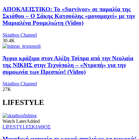
ΑΠΟΚΛΕΙΣΤΙΚΟ: Το «Survivor» σε παραλία της
Σκιάθου – Ο Σάκης Κατσούλης «μονομαχεί» με την
Μαριαλένα Ρουμελιώτη (Video)
Skiathos Channel
30.4K
Άγριο κράξιμο στον Αλέξη Τσίπρα από την Νεολαία
της ΝΙΚΗΣ στην Τεχνόπολη – «Ντροπή» για την
συμφωνία των Πρεσπών! (Video)
Skiathos Channel
27K
LIFESTYLE
Watch Later
Added
LIFESTYLE
ΣΚΙΑΘΟΣ
Μοναδική εμπειρία σε κρυφή σπηλιά με τα τιρκουάζ