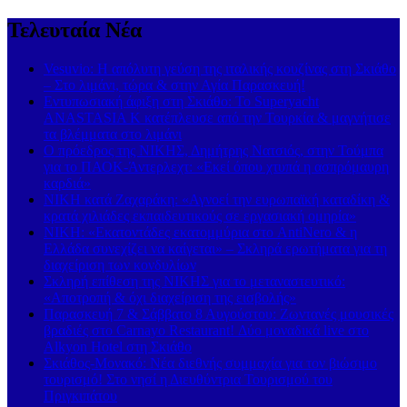
Τελευταία Νέα
Vesuvio: Η απόλυτη γεύση της ιταλικής κουζίνας στη Σκιάθο
– Στο λιμάνι, τώρα & στην Αγία Παρασκευή!
Εντυπωσιακή άφιξη στη Σκιάθο: Το Superyacht
ANASTASIA K κατέπλευσε από την Τουρκία & μαγνήτισε
τα βλέμματα στο λιμάνι
Ο πρόεδρος της ΝΙΚΗΣ, Δημήτρης Νατσιός, στην Τούμπα
για το ΠΑΟΚ-Άντερλεχτ: «Εκεί όπου χτυπά η ασπρόμαυρη
καρδιά»
ΝΙΚΗ κατά Ζαχαράκη: «Αγνοεί την ευρωπαϊκή καταδίκη &
κρατά χιλιάδες εκπαιδευτικούς σε εργασιακή ομηρία»
ΝΙΚΗ: «Εκατοντάδες εκατομμύρια στο AntiNero & η
Ελλάδα συνεχίζει να καίγεται» – Σκληρά ερωτήματα για τη
διαχείριση των κονδυλίων
Σκληρή επίθεση της ΝΙΚΗΣ για το μεταναστευτικό:
«Αποτροπή & όχι διαχείριση της εισβολής»
Παρασκευή 7 & Σάββατο 8 Αυγούστου: Ζωντανές μουσικές
βραδιές στο Carnayo Restaurant! Δύο μοναδικά live στο
Alkyon Hotel στη Σκιάθο
Σκιάθος-Μονακό: Νέα διεθνής συμμαχία για τον βιώσιμο
τουρισμό! Στο νησί η Διευθύντρια Τουρισμού του
Πριγκιπάτου