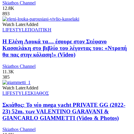
Skiathos Channel
12.8K
893
Watch Later
Added
LIFESTYLE
ΠΟΛΙΤΙΚΗ
Η Ελένη Λουκά τα… έσουρε στον Στέφανο
Κασσελάκη στο βιβλίο του λέγοντας του: «Ντροπή
θα πας στην κόλαση!» (Video)
Skiathos Channel
11.3K
385
Watch Later
Added
LIFESTYLE
ΣΚΙΑΘΟΣ
Σκιάθος: Το νέο mega yacht PRIVATE GG (2022-
23) 52m. των VALENTINO GARAVANI &
GIANCARLO GIAMMETTI (Video & Photos)
Skiathos Channel