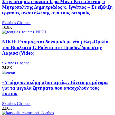
Στην ιστορική παλαιά Ιερά Μονή Κάτω Ξενιάς ο
Μητροπολίτης Δημητριάδος κ. Ιγνάτιος – Σε εξέλιξη
εργασίες αναστήλωσης από τους σεισμούς
Skiathos Channel
16.8K
ΝΙΚΗ: Ετοιμάζεται δυναμικά με νέα μέλη -Ομιλία
του Βουλευτή Γ. Ρούντα στο Προσυνέδριο στην
Λάρισα (Video)
Skiathos Channel
24.8K
«Υπάρχουν ακόμη άξιοι ιερείς»: Βίντεο με μήνυμα
για τα μεγάλα ζητήματα που απασχολούν τους
πιστούς
Skiathos Channel
22.6K