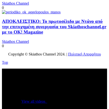
Skiathos Channel
0
ΑΠΟΚΛΕΙΣΤΙΚΟ: Το πρωτοσέλιδο με Ντάνο από
την επιτυχημένη συνεργασία του Skiathoschannel.gr
με το OK! Magazine
Skiathos Channel
0
Copyright © Skiathos Channel 2024. |
Πολιτική Απορρήτου
Top
No videos yet!
Click on "Watch later" to put videos here
View all videos