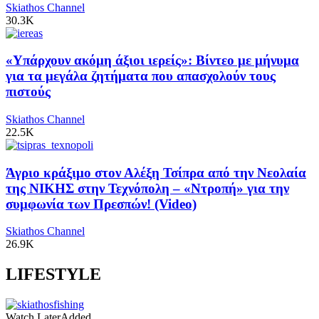
Skiathos Channel
30.3K
«Υπάρχουν ακόμη άξιοι ιερείς»: Βίντεο με μήνυμα
για τα μεγάλα ζητήματα που απασχολούν τους
πιστούς
Skiathos Channel
22.5K
Άγριο κράξιμο στον Αλέξη Τσίπρα από την Νεολαία
της ΝΙΚΗΣ στην Τεχνόπολη – «Ντροπή» για την
συμφωνία των Πρεσπών! (Video)
Skiathos Channel
26.9K
LIFESTYLE
Watch Later
Added