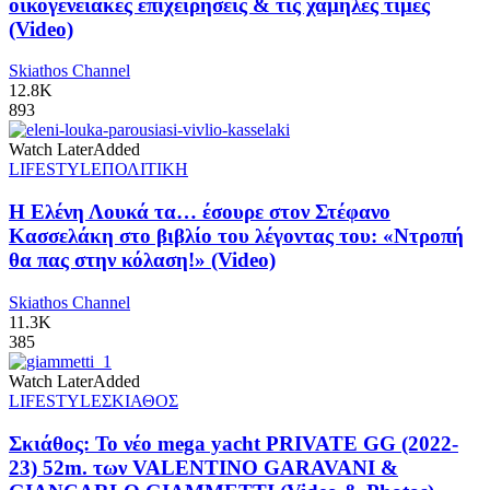
οικογενειακές επιχειρήσεις & τις χαμηλές τιμές
(Video)
Skiathos Channel
12.8K
893
Watch Later
Added
LIFESTYLE
ΠΟΛΙΤΙΚΗ
Η Ελένη Λουκά τα… έσουρε στον Στέφανο
Κασσελάκη στο βιβλίο του λέγοντας του: «Ντροπή
θα πας στην κόλαση!» (Video)
Skiathos Channel
11.3K
385
Watch Later
Added
LIFESTYLE
ΣΚΙΑΘΟΣ
Σκιάθος: Το νέο mega yacht PRIVATE GG (2022-
23) 52m. των VALENTINO GARAVANI &