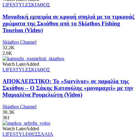
LIFESTYLE
ΣΚΙΑΘΟΣ
Μοναδική εμπειρία σε κρυφή σπηλιά με τα τιρκουάζ
χρώματα της Σκιάθου από το Skiathos Fishing
Tourism (Video)
Skiathos Channel
32.2K
2.6K
Watch Later
Added
LIFESTYLE
ΣΚΙΑΘΟΣ
ΑΠΟΚΛΕΙΣΤΙΚΟ: Το «Survivor» σε παραλία της
Σκιάθου – Ο Σάκης Κατσούλης «μονομαχεί» με την
Μαριαλένα Ρουμελιώτη (Video)
Skiathos Channel
30.3K
361
Watch Later
Added
LIFESTYLE
ΘΕΣΣΑΛΙΑ