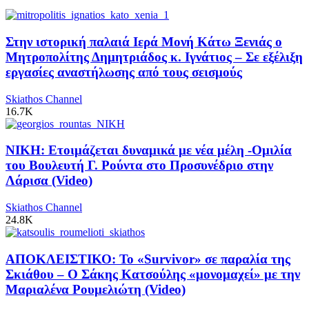
Στην ιστορική παλαιά Ιερά Μονή Κάτω Ξενιάς ο
Μητροπολίτης Δημητριάδος κ. Ιγνάτιος – Σε εξέλιξη
εργασίες αναστήλωσης από τους σεισμούς
Skiathos Channel
16.7K
ΝΙΚΗ: Ετοιμάζεται δυναμικά με νέα μέλη -Ομιλία
του Βουλευτή Γ. Ρούντα στο Προσυνέδριο στην
Λάρισα (Video)
Skiathos Channel
24.8K
ΑΠΟΚΛΕΙΣΤΙΚΟ: Το «Survivor» σε παραλία της
Σκιάθου – Ο Σάκης Κατσούλης «μονομαχεί» με την
Μαριαλένα Ρουμελιώτη (Video)