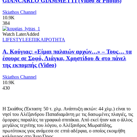
GIANCARLO GIAMMETTI (Video & Photos)
Skiathos Channel
10.9K
384
Watch Later
Added
LIFESTYLE
ΕΠΙΚΑΙΡΟΤΗΤΑ
Α. Κούγιας: «Είμαι παλαιών αρχών…» – Τους… τα
έσουρε σε Σοφό, Λιάγκα, Χρηστίδου & στο πάνελ
της εκπομπής (Video)
Skiathos Channel
10.9K
430
Η Σκιάθος (Έκταση: 50 τ. χλμ. Ανάπτυξη ακτών: 44 χλμ.) είναι το
νησί του Αλέξανδρου Παπαδιαμάντη με τις δασωμένες πλαγιές, τις
όμορφες παραλίες τα γραφικά σπιτάκια. Από εκεί ήταν και ο άλλος
μεγάλος τεχνίτης του λόγου, ο Αλέξανδρος Μωραϊτίδης,
πρωτότοκος γιος ανάμεσα σε επτά αδέρφια, ο οποίος εκοιμήθη
καλόγερος στο Άγιο Όρος.