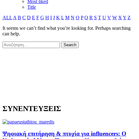
Most liked
Title
ALL
A
B
C
D
E
F
G
H
I
J
K
L
M
N
O
P
Q
R
S
T
U
V
W
X
Y
Z
It seems we can’t find what you’re looking for. Perhaps searching
can help.
ΣΥΝΕΝΤΕΥΞΕΙΣ
Ψηφιακή επιτήρηση & πτυχία για influencers: Ο