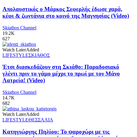
Απολαυστικός ο Μάρκος Σεφερλής έδωσε χαρά,
κέφι & ζωντάνια στο κοινό της Μαγνησίας (Video)
Skiathos Channel
19.2K
627
Watch Later
Added
LIFESTYLE
ΣΚΙΑΘΟΣ
Έτσι διασκεδάζουν στη Σκιάθο: Παραδοσιακό
γλέντι πριν το γάμο μέχρι το πρωί με τον Μάνο
Λατρεία! (Video)
Skiathos Channel
14.7K
682
Watch Later
Added
LIFESTYLE
ΘΕΣΣΑΛΙΑ
Κατηγιώργης Πηλίου: Το ψαροχώρι με τις