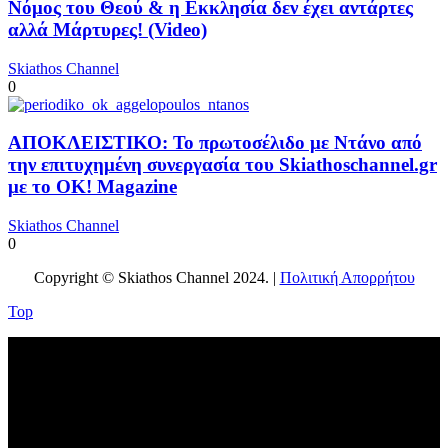
Νόμος του Θεού & η Εκκλησία δεν έχει αντάρτες
αλλά Μάρτυρες! (Video)
Skiathos Channel
0
ΑΠΟΚΛΕΙΣΤΙΚΟ: Το πρωτοσέλιδο με Ντάνο από
την επιτυχημένη συνεργασία του Skiathoschannel.gr
με το OK! Magazine
Skiathos Channel
0
Copyright © Skiathos Channel 2024. |
Πολιτική Απορρήτου
Top
No videos yet!