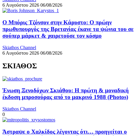
6 Αυγούστου 2026
06/08/2026
Ο Μπόρις Τζόνσον στην Κάρυστο: Ο πρώην
πρωθυπουργός της Βρετανίας έκανε τα ψώνια του σε
σούπερ μάρκετ & χαιρετούσε τον κόσμο
Skiathos Channel
6 Αυγούστου 2026
06/08/2026
ΣΚΙΑΘΟΣ
Ένωση Ξενοδόχων Σκιάθου: Η πρώτη & μοναδική
έκδοση μπροσούρας από το μακρινό 1988 (Photos)
Skiathos Channel
0
Άστραψε ο Χαλκίδος λέγοντας ότι… προηγείται ο