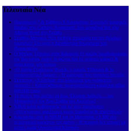
Τελευταία Νέα
Παρασκευή 7 & Σάββατο 8 Αυγούστου: Ζωντανές μουσικές
βραδιές στο Carnayo Restaurant! Δύο μοναδικά live στο
Alkyon Hotel στη Σκιάθο
Σκιάθος-Μονακό: Νέα διεθνής συμμαχία για τον βιώσιμο
τουρισμό! Στο νησί η Διευθύντρια Τουρισμού του
Πριγκιπάτου
Ο Μπόρις Τζόνσον στην Κάρυστο: Ο πρώην πρωθυπουργός
της Βρετανίας έκανε τα ψώνια του σε σούπερ μάρκετ &
χαιρετούσε τον κόσμο
«Ο πατήρ Γεράσιμος Φωκάς, ο μικρός Τζόσουα & το
συγκλονιστικό όραμα» – Η μαρτυρία που συγκινεί πιστούς
Σκόπελος: «Χτύπημα» στο κύκλωμα του «κόκκινου
χρυσού» – Κατασχέθηκαν προστατευόμενα κοράλλια αξίας
800.000 ευρώ
Το βίντεο που πρέπει να δεις, Έλληνα: Διάλεξε… τον
Μηταράκη ή τον Άγιο Σάββα του Αχιλλέως!
ΝΙΚΗ κατά κυβέρνησης για τις νέες ταυτότητες:
«Ηλεκτρονικό φακέλωμα χωρίς διαφάνεια & απαντήσεις»
Καμπανάκι από τη ΝΙΚΗ για τη Μαγνησία: «1.300 νέα
περιστατικά καρκίνου τον χρόνο – Η περιοχή δεν μπορεί να
μείνει χωρίς Ογκολογική Κλινική»