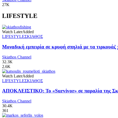
27K
LIFESTYLE
Watch Later
Added
LIFESTYLE
ΣΚΙΑΘΟΣ
Μοναδική εμπειρία σε κρυφή σπηλιά με τα τιρκουάζ 
Skiathos Channel
32.3K
2.6K
Watch Later
Added
LIFESTYLE
ΣΚΙΑΘΟΣ
ΑΠΟΚΛΕΙΣΤΙΚΟ: Το «Survivor» σε παραλία της Σκι
Skiathos Channel
30.4K
361