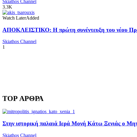
Skiathos Channel
3.3K
Watch Later
Added
ΑΠΟΚΛΕΙΣΤΙΚΟ: Η πρώτη συνέντευξη του νέου Προ
Skiathos Channel
1
TOP ΑΡΘΡΑ
Στην ιστορική παλαιά Ιερά Μονή Κάτω Ξενιάς ο Μητρ
Skiathos Channel