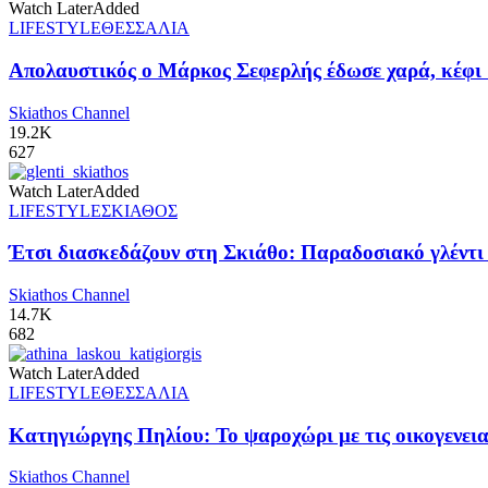
Watch Later
Added
LIFESTYLE
ΘΕΣΣΑΛΙΑ
Απολαυστικός ο Μάρκος Σεφερλής έδωσε χαρά, κέφι 
Skiathos Channel
19.2K
627
Watch Later
Added
LIFESTYLE
ΣΚΙΑΘΟΣ
Έτσι διασκεδάζουν στη Σκιάθο: Παραδοσιακό γλέντι π
Skiathos Channel
14.7K
682
Watch Later
Added
LIFESTYLE
ΘΕΣΣΑΛΙΑ
Κατηγιώργης Πηλίου: Το ψαροχώρι με τις οικογενειακ
Skiathos Channel