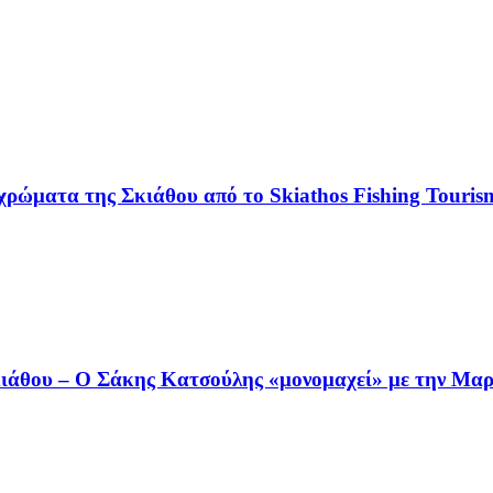
χρώματα της Σκιάθου από το Skiathos Fishing Tourism
άθου – Ο Σάκης Κατσούλης «μονομαχεί» με την Μαρι