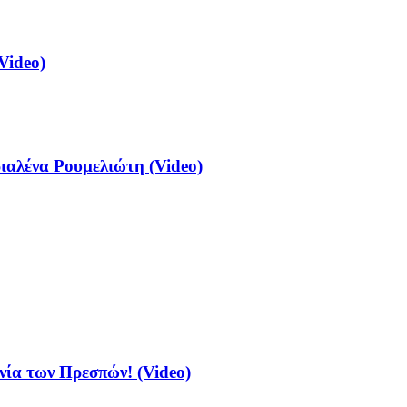
Video)
αλένα Ρουμελιώτη (Video)
νία των Πρεσπών! (Video)