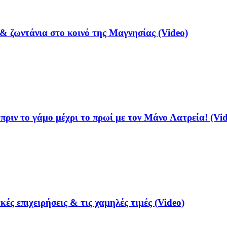
& ζωντάνια στο κοινό της Μαγνησίας (Video)
ριν το γάμο μέχρι το πρωί με τον Μάνο Λατρεία! (Vid
ές επιχειρήσεις & τις χαμηλές τιμές (Video)