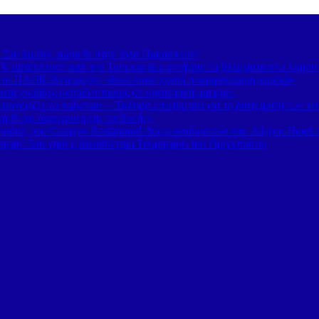
– Στο λιμάνι, τώρα & στην Αγία Παρασκευή!
 κατέπλευσε από την Τουρκία & μαγνήτισε τα βλέμματα στο λιμάνι
 το ΠΑΟΚ-Άντερλεχτ: «Εκεί όπου χτυπά η ασπρόμαυρη καρδιά»
τά χιλιάδες εκπαιδευτικούς σε εργασιακή ομηρία»
υνεχίζει να καίγεται» – Σκληρά ερωτήματα για τη διαχείριση των κ
 & όχι διαχείριση της εισβολής»
διές στο Carnayo Restaurant! Δύο μοναδικά live στο Alkyon Hotel 
ισμό! Στο νησί η Διευθύντρια Τουρισμού του Πριγκιπάτου