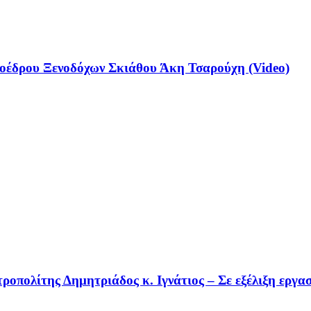
έδρου Ξενοδόχων Σκιάθου Άκη Τσαρούχη (Video)
οπολίτης Δημητριάδος κ. Ιγνάτιος – Σε εξέλιξη εργα