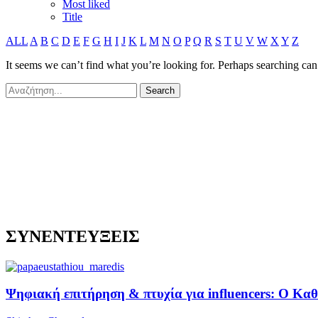
Most liked
Title
ALL
A
B
C
D
E
F
G
H
I
J
K
L
M
N
O
P
Q
R
S
T
U
V
W
X
Y
Z
It seems we can’t find what you’re looking for. Perhaps searching can
ΣΥΝΕΝΤΕΥΞΕΙΣ
Ψηφιακή επιτήρηση & πτυχία για influencers: Ο Κ