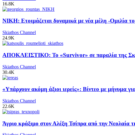
16.8K
ΝΙΚΗ: Ετοιμάζεται δυναμικά με νέα μέλη -Ομιλία το
Skiathos Channel
24.9K
ΑΠΟΚΛΕΙΣΤΙΚΟ: Το «Survivor» σε παραλία της Σκι
Skiathos Channel
30.4K
«Υπάρχουν ακόμη άξιοι ιερείς»: Βίντεο με μήνυμα γ
Skiathos Channel
22.6K
Άγριο κράξιμο στον Αλέξη Τσίπρα από την Νεολαία 
Skiathos Channel