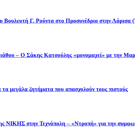
υ Βουλευτή Γ. Ρούντα στο Προσυνέδριο στην Λάρισα (
άθου – Ο Σάκης Κατσούλης «μονομαχεί» με την Μαρι
ια τα μεγάλα ζητήματα που απασχολούν τους πιστούς
της ΝΙΚΗΣ στην Τεχνόπολη – «Ντροπή» για την συμφω