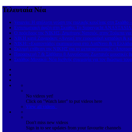
Τελευταία Νέα
Vesuvio: Η απόλυτη γεύση της ιταλικής κουζίνας στη Σκιάθο 
Εντυπωσιακή άφιξη στη Σκιάθο: Το Superyacht ANASTASIA K
Ο πρόεδρος της ΝΙΚΗΣ, Δημήτρης Νατσιός, στην Τούμπα για
ΝΙΚΗ κατά Ζαχαράκη: «Αγνοεί την ευρωπαϊκή καταδίκη & κρα
ΝΙΚΗ: «Εκατοντάδες εκατομμύρια στο AntiNero & η Ελλάδα σ
Σκληρή επίθεση της ΝΙΚΗΣ για το μεταναστευτικό: «Αποτροπή
Παρασκευή 7 & Σάββατο 8 Αυγούστου: Ζωντανές μουσικές βρα
Σκιάθος-Μονακό: Νέα διεθνής συμμαχία για τον βιώσιμο τουρ
No videos yet!
Click on "Watch later" to put videos here
View all videos
Don't miss new videos
Sign in to see updates from your favourite channels