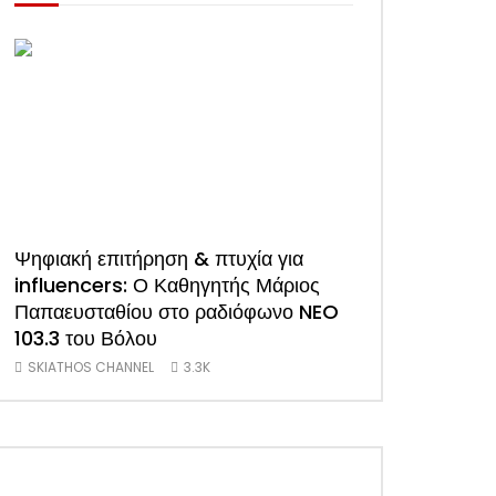
Ψηφιακή επιτήρηση & πτυχία για
ΑΠΟΚΛΕΙΣΤΙΚΟ
influencers: Ο Καθηγητής Μάριος
συνέντευξη του
Παπαευσταθίου στο ραδιόφωνο NEO
Ξενοδόχων Σκι
103.3 του Βόλου
(Video)
SKIATHOS CHANNEL
3.3K
SKIATHOS CHANNE