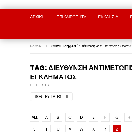
ΑΡΧΙΚΉ
ΕΠΙΚΑΙΡΟΤΗΤΑ
ΕΚΚΛΗΣΙΑ
Home
Posts Tagged "Διεύθυνση Αντιμετώπισης Οργαν
TAG: ΔΙΕΎΘΥΝΣΗ ΑΝΤΙΜΕΤΏΠ
ΕΓΚΛΉΜΑΤΟΣ
0 POSTS
SORT BY:
LATEST
ALL
A
B
C
D
E
F
G
H
S
T
U
V
W
X
Y
Z