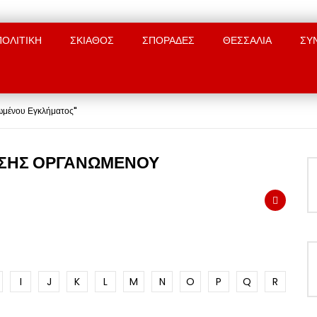
ΠΟΛΙΤΙΚΗ
ΣΚΙΑΘΟΣ
ΣΠΟΡΑΔΕΣ
ΘΕΣΣΑΛΙΑ
ΣΥ
ωμένου Εγκλήματος"
ΙΣΗΣ ΟΡΓΑΝΩΜΈΝΟΥ
I
J
K
L
M
N
O
P
Q
R