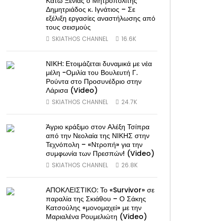
Κάτω Ξενιάς ο Μητροπολίτης
Δημητριάδος κ. Ιγνάτιος – Σε
εξέλιξη εργασίες αναστήλωσης από
τους σεισμούς
SKIATHOS CHANNEL
16.6K
ΝΙΚΗ: Ετοιμάζεται δυναμικά με νέα
μέλη -Ομιλία του Βουλευτή Γ.
Ρούντα στο Προσυνέδριο στην
Λάρισα (Video)
SKIATHOS CHANNEL
24.7K
Άγριο κράξιμο στον Αλέξη Τσίπρα
από την Νεολαία της ΝΙΚΗΣ στην
Τεχνόπολη – «Ντροπή» για την
συμφωνία των Πρεσπών! (Video)
SKIATHOS CHANNEL
26.8K
ΑΠΟΚΛΕΙΣΤΙΚΟ: Το «Survivor» σε
παραλία της Σκιάθου – Ο Σάκης
Κατσούλης «μονομαχεί» με την
Μαριαλένα Ρουμελιώτη (Video)