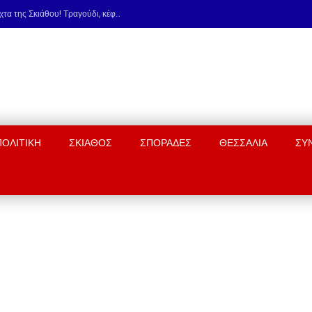
Ο Χαριτοδιπλωμένος… έβαλε φωτιά στη νύχτα της Σκιάθου! Τραγούδι, κέφι & εκλεκτή παρέα στο Carnayo
ΠΟΛΙΤΙΚΗ
ΣΚΙΑΘΟΣ
ΣΠΟΡΑΔΕΣ
ΘΕΣΣΑΛΙΑ
ΣΥ