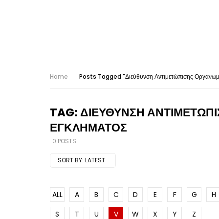
Home
Posts Tagged "Διεύθυνση Αντιμετώπισης Οργανωμ
TAG: ΔΙΕΎΘΥΝΣΗ ΑΝΤΙΜΕΤΏΠ
ΕΓΚΛΉΜΑΤΟΣ
0 POSTS
SORT BY:
LATEST
ALL
A
B
C
D
E
F
G
H
S
T
U
V
W
X
Y
Z