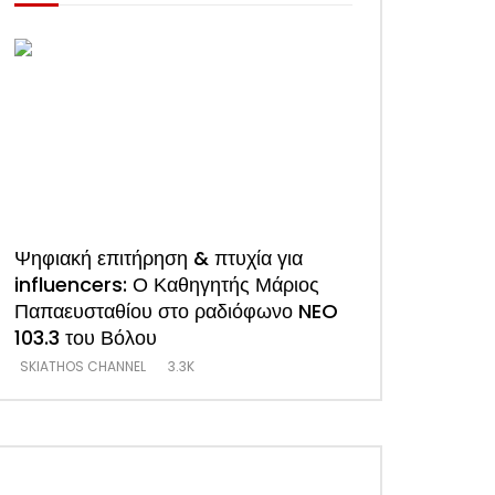
Ψηφιακή επιτήρηση & πτυχία για
ΑΠΟΚΛΕΙΣΤΙΚΟ
influencers: Ο Καθηγητής Μάριος
συνέντευξη του
Παπαευσταθίου στο ραδιόφωνο NEO
Ξενοδόχων Σκι
103.3 του Βόλου
(Video)
SKIATHOS CHANNEL
3.3K
SKIATHOS CHANNEL