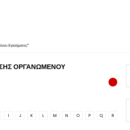
ένου Εγκλήματος"
ΙΣΗΣ ΟΡΓΑΝΩΜΈΝΟΥ
I
J
K
L
M
N
O
P
Q
R