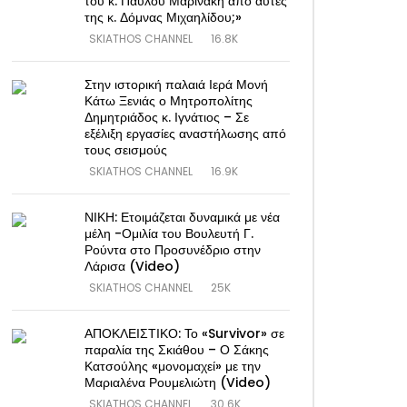
του κ. Παύλου Μαρινάκη από αυτές
της κ. Δόμνας Μιχαηλίδου;»
SKIATHOS CHANNEL
16.8K
Στην ιστορική παλαιά Ιερά Μονή
Κάτω Ξενιάς ο Μητροπολίτης
Δημητριάδος κ. Ιγνάτιος – Σε
εξέλιξη εργασίες αναστήλωσης από
τους σεισμούς
SKIATHOS CHANNEL
16.9K
ΝΙΚΗ: Ετοιμάζεται δυναμικά με νέα
μέλη -Ομιλία του Βουλευτή Γ.
Ρούντα στο Προσυνέδριο στην
Λάρισα (Video)
SKIATHOS CHANNEL
25K
ΑΠΟΚΛΕΙΣΤΙΚΟ: Το «Survivor» σε
παραλία της Σκιάθου – Ο Σάκης
Κατσούλης «μονομαχεί» με την
Μαριαλένα Ρουμελιώτη (Video)
SKIATHOS CHANNEL
30.6K