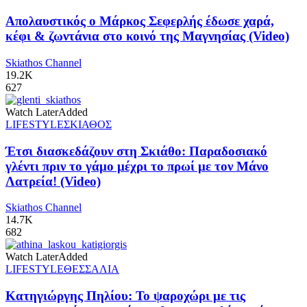
Απολαυστικός ο Μάρκος Σεφερλής έδωσε χαρά,
κέφι & ζωντάνια στο κοινό της Μαγνησίας (Video)
Skiathos Channel
19.2K
627
Watch Later
Added
LIFESTYLE
ΣΚΙΑΘΟΣ
Έτσι διασκεδάζουν στη Σκιάθο: Παραδοσιακό
γλέντι πριν το γάμο μέχρι το πρωί με τον Μάνο
Λατρεία! (Video)
Skiathos Channel
14.7K
682
Watch Later
Added
LIFESTYLE
ΘΕΣΣΑΛΙΑ
Κατηγιώργης Πηλίου: Το ψαροχώρι με τις