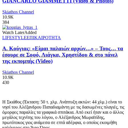
GIANCARLO GIAMMETTI (Video & Photos)
Skiathos Channel
10.9K
384
Watch Later
Added
LIFESTYLE
ΕΠΙΚΑΙΡΟΤΗΤΑ
Α. Κούγιας: «Είμαι παλαιών αρχών…» – Τους… τα
έσουρε σε Σοφό, Λιάγκα, Χρηστίδου & στο πάνελ
της εκπομπής (Video)
Skiathos Channel
10.9K
430
Η Σκιάθος (Έκταση: 50 τ. χλμ. Ανάπτυξη ακτών: 44 χλμ.) είναι το
νησί του Αλέξανδρου Παπαδιαμάντη με τις δασωμένες πλαγιές, τις
όμορφες παραλίες τα γραφικά σπιτάκια. Από εκεί ήταν και ο άλλος
μεγάλος τεχνίτης του λόγου, ο Αλέξανδρος Μωραϊτίδης,
πρωτότοκος γιος ανάμεσα σε επτά αδέρφια, ο οποίος εκοιμήθη
καλόγερος στο Άγιο Όρος.