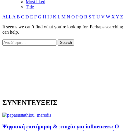
Most liked
Title
ALL
A
B
C
D
E
F
G
H
I
J
K
L
M
N
O
P
Q
R
S
T
U
V
W
X
Y
Z
It seems we can’t find what you’re looking for. Perhaps searching
can help.
ΣΥΝΕΝΤΕΥΞΕΙΣ
Ψηφιακή επιτήρηση & πτυχία για influencers: Ο