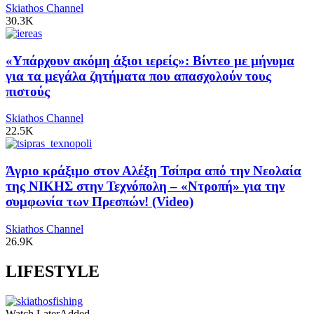
Skiathos Channel
30.3K
«Υπάρχουν ακόμη άξιοι ιερείς»: Βίντεο με μήνυμα
για τα μεγάλα ζητήματα που απασχολούν τους
πιστούς
Skiathos Channel
22.5K
Άγριο κράξιμο στον Αλέξη Τσίπρα από την Νεολαία
της ΝΙΚΗΣ στην Τεχνόπολη – «Ντροπή» για την
συμφωνία των Πρεσπών! (Video)
Skiathos Channel
26.9K
LIFESTYLE
Watch Later
Added