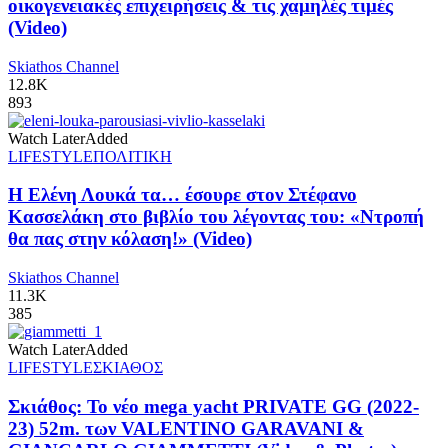
οικογενειακές επιχειρήσεις & τις χαμηλές τιμές
(Video)
Skiathos Channel
12.8K
893
Watch Later
Added
LIFESTYLE
ΠΟΛΙΤΙΚΗ
Η Ελένη Λουκά τα… έσουρε στον Στέφανο
Κασσελάκη στο βιβλίο του λέγοντας του: «Ντροπή
θα πας στην κόλαση!» (Video)
Skiathos Channel
11.3K
385
Watch Later
Added
LIFESTYLE
ΣΚΙΑΘΟΣ
Σκιάθος: Το νέο mega yacht PRIVATE GG (2022-
23) 52m. των VALENTINO GARAVANI &