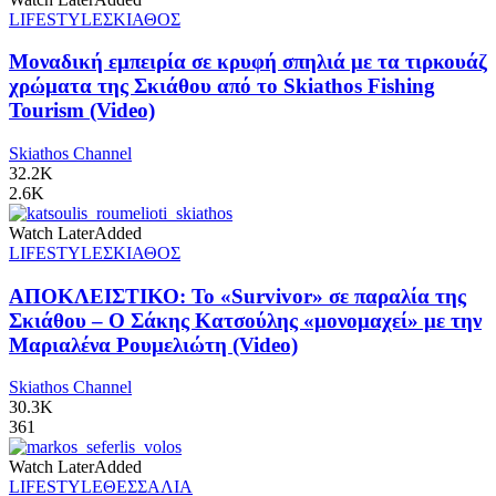
LIFESTYLE
ΣΚΙΑΘΟΣ
Μοναδική εμπειρία σε κρυφή σπηλιά με τα τιρκουάζ
χρώματα της Σκιάθου από το Skiathos Fishing
Tourism (Video)
Skiathos Channel
32.2K
2.6K
Watch Later
Added
LIFESTYLE
ΣΚΙΑΘΟΣ
ΑΠΟΚΛΕΙΣΤΙΚΟ: Το «Survivor» σε παραλία της
Σκιάθου – Ο Σάκης Κατσούλης «μονομαχεί» με την
Μαριαλένα Ρουμελιώτη (Video)
Skiathos Channel
30.3K
361
Watch Later
Added
LIFESTYLE
ΘΕΣΣΑΛΙΑ