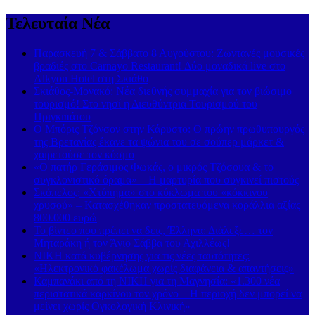
Τελευταία Νέα
Παρασκευή 7 & Σάββατο 8 Αυγούστου: Ζωντανές μουσικές
βραδιές στο Carnayo Restaurant! Δύο μοναδικά live στο
Alkyon Hotel στη Σκιάθο
Σκιάθος-Μονακό: Νέα διεθνής συμμαχία για τον βιώσιμο
τουρισμό! Στο νησί η Διευθύντρια Τουρισμού του
Πριγκιπάτου
Ο Μπόρις Τζόνσον στην Κάρυστο: Ο πρώην πρωθυπουργός
της Βρετανίας έκανε τα ψώνια του σε σούπερ μάρκετ &
χαιρετούσε τον κόσμο
«Ο πατήρ Γεράσιμος Φωκάς, ο μικρός Τζόσουα & το
συγκλονιστικό όραμα» – Η μαρτυρία που συγκινεί πιστούς
Σκόπελος: «Χτύπημα» στο κύκλωμα του «κόκκινου
χρυσού» – Κατασχέθηκαν προστατευόμενα κοράλλια αξίας
800.000 ευρώ
Το βίντεο που πρέπει να δεις, Έλληνα: Διάλεξε… τον
Μηταράκη ή τον Άγιο Σάββα του Αχιλλέως!
ΝΙΚΗ κατά κυβέρνησης για τις νέες ταυτότητες:
«Ηλεκτρονικό φακέλωμα χωρίς διαφάνεια & απαντήσεις»
Καμπανάκι από τη ΝΙΚΗ για τη Μαγνησία: «1.300 νέα
περιστατικά καρκίνου τον χρόνο – Η περιοχή δεν μπορεί να
μείνει χωρίς Ογκολογική Κλινική»