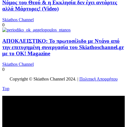
Νόμος του Θεού & η Εκκλησία δεν έχει αντάρτες
αλλά Μάρτυρες! (Video)
Skiathos Channel
0
ΑΠΟΚΛΕΙΣΤΙΚΟ: Το πρωτοσέλιδο με Ντάνο από
την επιτυχημένη συνεργασία του Skiathoschannel.gr
με το OK! Magazine
Skiathos Channel
0
Copyright © Skiathos Channel 2024. |
Πολιτική Απορρήτου
Top
No videos yet!