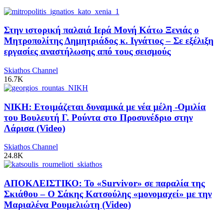
Στην ιστορική παλαιά Ιερά Μονή Κάτω Ξενιάς ο
Μητροπολίτης Δημητριάδος κ. Ιγνάτιος – Σε εξέλιξη
εργασίες αναστήλωσης από τους σεισμούς
Skiathos Channel
16.7K
ΝΙΚΗ: Ετοιμάζεται δυναμικά με νέα μέλη -Ομιλία
του Βουλευτή Γ. Ρούντα στο Προσυνέδριο στην
Λάρισα (Video)
Skiathos Channel
24.8K
ΑΠΟΚΛΕΙΣΤΙΚΟ: Το «Survivor» σε παραλία της
Σκιάθου – Ο Σάκης Κατσούλης «μονομαχεί» με την
Μαριαλένα Ρουμελιώτη (Video)