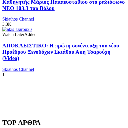
Καθηγητής Μάριος Παπαευσταθίου στο ραδιόφωνο
NEO 103.3 του Βόλου
Skiathos Channel
3.3K
Watch Later
Added
ΑΠΟΚΛΕΙΣΤΙΚΟ: Η πρώτη συνέντευξη του νέου
Προέδρου Ξενοδόχων Σκιάθου Άκη Τσαρούχη
(Video)
Skiathos Channel
1
TOP ΑΡΘΡΑ