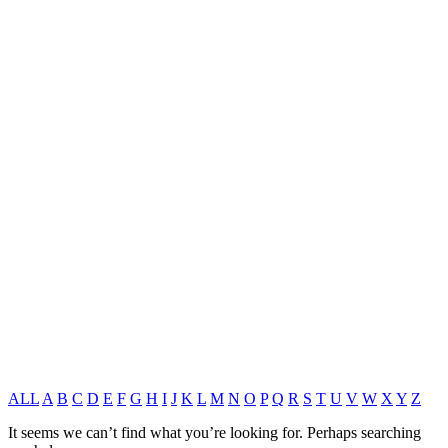
ALL
A
B
C
D
E
F
G
H
I
J
K
L
M
N
O
P
Q
R
S
T
U
V
W
X
Y
Z
It seems we can’t find what you’re looking for. Perhaps searching