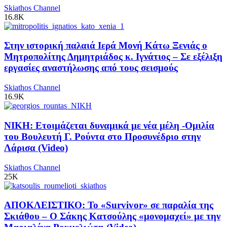
Skiathos Channel
16.8K
Στην ιστορική παλαιά Ιερά Μονή Κάτω Ξενιάς ο
Μητροπολίτης Δημητριάδος κ. Ιγνάτιος – Σε εξέλιξη
εργασίες αναστήλωσης από τους σεισμούς
Skiathos Channel
16.9K
ΝΙΚΗ: Ετοιμάζεται δυναμικά με νέα μέλη -Ομιλία
του Βουλευτή Γ. Ρούντα στο Προσυνέδριο στην
Λάρισα (Video)
Skiathos Channel
25K
ΑΠΟΚΛΕΙΣΤΙΚΟ: Το «Survivor» σε παραλία της
Σκιάθου – Ο Σάκης Κατσούλης «μονομαχεί» με την