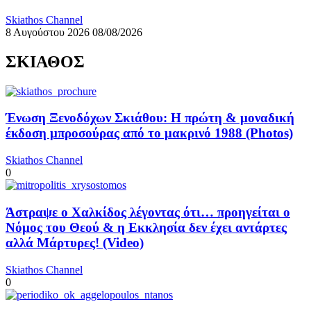
Skiathos Channel
8 Αυγούστου 2026
08/08/2026
ΣΚΙΑΘΟΣ
Ένωση Ξενοδόχων Σκιάθου: Η πρώτη & μοναδική
έκδοση μπροσούρας από το μακρινό 1988 (Photos)
Skiathos Channel
0
Άστραψε ο Χαλκίδος λέγοντας ότι… προηγείται ο
Νόμος του Θεού & η Εκκλησία δεν έχει αντάρτες
αλλά Μάρτυρες! (Video)
Skiathos Channel
0