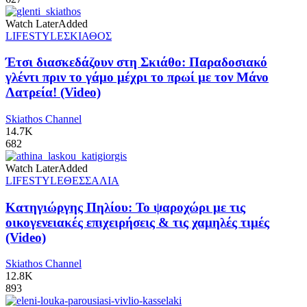
Watch Later
Added
LIFESTYLE
ΣΚΙΑΘΟΣ
Έτσι διασκεδάζουν στη Σκιάθο: Παραδοσιακό
γλέντι πριν το γάμο μέχρι το πρωί με τον Μάνο
Λατρεία! (Video)
Skiathos Channel
14.7K
682
Watch Later
Added
LIFESTYLE
ΘΕΣΣΑΛΙΑ
Κατηγιώργης Πηλίου: Το ψαροχώρι με τις
οικογενειακές επιχειρήσεις & τις χαμηλές τιμές
(Video)
Skiathos Channel
12.8K
893