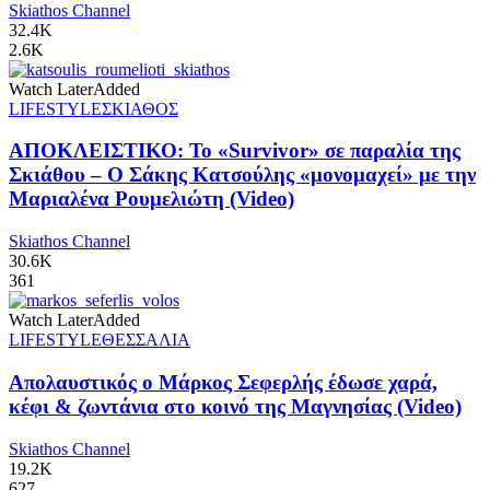
Skiathos Channel
32.4K
2.6K
Watch Later
Added
LIFESTYLE
ΣΚΙΑΘΟΣ
ΑΠΟΚΛΕΙΣΤΙΚΟ: Το «Survivor» σε παραλία της
Σκιάθου – Ο Σάκης Κατσούλης «μονομαχεί» με την
Μαριαλένα Ρουμελιώτη (Video)
Skiathos Channel
30.6K
361
Watch Later
Added
LIFESTYLE
ΘΕΣΣΑΛΙΑ
Απολαυστικός ο Μάρκος Σεφερλής έδωσε χαρά,
κέφι & ζωντάνια στο κοινό της Μαγνησίας (Video)
Skiathos Channel
19.2K
627