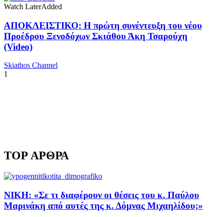
Watch Later
Added
ΑΠΟΚΛΕΙΣΤΙΚΟ: Η πρώτη συνέντευξη του νέου
Προέδρου Ξενοδόχων Σκιάθου Άκη Τσαρούχη
(Video)
Skiathos Channel
1
TOP ΑΡΘΡΑ
ΝΙΚΗ: «Σε τι διαφέρουν οι θέσεις του κ. Παύλου
Μαρινάκη από αυτές της κ. Δόμνας Μιχαηλίδου;»