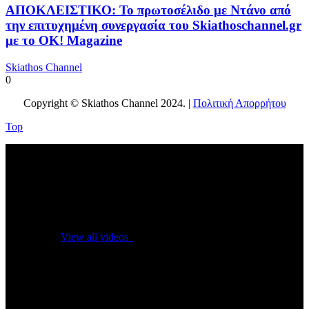
ΑΠΟΚΛΕΙΣΤΙΚΟ: Το πρωτοσέλιδο με Ντάνο από
την επιτυχημένη συνεργασία του Skiathoschannel.gr
με το OK! Magazine
Skiathos Channel
0
Copyright © Skiathos Channel 2024. |
Πολιτική Απορρήτου
Top
No videos yet!
Click on "Watch later" to put videos here
View all videos
Don't miss new videos
Sign in to see updates from your favourite channels