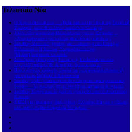
Τελευταία Νέα
Ο Χαριτοδιπλωμένος… έβαλε φωτιά στη νύχτα της Σκιάθου!
Τραγούδι, κέφι & εκλεκτή παρέα στο Carnayo
100% πληρότητα από Θεσσαλονίκη για τις Σποράδες –
«Απογειώνεται» η απευθείας ακτοπλοϊκή σύνδεση!
Σκιάθος: Μουσικές βραδιές με… έκπληξη στο Carnayo
Restaurant – Ο Κώστας Χαριτοδιπλωμένος
(Videos)ξεσήκωσε το κοινό!
Συνεδρίαση Επιτροπής Εκτίμησης Κινδύνου για τους
ισχυρούς ανέμους & τις υψηλές θερμοκρασίες
Πολύ υψηλός κίνδυνος πυρκαγιάς (κατηγορία κινδύνου 4)
για σήμερα Σάββατο 8 Αυγούστου
Σκιάθος: «Με ξυλοκόπησαν & με άφησαν αιμόφυρτο στον
δρόμο» – Άγριος καβγάς με λοστάρια, μαχαίρια & σφυριά
Σκιάθος: Έφυγε από τη ζωή σε ηλικία 93 ετών ο Απόστολος
Κουκιάς
ΝΙΚΗ για ηλεκτρική διασύνδεση Ελλάδας-Κύπρου: «Χωρίς
αποτροπή, καμία συμφωνία δεν αρκεί»