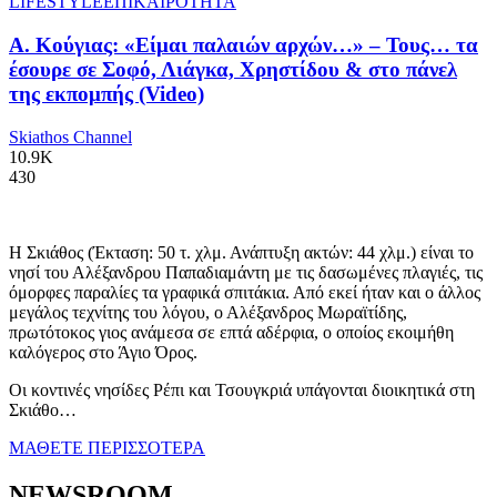
LIFESTYLE
ΕΠΙΚΑΙΡΟΤΗΤΑ
Α. Κούγιας: «Είμαι παλαιών αρχών…» – Τους… τα
έσουρε σε Σοφό, Λιάγκα, Χρηστίδου & στο πάνελ
της εκπομπής (Video)
Skiathos Channel
10.9K
430
Η Σκιάθος (Έκταση: 50 τ. χλμ. Ανάπτυξη ακτών: 44 χλμ.) είναι το
νησί του Αλέξανδρου Παπαδιαμάντη με τις δασωμένες πλαγιές, τις
όμορφες παραλίες τα γραφικά σπιτάκια. Από εκεί ήταν και ο άλλος
μεγάλος τεχνίτης του λόγου, ο Αλέξανδρος Μωραϊτίδης,
πρωτότοκος γιος ανάμεσα σε επτά αδέρφια, ο οποίος εκοιμήθη
καλόγερος στο Άγιο Όρος.
Οι κοντινές νησίδες Ρέπι και Τσουγκριά υπάγονται διοικητικά στη
Σκιάθο…
ΜΑΘΕΤΕ ΠΕΡΙΣΣΟΤΕΡΑ
NEWSROOM