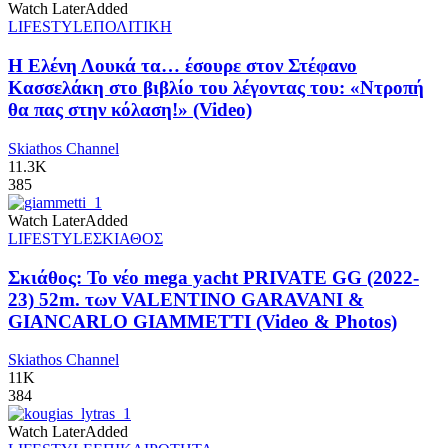
Watch Later
Added
LIFESTYLE
ΠΟΛΙΤΙΚΗ
Η Ελένη Λουκά τα… έσουρε στον Στέφανο
Κασσελάκη στο βιβλίο του λέγοντας του: «Ντροπή
θα πας στην κόλαση!» (Video)
Skiathos Channel
11.3K
385
Watch Later
Added
LIFESTYLE
ΣΚΙΑΘΟΣ
Σκιάθος: Το νέο mega yacht PRIVATE GG (2022-
23) 52m. των VALENTINO GARAVANI &
GIANCARLO GIAMMETTI (Video & Photos)
Skiathos Channel
11K
384
Watch Later
Added