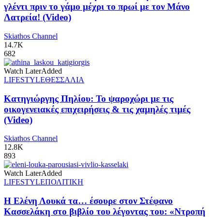
γλέντι πριν το γάμο μέχρι το πρωί με τον Μάνο
Λατρεία! (Video)
Skiathos Channel
14.7K
682
Watch Later
Added
LIFESTYLE
ΘΕΣΣΑΛΙΑ
Κατηγιώργης Πηλίου: Το ψαροχώρι με τις
οικογενειακές επιχειρήσεις & τις χαμηλές τιμές
(Video)
Skiathos Channel
12.8K
893
Watch Later
Added
LIFESTYLE
ΠΟΛΙΤΙΚΗ
Η Ελένη Λουκά τα… έσουρε στον Στέφανο
Κασσελάκη στο βιβλίο του λέγοντας του: «Ντροπή