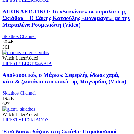
LIFESTYLE
ΣΚΙΑΘΟΣ
ΑΠΟΚΛΕΙΣΤΙΚΟ: Το «Survivor» σε παραλία της
Σκιάθου – Ο Σάκης Κατσούλης «μονομαχεί» με την
Μαριαλένα Ρουμελιώτη (Video)
Skiathos Channel
30.4K
361
Watch Later
Added
LIFESTYLE
ΘΕΣΣΑΛΙΑ
Απολαυστικός ο Μάρκος Σεφερλής έδωσε χαρά,
κέφι & ζωντάνια στο κοινό της Μαγνησίας (Video)
Skiathos Channel
19.2K
627
Watch Later
Added
LIFESTYLE
ΣΚΙΑΘΟΣ
Έτσι διασκεδάζουν στη Σκιάθο: Παραδοσιακό