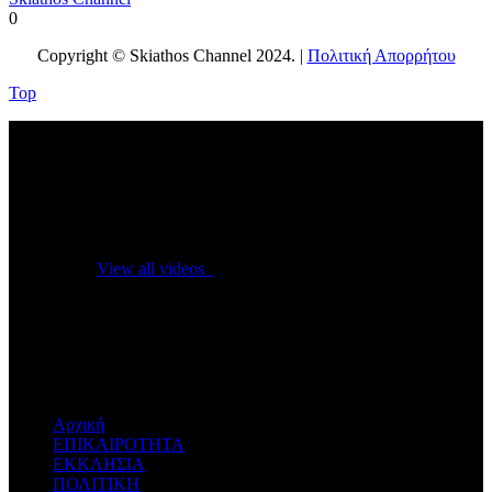
0
Copyright © Skiathos Channel 2024. |
Πολιτική Απορρήτου
Top
No videos yet!
Click on "Watch later" to put videos here
View all videos
Don't miss new videos
Sign in to see updates from your favourite channels
Αρχική
ΕΠΙΚΑΙΡΟΤΗΤΑ
ΕΚΚΛΗΣΙΑ
ΠΟΛΙΤΙΚΗ