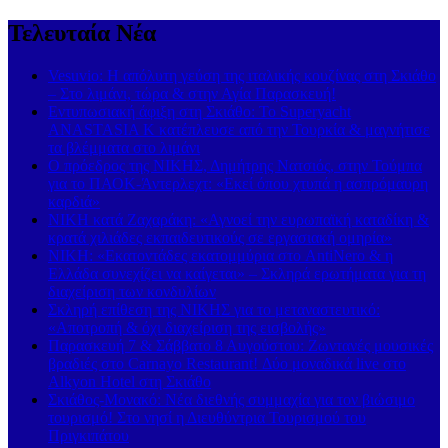
Τελευταία Νέα
Vesuvio: Η απόλυτη γεύση της ιταλικής κουζίνας στη Σκιάθο
– Στο λιμάνι, τώρα & στην Αγία Παρασκευή!
Εντυπωσιακή άφιξη στη Σκιάθο: Το Superyacht
ANASTASIA K κατέπλευσε από την Τουρκία & μαγνήτισε
τα βλέμματα στο λιμάνι
Ο πρόεδρος της ΝΙΚΗΣ, Δημήτρης Νατσιός, στην Τούμπα
για το ΠΑΟΚ-Άντερλεχτ: «Εκεί όπου χτυπά η ασπρόμαυρη
καρδιά»
ΝΙΚΗ κατά Ζαχαράκη: «Αγνοεί την ευρωπαϊκή καταδίκη &
κρατά χιλιάδες εκπαιδευτικούς σε εργασιακή ομηρία»
ΝΙΚΗ: «Εκατοντάδες εκατομμύρια στο AntiNero & η
Ελλάδα συνεχίζει να καίγεται» – Σκληρά ερωτήματα για τη
διαχείριση των κονδυλίων
Σκληρή επίθεση της ΝΙΚΗΣ για το μεταναστευτικό:
«Αποτροπή & όχι διαχείριση της εισβολής»
Παρασκευή 7 & Σάββατο 8 Αυγούστου: Ζωντανές μουσικές
βραδιές στο Carnayo Restaurant! Δύο μοναδικά live στο
Alkyon Hotel στη Σκιάθο
Σκιάθος-Μονακό: Νέα διεθνής συμμαχία για τον βιώσιμο
τουρισμό! Στο νησί η Διευθύντρια Τουρισμού του
Πριγκιπάτου