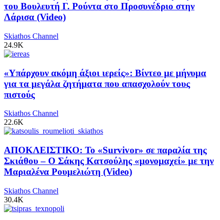
του Βουλευτή Γ. Ρούντα στο Προσυνέδριο στην
Λάρισα (Video)
Skiathos Channel
24.9K
«Υπάρχουν ακόμη άξιοι ιερείς»: Βίντεο με μήνυμα
για τα μεγάλα ζητήματα που απασχολούν τους
πιστούς
Skiathos Channel
22.6K
ΑΠΟΚΛΕΙΣΤΙΚΟ: Το «Survivor» σε παραλία της
Σκιάθου – Ο Σάκης Κατσούλης «μονομαχεί» με την
Μαριαλένα Ρουμελιώτη (Video)
Skiathos Channel
30.4K