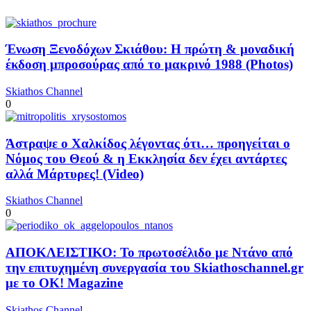
Ένωση Ξενοδόχων Σκιάθου: Η πρώτη & μοναδική
έκδοση μπροσούρας από το μακρινό 1988 (Photos)
Skiathos Channel
0
Άστραψε ο Χαλκίδος λέγοντας ότι… προηγείται ο
Νόμος του Θεού & η Εκκλησία δεν έχει αντάρτες
αλλά Μάρτυρες! (Video)
Skiathos Channel
0
ΑΠΟΚΛΕΙΣΤΙΚΟ: Το πρωτοσέλιδο με Ντάνο από
την επιτυχημένη συνεργασία του Skiathoschannel.gr
με το OK! Magazine
Skiathos Channel