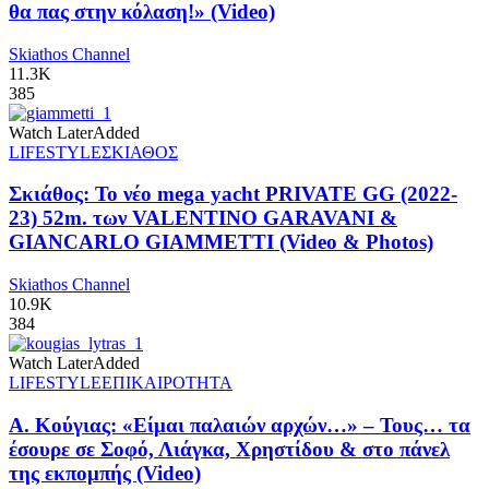
θα πας στην κόλαση!» (Video)
Skiathos Channel
11.3K
385
Watch Later
Added
LIFESTYLE
ΣΚΙΑΘΟΣ
Σκιάθος: Το νέο mega yacht PRIVATE GG (2022-
23) 52m. των VALENTINO GARAVANI &
GIANCARLO GIAMMETTI (Video & Photos)
Skiathos Channel
10.9K
384
Watch Later
Added
LIFESTYLE
ΕΠΙΚΑΙΡΟΤΗΤΑ
Α. Κούγιας: «Είμαι παλαιών αρχών…» – Τους… τα
έσουρε σε Σοφό, Λιάγκα, Χρηστίδου & στο πάνελ
της εκπομπής (Video)