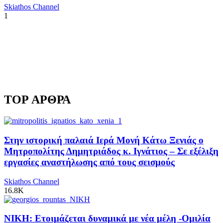
Skiathos Channel
1
TOP ΑΡΘΡΑ
Στην ιστορική παλαιά Ιερά Μονή Κάτω Ξενιάς ο
Μητροπολίτης Δημητριάδος κ. Ιγνάτιος – Σε εξέλιξη
εργασίες αναστήλωσης από τους σεισμούς
Skiathos Channel
16.8K
ΝΙΚΗ: Ετοιμάζεται δυναμικά με νέα μέλη -Ομιλία