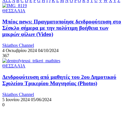
ALL
A
B
C
D
E
F
G
H
I
J
K
L
M
N
O
P
Q
R
S
T
U
V
W
X
Y
Z
ΘΕΣΣΑΛΙΑ
Μπέος news: Πραγματοποίησε δενδροφύτευση στο
Σέσκλο σήμερα με την πολύτιμη βοήθεια των
μικρών φίλων (Video)
Skiathos Channel
4 Οκτωβρίου 2024
04/10/2024
367
ΘΕΣΣΑΛΙΑ
Δενδροφύτευση από μαθητές του 2ου Δημοτικού
Σχολείου Τρικερίου Μαγνησίας (Photos)
Skiathos Channel
5 Ιουνίου 2024
05/06/2024
0