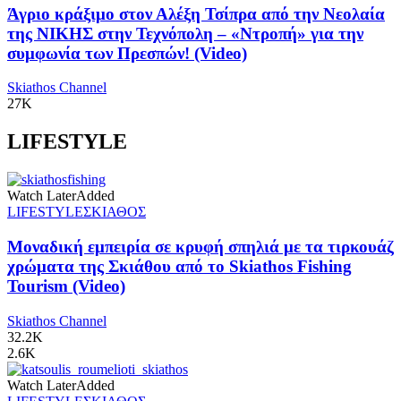
Άγριο κράξιμο στον Αλέξη Τσίπρα από την Νεολαία
της ΝΙΚΗΣ στην Τεχνόπολη – «Ντροπή» για την
συμφωνία των Πρεσπών! (Video)
Skiathos Channel
27K
LIFESTYLE
Watch Later
Added
LIFESTYLE
ΣΚΙΑΘΟΣ
Μοναδική εμπειρία σε κρυφή σπηλιά με τα τιρκουάζ
χρώματα της Σκιάθου από το Skiathos Fishing
Tourism (Video)
Skiathos Channel
32.2K
2.6K
Watch Later
Added