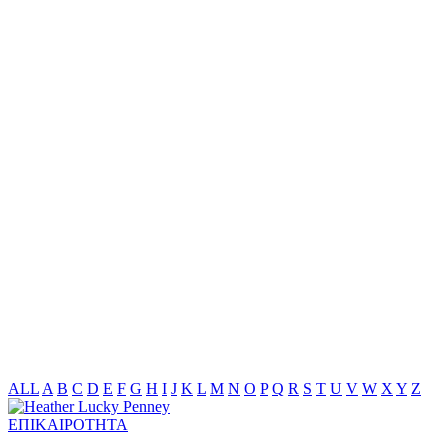
ALL
A
B
C
D
E
F
G
H
I
J
K
L
M
N
O
P
Q
R
S
T
U
V
W
X
Y
Z
ΕΠΙΚΑΙΡΟΤΗΤΑ