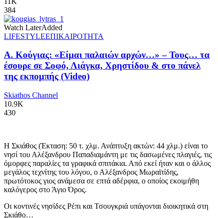
11K
384
Watch Later
Added
LIFESTYLE
ΕΠΙΚΑΙΡΟΤΗΤΑ
Α. Κούγιας: «Είμαι παλαιών αρχών…» – Τους… τα
έσουρε σε Σοφό, Λιάγκα, Χρηστίδου & στο πάνελ
της εκπομπής (Video)
Skiathos Channel
10.9K
430
Η Σκιάθος (Έκταση: 50 τ. χλμ. Ανάπτυξη ακτών: 44 χλμ.) είναι το
νησί του Αλέξανδρου Παπαδιαμάντη με τις δασωμένες πλαγιές, τις
όμορφες παραλίες τα γραφικά σπιτάκια. Από εκεί ήταν και ο άλλος
μεγάλος τεχνίτης του λόγου, ο Αλέξανδρος Μωραϊτίδης,
πρωτότοκος γιος ανάμεσα σε επτά αδέρφια, ο οποίος εκοιμήθη
καλόγερος στο Άγιο Όρος.
Οι κοντινές νησίδες Ρέπι και Τσουγκριά υπάγονται διοικητικά στη
Σκιάθο…