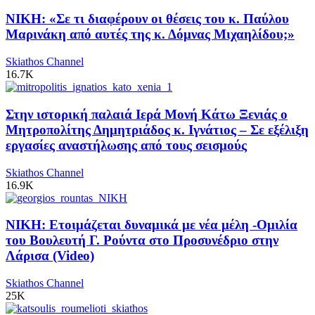
ΝΙΚΗ: «Σε τι διαφέρουν οι θέσεις του κ. Παύλου
Μαρινάκη από αυτές της κ. Δόμνας Μιχαηλίδου;»
Skiathos Channel
16.7K
Στην ιστορική παλαιά Ιερά Μονή Κάτω Ξενιάς ο
Μητροπολίτης Δημητριάδος κ. Ιγνάτιος – Σε εξέλιξη
εργασίες αναστήλωσης από τους σεισμούς
Skiathos Channel
16.9K
ΝΙΚΗ: Ετοιμάζεται δυναμικά με νέα μέλη -Ομιλία
του Βουλευτή Γ. Ρούντα στο Προσυνέδριο στην
Λάρισα (Video)
Skiathos Channel
25K