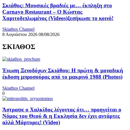
Σκιάθος: Μουσικές βραδιές με… έκπληξη στο
Carnayo Restaurant – Ο Κώστας
Χαριτοδιπλωμένος (Videos)ξεσήκωσε το κοινό!
Skiathos Channel
8 Αυγούστου 2026
08/08/2026
ΣΚΙΑΘΟΣ
Ένωση Ξενοδόχων Σκιάθου: Η πρώτη & μοναδική
έκδοση μπροσούρας από το μακρινό 1988 (Photos)
Skiathos Channel
0
Άστραψε ο Χαλκίδος λέγοντας ότι… προηγείται ο
Νόμος του Θεού & η Εκκλησία δεν έχει αντάρτες
αλλά Μάρτυρες! (Video)