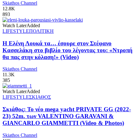
Skiathos Channel
12.8K
893
Watch Later
Added
LIFESTYLE
ΠΟΛΙΤΙΚΗ
Η Ελένη Λουκά τα… έσουρε στον Στέφανο
Κασσελάκη στο βιβλίο του λέγοντας του: «Ντροπή
θα πας στην κόλαση!» (Video)
Skiathos Channel
11.3K
385
Watch Later
Added
LIFESTYLE
ΣΚΙΑΘΟΣ
Σκιάθος: Το νέο mega yacht PRIVATE GG (2022-
23) 52m. των VALENTINO GARAVANI &
GIANCARLO GIAMMETTI (Video & Photos)
Skiathos Channel