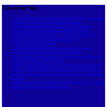
Τελευταία Νέα
Ο Χαριτοδιπλωμένος… έβαλε φωτιά στη νύχτα της Σκιάθου!
Τραγούδι, κέφι & εκλεκτή παρέα στο Carnayo
100% πληρότητα από Θεσσαλονίκη για τις Σποράδες –
«Απογειώνεται» η απευθείας ακτοπλοϊκή σύνδεση!
Σκιάθος: Μουσικές βραδιές με… έκπληξη στο Carnayo
Restaurant – Ο Κώστας Χαριτοδιπλωμένος
(Videos)ξεσήκωσε το κοινό!
Συνεδρίαση Επιτροπής Εκτίμησης Κινδύνου για τους
ισχυρούς ανέμους & τις υψηλές θερμοκρασίες
Πολύ υψηλός κίνδυνος πυρκαγιάς (κατηγορία κινδύνου 4)
για σήμερα Σάββατο 8 Αυγούστου
Σκιάθος: «Με ξυλοκόπησαν & με άφησαν αιμόφυρτο στον
δρόμο» – Άγριος καβγάς με λοστάρια, μαχαίρια & σφυριά
Σκιάθος: Έφυγε από τη ζωή σε ηλικία 93 ετών ο Απόστολος
Κουκιάς
ΝΙΚΗ για ηλεκτρική διασύνδεση Ελλάδας-Κύπρου: «Χωρίς
αποτροπή, καμία συμφωνία δεν αρκεί»