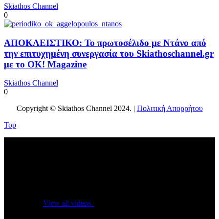
Skiathos Channel
0
ΑΠΟΚΛΕΙΣΤΙΚΟ: Το πρωτοσέλιδο με Ντάνο από
την επιτυχημένη συνεργασία του Skiathoschannel.gr
με το OK! Magazine
Skiathos Channel
0
Copyright © Skiathos Channel 2024. |
Πολιτική Απορρήτου
Top
No videos yet!
Click on "Watch later" to put videos here
View all videos