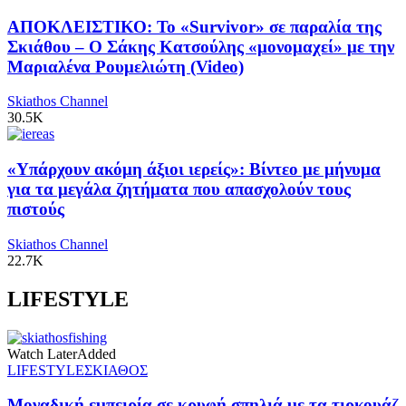
ΑΠΟΚΛΕΙΣΤΙΚΟ: Το «Survivor» σε παραλία της
Σκιάθου – Ο Σάκης Κατσούλης «μονομαχεί» με την
Μαριαλένα Ρουμελιώτη (Video)
Skiathos Channel
30.5K
«Υπάρχουν ακόμη άξιοι ιερείς»: Βίντεο με μήνυμα
για τα μεγάλα ζητήματα που απασχολούν τους
πιστούς
Skiathos Channel
22.7K
LIFESTYLE
Watch Later
Added
LIFESTYLE
ΣΚΙΑΘΟΣ
Μοναδική εμπειρία σε κρυφή σπηλιά με τα τιρκουάζ