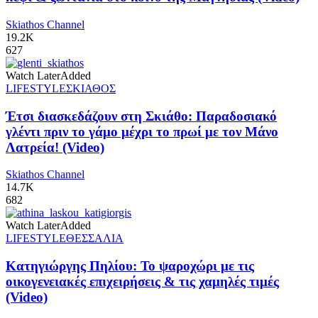
Skiathos Channel
19.2K
627
Watch Later
Added
LIFESTYLE
ΣΚΙΑΘΟΣ
Έτσι διασκεδάζουν στη Σκιάθο: Παραδοσιακό
γλέντι πριν το γάμο μέχρι το πρωί με τον Μάνο
Λατρεία! (Video)
Skiathos Channel
14.7K
682
Watch Later
Added
LIFESTYLE
ΘΕΣΣΑΛΙΑ
Κατηγιώργης Πηλίου: Το ψαροχώρι με τις
οικογενειακές επιχειρήσεις & τις χαμηλές τιμές
(Video)